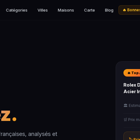
Catégories
Villes
Maisons
Carte
Blog
🔥 Bonnes
🔥 Top 
Rolex 
Acier 
z.
🏛️ Estim
🛒 Prix 
rançaises, analysés et
🏷️ Pr