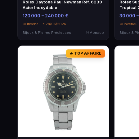
Rolex Daytona Paul Newman Réf. 6239
Rolex Sub
Acier Inoxydable
Tropical 
Rare
120 000 – 240 000 €
30 000 –
📅 Invendu le 28/06/2026
📅 Invendu
Bijoux & Pierres Précieuses
Monaco
Bijoux & P
🔥 TOP AFFAIRE