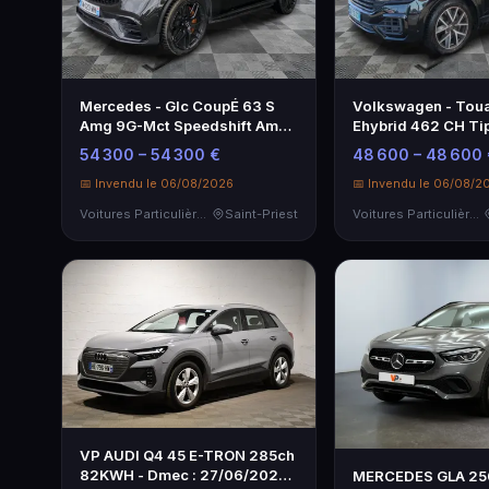
Mercedes - Glc CoupÉ 63 S
Volkswagen - Toua
Amg 9G-Mct Speedshift Amg
Ehybrid 462 CH Tip
4matic+ …
4mot…
54 300 – 54 300 €
48 600 – 48 600 
📅 Invendu le 06/08/2026
📅 Invendu le 06/08/2
Voitures Particulières
Saint-Priest
Voitures Particulières
VP AUDI Q4 45 E-TRON 285ch
82KWH - Dmec : 27/06/2025-
MERCEDES GLA 250