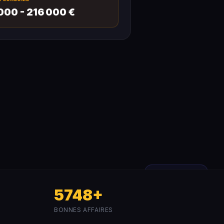
000 - 216 000 €
Invendu
Bijoux & Pierres Précieuses
Daytona Paul Newman Réf. 6239
Acier Inoxydab
ESTIMATION
120 000 - 240 000 €
📍 Monaco
↻ Notre analyse...
3 sources de prix
5748+
BONNES AFFAIRES