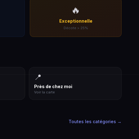
🔥
Exceptionnelle
Décote > 25%
📍
Près de chez moi
Voir la carte
Toutes les catégories →
Vins & Spiritueux
Céramiques & Porcelaine
Verrerie & Cristallerie
Jouets & Modélisme
12 878 lots
4 975 lots
1 945 lots
1 939 lots