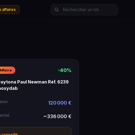
 affaires
-40%
Affaire
Daytona Paul Newman Réf. 6239
Inoxydab
ation
120 000 €
marché
~336 000 €
ix conseillé