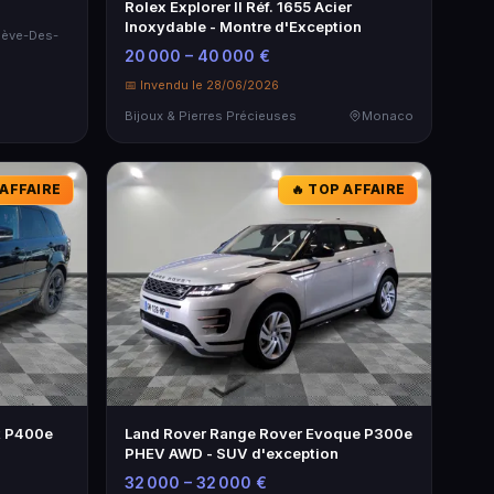
Rolex Explorer II Réf. 1655 Acier
Inoxydable - Montre d'Exception
iève-Des-
20 000 – 40 000 €
📅 Invendu le 28/06/2026
Bijoux & Pierres Précieuses
Monaco
 AFFAIRE
🔥 TOP AFFAIRE
t P400e
Land Rover Range Rover Evoque P300e
PHEV AWD - SUV d'exception
32 000 – 32 000 €