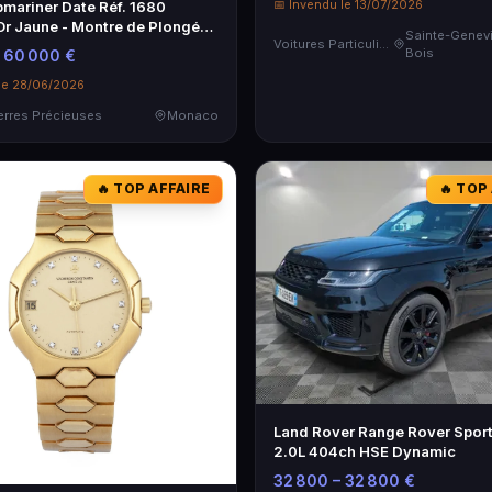
📅 Invendu le 13/07/2026
mariner Date Réf. 1680
Or Jaune - Montre de Plongée
Sainte-Genev
Voitures Particulières
Bois
 60 000 €
 le 28/06/2026
ierres Précieuses
Monaco
🔥 TOP AFFAIRE
🔥 TOP
Land Rover Range Rover Spor
2.0L 404ch HSE Dynamic
32 800 – 32 800 €