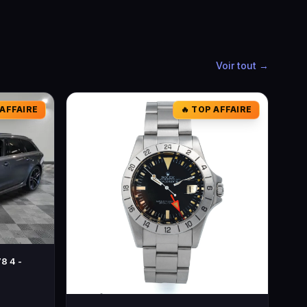
Voir tout →
 AFFAIRE
🔥 TOP AFFAIRE
8 4 -