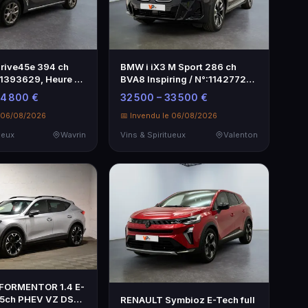
rive45e 394 ch
BMW i iX3 M Sport 286 ch
11393629, Heure de
BVA8 Inspiring / N°:11427729,
Heure…
34 800 €
32 500 – 33 500 €
e 06/08/2026
📅 Invendu le 06/08/2026
ueux
Wavrin
Vins & Spiritueux
Valenton
FORMENTOR 1.4 E-
5ch PHEV VZ DSG
RENAULT Symbioz E-Tech full