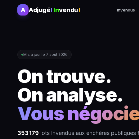
Adjugé
!
In
vendu
!
A
Invendus
Mis à jour le 7 août 2026
On trouve.
On analyse.
Vous négocie
353 179
lots invendus aux enchères publiques f