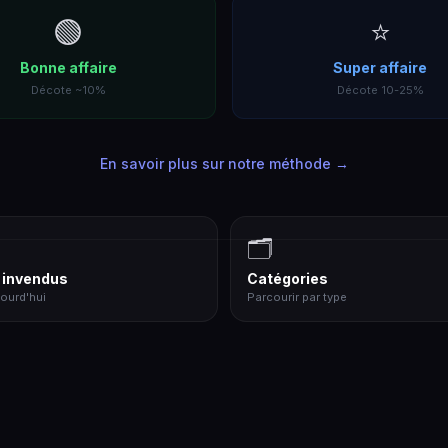
🟢
⭐
Bonne affaire
Super affaire
Décote ~10%
Décote 10-25%
En savoir plus sur notre méthode →
🗂️
 invendus
Catégories
ourd'hui
Parcourir par type
Voitures Particulières
Bijoux & Pierres Précieuses
Mobilier Ancien
Maroquinerie de Luxe
26 473 lots
14 303 lots
2 538 lots
2 086 lots