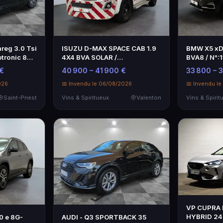
reg 3.0 Tsi
ISUZU D-MAX SPACE CAB 1.9
BMW X5 xD
tronic 8
4X4 BVA SOLAR /
BVA8 / N°:
N°:11338499, Heure…
vente: …
€
40 900 – 41 900 €
33 800 – 
026
📅 Invendu le 06/08/2026
📅 Invendu l
Saint-Priest
Vins & Spiritueux
Valenton
Vins & Spirit
VP CUPRA 
HYBRID 24
 e 8G-
AUDI - Q3 SPORTBACK 35