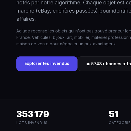
notés par notre algorithme. Chaque objet est c
marche (eBay, enchères passées) pour identifie
affaires.
Adjugé recense les objets qui n'ont pas trouvé preneur lo
France. Véhicules, bijoux, art, mobilier, matériel profession
maison de vente pour négocier un prix avantageux.
Explorer les invendus
🔥 5748+ bonnes affa
353 179
51
LOTS INVENDUS
CATÉGORIE