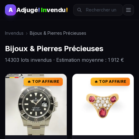
Adjugé
!
In
vendu
!
A
Invendus
Bijoux & Pierres Précieuses
Bijoux & Pierres Précieuses
14303 lots invendus · Estimation moyenne : 1 912 €
🔥 TOP AFFAIRE
🔥 TOP AFFAIRE