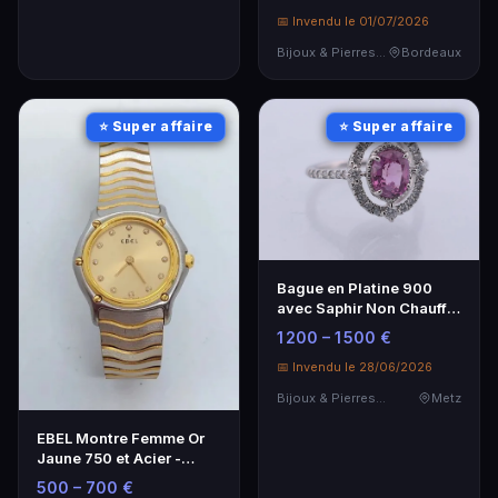
1900
📅 Invendu le 01/07/2026
Bijoux & Pierres Précieuses
Bordeaux
⭐ Super affaire
⭐ Super affaire
Bague en Platine 900
avec Saphir Non Chauffé
1,26 Carat et Diamants
1 200 – 1 500 €
📅 Invendu le 28/06/2026
Bijoux & Pierres Précieuses
Metz
EBEL Montre Femme Or
Jaune 750 et Acier -
Cadran Champagne,
500 – 700 €
Diamants