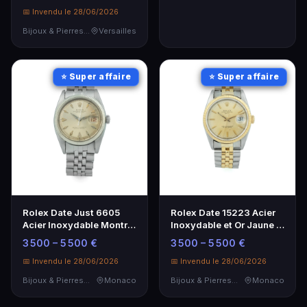
📅 Invendu le 28/06/2026
Bijoux & Pierres Précieuses
Versailles
⭐ Super affaire
⭐ Super affaire
Rolex Date 15223 Acier
Rolex Date Just 6605
Inoxydable et Or Jaune -
Acier Inoxydable Montre
Montre de Luxe
Automatique 1956
3 500 – 5 500 €
3 500 – 5 500 €
📅 Invendu le 28/06/2026
📅 Invendu le 28/06/2026
Bijoux & Pierres Précieuses
Monaco
Bijoux & Pierres Précieuses
Monaco