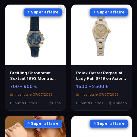
⭐ Super affaire
⭐ Super affaire
Breitling Chronomat
Rolex Oyster Perpetual
Sextant 1993 Montre
Lady Ref. 6719 en Acier
Chronographe
et Or - Élégance
700 – 900 €
1 500 – 2 500 €
intemporelle
📅 Invendu le 07/07/2026
📅 Invendu le 07/07/2026
Bijoux & Pierres Précieuses
Paris
Bijoux & Pierres Précieuses
Monaco
⭐ Super affaire
⭐ Super affaire