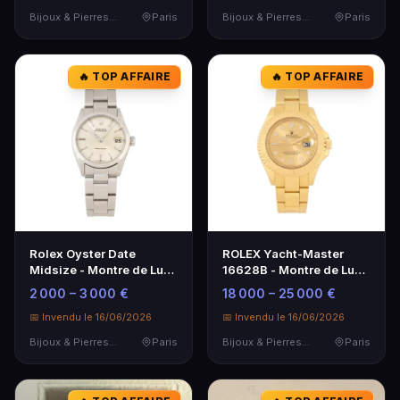
Bijoux & Pierres Précieuses
Paris
Bijoux & Pierres Précieuses
Paris
🔥 TOP AFFAIRE
🔥 TOP AFFAIRE
Rolex Oyster Date
ROLEX Yacht-Master
Midsize - Montre de Luxe
16628B - Montre de Luxe
Classique
en Or Blanc
2 000 – 3 000 €
18 000 – 25 000 €
📅 Invendu le 16/06/2026
📅 Invendu le 16/06/2026
Bijoux & Pierres Précieuses
Paris
Bijoux & Pierres Précieuses
Paris