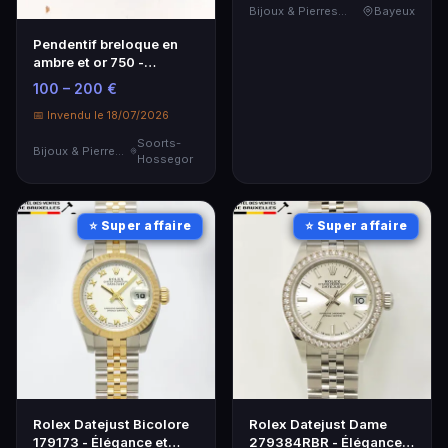
Bijoux & Pierres Précieuses
Bayeux
Pendentif breloque en
ambre et or 750 -
Élégance intemporelle
100 – 200 €
📅 Invendu le 18/07/2026
Soorts-
Bijoux & Pierres Précieuses
Hossegor
⭐ Super affaire
⭐ Super affaire
Rolex Datejust Bicolore
Rolex Datejust Dame
179173 - Élégance et
279384RBR - Élégance