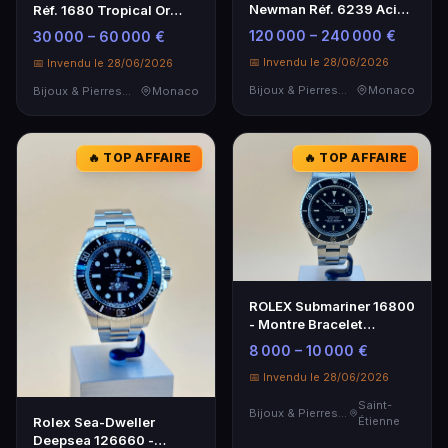
Newman Réf. 6239 Acier
Réf. 1680 Tropical Or
Inoxydable
Jaune - Montre de
120 000 – 240 000 €
30 000 – 60 000 €
Plongée Rare
📅 Invendu le 28/06/2026
📅 Invendu le 28/06/2026
Bijoux & Pierres Précieuses
Monaco
Bijoux & Pierres Précieuses
Monaco
🔥 TOP AFFAIRE
🔥 TOP AFFAIRE
ROLEX Submariner 16800
- Montre Bracelet
Homme Acier Noir
8 000 – 10 000 €
📅 Invendu le 28/06/2026
Saint-
Bijoux & Pierres Précieuses
Rolex Sea-Dweller
Étienne
Deepsea 126660 -