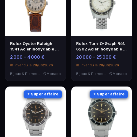
Rolex Oyster Raleigh
Rolex Turn-O-Graph Réf.
1941 Acier Inoxydable et
6202 Acier Inoxydable -
Or - Montre Vintage
Montre Rétro Rare
2 000 – 4 000 €
20 000 – 25 000 €
📅 Invendu le 28/06/2026
📅 Invendu le 28/06/2026
Bijoux & Pierres Précieuses
Monaco
Bijoux & Pierres Précieuses
Monaco
⭐ Super affaire
⭐ Super affaire