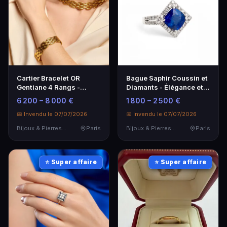
Cartier Bracelet OR
Bague Saphir Coussin et
Gentiane 4 Rangs -
Diamants - Élégance et
Élégance et Luxe
Brillance
6 200 – 8 000 €
1 800 – 2 500 €
📅 Invendu le 07/07/2026
📅 Invendu le 07/07/2026
Bijoux & Pierres Précieuses
Paris
Bijoux & Pierres Précieuses
Paris
⭐ Super affaire
⭐ Super affaire