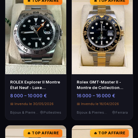
🔥 TOP AFFAIRE
🔥 TOP AFFAIRE
ROLEX Explorer II Montre
Rolex GMT-Master II -
État Neuf - Luxe
Montre de Collection
Incontournable
Luxe
8 000 – 10 000 €
16 000 – 16 000 €
📅 Invendu le 30/05/2026
📅 Invendu le 16/04/2026
Bijoux & Pierres Précieuses
Pollestres
Bijoux & Pierres Précieuses
Ferrara
🔥 TOP AFFAIRE
🔥 TOP AFFAIRE