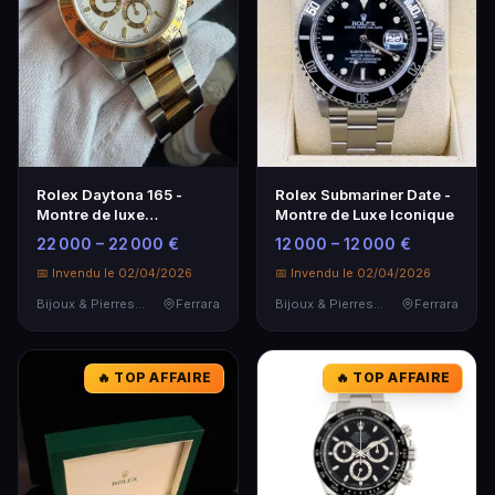
Rolex Daytona 165 -
Rolex Submariner Date -
Montre de luxe
Montre de Luxe Iconique
emblématique
22 000 – 22 000 €
12 000 – 12 000 €
📅 Invendu le 02/04/2026
📅 Invendu le 02/04/2026
Bijoux & Pierres Précieuses
Ferrara
Bijoux & Pierres Précieuses
Ferrara
🔥 TOP AFFAIRE
🔥 TOP AFFAIRE