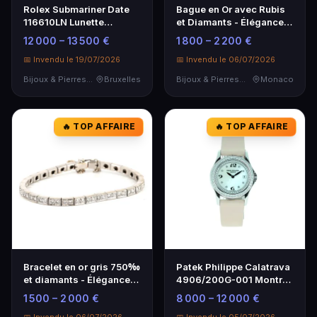
Rolex Submariner Date
Bague en Or avec Rubis
116610LN Lunette
et Diamants - Élégance
Cerachro - Montre de
et Luxe
12 000 – 13 500 €
1 800 – 2 200 €
Luxe
📅 Invendu le 19/07/2026
📅 Invendu le 06/07/2026
Bijoux & Pierres Précieuses
Bruxelles
Bijoux & Pierres Précieuses
Monaco
🔥 TOP AFFAIRE
🔥 TOP AFFAIRE
Bracelet en or gris 750‰
Patek Philippe Calatrava
et diamants - Élégance
4906/200G-001 Montre
intemporelle
de Luxe
1 500 – 2 000 €
8 000 – 12 000 €