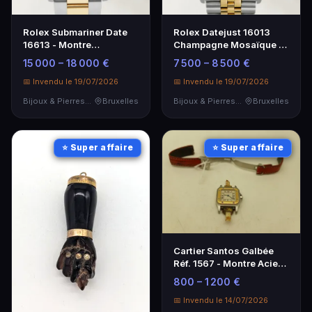
Rolex Submariner Date
Rolex Datejust 16013
16613 - Montre
Champagne Mosaïque -
automatique en acier
Montre de Luxe
15 000 – 18 000 €
7 500 – 8 500 €
📅 Invendu le 19/07/2026
📅 Invendu le 19/07/2026
Bijoux & Pierres Précieuses
Bruxelles
Bijoux & Pierres Précieuses
Bruxelles
⭐ Super affaire
⭐ Super affaire
Cartier Santos Galbée
Réf. 1567 - Montre Acier
et Or
800 – 1 200 €
📅 Invendu le 14/07/2026