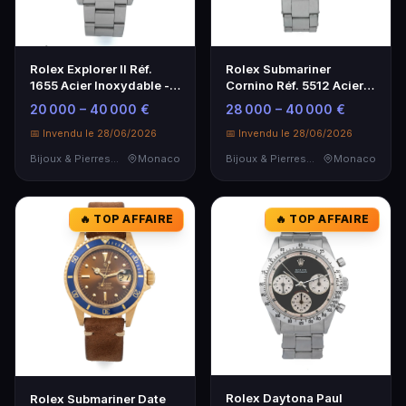
Rolex Explorer II Réf.
Rolex Submariner
1655 Acier Inoxydable -
Cornino Réf. 5512 Acier
Montre d'Exception
Inoxydable Année 1961
20 000 – 40 000 €
28 000 – 40 000 €
📅 Invendu le 28/06/2026
📅 Invendu le 28/06/2026
Bijoux & Pierres Précieuses
Monaco
Bijoux & Pierres Précieuses
Monaco
🔥 TOP AFFAIRE
🔥 TOP AFFAIRE
Rolex Daytona Paul
Rolex Submariner Date