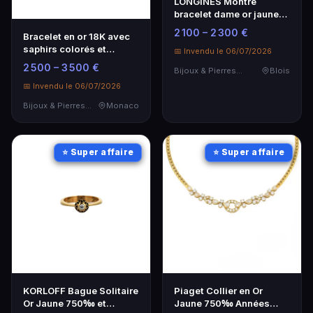
LONGINES Montre
bracelet dame or jaune
750 millièmes
2 100 – 2 300 €
Bracelet en or 18K avec
saphirs colorés et
📅 Invendu le 06/07/2026
diamants - Élégance
2 500 – 3 500 €
Bijoux & Pierres Précieuses
Blois
intemporelle
📅 Invendu le 06/07/2026
Bijoux & Pierres Précieuses
Monaco
⭐ Super affaire
⭐ Super affaire
KORLOFF Bague Solitaire
Piaget Collier en Or
Or Jaune 750‰ et
Jaune 750‰ Années