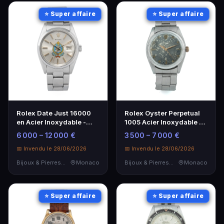
⭐ Super affaire
⭐ Super affaire
Rolex Date Just 16000
Rolex Oyster Perpetual
en Acier Inoxydable -
1005 Acier Inoxydable -
Cadran King Khalid
Montre Vintage Rare
6 000 – 12 000 €
3 500 – 7 000 €
📅 Invendu le 28/06/2026
📅 Invendu le 28/06/2026
Bijoux & Pierres Précieuses
Monaco
Bijoux & Pierres Précieuses
Monaco
⭐ Super affaire
⭐ Super affaire