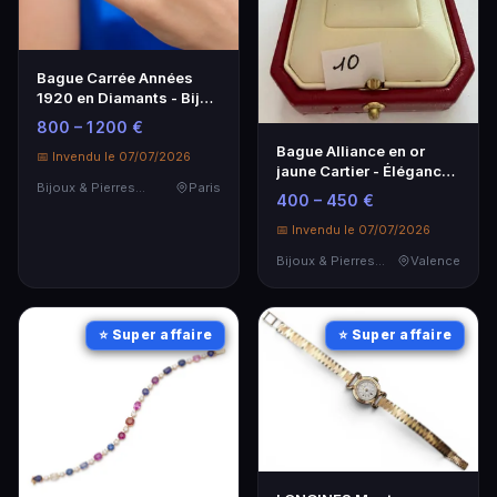
Bague Carrée Années
1920 en Diamants - Bijou
Vintage
800 – 1 200 €
Bague Alliance en or
📅 Invendu le 07/07/2026
jaune Cartier - Élégance
Bijoux & Pierres Précieuses
Paris
intemporelle
400 – 450 €
📅 Invendu le 07/07/2026
Bijoux & Pierres Précieuses
Valence
⭐ Super affaire
⭐ Super affaire