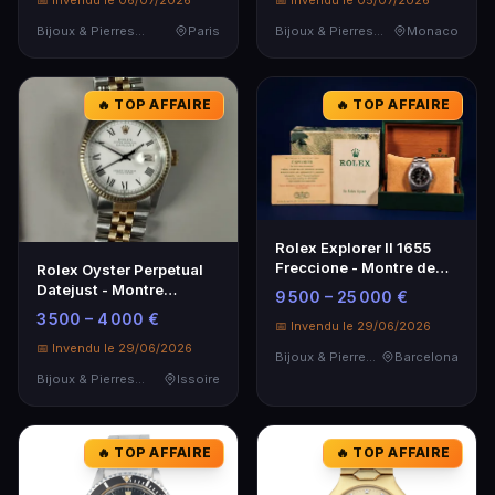
📅 Invendu le 06/07/2026
📅 Invendu le 05/07/2026
Bijoux & Pierres Précieuses
Paris
Bijoux & Pierres Précieuses
Monaco
🔥 TOP AFFAIRE
🔥 TOP AFFAIRE
Rolex Explorer II 1655
Freccione - Montre de
Rolex Oyster Perpetual
collection rare
Datejust - Montre
9 500 – 25 000 €
Bracelet Luxe
3 500 – 4 000 €
📅 Invendu le 29/06/2026
📅 Invendu le 29/06/2026
Bijoux & Pierres Précieuses
Barcelona
Bijoux & Pierres Précieuses
Issoire
🔥 TOP AFFAIRE
🔥 TOP AFFAIRE