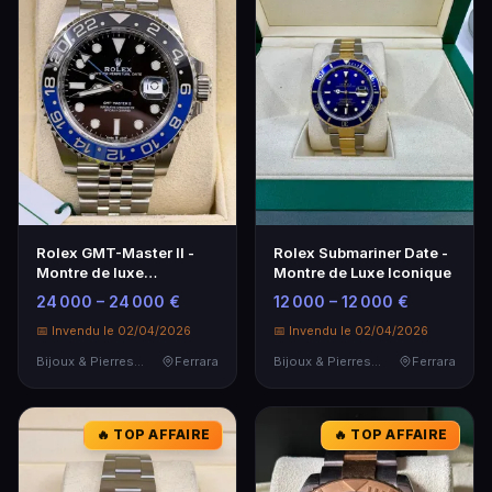
Rolex GMT-Master II -
Rolex Submariner Date -
Montre de luxe
Montre de Luxe Iconique
emblématique
24 000 – 24 000 €
12 000 – 12 000 €
📅 Invendu le 02/04/2026
📅 Invendu le 02/04/2026
Bijoux & Pierres Précieuses
Ferrara
Bijoux & Pierres Précieuses
Ferrara
🔥 TOP AFFAIRE
🔥 TOP AFFAIRE