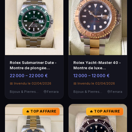
Rolex Submariner Date -
Rolex Yacht-Master 40 -
Montre de plongée
Montre de luxe
emblématique
emblématique
22 000 – 22 000 €
12 000 – 12 000 €
📅 Invendu le 02/04/2026
📅 Invendu le 02/04/2026
Bijoux & Pierres Précieuses
Ferrara
Bijoux & Pierres Précieuses
Ferrara
🔥 TOP AFFAIRE
🔥 TOP AFFAIRE