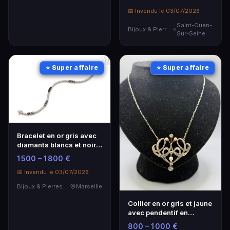
📅 Invendu le 03/07/2026
Saint-Ouen-
Bijoux & Pierres Précieuses
Sur-Seine
⭐ Super affaire
⭐ Super affaire
Bracelet en or gris avec
diamants blancs et noirs
- Élégance intemporelle
1 500 – 1 800 €
📅 Invendu le 03/07/2026
Bijoux & Pierres Précieuses
Marseille
Collier en or gris et jaune
avec pendentif en
diamants et perles - Vers
800 – 1 000 €