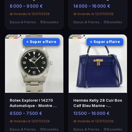
Précision
et Précision
8 000 – 9 500 €
14 000 – 16 000 €
📅 Invendu le 12/07/2026
📅 Invendu le 12/07/2026
Bijoux & Pierres Précieuses
Bruxelles
Bijoux & Pierres Précieuses
Bruxelles
⭐ Super affaire
⭐ Super affaire
Rolex Explorer I 14270
Hermès Kelly 28 Cuir Box
Automatique - Montre de
Calf Bleu Marine -
Luxe
Élégance Intemporelle
6 500 – 7 500 €
13 500 – 16 000 €
📅 Invendu le 12/07/2026
📅 Invendu le 12/07/2026
Bijoux & Pierres Précieuses
Bruxelles
Bijoux & Pierres Précieuses
Bruxelles