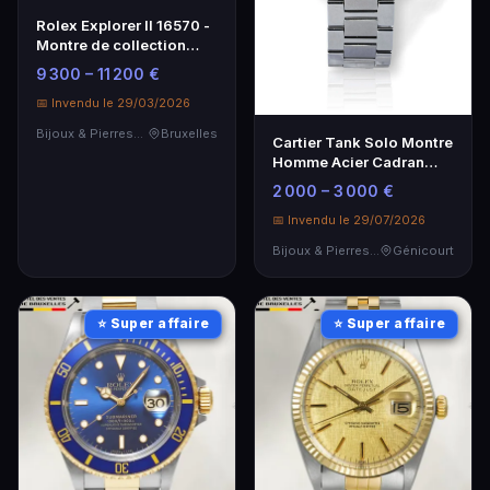
Rolex Explorer II 16570 -
Montre de collection
emblématique
9 300 – 11 200 €
📅 Invendu le 29/03/2026
Bijoux & Pierres Précieuses
Bruxelles
Cartier Tank Solo Montre
Homme Acier Cadran
Argent Chiffres Romains
2 000 – 3 000 €
📅 Invendu le 29/07/2026
Bijoux & Pierres Précieuses
Génicourt
⭐ Super affaire
⭐ Super affaire