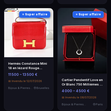
⭐ Super affaire
⭐ Super affaire
Hermès Constance Mini
18 en lézard Rouge
Exotic - Luxe intemporel
11 500 – 13 500 €
Cartier Pendentif Love en
📅 Invendu le 12/07/2026
Or Blanc 750 Millièmes -
Bijoux & Pierres Précieuses
Bruxelles
Élégance et Luxe
4 000 – 4 500 €
📅 Invendu le 08/07/2026
Bijoux & Pierres Précieuses
Paris