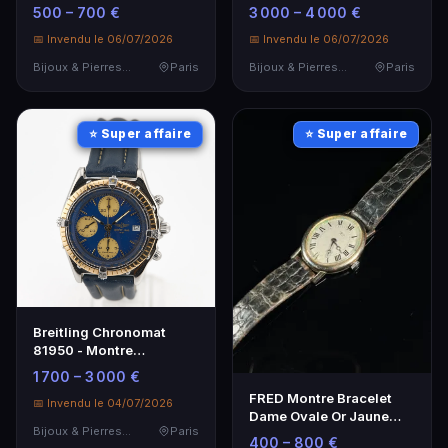
Diamant Taille B
1980-1990
500 – 700 €
3 000 – 4 000 €
📅 Invendu le 06/07/2026
📅 Invendu le 06/07/2026
Bijoux & Pierres Précieuses
Paris
Bijoux & Pierres Précieuses
Paris
⭐ Super affaire
⭐ Super affaire
Breitling Chronomat
81950 - Montre
chronographe en acier et
1 700 – 3 000 €
cadran bleu
FRED Montre Bracelet
📅 Invendu le 04/07/2026
Dame Ovale Or Jaune
Bijoux & Pierres Précieuses
Paris
18K - Élégance et Luxe
400 – 800 €