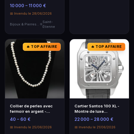
Montre Bracelet Acier
10 000 – 11 000 €
Homme
📅 Invendu le 28/06/2026
Saint-
Bijoux & Pierres Précieuses
Étienne
🔥 TOP AFFAIRE
🔥 TOP AFFAIRE
Collier de perles avec
Cartier Santos 100 XL -
fermoir en argent -
Montre de luxe
Élégance intemporelle
emblématique
40 – 60 €
22 000 – 28 000 €
📅 Invendu le 25/06/2026
📅 Invendu le 21/06/2026