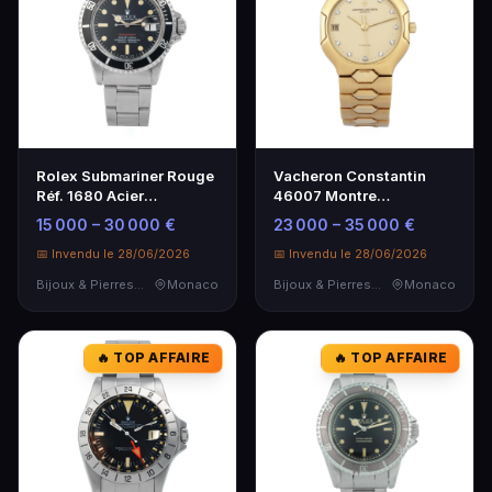
Rolex Submariner Rouge
Vacheron Constantin
Réf. 1680 Acier
46007 Montre
Inoxydable - Montre de
Automatique Or Jaune 18
15 000 – 30 000 €
23 000 – 35 000 €
Plongée Rare
Carats
📅 Invendu le 28/06/2026
📅 Invendu le 28/06/2026
Bijoux & Pierres Précieuses
Monaco
Bijoux & Pierres Précieuses
Monaco
🔥 TOP AFFAIRE
🔥 TOP AFFAIRE