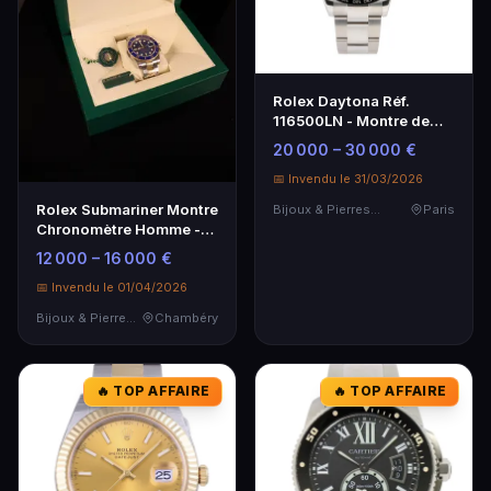
Rolex Daytona Réf.
116500LN - Montre de
luxe en acier inoxydable
20 000 – 30 000 €
📅 Invendu le 31/03/2026
Rolex Submariner Montre
Bijoux & Pierres Précieuses
Paris
Chronomètre Homme -
Élégance et Précision
12 000 – 16 000 €
📅 Invendu le 01/04/2026
Bijoux & Pierres Précieuses
Chambéry
🔥 TOP AFFAIRE
🔥 TOP AFFAIRE