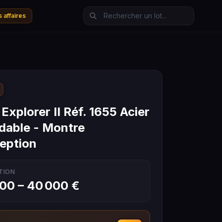
 affaires
Explorer II Réf. 1655 Acier
dable - Montre
eption
TION
00 – 40 000 €