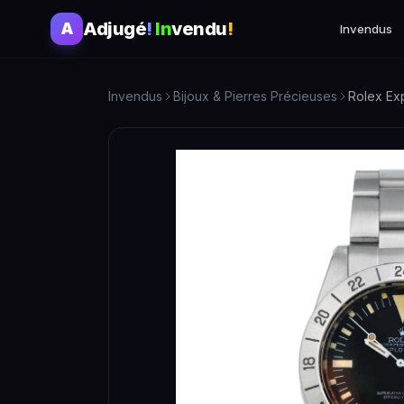
Adjugé
!
In
vendu
!
A
Invendus
Invendus
Bijoux & Pierres Précieuses
Rolex Exp