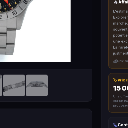
🔥
Affa
L'estima
Explorer
marché,
souvent
potentie
une exce
La rare
justifie
Prix m
🏷️ Prix
15 0
Une offr
sur un i
proposer 
Cont