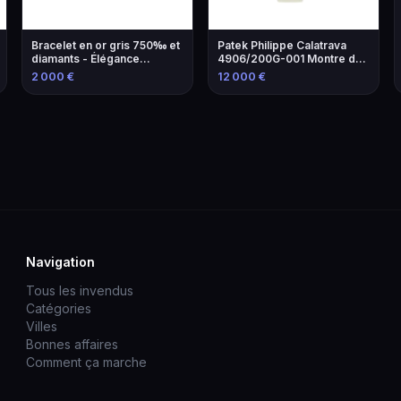
Bracelet en or gris 750‰ et
Patek Philippe Calatrava
diamants - Élégance
4906/200G-001 Montre de
intemporelle
Luxe
2 000 €
12 000 €
Navigation
Tous les invendus
Catégories
Villes
Bonnes affaires
Comment ça marche