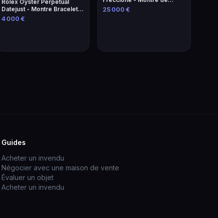
Rolex Oyster Perpetual
collection rare
Datejust - Montre Bracelet
25 000 €
Luxe
4 000 €
Guides
Acheter un invendu
Négocier avec une maison de vente
Évaluer un objet
Acheter un invendu