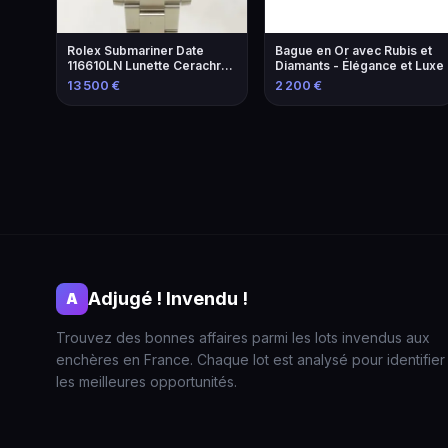
Rolex Submariner Date
Bague en Or avec Rubis et
116610LN Lunette Cerachro
Diamants - Élégance et Luxe
- Montre de Luxe
13 500 €
2 200 €
Adjugé ! Invendu !
A
Trouvez des bonnes affaires parmi les lots invendus aux
enchères en France. Chaque lot est analysé pour identifier
les meilleures opportunités.