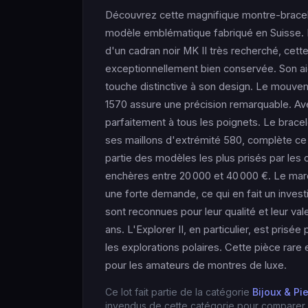
Découvrez cette magnifique montre-bracele
modèle emblématique fabriqué en Suisse. D
d'un cadran noir MK II très recherché, cett
exceptionnellement bien conservée. Son ai
touche distinctive à son design. Le mouve
1570 assure une précision remarquable. Av
parfaitement à tous les poignets. Le brace
ses maillons d'extrémité 580, complète ce
partie des modèles les plus prisés par les 
enchères entre 20 000 et 40 000 €. Le mar
une forte demande, ce qui en fait un inves
sont reconnues pour leur qualité et leur va
ans. L'Explorer II, en particulier, est prisé
les explorations polaires. Cette pièce rar
pour les amateurs de montres de luxe.
Ce lot fait partie de la catégorie
Bijoux & Pi
invendus de cette catégorie pour comparer l