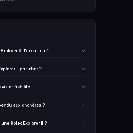
xplorer II d'occasion ?
xplorer II pas cher ?
avis et fiabilité
vendu aux enchères ?
'une Rolex Explorer II ?