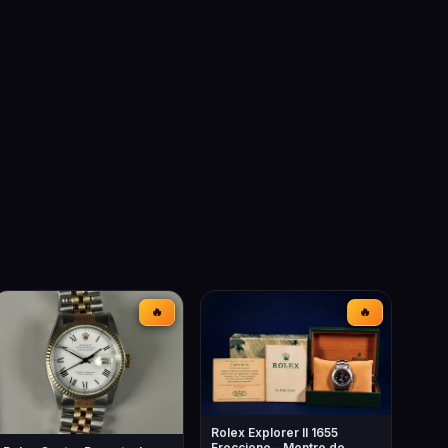
🔥
🔥
Rolex Explorer II 1655
Freccione - Montre de