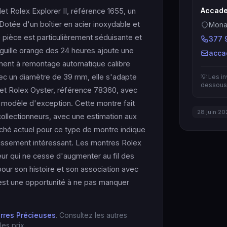
Accade
t Rolex Explorer II, référence 1655, un
otée d'un boîtier en acier inoxydable et
Mona
e pièce est particulièrement séduisante et
377 
guille orange des 24 heures ajoute une
acca
ment à remontage automatique calibre
ec un diamètre de 39 mm, elle s'adapte
💡 Les i
dessous 
let Rolex Oyster, référence 78360, avec
 modèle d'exception. Cette montre fait
28 juin 20
collectionneurs, avec une estimation aux
ché actuel pour ce type de montre indique
tissement intéressant. Les montres Rolex
leur qui ne cesse d'augmenter au fil des
e pour son histoire et son association avec
e est une opportunité à ne pas manquer
erres Précieuses
. Consultez les autres
es prix.