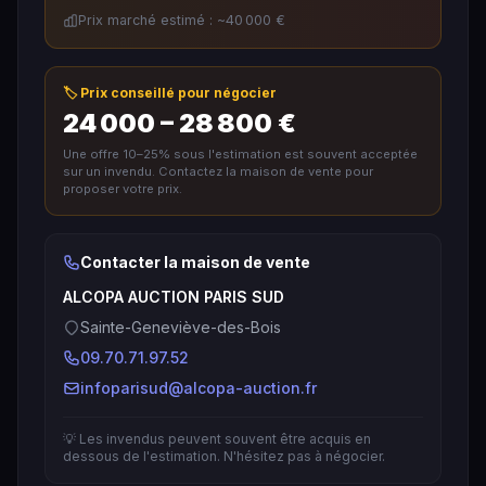
Prix marché estimé : ~40 000 €
🏷️ Prix conseillé pour négocier
24 000 – 28 800 €
Une offre 10–25% sous l'estimation est souvent acceptée
sur un invendu. Contactez la maison de vente pour
proposer votre prix.
Contacter la maison de vente
ALCOPA AUCTION PARIS SUD
Sainte-Geneviève-des-Bois
09.70.71.97.52
infoparisud@alcopa-auction.fr
💡 Les invendus peuvent souvent être acquis en
dessous de l'estimation. N'hésitez pas à négocier.