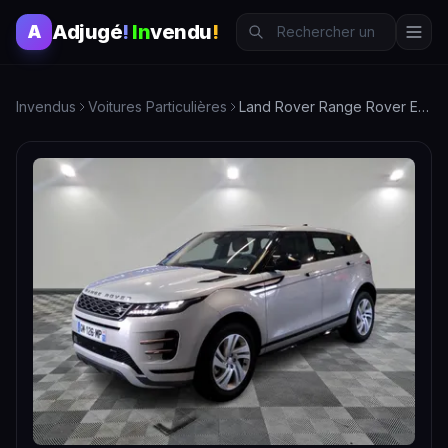
Adjugé
!
In
vendu
!
A
Invendus
Voitures Particulières
Land Rover Range Rover Evoque P300e PHEV AWD - SUV d'exception