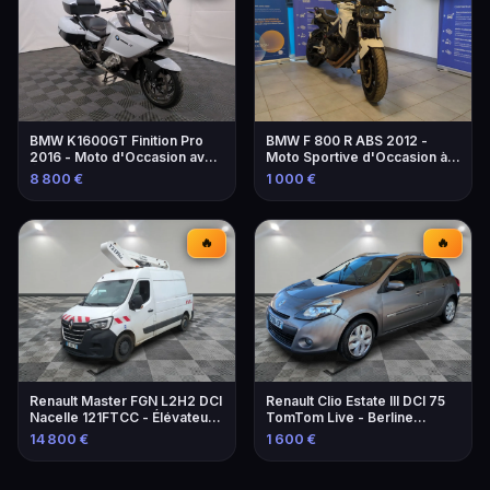
BMW K1600GT Finition Pro
BMW F 800 R ABS 2012 -
2016 - Moto d'Occasion avec
Moto Sportive d'Occasion à
Équipements
Marseille
8 800 €
1 000 €
🔥
🔥
Renault Master FGN L2H2 DCI
Renault Clio Estate III DCI 75
Nacelle 121FTCC - Élévateur
TomTom Live - Berline
de 2021
familiale économique
14 800 €
1 600 €