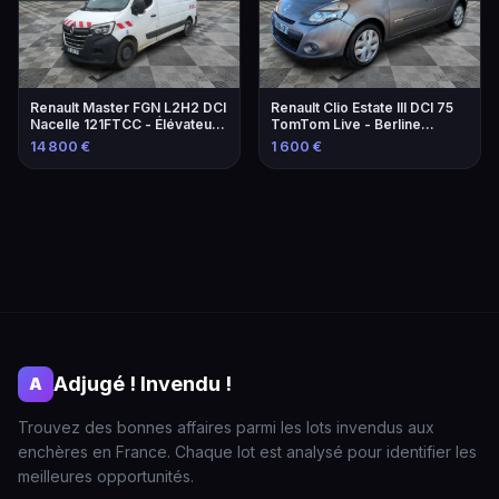
Renault Master FGN L2H2 DCI
Renault Clio Estate III DCI 75
Nacelle 121FTCC - Élévateur
TomTom Live - Berline
de 2021
familiale économique
14 800 €
1 600 €
Adjugé ! Invendu !
A
Trouvez des bonnes affaires parmi les lots invendus aux
enchères en France. Chaque lot est analysé pour identifier les
meilleures opportunités.