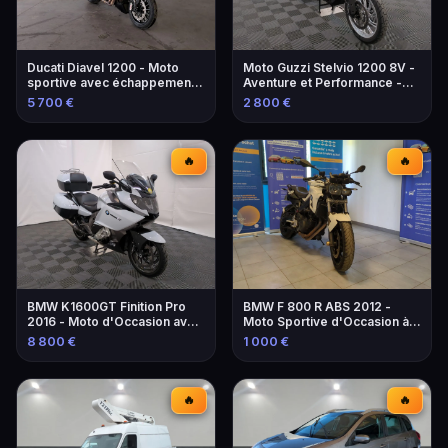
Ducati Diavel 1200 - Moto
Moto Guzzi Stelvio 1200 8V -
sportive avec échappement
Aventure et Performance -
modifié
2013
5 700 €
2 800 €
🔥
🔥
BMW K1600GT Finition Pro
BMW F 800 R ABS 2012 -
2016 - Moto d'Occasion avec
Moto Sportive d'Occasion à
Équipements
Marseille
8 800 €
1 000 €
🔥
🔥