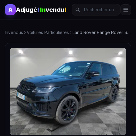
Adjugé
!
In
vendu
!
A
Invendus
Voitures Particulières
Land Rover Range Rover Sport P400e 2.0L 404ch HSE Dynamic