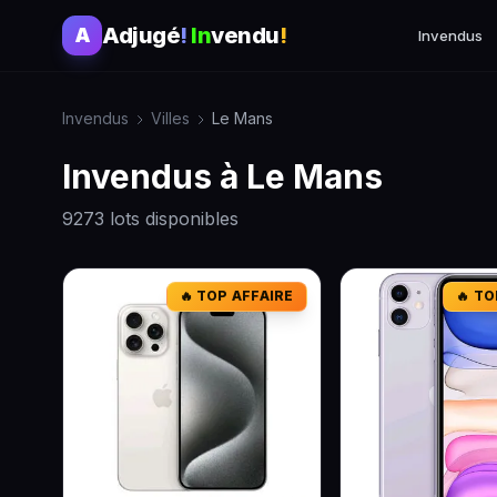
Adjugé
!
In
vendu
!
A
Invendus
Invendus
Villes
Le Mans
Invendus à Le Mans
9273 lots disponibles
🔥 TOP AFFAIRE
🔥 TO