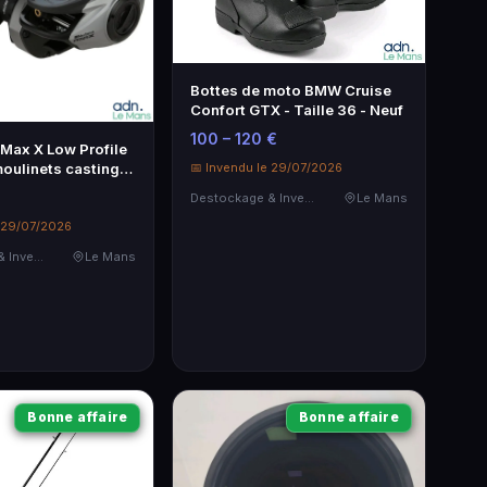
Bottes de moto BMW Cruise
Confort GTX - Taille 36 - Neuf
100 – 120 €
 Max X Low Profile
moulinets casting
📅 Invendu le 29/07/2026
€
Destockage & Invendus
Le Mans
e 29/07/2026
Destockage & Invendus
Le Mans
Bonne affaire
Bonne affaire