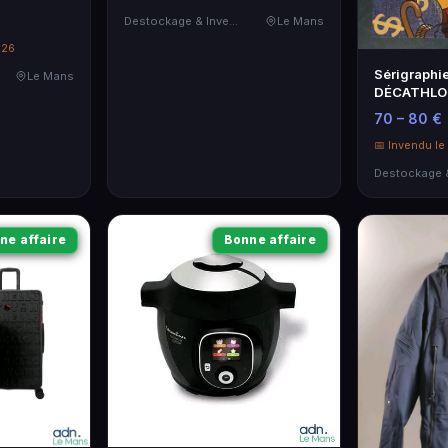
Destockage & Invendus
Le Mans
026
Sérigraphi
Le Mans
DÉCATHLON
35x49 - Ne
70 – 80 €
📅 Invendu l
ne affaire
Bonne affaire