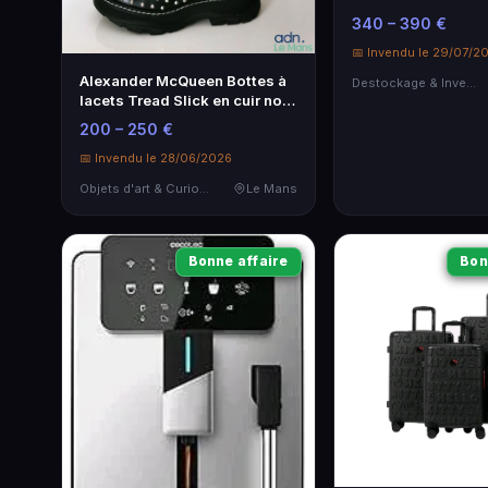
Autonomie 35 km
340 – 390 €
📅 Invendu le 29/07/2
Alexander McQueen Bottes à
Destockage & Invendus
lacets Tread Slick en cuir noir
avec clous argentés -
200 – 250 €
pointure 41
📅 Invendu le 28/06/2026
Objets d'art & Curiosités
Le Mans
Bonne affaire
Bon