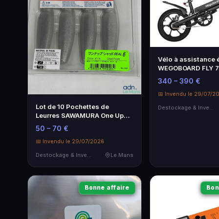
Vélo à assistance 
WEGOBOARD FLY 7
Autonomie 35 km,
340 – 390 €
📅 Invendu le 29/07/2
Lot de 10 Pochettes de
Destockage & Invendus
Leurres SAWAMURA One Up
Shad 6 - Neuf
50 – 70 €
📅 Invendu le 29/07/2026
Destockage & Invendus
Le Mans
Bonne affaire
Bon