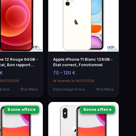
ne 12 Rouge 64GB -
Apple iPhone 11 Blanc 128GB -
tat, Bon rapport
État correct, Fonctionnel
x
 €
70 – 120 €
 14/07/2026
📅 Invendu le 14/07/2026
Destockage & Invendus
Le Mans
Destockage & Invendus
Le Mans
Bonne affaire
Bonne affaire