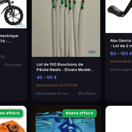
électrique
Abu Garcia
70 -
- Lot de 2 
 250 W
NEUFS
80 – 100 
026
📅 Invendu l
Lot de 100 Bouchons de
Le Mans
Pêche Neufs - Divers Modèles
et Tailles
40 – 60 €
📅 Invendu le 29/07/2026
Destockage & Invendus
Le Mans
ne affaire
Bonne affaire