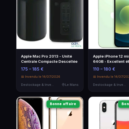
Apple Mac Pro 2013 - Unité
Apple iPhone 12 min
Centrale Compacte Descellée
64GB - Excellent é
175 – 185 €
110 – 180 €
📅 Invendu le 14/07/2026
📅 Invendu le 14/07/20
Destockage & Invendus
Le Mans
Destockage & Invendus
Bonne affaire
Bon