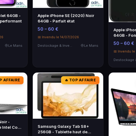
olet 64GB -
Apple iPhone SE (2020) Noir
 performant
64GB - Parfait état
50 – 60 €
Apple iPho
64GB - Fonc
26
📅 Invendu le 14/07/2026
correct
50 – 60 €
Le Mans
Destockage & Invendus
Le Mans
📅 Invendu le
P AFFAIRE
🔥 TOP AFFAIRE
Noir -
Samsung Galaxy Tab S8+
 Intel Core
256GB - Tablette haut de