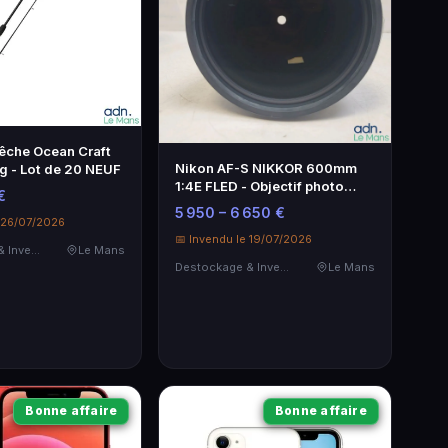
êche Ocean Craft
Nikon AF-S NIKKOR 600mm
g - Lot de 20 NEUF
1:4E FLED - Objectif photo
€
comme neuf
5 950 – 6 650 €
e 26/07/2026
📅 Invendu le 19/07/2026
Destockage & Invendus
Le Mans
Destockage & Invendus
Le Mans
Bonne affaire
Bonne affaire