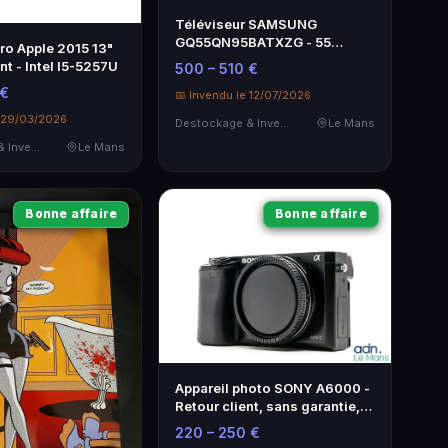
Téléviseur SAMSUNG
GQ55QN95BATXZG - 55
o Apple 2015 13"
pouces - Bon état de
t - Intel I5-5257U
500 – 510 €
fonctionnement
 €
📅 Invendu le 12/07/2026
e 29/03/2026
Destockage & Invendus
Le Mans
Destockage & Invendus
Le Mans
Bonne affaire
Bonne affaire
Appareil photo SONY A6000 -
Retour client, sans garantie,
TVA récupérable
220 – 250 €