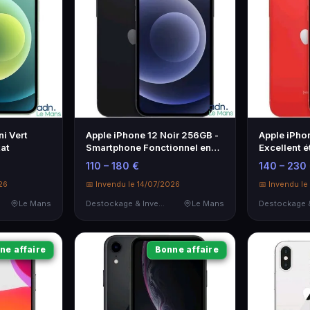
i Vert
Apple iPhone 12 Noir 256GB -
Apple iPho
tat
Smartphone Fonctionnel en
Excellent é
État Correct
qualité-pri
110 – 180 €
140 – 230
26
📅 Invendu le 14/07/2026
📅 Invendu le
Le Mans
Destockage & Invendus
Le Mans
ne affaire
Bonne affaire