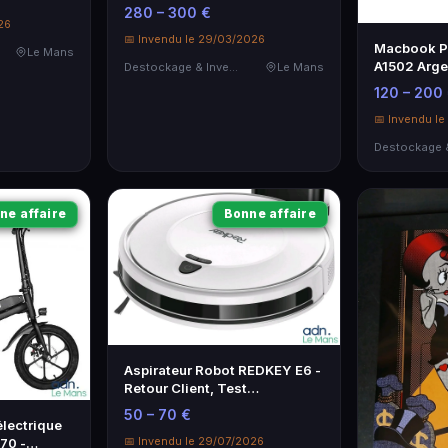
gamme en parfait état
280 – 300 €
26
📅 Invendu le 29/03/2026
Macbook Pr
Le Mans
A1502 Argen
Destockage & Invendus
Le Mans
120 – 200
📅 Invendu l
ne affaire
Bonne affaire
Aspirateur Robot REDKEY E6 -
Retour Client, Test
d'Allumage Réussi
50 – 70 €
électrique
📅 Invendu le 29/07/2026
70 -