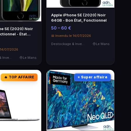
Apple iPhone SE (2020) Noir
64GB - Bon État, Fonctionnel
50 – 60 €
ne SE (2020) Noir
tionnel - État
📅 Invendu le 14/07/2026
Destockage & Invendus
Le Mans
 14/07/2026
Destockage & Invendus
Le Mans
🔥 TOP AFFAIRE
⭐ Super affaire