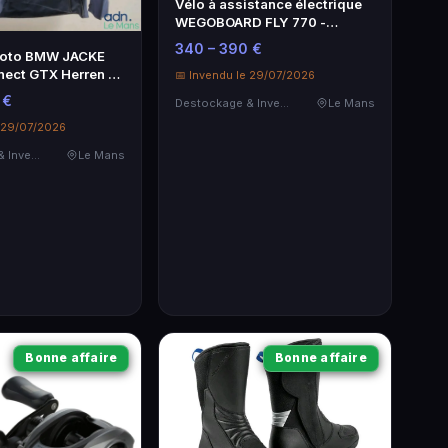
Vélo à assistance électrique
WEGOBOARD FLY 770 -
Autonomie 35 km, 250 W
340 – 390 €
moto BMW JACKE
ect GTX Herren -
📅 Invendu le 29/07/2026
 €
Destockage & Invendus
Le Mans
e 29/07/2026
Destockage & Invendus
Le Mans
Bonne affaire
Bonne affaire