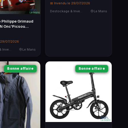
📅 Invendu le 29/07/2026
Destockage & Invendus
Le Mans
e Philippe Grimaud
 Onc’Picsou
uf
e 29/07/2026
Destockage & Invendus
Le Mans
Bonne affaire
Bonne affaire