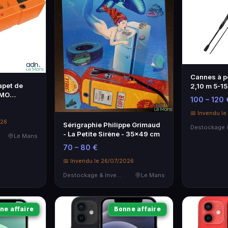
Cannes à p
apet de
2,10 m 5-15
IMO
100 – 120 
performant
📅 Invendu l
026
Sérigraphie Philippe Grimaud
- La Petite Sirène - 35x49 cm
Le Mans
70 – 80 €
📅 Invendu le 26/07/2026
Destockage & Invendus
Le Mans
ne affaire
Bonne affaire