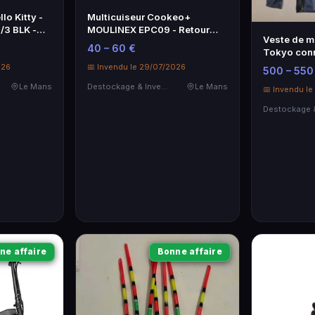
lo Kitty -
Multicuiseur Cookeo+
/3 BLK -
MOULINEX EPC09 - Retour
Veste de 
client, état de fonctionnement
40 – 60 €
Tokyo conn
Neuf
026
📅 Invendu le 29/07/2026
500 – 550
Le Mans
Destockage & Invendus
Le Mans
📅 Invendu l
ne affaire
Bonne affaire