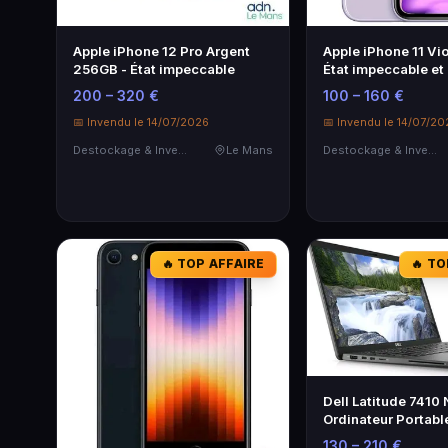
Apple iPhone 12 Pro Argent
Apple iPhone 11 Vi
256GB - État impeccable
État impeccable et
200 – 320 €
100 – 160 €
📅 Invendu le 14/07/2026
📅 Invendu le 14/07/20
Destockage & Invendus
Le Mans
Destockage & Invendus
🔥 TOP AFFAIRE
🔥 TO
Dell Latitude 7410 
Ordinateur Portable
i7
130 – 210 €