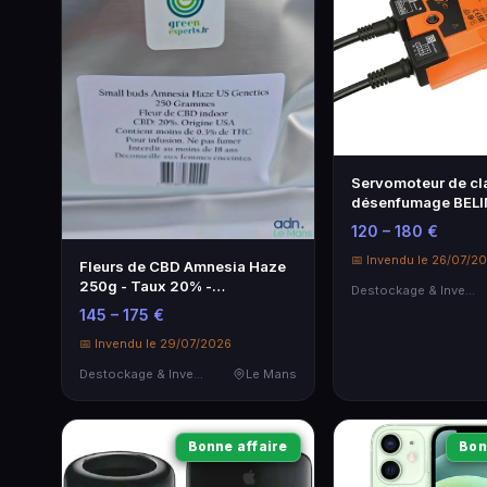
Servomoteur de cl
désenfumage BEL
BEN230 - Neuf et 
120 – 180 €
📅 Invendu le 26/07/2
Fleurs de CBD Amnesia Haze
250g - Taux 20% -
Destockage & Invendus
Greenexperts
145 – 175 €
📅 Invendu le 29/07/2026
Destockage & Invendus
Le Mans
Bonne affaire
Bon