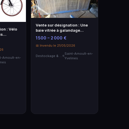
Vente sur désignation : Une
ion : Vélo
baie vitrée à galandage
us
(couliss…
1 500 – 2 000 €
📅 Invendu le 21/05/2026
026
Saint-Arnoult-en-
Destockage & Invendus
t-Arnoult-en-
Yvelines
ines