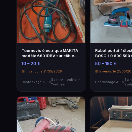
Tournevis électrique MAKITA
Rabot portatif élec
modèle 6801DBV sur câble
BOSCH 0 600 590 
secteur…
câble sect…
10 – 20 €
50 – 150 €
📅 Invendu le 21/05/2026
📅 Invendu le 21/05/2
Saint-Arnoult-en-
Sain
Destockage & Invendus
Destockage & Invendus
Yvelines
Yvel