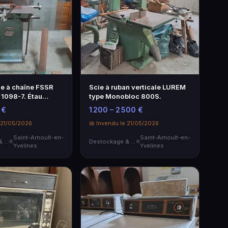
e à chaîne FSSR
Scie à ruban verticale LUREM
1098-7. Étau
type Monobloc 800S.
c…
 €
1 200 – 2 500 €
 21/05/2026
📅 Invendu le 21/05/2026
Saint-Arnoult-en-
Saint-Arnoult-en-
Destockage & Invendus
Destockage & Invendus
Yvelines
Yvelines