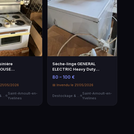
sinière
Sèche-linge GENERAL
OUSE
ELECTRIC Heavy Duty
AL intégrant
Automatic Dryer.
€
80 – 100 €
 21/05/2026
📅 Invendu le 21/05/2026
Saint-Arnoult-en-
Saint-Arnoult-en-
Destockage & Invendus
Destockage & Invendus
Yvelines
Yvelines