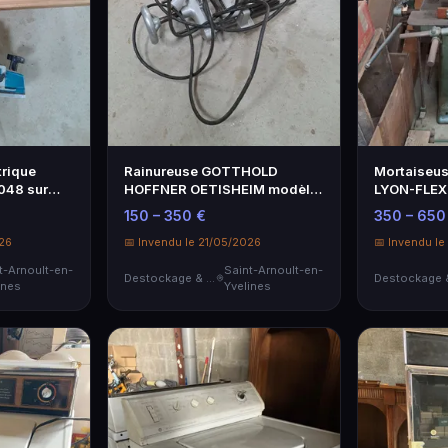
trique
Rainureuse GOTTHOLD
Mortaiseus
048 sur
HOFFNER OETISHEIM modèle
LYON-FLEX 
STU 360, n°4586…
croisé ave
150 – 350 €
350 – 650
026
📅 Invendu le 21/05/2026
📅 Invendu le
t-Arnoult-en-
Saint-Arnoult-en-
Destockage & Invendus
ines
Yvelines