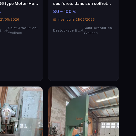
6 type Motor-Hob
ses forêts dans son coffret
…
bois s…
€
80 – 100 €
 21/05/2026
📅 Invendu le 21/05/2026
Saint-Arnoult-en-
Saint-Arnoult-en-
Destockage & Invendus
Destockage & Invendus
Yvelines
Yvelines