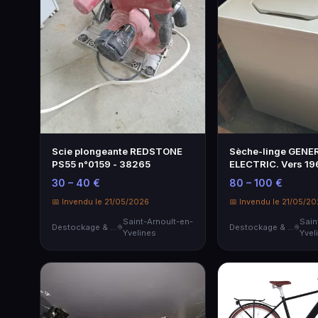
Scie plongeante REDSTONE
Sèche-linge GENE
PS55 n°0159 - 38265
ELECTRIC. Vers 19
30 – 40 €
80 – 100 €
📅 Invendu le 21/05/2026
📅 Invendu le 21/05/2
Saint-Arnoult-en-
Sain
Destockage & Invendus
Destockage & Invendus
Yvelines
Yvel