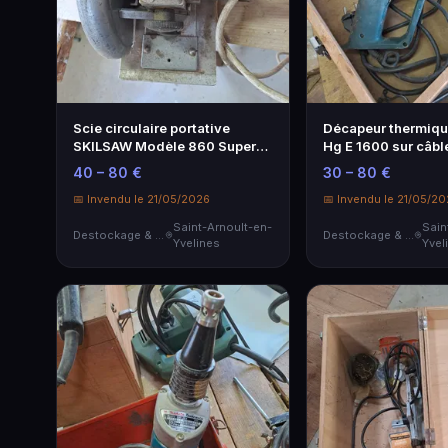
Scie circulaire portative
Décapeur thermiq
SKILSAW Modèle 860 Super
Hg E 1600 sur câbl
Duty, lam…
40 – 80 €
30 – 80 €
📅 Invendu le 21/05/2026
📅 Invendu le 21/05/2
Saint-Arnoult-en-
Sain
Destockage & Invendus
Destockage & Invendus
Yvelines
Yvel