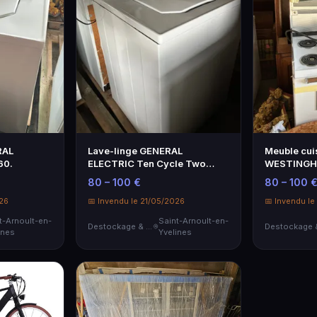
RAL
Lave-linge GENERAL
Meuble cui
60.
ELECTRIC Ten Cycle Two
WESTINGH
Speed Washer.
CONTINENT
80 – 100 €
80 – 100 
quatre …
026
📅 Invendu le 21/05/2026
📅 Invendu le
t-Arnoult-en-
Saint-Arnoult-en-
Destockage & Invendus
ines
Yvelines