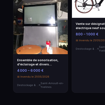
Vente sur désignat
électrique neuf so
emballage …
800 – 1 000 €
📅 Invendu le 21/05/2
Sain
Destockage & Invendus
Yvel
Ensemble de sonorisation,
d'éclairage et divers
comprenant :…
4 000 – 6 000 €
📅 Invendu le 21/05/2026
Saint-Arnoult-en-
Destockage & Invendus
Yvelines