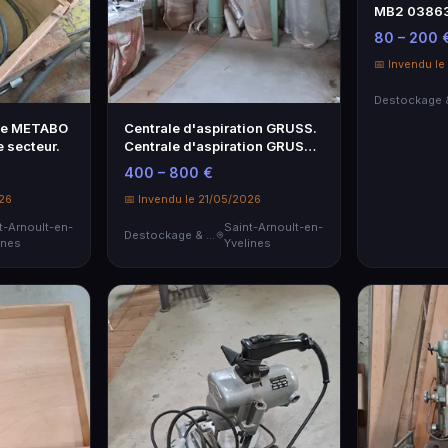
MB2 03863
sur câble 
80 – 200 
📅 Invendu le
ue METABO
Centrale d'aspiration GRUSS.
e secteur.
Centrale d'aspiration GRUSS
sur…
400 – 800 €
026
📅 Invendu le 21/05/2026
t-Arnoult-en-
Saint-Arnoult-en-
Destockage & Invendus
ines
Yvelines