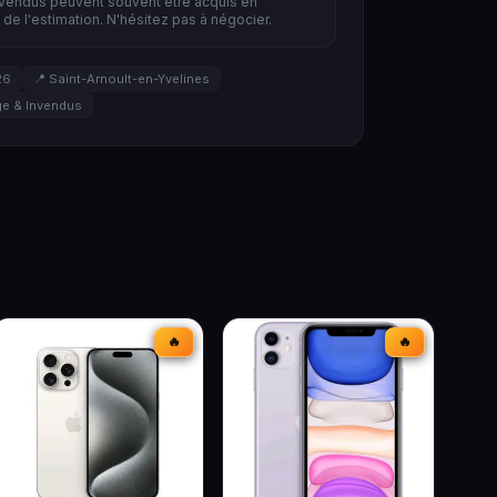
nvendus peuvent souvent être acquis en
de l'estimation. N'hésitez pas à négocier.
26
📍 Saint-Arnoult-en-Yvelines
e & Invendus
🔥
🔥