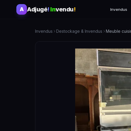
Adjugé
!
In
vendu
!
A
Invendus
Invendus
Destockage & Invendus
Meuble cuis