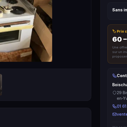
Sans in
🏷️ Prix
60 –
Une offr
sur un i
proposer 
Cont
Boisch
29 Bi
en-Yv
01 61
vent