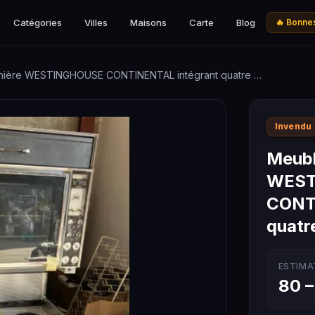
Catégories
Villes
Maisons
Carte
Blog
🔥 Bonnes
inière WESTINGHOUSE CONTINENTAL intégrant quatre …
Invendu
Meubl
WEST
CONTI
quatr
ESTIMA
80 –