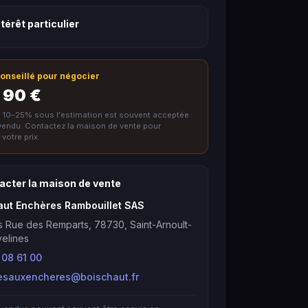
térêt particulier
 conseillé pour négocier
 90 €
e 10–25% sous l'estimation est souvent acceptée
nvendu. Contactez la maison de vente pour
votre prix.
acter la maison de vente
aut Enchères Rambouillet SAS
s Rue des Remparts, 78730, Saint-Arnoult-
elines
 08 61 00
esauxencheres@boischaut.fr