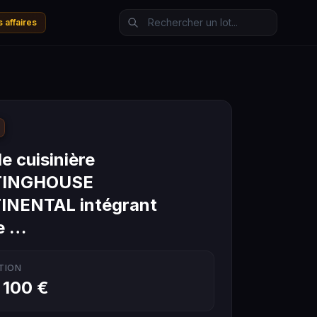
 affaires
e cuisinière
INGHOUSE
NENTAL intégrant
e …
TION
 100 €