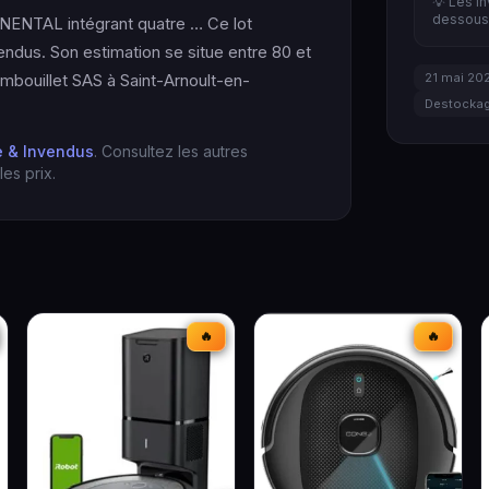
💡 Les i
dessous 
NTAL intégrant quatre … Ce lot
endus. Son estimation se situe entre 80 et
21 mai 20
mbouillet SAS à Saint-Arnoult-en-
Destockag
 & Invendus
. Consultez les autres
es prix.
🔥
🔥