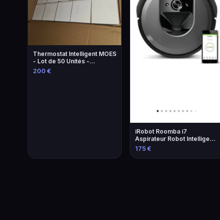
Thermostat Intelligent MOES
- Lot de 50 Unités -
Économie d'Énergie
200 €
iRobot Roomba i7
Aspirateur Robot Intelligent
avec Navigation Avancée
175 €