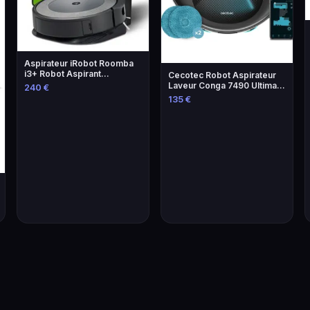
Aspirateur iRobot Roomba
i3+ Robot Aspirant
Cecotec Robot Aspirateur
Autonome
Laveur Conga 7490 Ultimate
240 €
Home
135 €