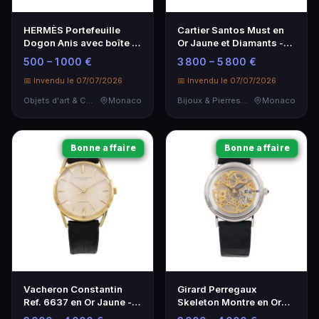
HERMÈS Portefeuille
Cartier Santos Must en
Dogon Anis avec boîte -
Or Jaune et Diamants -
Élégance intemporelle
1990
500 – 1 000 €
3 800 – 5 800 €
📅 Invendu le 07/07/2026
📅 Invendu le 07/07/2026
Objets d'art & Curiosités
Monaco
Bijoux & Pierres Précieuses
Monaco
Bonne affaire
Bonne affaire
Vacheron Constantin
Girard Perregaux
Ref. 6637 en Or Jaune -
Skeleton Montre en Or
Montre de Luxe Vintage
Blanc - Année 1980