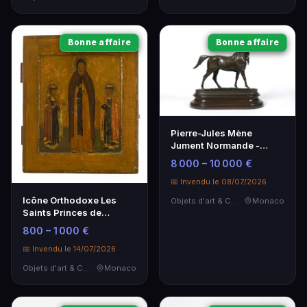
Bonne affaire
Bonne affaire
Pierre-Jules Mène
Jument Normande -
Sculpture d'Art Équestre
8 000 – 10 000 €
📅 Invendu le 08/07/2026
Icône Orthodoxe Les
Objets d'art & Curiosités
Monaco
Saints Princes de
Iaroslavl – Théodore et
800 – 1 000 €
David
📅 Invendu le 14/07/2026
Objets d'art & Curiosités
Monaco