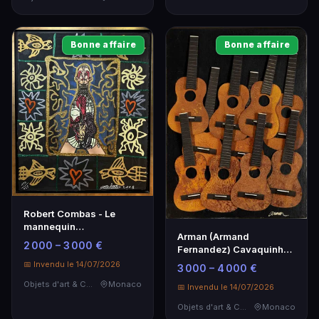
Bonne affaire
Bonne affaire
Robert Combas - Le
mannequin
Arman (Armand
contemporain, 2008 -
2 000 – 3 000 €
Fernandez) Cavaquinho
Œuvre d'art unique
Accumulatio - Œuvre
📅 Invendu le 14/07/2026
3 000 – 4 000 €
d'art unique
Objets d'art & Curiosités
Monaco
📅 Invendu le 14/07/2026
Objets d'art & Curiosités
Monaco