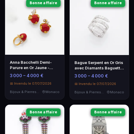
Bonne affaire
Bonne affaire
Anna Bacchelli Demi-
Bague Serpent en Or Gris
Parure en Or Jaune -
avec Diamants Baguette
Élégance et Raffinement
- Élégance et
3 000 – 4 000 €
3 000 – 4 000 €
Raffinement
📅 Invendu le 07/07/2026
📅 Invendu le 07/07/2026
Bijoux & Pierres Précieuses
Monaco
Bijoux & Pierres Précieuses
Monaco
Bonne affaire
Bonne affaire