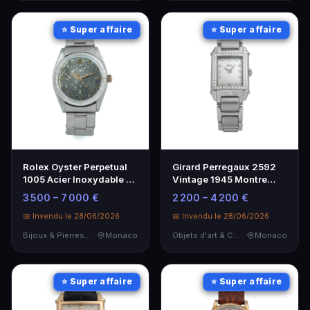
⭐ Super affaire
⭐ Super affaire
Rolex Oyster Perpetual
Girard Perregaux 2592
1005 Acier Inoxydable -
Vintage 1945 Montre
Montre Vintage Rare
Sertie de Diamants en
3 500 – 7 000 €
2 200 – 4 200 €
Acier Inoxydable
📅 Invendu le 28/06/2026
📅 Invendu le 28/06/2026
Bijoux & Pierres Précieuses
Monaco
Objets d'art & Curiosités
Monaco
⭐ Super affaire
⭐ Super affaire