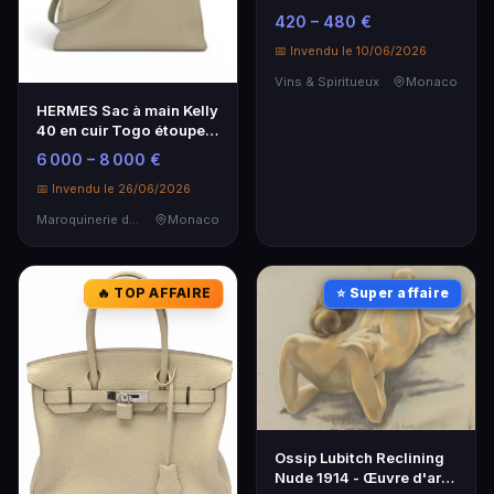
- 6 Bouteilles
420 – 480 €
📅 Invendu le 10/06/2026
Vins & Spiritueux
Monaco
HERMES Sac à main Kelly
40 en cuir Togo étoupe -
Année 2012
6 000 – 8 000 €
📅 Invendu le 26/06/2026
Maroquinerie de Luxe
Monaco
🔥 TOP AFFAIRE
⭐ Super affaire
Ossip Lubitch Reclining
Nude 1914 - Œuvre d'art