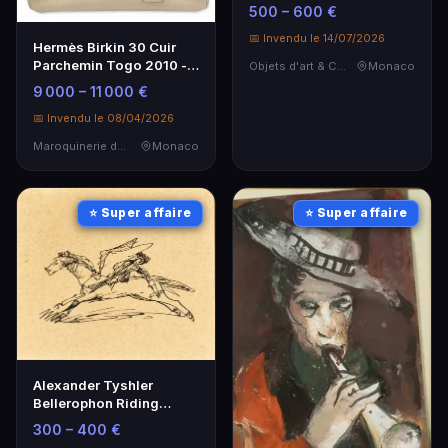
exceptionnelle
500 – 600 €
📅 Invendu le 14/07/2026
Hermès Birkin 30 Cuir
Parchemin Togo 2010 -
Objets d'art & Curiosités
Monaco
Élégance intemporelle
9 000 – 11 000 €
📅 Invendu le 08/04/2026
Maroquinerie de Luxe
Monaco
⭐ Super affaire
⭐ Super affaire
Alexander Tyshler
Bellerophon Riding
Pegasus - Objet d'Art
300 – 400 €