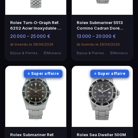
Rolex Turn-O-Graph Réf.
Rolex Submariner 5513
6202 Acier Inoxydable -
Cornino Cadran Doré
Montre Rétro Rare
Acier Inoxydable
20 000 – 25 000 €
13 000 – 20 000 €
📅 Invendu le 28/06/2026
📅 Invendu le 28/06/2026
Bijoux & Pierres Précieuses
Monaco
Bijoux & Pierres Précieuses
Monaco
⭐ Super affaire
⭐ Super affaire
Rolex Sea Dweller 500M
Rolex Submariner Réf.