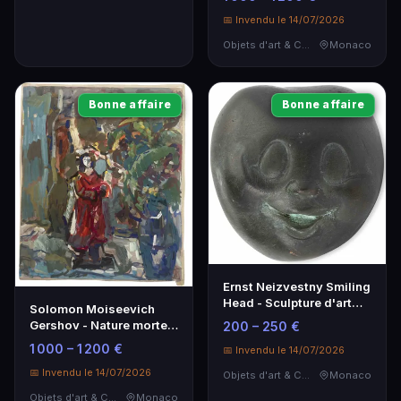
📅 Invendu le 14/07/2026
Objets d'art & Curiosités
Monaco
Bonne affaire
Bonne affaire
Ernst Neizvestny Smiling
Head - Sculpture d'art
Solomon Moiseevich
contemporain
Gershov - Nature morte
200 – 250 €
avec Japonaise, 1906-
1 000 – 1 200 €
📅 Invendu le 14/07/2026
1989
📅 Invendu le 14/07/2026
Objets d'art & Curiosités
Monaco
Objets d'art & Curiosités
Monaco