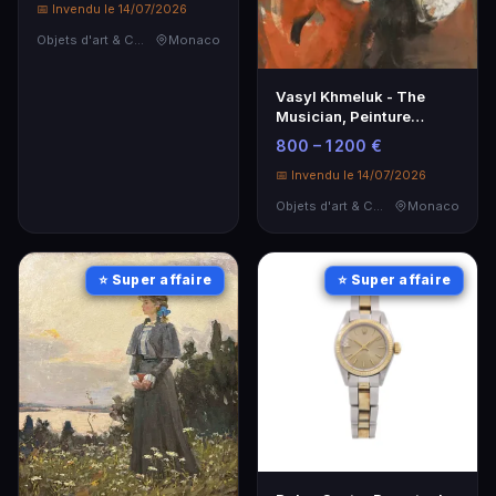
📅 Invendu le 14/07/2026
Objets d'art & Curiosités
Monaco
Vasyl Khmeluk - The
Musician, Peinture
Signée, 1903-1986
800 – 1 200 €
📅 Invendu le 14/07/2026
Objets d'art & Curiosités
Monaco
⭐ Super affaire
⭐ Super affaire