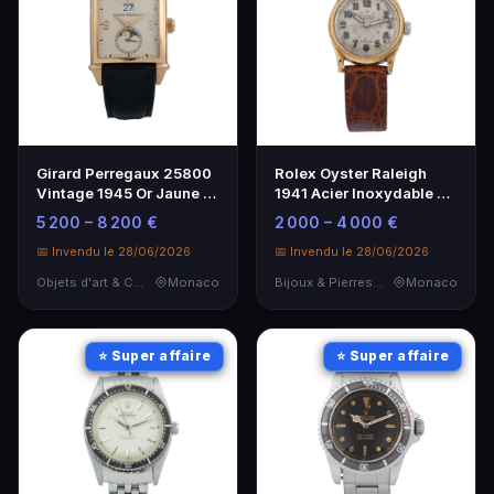
Girard Perregaux 25800
Rolex Oyster Raleigh
Vintage 1945 Or Jaune 18
1941 Acier Inoxydable et
Carats
Or - Montre Vintage
5 200 – 8 200 €
2 000 – 4 000 €
📅 Invendu le 28/06/2026
📅 Invendu le 28/06/2026
Objets d'art & Curiosités
Monaco
Bijoux & Pierres Précieuses
Monaco
⭐ Super affaire
⭐ Super affaire