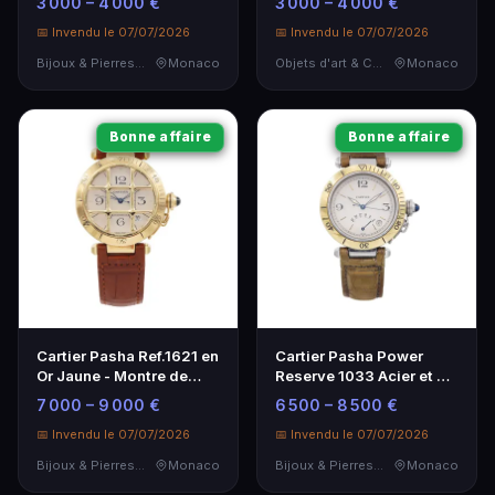
3 000 – 4 000 €
3 000 – 4 000 €
1960
📅 Invendu le 07/07/2026
📅 Invendu le 07/07/2026
Bijoux & Pierres Précieuses
Monaco
Objets d'art & Curiosités
Monaco
Bonne affaire
Bonne affaire
Cartier Pasha Ref.1621 en
Cartier Pasha Power
Or Jaune - Montre de
Reserve 1033 Acier et Or
Luxe de 1991
- Élégance intemporelle
7 000 – 9 000 €
6 500 – 8 500 €
📅 Invendu le 07/07/2026
📅 Invendu le 07/07/2026
Bijoux & Pierres Précieuses
Monaco
Bijoux & Pierres Précieuses
Monaco