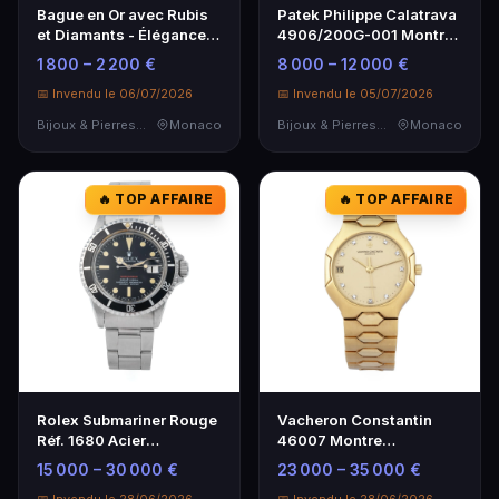
Bague en Or avec Rubis
Patek Philippe Calatrava
et Diamants - Élégance
4906/200G-001 Montre
et Luxe
de Luxe
1 800 – 2 200 €
8 000 – 12 000 €
📅 Invendu le 06/07/2026
📅 Invendu le 05/07/2026
Bijoux & Pierres Précieuses
Monaco
Bijoux & Pierres Précieuses
Monaco
🔥 TOP AFFAIRE
🔥 TOP AFFAIRE
Rolex Submariner Rouge
Vacheron Constantin
Réf. 1680 Acier
46007 Montre
Inoxydable - Montre de
Automatique Or Jaune 18
15 000 – 30 000 €
23 000 – 35 000 €
Plongée Rare
Carats