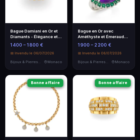
Bague Damiani en Or et
Bague en Or avec
Diamants - Élégance et
Améthyste et Émeraudes
Luxe
- Élégance et
1 400 – 1 800 €
1 900 – 2 200 €
Raffinement
📅 Invendu le 06/07/2026
📅 Invendu le 06/07/2026
Bijoux & Pierres Précieuses
Monaco
Bijoux & Pierres Précieuses
Monaco
Bonne affaire
Bonne affaire