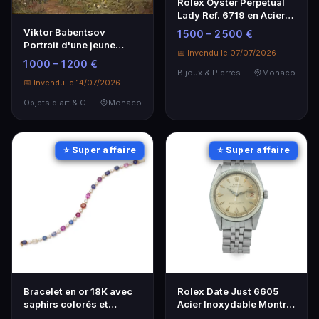
Rolex Oyster Perpetual
Lady Ref. 6719 en Acier
et Or - Élégance
Viktor Babentsov
1 500 – 2 500 €
intemporelle
Portrait d'une jeune
📅 Invendu le 07/07/2026
femme - Art
1 000 – 1 200 €
contemporain
Bijoux & Pierres Précieuses
Monaco
📅 Invendu le 14/07/2026
Objets d'art & Curiosités
Monaco
⭐ Super affaire
⭐ Super affaire
Bracelet en or 18K avec
Rolex Date Just 6605
saphirs colorés et
Acier Inoxydable Montre
diamants - Élégance
Automatique 1956