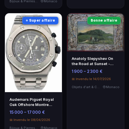
Bijoux & Pierres Précieuses
Monaco
⭐ Super affaire
Bonne affaire
Anatoly Slepyshev On
the Road at Sunset -
Peinture d'art
1 900 – 2 300 €
contemporain
📅 Invendu le 14/07/2026
Objets d'art & Curiosités
Monaco
Audemars Piguet Royal
Oak Offshore Montre
Automatique
15 000 – 17 000 €
📅 Invendu le 08/04/2026
Bijoux & Pierres Précieuses
Monaco