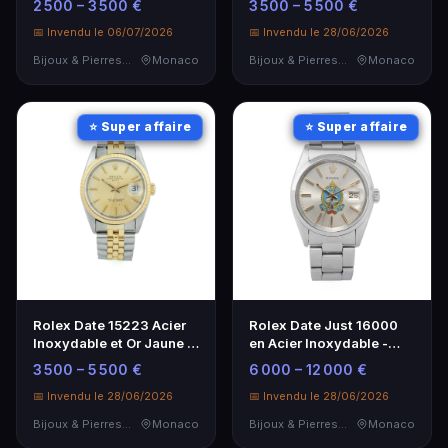
2 500 – 3 500 €
3 500 – 5 500 €
intemporelle
📅 Invendu le 06/07/2026
📅 Invendu le 28/06/2026
Bijoux & Pierres Précieuses
Monaco
Bijoux & Pierres Précieuses
Monaco
⭐ Super affaire
⭐ Super affaire
Rolex Date Just 16000
Rolex Date 15223 Acier
en Acier Inoxydable -
Inoxydable et Or Jaune -
Cadran King Khalid
Montre de Luxe
6 000 – 12 000 €
3 500 – 5 500 €
📅 Invendu le 28/06/2026
📅 Invendu le 28/06/2026
Bijoux & Pierres Précieuses
Monaco
Bijoux & Pierres Précieuses
Monaco