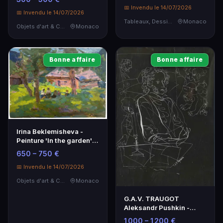
📅 Invendu le 14/07/2026
📅 Invendu le 14/07/2026
Tableaux, Dessins & Estampes
Monaco
Objets d'art & Curiosités
Monaco
Bonne affaire
Bonne affaire
Irina Beklemisheva -
Peinture 'In the garden'
Signée (1903–1988)
650 – 750 €
📅 Invendu le 14/07/2026
Objets d'art & Curiosités
Monaco
G.A.V. TRAUGOT
Aleksandr Pushkin -
Œuvre d'art signée
1 000 – 1 200 €