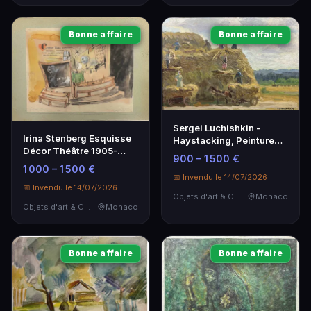
Bonne affaire
Bonne affaire
Sergei Luchishkin -
Irina Stenberg Esquisse
Haystacking, Peinture
Décor Théâtre 1905-
Signée, 1902-1989
900 – 1 500 €
1985
1 000 – 1 500 €
📅 Invendu le 14/07/2026
📅 Invendu le 14/07/2026
Objets d'art & Curiosités
Monaco
Objets d'art & Curiosités
Monaco
Bonne affaire
Bonne affaire