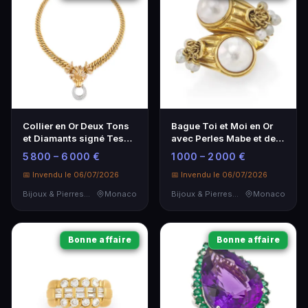
Collier en Or Deux Tons
Bague Toi et Moi en Or
et Diamants signé Tesa -
avec Perles Mabe et de
Élégance et Luxe
Culture
5 800 – 6 000 €
1 000 – 2 000 €
📅 Invendu le 06/07/2026
📅 Invendu le 06/07/2026
Bijoux & Pierres Précieuses
Monaco
Bijoux & Pierres Précieuses
Monaco
Bonne affaire
Bonne affaire