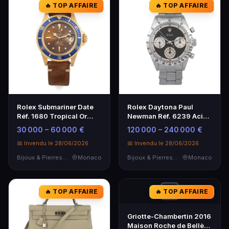
🔥 TOP AFFAIRE
🔥 TOP AFFAIRE
Rolex Daytona Paul
Rolex Submariner Date
Newman Réf. 6239 Acier
Réf. 1680 Tropical Or
Inoxydable
Jaune - Montre de
120 000 – 240 000 €
30 000 – 60 000 €
Plongée Rare
📅 Invendu le 28/06/2026
📅 Invendu le 28/06/2026
Bijoux & Pierres Précieuses
Monaco
Bijoux & Pierres Précieuses
Monaco
🔥 TOP AFFAIRE
🔥 TOP AFFAIRE
Griotte-Chambertin 2016
Maison Roche de Bellène