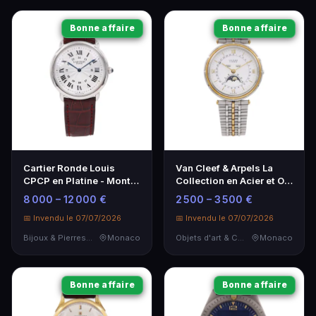
Bonne affaire
Bonne affaire
Cartier Ronde Louis
Van Cleef & Arpels La
CPCP en Platine - Montre
Collection en Acier et Or
de Luxe 1999
- Élégance intemporelle
8 000 – 12 000 €
2 500 – 3 500 €
📅 Invendu le 07/07/2026
📅 Invendu le 07/07/2026
Bijoux & Pierres Précieuses
Monaco
Objets d'art & Curiosités
Monaco
Bonne affaire
Bonne affaire