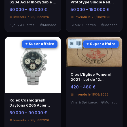
Prototype Single Red
6204 Acier Inoxydable -
1665 - Montre de
Montre Automatique
50 000 – 150 000 €
40 000 – 60 000 €
Collection
Rétro
📅 Invendu le 28/06/2026
📅 Invendu le 28/06/2026
Bijoux & Pierres Précieuses
Monaco
Bijoux & Pierres Précieuses
Monaco
⭐ Super affaire
⭐ Super affaire
Clos L'Eglise Pomerol
2021 - Lot de 12
Bouteilles de Vin Rouge
420 – 480 €
📅 Invendu le 11/06/2026
Rolex Cosmograph
Vins & Spiritueux
Monaco
Daytona 6265 Acier
Inoxydable
60 000 – 90 000 €
Chronographe
📅 Invendu le 28/06/2026