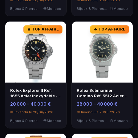
📅 Invendu le 28/06/2026
📅 Invendu le 28/06/2026
Bijoux & Pierres Précieuses
Monaco
Bijoux & Pierres Précieuses
Monaco
🔥 TOP AFFAIRE
🔥 TOP AFFAIRE
Rolex Explorer II Réf.
Rolex Submariner
1655 Acier Inoxydable -
Cornino Réf. 5512 Acier
Montre d'Exception
Inoxydable Année 1961
20 000 – 40 000 €
28 000 – 40 000 €
📅 Invendu le 28/06/2026
📅 Invendu le 28/06/2026
Bijoux & Pierres Précieuses
Monaco
Bijoux & Pierres Précieuses
Monaco