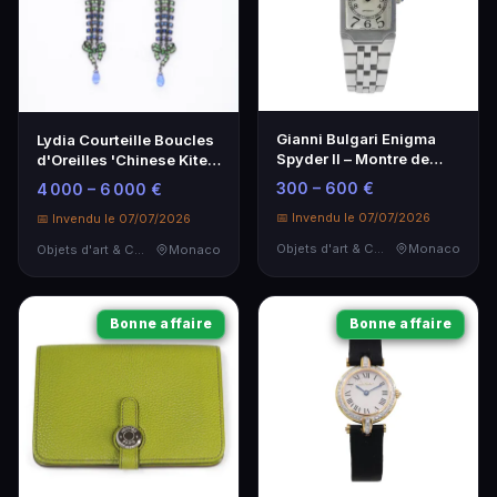
Gianni Bulgari Enigma
Lydia Courteille Boucles
Spyder II – Montre de
d'Oreilles 'Chinese Kite'
luxe
en Platine
300 – 600 €
4 000 – 6 000 €
📅 Invendu le 07/07/2026
📅 Invendu le 07/07/2026
Objets d'art & Curiosités
Monaco
Objets d'art & Curiosités
Monaco
Bonne affaire
Bonne affaire