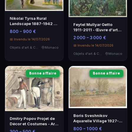
Nikolai Tyrsa Rural
Landscape 1887-1942 -
Feytel Mullyar Getto
Œuvre d'art
1911-2011 - Œuvre d'art
800 – 900 €
signée
2 000 – 3 000 €
📅 Invendu le 14/07/2026
📅 Invendu le 14/07/2026
Objets d'art & Curiosités
Monaco
Objets d'art & Curiosités
Monaco
Bonne affaire
Bonne affaire
Boris Sveshnikov
Dmitry Popov Projet de
Aquarelle Village 1927-
Décor et Costumes - Art
1998
800 – 1 000 €
Russe
300 – 500 €