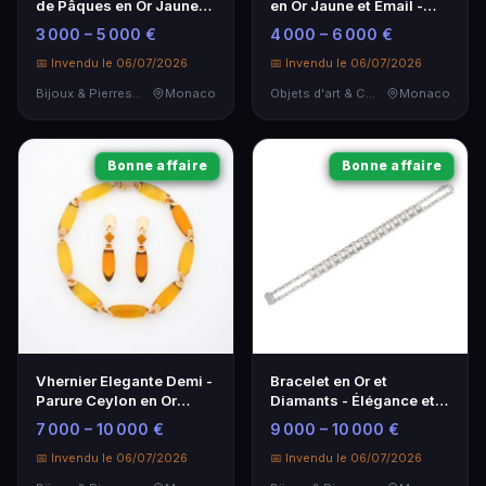
de Pâques en Or Jaune
en Or Jaune et Émail -
56 Zolotniks
Élégance Art Déco
3 000 – 5 000 €
4 000 – 6 000 €
📅 Invendu le 06/07/2026
📅 Invendu le 06/07/2026
Bijoux & Pierres Précieuses
Monaco
Objets d'art & Curiosités
Monaco
Bonne affaire
Bonne affaire
Bracelet en Or et
Vhernier Elegante Demi -
Diamants - Élégance et
Parure Ceylon en Or
Brillance
Jaune
9 000 – 10 000 €
7 000 – 10 000 €
📅 Invendu le 06/07/2026
📅 Invendu le 06/07/2026