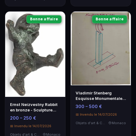
Bonne affaire
Bonne affaire
Vladimir Stenberg
Esquisse Monumentale -
Art Russe du XXe Siècle
Ernst Neizvestny Rabbit
300 – 500 €
en bronze - Sculpture
📅 Invendu le 14/07/2026
d'art contemporain
200 – 250 €
Objets d'art & Curiosités
Monaco
📅 Invendu le 14/07/2026
Objets d'art & Curiosités
Monaco