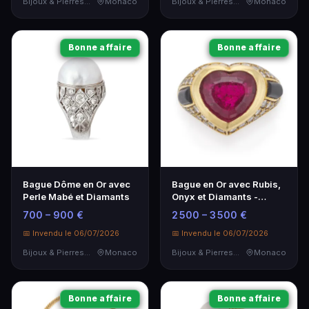
Bijoux & Pierres Précieuses
Monaco
Bijoux & Pierres Précieuses
Monaco
Bonne affaire
Bonne affaire
Bague Dôme en Or avec
Bague en Or avec Rubis,
Perle Mabé et Diamants
Onyx et Diamants -
Élégance et Raffinement
700 – 900 €
2 500 – 3 500 €
📅 Invendu le 06/07/2026
📅 Invendu le 06/07/2026
Bijoux & Pierres Précieuses
Monaco
Bijoux & Pierres Précieuses
Monaco
Bonne affaire
Bonne affaire