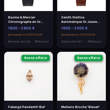
Baume & Mercier
Zenith Stellina
Chronographe en Or
Automatique Or Jaune
Jaune - Année 1970
1970 - Montre de Luxe
1 800 – 2 800 €
1 000 – 2 000 €
📅 Invendu le 07/07/2026
📅 Invendu le 07/07/2026
Montres de Collection
Monaco
Objets d'art & Curiosités
Monaco
Bonne affaire
Bonne affaire
Fabergé Pendentif Œuf
Mellerio Broche 'Bleuet'