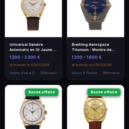
Universal Genève
Breitling Aerospace
Automatic en Or Jaune -
Titanium - Montre de
Modèle 1960
pilote vintage
1 300 – 2 300 €
1 200 – 1 800 €
📅 Invendu le 07/07/2026
📅 Invendu le 07/07/2026
Objets d'art & Curiosités
Monaco
Bijoux & Pierres Précieuses
Monaco
Bonne affaire
Bonne affaire