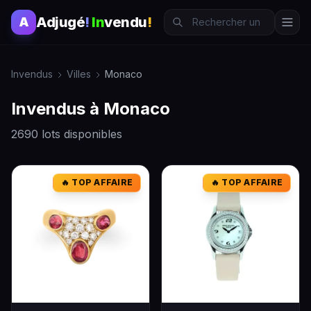
Adjugé
!
In
vendu
!
A
Invendus
Villes
Monaco
Invendus à Monaco
2690 lots disponibles
🔥 TOP AFFAIRE
🔥 TOP AFFAIRE