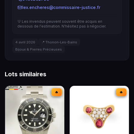
lex.encheres@commissaire-justice.fr
💡 Les invendus peuvent souvent être acquis en
dessous de l'estimation. N'hésitez pas à négocier.
4 avril 2026
📍 Thonon-Les-Bains
Bijoux & Pierres Précieuses
Lots similaires
🔥
🔥