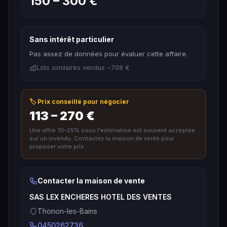
150 – 300 €
Sans intérêt particulier
Pas assez de données pour évaluer cette affaire.
Lots similaires vendus ~708 €
🏷️ Prix conseillé pour négocier
113 – 270 €
Une offre 10–25% sous l'estimation est souvent acceptée
sur un invendu. Contactez la maison de vente pour
proposer votre prix.
Contacter la maison de vente
SAS LEX ENCHERES HOTEL DES VENTES
Thonon-les-Bains
0450262736