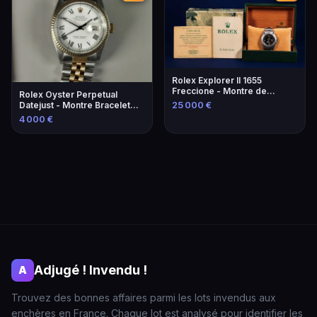
Rolex Explorer II 1655
Freccione - Montre de
Rolex Oyster Perpetual
collection rare
Datejust - Montre Bracelet
25 000 €
Luxe
4 000 €
Adjugé ! Invendu !
A
Trouvez des bonnes affaires parmi les lots invendus aux
enchères en France. Chaque lot est analysé pour identifier les