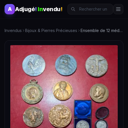
Adjugé
!
In
vendu
!
A
Invendus
Bijoux & Pierres Précieuses
Ensemble de 12 médailles en bronze et un médaillon pendentif…