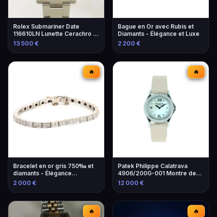
Rolex Submariner Date
Bague en Or avec Rubis et
116610LN Lunette Cerachro -
Diamants - Élégance et Luxe
Montre de Luxe
13 500 €
2 200 €
🔥
🔥
Bracelet en or gris 750‰ et
Patek Philippe Calatrava
diamants - Élégance
4906/200G-001 Montre de
intemporelle
Luxe
2 000 €
12 000 €
🔥
🔥