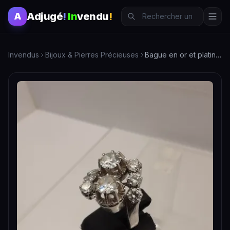
Adjugé
!
In
vendu
!
A
Invendus
Bijoux & Pierres Précieuses
Bague en or et platine avec 2 diamants principaux de 0,50 ca…