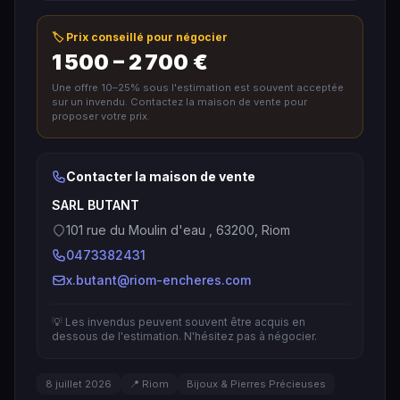
🏷️ Prix conseillé pour négocier
1 500 – 2 700 €
Une offre 10–25% sous l'estimation est souvent acceptée
sur un invendu. Contactez la maison de vente pour
proposer votre prix.
Contacter la maison de vente
SARL BUTANT
101 rue du Moulin d'eau , 63200, Riom
0473382431
x.butant@riom-encheres.com
💡 Les invendus peuvent souvent être acquis en
dessous de l'estimation. N'hésitez pas à négocier.
8 juillet 2026
📍 Riom
Bijoux & Pierres Précieuses