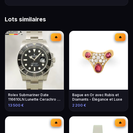
Lots similaires
🔥
🔥
Rolex Submariner Date
Bague en Or avec Rubis et
116610LN Lunette Cerachro -
Diamants - Élégance et Luxe
Montre de Luxe
13 500 €
2 200 €
🔥
🔥