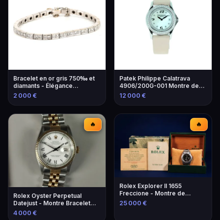
Bracelet en or gris 750‰ et
Patek Philippe Calatrava
diamants - Élégance
4906/200G-001 Montre de
intemporelle
Luxe
2 000 €
12 000 €
🔥
🔥
Rolex Explorer II 1655
Freccione - Montre de
Rolex Oyster Perpetual
collection rare
Datejust - Montre Bracelet
25 000 €
Luxe
4 000 €