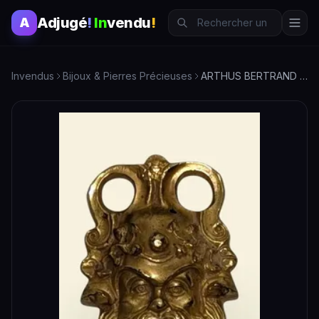
Adjugé
!
In
vendu
!
A
Invendus
Bijoux & Pierres Précieuses
ARTHUS BERTRAND Pendentif en métal doré à double patine figu…