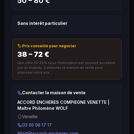
50 – 80 €
Sans intérêt particulier
🏷️ Prix conseillé pour négocier
38 – 72 €
Une offre 10–25% sous l'estimation est souvent acceptée
sur un invendu. Contactez la maison de vente pour
proposer votre prix.
Contacter la maison de vente
ACCORD ENCHERES COMPIEGNE VENETTE |
Maître Philomène WOLF
Venette
03 65 98 17 17
art@accord-encheres.com