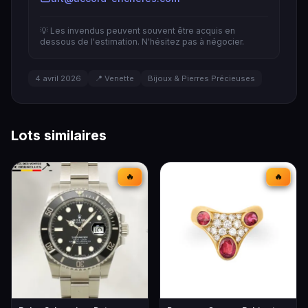
💡 Les invendus peuvent souvent être acquis en
dessous de l'estimation. N'hésitez pas à négocier.
4 avril 2026
📍 Venette
Bijoux & Pierres Précieuses
Lots similaires
🔥
🔥