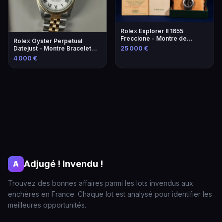
Rolex Explorer II 1655
Freccione - Montre de
Rolex Oyster Perpetual
collection rare
Datejust - Montre Bracelet
25 000 €
Luxe
4 000 €
Adjugé ! Invendu !
A
Trouvez des bonnes affaires parmi les lots invendus aux
enchères en France. Chaque lot est analysé pour identifier les
meilleures opportunités.