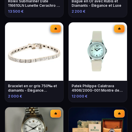
Rolex Submariner Date
Bague en Or avec Rubis et
116610LN Lunette Cerachro -
Diamants - Élégance et Luxe
Montre de Luxe
13 500 €
2 200 €
🔥
🔥
Bracelet en or gris 750‰ et
Patek Philippe Calatrava
diamants - Élégance
4906/200G-001 Montre de
intemporelle
Luxe
2 000 €
12 000 €
🔥
🔥