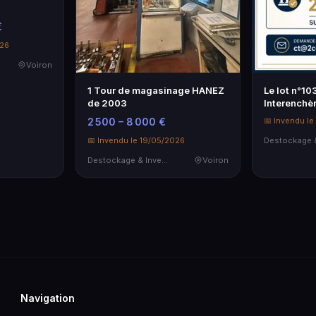
€
026
Voiron
1 Tour de magasinage HANEZ
Le lot n°10
de 2003
Interenchèr
permettre 
2 500 – 8 000 €
📅 Invendu l
📅 Invendu le 19/05/2026
Destockage & Invendus
Voiron
Navigation