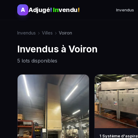
Adjugé
!
In
vendu
!
A
Invendus
Invendus
Villes
Voiron
Invendus à Voiron
5 lots disponibles
1 Système d'aspira