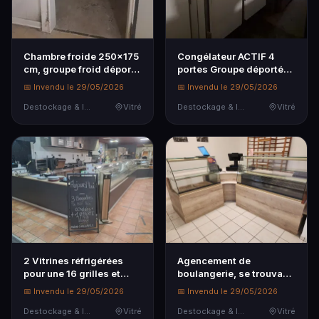
Chambre froide 250x175
Congélateur ACTIF 4
cm, groupe froid déporté
portes Groupe déporté
Obligation d…
Obligation de fair…
📅 Invendu le 29/05/2026
📅 Invendu le 29/05/2026
Destockage & Invendus
Vitré
Destockage & Invendus
Vitré
2 Vitrines réfrigérées
Agencement de
pour une 16 grilles et
boulangerie, se trouvant
l'autre 10 gri…
à FEINS : - Vitrine s…
📅 Invendu le 29/05/2026
📅 Invendu le 29/05/2026
Destockage & Invendus
Vitré
Destockage & Invendus
Vitré