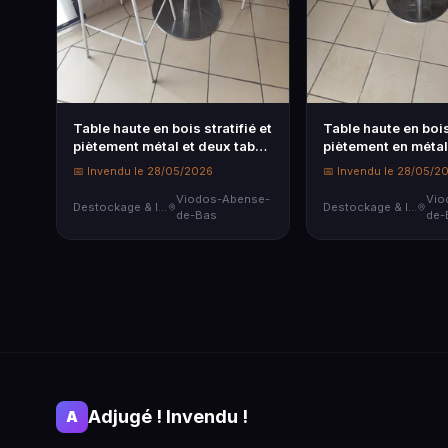
Table haute en bois stratifié et
Table haute en bois 
piètement métal et deux tab…
piètement en métal
📅 Invendu le 28/05/2026
📅 Invendu le 28/05/2
Viodos-Abense-
Vio
Destockage & Invendus
Destockage & Invendus
de-Bas
de-
Adjugé ! Invendu !
A