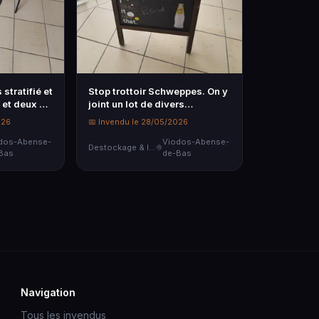
stratifié et
Stop trottoir Schweppes. On y
 et deux …
joint un lot de divers
matérie…
026
📅 Invendu le 28/05/2026
dos-Abense-
Viodos-Abense-
Destockage & Invendus
Bas
de-Bas
Navigation
Tous les invendus