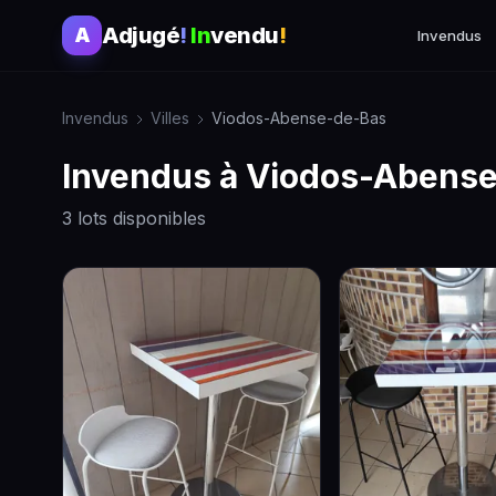
Adjugé
!
In
vendu
!
A
Invendus
Invendus
Villes
Viodos-Abense-de-Bas
Invendus à Viodos-Abens
3 lots disponibles