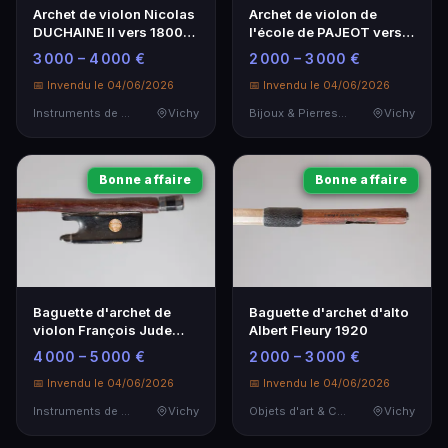
Archet de violon Nicolas
Archet de violon de
DUCHAINE II vers 1800-
l'école de PAJEOT vers
1805, rare et authentique
1830 - Artisanat
3 000 – 4 000 €
2 000 – 3 000 €
exceptionnel
📅 Invendu le 04/06/2026
📅 Invendu le 04/06/2026
Instruments de Musique
Vichy
Bijoux & Pierres Précieuses
Vichy
Bonne affaire
Bonne affaire
Baguette d'archet de
Baguette d'archet d'alto
violon François Jude
Albert Fleury 1920
GAULARD - Artisanat
4 000 – 5 000 €
2 000 – 3 000 €
d'exception
📅 Invendu le 04/06/2026
📅 Invendu le 04/06/2026
Instruments de Musique
Vichy
Objets d'art & Curiosités
Vichy