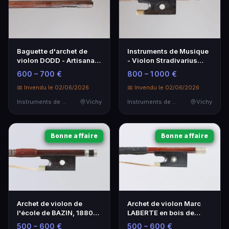
Baguette d'archet de
Instruments de Musique
violon DODD - Artisanat
- Violon Stradivarius
Anglais de Qualité
Réplique - Excellent État
600 – 700 €
800 – 1 000 €
📅 Invendu le 02/06/2026
📅 Invendu le 02/06/2026
Instruments de Musique
Vichy
Instruments de Musique
Vichy
Bonne affaire
Bonne affaire
Archet de violon de
Archet de violon Marc
l'école de BAZIN, 1880-
LABERTE en bois de
1980, qualité artisanale
pernambouc - Époque
500 – 600 €
500 – 600 €