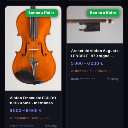
Bonne affaire
Bonne affaire
Archet de violon Auguste
LENOBLE 1870 signé -
Pièce de collection
5 000 – 6 000 €
📅 Invendu le 04/06/2026
Instruments de Musique
Vichy
Violon Emanuele EGILDO
1936 Rome - Instrument
d'exception
6 000 – 8 000 €
📅 Invendu le 04/06/2026
Instruments de Musique
Vichy