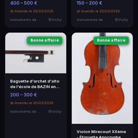
avec Joint de Fond
apocryphe Stradivarius -
400 – 500 €
150 – 200 €
Décollé
Instrument de musique
📅 Invendu le 25/03/2026
📅 Invendu le 25/03/2026
Instruments de Musique
Vichy
Instruments de Musique
Vichy
Bonne affaire
Bonne affaire
Baguette d'archet d'alto
de l'école de BAZIN en
bois d'amourette
200 – 300 €
📅 Invendu le 25/03/2026
Instruments de Musique
Vichy
Violon Mirecourt XXème
- Étiquette Apocryphe