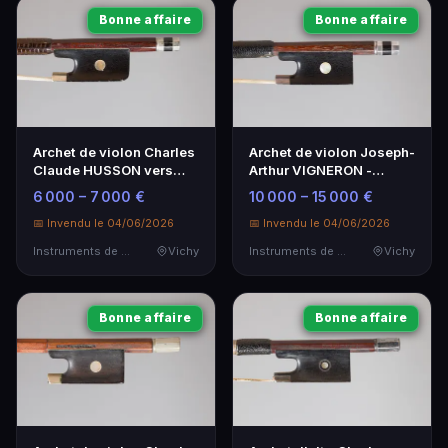
Bonne affaire
Bonne affaire
Archet de violon Charles
Archet de violon Joseph-
Claude HUSSON vers
Arthur VIGNERON -
1890 - Instrument de
Artisanat exceptionnel
6 000 – 7 000 €
10 000 – 15 000 €
musique d'exception
📅 Invendu le 04/06/2026
📅 Invendu le 04/06/2026
Instruments de Musique
Vichy
Instruments de Musique
Vichy
Bonne affaire
Bonne affaire