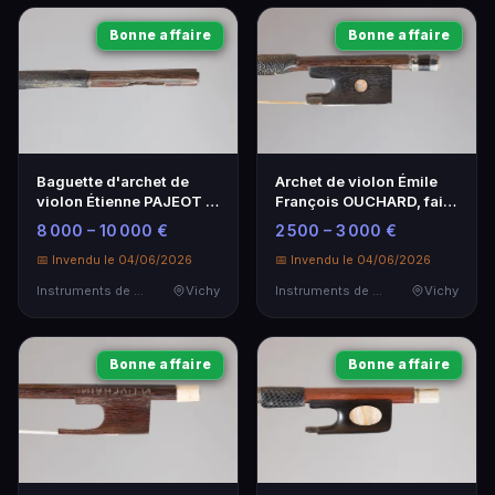
Bonne affaire
Bonne affaire
Baguette d'archet de
Archet de violon Émile
violon Étienne PAJEOT -
François OUCHARD, fait
Artisanat Français
vers 1900, rare
8 000 – 10 000 €
2 500 – 3 000 €
📅 Invendu le 04/06/2026
📅 Invendu le 04/06/2026
Instruments de Musique
Vichy
Instruments de Musique
Vichy
Bonne affaire
Bonne affaire