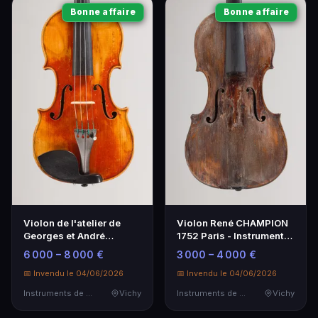
Bonne affaire
Bonne affaire
Violon de l'atelier de
Violon René CHAMPION
Georges et André
1752 Paris - Instrument
CHARDON, Paris, 20ème
de Musique Historique
6 000 – 8 000 €
3 000 – 4 000 €
siècle
📅 Invendu le 04/06/2026
📅 Invendu le 04/06/2026
Instruments de Musique
Vichy
Instruments de Musique
Vichy