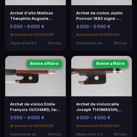
Archet d'alto Mathias
Archet de violon Justin
Théophile Auguste
Poirson 1885 signé -
BARBÉ - Artisanat
Instrument de musique
5 000 – 6 000 €
4 000 – 5 000 €
d'exception
📅 Invendu le 04/06/2026
📅 Invendu le 04/06/2026
Objets d'art & Curiosités
Vichy
Instruments de Musique
Vichy
Bonne affaire
Bonne affaire
Archet de violon Émile
Archet de violoncelle
François OUCHARD, fait
Joseph THOMASSIN,
vers 1900, haut de
1930, rare
3 000 – 4 000 €
4 000 – 4 500 €
gamme
📅 Invendu le 04/06/2026
📅 Invendu le 04/06/2026
Instruments de Musique
Vichy
Objets d'art & Curiosités
Vichy