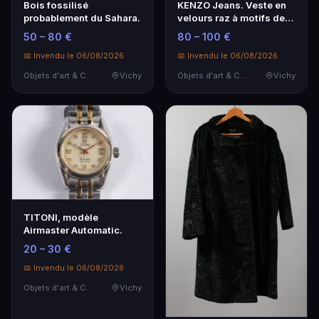
Bois fossilisé
KENZO Jeans. Veste en
probablement du Sahara.
velours raz à motifs de
chevaux.
50 – 80 €
80 – 100 €
📅 Invendu le 06/08/2026
📅 Invendu le 06/08/2026
Objets d'art & Curiosités
Vichy
Objets d'art & Curiosités
Vichy
TITONI, modèle
Airmaster Automatic.
20 – 30 €
📅 Invendu le 06/08/2026
Objets d'art & Curiosités
Vichy