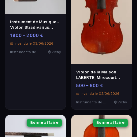
Instrument de Musique -
Violon Stradivarius
Réplique de Haute
1 800 – 2 000 €
Qualité
📅 Invendu le 03/06/2026
Instruments de Musique
Vichy
Violon de la Maison
LABERTE, Mirecourt
1930 - Instrument de
500 – 600 €
Musique
📅 Invendu le 02/06/2026
Instruments de Musique
Vichy
Bonne affaire
Bonne affaire