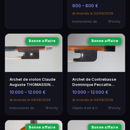
- État Excellent
600 – 800 €
📅 Invendu le 02/06/2026
Instruments de Musique
Vichy
Bonne affaire
Bonne affaire
Archet de violon Claude
Archet de Contrebasse
Auguste THOMASSIN
Dominique Peccatte
1910 - Instrument de
Modèle Dome
10 000 – 12 000 €
10 000 – 12 000 €
musique
📅 Invendu le 04/06/2026
📅 Invendu le 04/06/2026
Instruments de Musique
Vichy
Objets d'art & Curiosités
Vichy
Bonne affaire
Bonne affaire