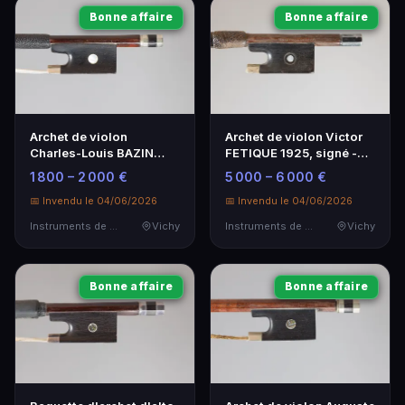
Bonne affaire
Bonne affaire
Archet de violon
Archet de violon Victor
Charles-Louis BAZIN
FETIQUE 1925, signé -
1930 - Instrument de
Instrument de musique
1 800 – 2 000 €
5 000 – 6 000 €
musique
📅 Invendu le 04/06/2026
📅 Invendu le 04/06/2026
Instruments de Musique
Vichy
Instruments de Musique
Vichy
Bonne affaire
Bonne affaire