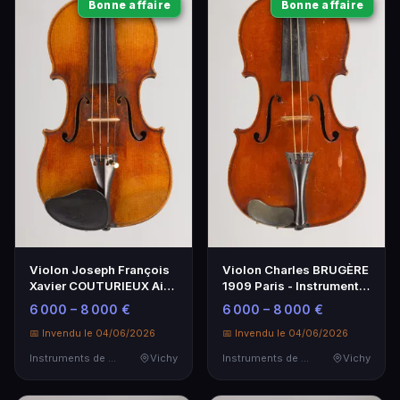
Bonne affaire
Bonne affaire
Violon Joseph François
Violon Charles BRUGÈRE
Xavier COUTURIEUX Ainé
1909 Paris - Instrument
- Artisanat d'exception
de Musique de
6 000 – 8 000 €
6 000 – 8 000 €
Collection
📅 Invendu le 04/06/2026
📅 Invendu le 04/06/2026
Instruments de Musique
Vichy
Instruments de Musique
Vichy