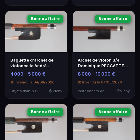
Bonne affaire
Bonne affaire
Baguette d'archet de
Archet de violon 3/4
violoncelle André
Dominique PECCATTE
VIGNERON - Artisanat
1845 - Instrument de
4 000 – 5 000 €
8 000 – 10 000 €
d'exception
Musique
📅 Invendu le 04/06/2026
📅 Invendu le 04/06/2026
Objets d'art & Curiosités
Vichy
Instruments de Musique
Vichy
Bonne affaire
Bonne affaire