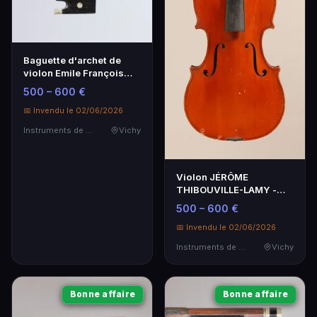
Baguette d'archet de
violon Emile François
OUCHARD - Artisanat
500 – 600 €
d'exception
📅 Invendu le 02/06/2026
Instruments de Musique
Vichy
Violon JÉRÔME
THIBOUVILLE-LAMY -
Artisanat de Mirecourt
500 – 600 €
📅 Invendu le 02/06/2026
Instruments de Musique
Vichy
Bonne affaire
Bonne affaire