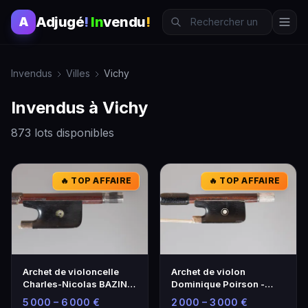
Adjugé
!
In
vendu
!
A
Invendus
Villes
Vichy
Invendus à Vichy
873 lots disponibles
🔥 TOP AFFAIRE
🔥 TOP AFFAIRE
Archet de violoncelle
Archet de violon
Charles-Nicolas BAZIN -
Dominique Poirson -
Époque 19ème siècle
Artisanat Français
5 000 – 6 000 €
2 000 – 3 000 €