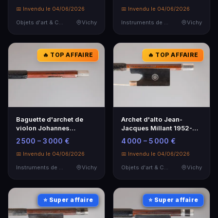
d'Excellence
📅 Invendu le 04/06/2026
📅 Invendu le 04/06/2026
Objets d'art & Curiosités
Vichy
Instruments de Musique
Vichy
🔥 TOP AFFAIRE
🔥 TOP AFFAIRE
Baguette d'archet de
Archet d'alto Jean-
violon Johannes
Jacques Millant 1952-
Siegfried FINKEL -
1954 - Pièce d'exception
2 500 – 3 000 €
4 000 – 5 000 €
Artisanat d'exception
📅 Invendu le 04/06/2026
📅 Invendu le 04/06/2026
Instruments de Musique
Vichy
Objets d'art & Curiosités
Vichy
⭐ Super affaire
⭐ Super affaire