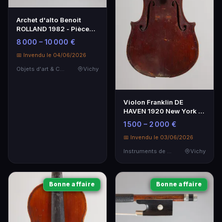
Archet d'alto Benoit
ROLLAND 1982 - Pièce
de collection rare
8 000 – 10 000 €
📅 Invendu le 04/06/2026
Objets d'art & Curiosités
Vichy
Violon Franklin DE
HAVEN 1920 New York –
Instrument de musique
1 500 – 2 000 €
rare
📅 Invendu le 03/06/2026
Instruments de Musique
Vichy
Bonne affaire
Bonne affaire