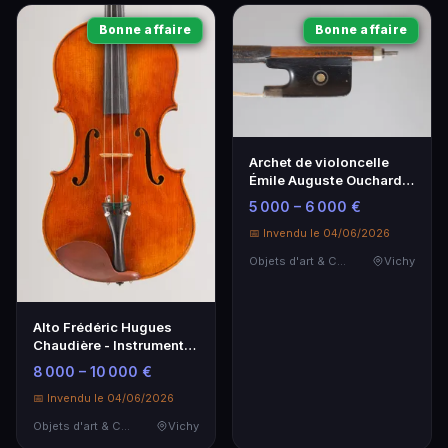
Bonne affaire
Bonne affaire
Archet de violoncelle
Émile Auguste Ouchard -
Artisanat d'exception
5 000 – 6 000 €
📅 Invendu le 04/06/2026
Objets d'art & Curiosités
Vichy
Alto Frédéric Hugues
Chaudière - Instrument
d'exception fait à
8 000 – 10 000 €
Montpellier
📅 Invendu le 04/06/2026
Objets d'art & Curiosités
Vichy