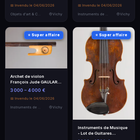
📅 Invendu le 04/06/2026
📅 Invendu le 04/06/2026
Objets d'art & Curiosités
Vichy
Instruments de Musique
Vichy
⭐ Super affaire
⭐ Super affaire
Archet de violon
François Jude GAULARD,
vers 1810, rare
3 000 – 4 000 €
📅 Invendu le 04/06/2026
Instruments de Musique
Vichy
Instruments de Musique
- Lot de Guitares
Électriques Vintage