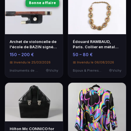
Bonne affaire
Archet de violoncelle de
Édouard RAMBAUD,
l'école de BAZIN signé
Paris. Collier en métal
Paul Mange
doré à décor de pla…
150 – 200 €
50 – 80 €
📅 Invendu le 25/03/2026
📅 Invendu le 06/08/2026
Instruments de Musique
Vichy
Bijoux & Pierres Précieuses
Vichy
Hilton Mc CONNICO for