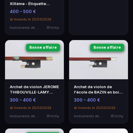
XIXème - Étiquette
Moreau fils, Instrument
400 – 500 €
de Musique
📅 Invendu le 25/03/2026
Instruments de Musique
Vichy
Bonne affaire
Bonne affaire
Archet de violon JEROME
Archet de violon de
THIBOUVILLE-LAMY
l'école de BAZIN en bois
signé 'Sarasate'
de pernambouc
300 – 400 €
300 – 400 €
📅 Invendu le 25/03/2026
📅 Invendu le 25/03/2026
Instruments de Musique
Vichy
Instruments de Musique
Vichy