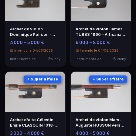
Archet de violon
Archet de violon James
Dominique Poirson -
TUBBS 1860 – Artisanat
Excellence artisanale
d'exception
4 000 – 5 000 €
6 000 – 8 000 €
📅 Invendu le 04/06/2026
📅 Invendu le 04/06/2026
Instruments de Musique
Vichy
Instruments de Musique
Vichy
⭐ Super affaire
⭐ Super affaire
Archet d'alto Célestin
Archet de violon Mars-
Émile CLASQUIN 1918-
Auguste HUSSON vers
1920 en excellent état
1925 - Pièce de
3 000 – 4 000 €
4 000 – 5 000 €
collection