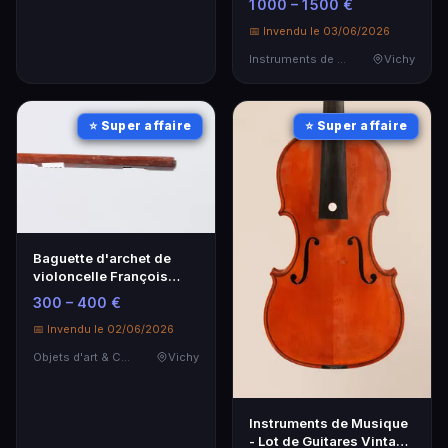
1 000 – 1 500 €
📅 Invendu le 03/06/2026
Instruments de Musique
Vichy
⭐ Super affaire
⭐ Super affaire
Baguette d'archet de
violoncelle François
Xavier BAZIN - Artisanat
300 – 400 €
d'exception
📅 Invendu le 02/06/2026
Objets d'art & Curiosités
Vichy
Instruments de Musique
- Lot de Guitares Vintage