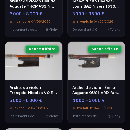
Archet de violon Claude
Archet d'alto Charles-
Auguste THOMASSIN
Louis BAZIN vers 1930
vers 1910 - Instrument de
signé - Pièce
6 000 – 8 000 €
3 000 – 3 500 €
musique
d'exception
📅 Invendu le 04/06/2026
📅 Invendu le 04/06/2026
Instruments de Musique
Vichy
Objets d'art & Curiosités
Vichy
Bonne affaire
Bonne affaire
Archet de violon
Archet de violon Émile-
François-Nicolas VOIRIN
Auguste OUCHARD, fait
- Modèle exceptionnel
vers 1900, qualité
5 000 – 6 000 €
4 000 – 5 000 €
artisanale
📅 Invendu le 04/06/2026
📅 Invendu le 04/06/2026
Instruments de Musique
Vichy
Instruments de Musique
Vichy