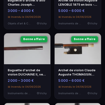
Baguette d'archet d'alto
Archet de violon Auguste
Charles Joseph
LENOBLE 1875 en bois -
Théodore GUINOT -
Instrument de musique
3 000 – 4 000 €
5 000 – 6 000 €
Artisanat d'exception
📅 Invendu le 04/06/2026
📅 Invendu le 04/06/2026
Objets d'art & Curiosités
Vichy
Instruments de Musique
Vichy
Bonne affaire
Bonne affaire
Baguette d'archet de
Archet de violon Claude
violon DUCHAINE II, vers
Auguste THOMASSIN
1790, rare
1910 - Instrument de
2 000 – 3 000 €
5 000 – 6 000 €
musique
📅 Invendu le 04/06/2026
📅 Invendu le 04/06/2026
Instruments de Musique
Vichy
Instruments de Musique
Vichy