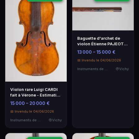
Baguette d'archet de
violon Étienne PAJEOT
1835
13 000 – 15 000 €
📅 Invendu le 04/06/2026
Instruments de Musique
Vichy
Violon rare Luigi CARDI
fait à Vérone - Estimation
15 000 à 20 000 €
15 000 – 20 000 €
📅 Invendu le 04/06/2026
Instruments de Musique
Vichy