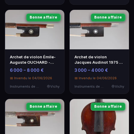
Bonne affaire
Bonne affaire
Archet de violon Émile-
Archet de violon
Auguste OUCHARD -
Jacques Audinot 1975 -
Artisanat d'exception
Oeuvre d'Art Musicale
6 000 – 8 000 €
3 000 – 4 000 €
📅 Invendu le 04/06/2026
📅 Invendu le 04/06/2026
Instruments de Musique
Vichy
Instruments de Musique
Vichy
Bonne affaire
Bonne affaire