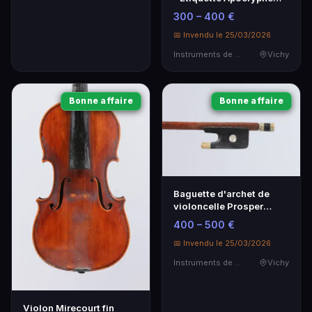
Berthol
300 – 400 €
📅 Invendu le 25/03/2026
Instruments de Musique
Vichy
Bonne affaire
Bonne affaire
Baguette d'archet de
violoncelle Prosper
COLAS signée en bois
400 – 500 €
d'abeille
📅 Invendu le 25/03/2026
Instruments de Musique
Vichy
Violon Mirecourt fin