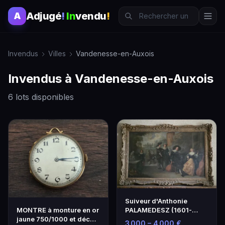
Adjugé
!
In
vendu
!
A
Invendus
Villes
Vandenesse-en-Auxois
Invendus à Vandenesse-en-Auxois
6 lots disponibles
Suiveur d'Anthonie
PALAMEDESZ (1601-
MONTRE à monture en or
1673).
jaune 750/1000 et décor
3 000 – 4 000 €