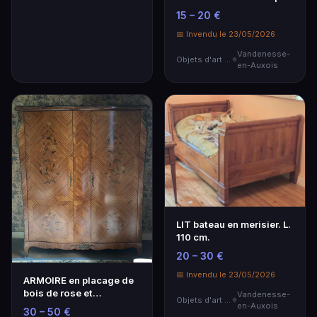
deux portes.
15 – 20 €
📅 Invendu le 23/05/2026
Vandenesse-
Objets d'art & Curiosités
en-Auxois
LIT bateau en merisier. L.
110 cm.
20 – 30 €
📅 Invendu le 23/05/2026
ARMOIRE en placage de
bois de rose et
Vandenesse-
Objets d'art & Curiosités
marqueterie, ouvrant p…
en-Auxois
30 – 50 €