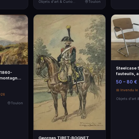
Objets d'art & Curiosités
Toulon
Steelcase S
1860-
fauteuils, 
 montagne
piè…
50 – 80 €
📅 Invendu l
026
Toulon
Georges TIRET-BOGNET