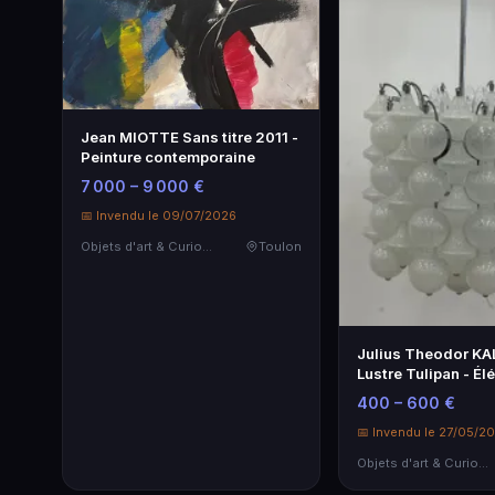
Jean MIOTTE Sans titre 2011 -
Peinture contemporaine
7 000 – 9 000 €
📅 Invendu le 09/07/2026
Objets d'art & Curiosités
Toulon
Julius Theodor K
Lustre Tulipan - É
Vintage
400 – 600 €
📅 Invendu le 27/05/2
Objets d'art & Curiosités