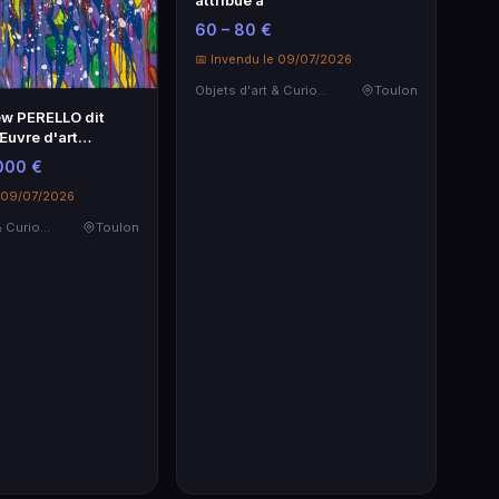
60 – 80 €
📅 Invendu le 09/07/2026
Objets d'art & Curiosités
Toulon
w PERELLO dit
uvre d'art
aine
 000 €
e 09/07/2026
Objets d'art & Curiosités
Toulon