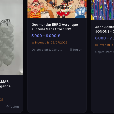
Gudmundur ERRO Acrylique
John Andre
sur toile Sans titre 1932
JONONE - Œ
5 000 – 9 000 €
contempor
6 000 – 7
📅 Invendu le 09/07/2026
📅 Invendu l
Objets d'art & Curiosités
Toulon
ALMAR
légance
026
Toulon