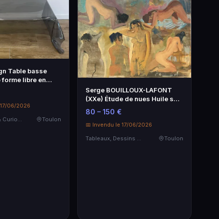
gn Table basse
 forme libre en
Serge BOUILLOUX-LAFONT
(XXe) Étude de nues Huile sur
 17/06/2026
toile S…
80 – 150 €
Objets d'art & Curiosités
Toulon
📅 Invendu le 17/06/2026
Tableaux, Dessins & Estampes
Toulon