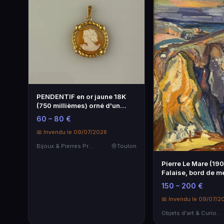
PENDENTIF en or jaune 18K
(750 millièmes) orné d'un
camée en…
60 – 80 €
📅 Invendu le 09/07/2026
Bijoux & Pierres Précieuses
Toulon
Pierre Le Mare (19
Falaise, bord de me
to…
150 – 200 €
📅 Invendu le 09/07/2
Objets d'art & Curiosités