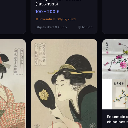
(1855-1935)
100 – 200 €
📅 Invendu le 09/07/2026
Objets d'art & Curiosités
Toulon
Ensemble d
chinoises s
représenta