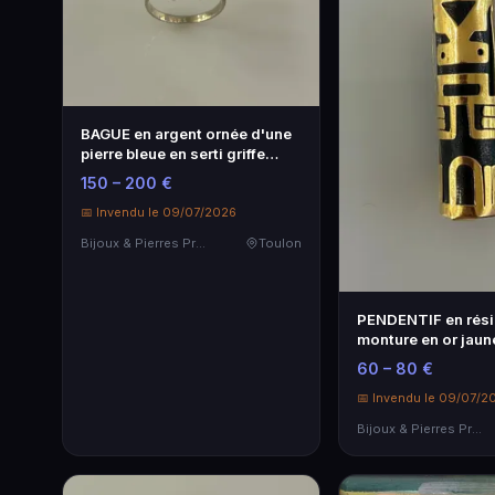
BAGUE en argent ornée d'une
pierre bleue en serti griffe
Poi…
150 – 200 €
📅 Invendu le 09/07/2026
Bijoux & Pierres Précieuses
Toulon
PENDENTIF en rési
monture en or jaun
milli…
60 – 80 €
📅 Invendu le 09/07/2
Bijoux & Pierres Précieuses