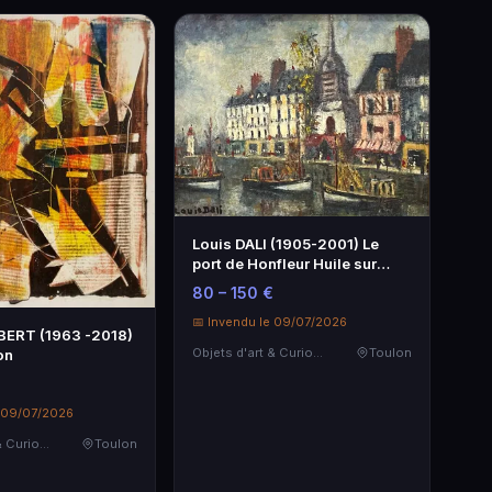
Louis DALI (1905-2001) Le
port de Honfleur Huile sur
toile S…
80 – 150 €
📅 Invendu le 09/07/2026
BERT (1963 -2018)
Objets d'art & Curiosités
Toulon
on
e 09/07/2026
Objets d'art & Curiosités
Toulon