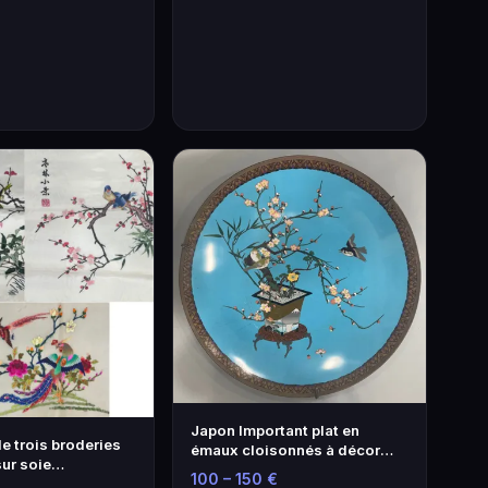
Japon Important plat en
e trois broderies
émaux cloisonnés à décor
ur soie
d'oiseaux b…
100 – 150 €
nt …