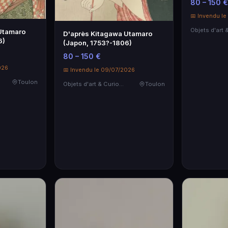
80 – 150 €
📅 Invendu l
Utamaro
D'après Kitagawa Utamaro
6)
(Japon, 1753?-1806)
80 – 150 €
026
📅 Invendu le 09/07/2026
Toulon
Objets d'art & Curiosités
Toulon