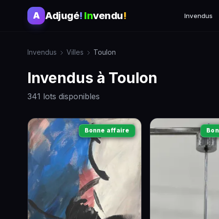
Adjugé
!
In
vendu
!
A
Invendus
Invendus
Villes
Toulon
Invendus à Toulon
341 lots disponibles
Bonne affaire
Bon