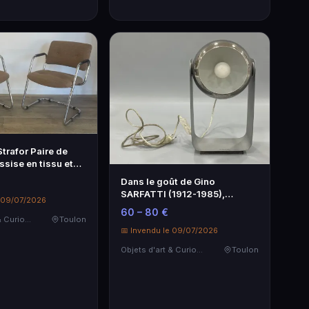
trafor Paire de
assise en tissu et
Dans le goût de Gino
SARFATTI (1912-1985),
e 09/07/2026
(Editeur Massive,…
60 – 80 €
Objets d'art & Curiosités
Toulon
📅 Invendu le 09/07/2026
Objets d'art & Curiosités
Toulon