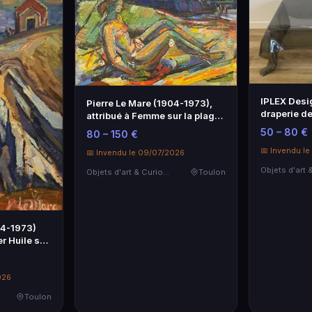
IPLEX Desi
Pierre Le Mare (1904-1973),
draperie de
attribué à Femme sur la plage
plexigla…
Go…
50 – 80 €
80 – 150 €
📅 Invendu le
📅 Invendu le 09/07/2026
Objets d'art & Curiosités
Toulon
04-1973)
r Huile sur
026
Toulon