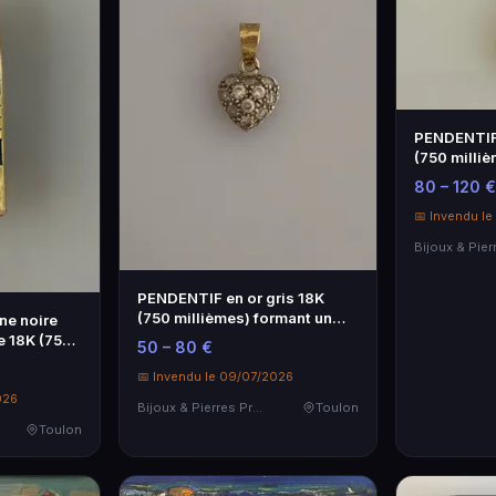
PENDENTIF 
(750 milliè
feuille…
80 – 120 €
📅 Invendu l
PENDENTIF en or gris 18K
(750 millièmes) formant un
ne noire
coeur pa…
e 18K (750
50 – 80 €
📅 Invendu le 09/07/2026
026
Bijoux & Pierres Précieuses
Toulon
Toulon