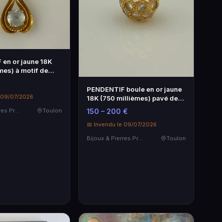
en or jaune 18K
mes) à motif de
PENDENTIF boule en or jaune
e 09/07/2026
18K (750 millièmes) pavé de
pier…
150 – 200 €
Bijoux & Pierres Précieuses
Toulon
📅 Invendu le 09/07/2026
Bijoux & Pierres Précieuses
Toulon