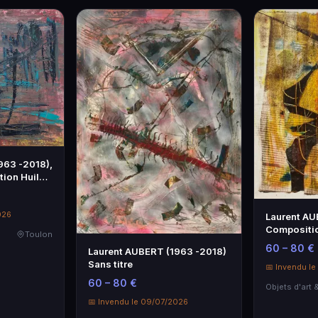
963 -2018),
tion Huile
026
Laurent AU
Compositi
Toulon
60 – 80 €
Laurent AUBERT (1963 -2018)
Sans titre
📅 Invendu l
60 – 80 €
📅 Invendu le 09/07/2026