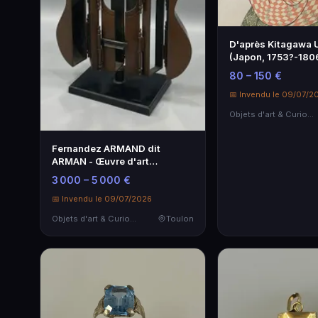
D'après Kitagawa 
(Japon, 1753?-180
80 – 150 €
📅 Invendu le 09/07/2
Objets d'art & Curiosités
Fernandez ARMAND dit
ARMAN - Œuvre d'art
espagnole
3 000 – 5 000 €
📅 Invendu le 09/07/2026
Objets d'art & Curiosités
Toulon