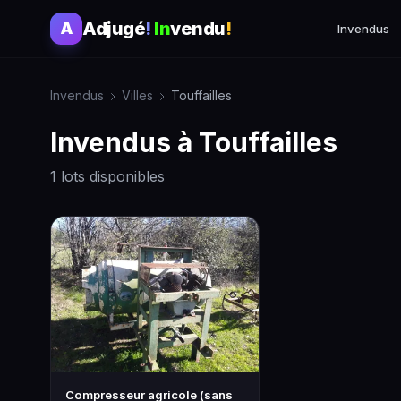
Adjugé
!
In
vendu
!
A
Invendus
Invendus
Villes
Touffailles
Invendus à Touffailles
1 lots disponibles
Compresseur agricole (sans