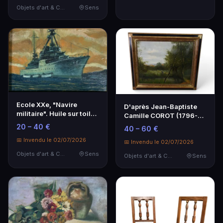
Objets d'art & Curiosités
Sens
Ecole XXe, "Navire
D'après Jean-Baptiste
militaire". Huile sur toile,
Camille COROT (1796-
16 x 24 cm.
1875), "Paysage an…
20 – 40 €
40 – 60 €
📅 Invendu le 02/07/2026
📅 Invendu le 02/07/2026
Objets d'art & Curiosités
Sens
Objets d'art & Curiosités
Sens