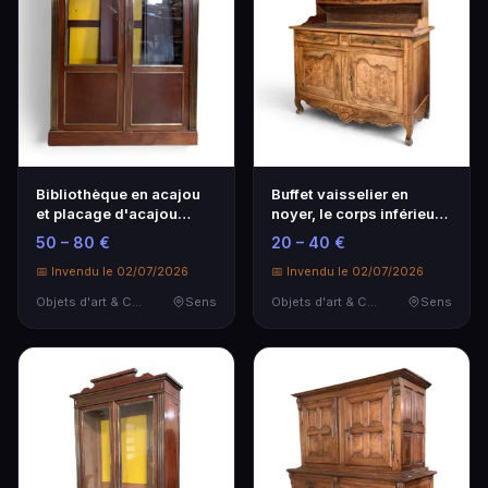
Bibliothèque en acajou
Buffet vaisselier en
et placage d'acajou
noyer, le corps inférieur
ouvrant par deux …
ouvrant par d…
50 – 80 €
20 – 40 €
📅 Invendu le 02/07/2026
📅 Invendu le 02/07/2026
Objets d'art & Curiosités
Sens
Objets d'art & Curiosités
Sens