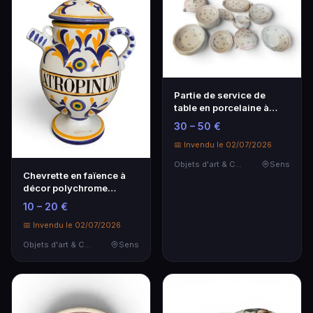
Partie de service de
table en porcelaine à
décor de fleurett…
30 – 50 €
📅 Invendu le 02/07/2026
Objets d'art & Curiosités
Sens
Chevrette en faïence à
décor polychrome
marquée "Atropinum".
10 – 20 €
📅 Invendu le 02/07/2026
Objets d'art & Curiosités
Sens