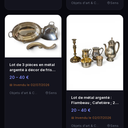
Objets d'art & Curiosités
Sens
Lot de 3 pièces en métal
argenté à décor de frise
de perles.…
20 – 40 €
📅 Invendu le 02/07/2026
Objets d'art & Curiosités
Sens
Lot de métal argenté :
Flambeau ; Cafetière ; 2
Pots à crème…
20 – 40 €
📅 Invendu le 02/07/2026
Objets d'art & Curiosités
Sens