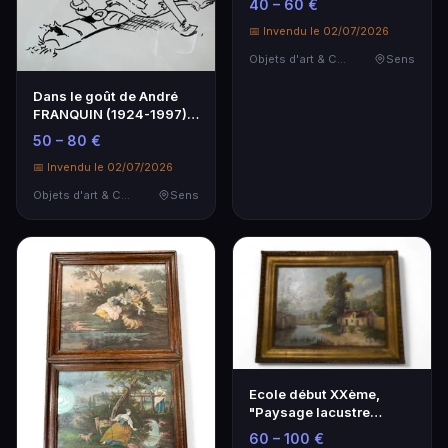
40 – 60 €
📅 Invendu le 02/07/2026
Objets d'art & Curiosités
Sens
Dans le goût de André
FRANQUIN (1924-1997),
"Gaston".
50 – 80 €
📅 Invendu le 02/07/2026
Objets d'art & Curiosités
Sens
Ecole début XXème,
"Paysage lacustre
animé" Huile sur toile.
60 – 100 €