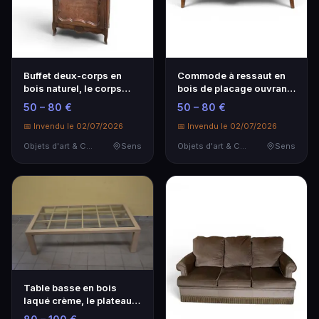
Buffet deux-corps en
Commode à ressaut en
bois naturel, le corps
bois de placage ouvrant
supérieur ouvran…
par trois tiroi…
50 – 80 €
50 – 80 €
📅 Invendu le 02/07/2026
📅 Invendu le 02/07/2026
Objets d'art & Curiosités
Sens
Objets d'art & Curiosités
Sens
Table basse en bois
laqué crème, le plateau
en verre portant…