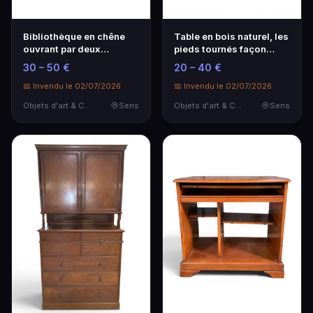
Bibliothèque en chêne
Table en bois naturel, les
ouvrant par deux
pieds tournés façon
vantaux vitrés séparé…
bambou.
30 – 50 €
20 – 40 €
📅 Invendu le 02/07/2026
📅 Invendu le 02/07/2026
Objets d'art & Curiosités
Sens
Objets d'art & Curiosités
Sens