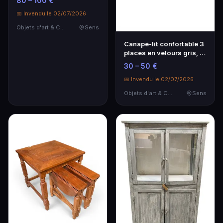
80 – 100 €
📅 Invendu le 02/07/2026
Objets d'art & Curiosités
Sens
Canapé-lit confortable 3
places en velours gris, la
partie i…
30 – 50 €
📅 Invendu le 02/07/2026
Objets d'art & Curiosités
Sens