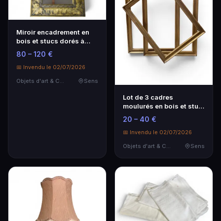
Miroir encadrement en
bois et stucs dorés à
décor de palmett…
80 – 120 €
📅 Invendu le 02/07/2026
Objets d'art & Curiosités
Sens
Lot de 3 cadres
moulurés en bois et stuc
dorés
20 – 40 €
📅 Invendu le 02/07/2026
Objets d'art & Curiosités
Sens