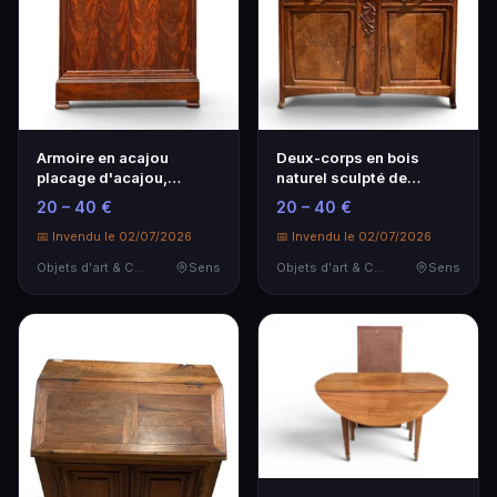
Armoire en acajou
Deux-corps en bois
placage d'acajou,
naturel sculpté de
ouvrant par un tiroir et…
rameaux de chataigner …
20 – 40 €
20 – 40 €
📅 Invendu le 02/07/2026
📅 Invendu le 02/07/2026
Objets d'art & Curiosités
Sens
Objets d'art & Curiosités
Sens