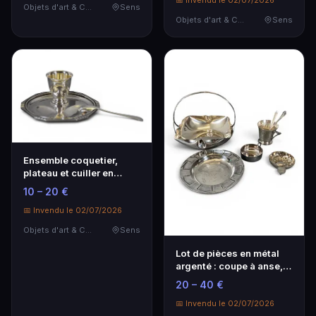
📅 Invendu le 02/07/2026
Objets d'art & Curiosités
Sens
Objets d'art & Curiosités
Sens
Ensemble coquetier,
plateau et cuiller en
métal argenté.
10 – 20 €
📅 Invendu le 02/07/2026
Objets d'art & Curiosités
Sens
Lot de pièces en métal
argenté : coupe à anse,
verseuse, tas…
20 – 40 €
📅 Invendu le 02/07/2026