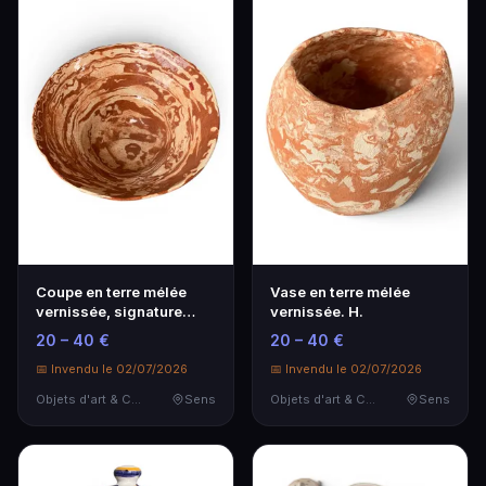
Coupe en terre mélée
Vase en terre mélée
vernissée, signature
vernissée. H.
sous la base.
20 – 40 €
20 – 40 €
📅 Invendu le 02/07/2026
📅 Invendu le 02/07/2026
Objets d'art & Curiosités
Sens
Objets d'art & Curiosités
Sens