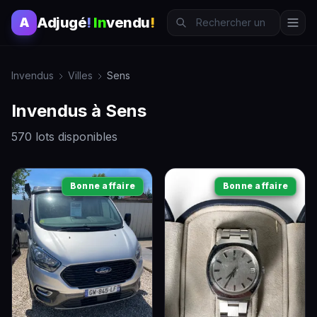
Adjugé
!
In
vendu
!
A
Invendus
Villes
Sens
Invendus à Sens
570 lots disponibles
Bonne affaire
Bonne affaire