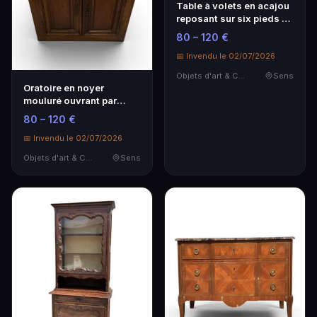
Table à volets en acajou
reposant sur six pieds en
gaine ter…
80 – 120 €
📅 Invendu le 02/07/2026
Objets d'art & Curiosités
Sens
Oratoire en noyer
mouluré ouvrant par
deux vantaux et un cas…
80 – 120 €
📅 Invendu le 02/07/2026
Objets d'art & Curiosités
Sens