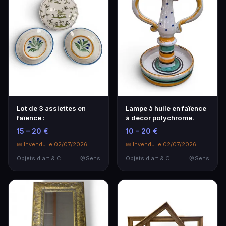
Lot de 3 assiettes en
Lampe à huile en faïence
faïence :
à décor polychrome.
15 – 20 €
10 – 20 €
📅 Invendu le 02/07/2026
📅 Invendu le 02/07/2026
Objets d'art & Curiosités
Sens
Objets d'art & Curiosités
Sens