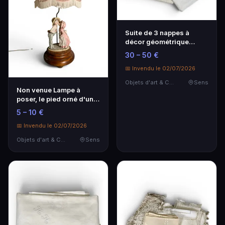
Suite de 3 nappes à
décor géométrique
damassé, chiffré MJ (t…
30 – 50 €
📅 Invendu le 02/07/2026
Objets d'art & Curiosités
Sens
Non venue Lampe à
poser, le pied orné d'un
groupe de deux en…
5 – 10 €
📅 Invendu le 02/07/2026
Objets d'art & Curiosités
Sens