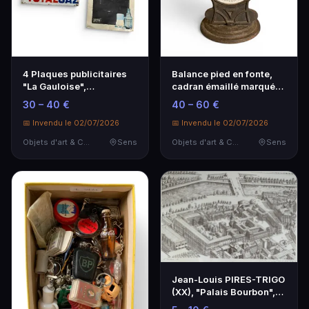
4 Plaques publicitaires
Balance pied en fonte,
"La Gauloise",
cadran émaillé marqué
"Primagaz", ,"Totalga…
MG.
30 – 40 €
40 – 60 €
📅 Invendu le 02/07/2026
📅 Invendu le 02/07/2026
Objets d'art & Curiosités
Sens
Objets d'art & Curiosités
Sens
Jean-Louis PIRES-TRIGO
(XX), "Palais Bourbon",
1983.