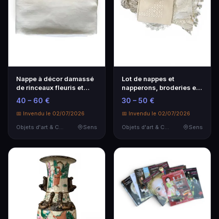
Nappe à décor damassé
Lot de nappes et
de rinceaux fleuris et
napperons, broderies et
couronnes de la…
dentelles
40 – 60 €
30 – 50 €
📅 Invendu le 02/07/2026
📅 Invendu le 02/07/2026
Objets d'art & Curiosités
Sens
Objets d'art & Curiosités
Sens