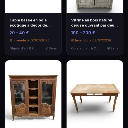
Table basse en bois
Vitrine en bois naturel
exotique à décor de
cérusé ouvrant par deux
filets de laiton déc…
vantaux en p…
20 – 40 €
100 – 200 €
📅 Invendu le 02/07/2026
📅 Invendu le 02/07/2026
Objets d'art & Curiosités
Sens
Objets d'art & Curiosités
Sens