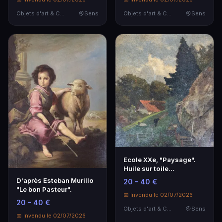
Objets d'art & Curiosités
Sens
Objets d'art & Curiosités
Sens
Ecole XXe, "Paysage".
Huile sur toile
contrecollée sur panne…
D'après Esteban Murillo
20 – 40 €
"Le bon Pasteur".
📅 Invendu le 02/07/2026
20 – 40 €
Objets d'art & Curiosités
Sens
📅 Invendu le 02/07/2026