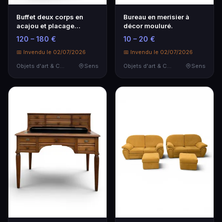
Buffet deux corps en
Bureau en merisier à
acajou et placage
décor mouluré.
d'acajou ouvrant par …
120 – 180 €
10 – 20 €
📅 Invendu le 02/07/2026
📅 Invendu le 02/07/2026
Objets d'art & Curiosités
Sens
Objets d'art & Curiosités
Sens