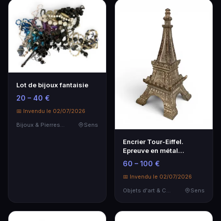
Lot de bijoux fantaisie
20 – 40 €
📅 Invendu le 02/07/2026
Bijoux & Pierres Précieuses
Sens
Encrier Tour-Eiffel.
Epreuve en métal
marquée 1889.
60 – 100 €
📅 Invendu le 02/07/2026
Objets d'art & Curiosités
Sens