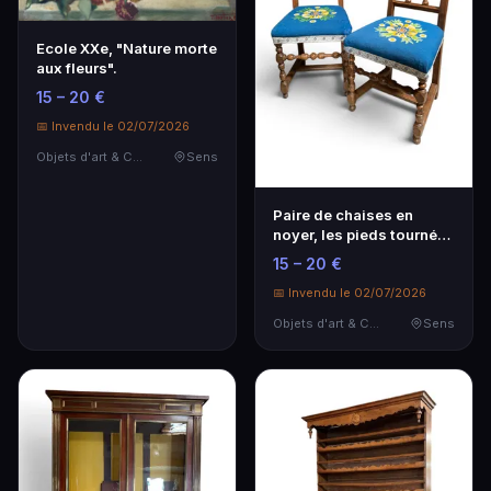
Ecole XXe, "Nature morte
aux fleurs".
15 – 20 €
📅 Invendu le 02/07/2026
Objets d'art & Curiosités
Sens
Paire de chaises en
noyer, les pieds tournés
réunis par une …
15 – 20 €
📅 Invendu le 02/07/2026
Objets d'art & Curiosités
Sens