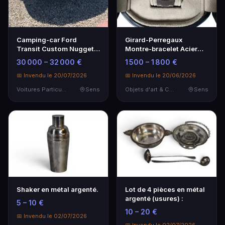
Camping-car Ford
Girard-Perregaux
Transit Custom Nugget
Montre-bracelet Acier
Plus Westfalia 320 L1
Tonneau - Élégance et
30 000 – 32 000 €
1 500 – 1 800 €
Précision
📅 Invendu le 20/07/2026
📅 Invendu le 20/06/2026
Voitures Particulières
Sens
Objets d'art & Curiosités
Sens
Shaker en métal argenté.
Lot de 4 pièces en métal
argenté (usures) :
5 – 10 €
10 – 20 €
📅 Invendu le 02/07/2026