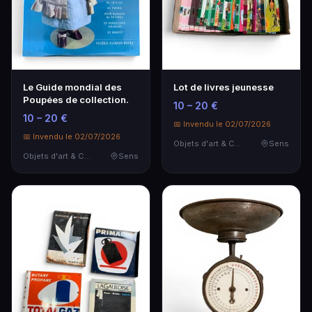
Le Guide mondial des
Lot de livres jeunesse
Poupées de collection.
10 – 20 €
10 – 20 €
📅 Invendu le 02/07/2026
📅 Invendu le 02/07/2026
Objets d'art & Curiosités
Sens
Objets d'art & Curiosités
Sens