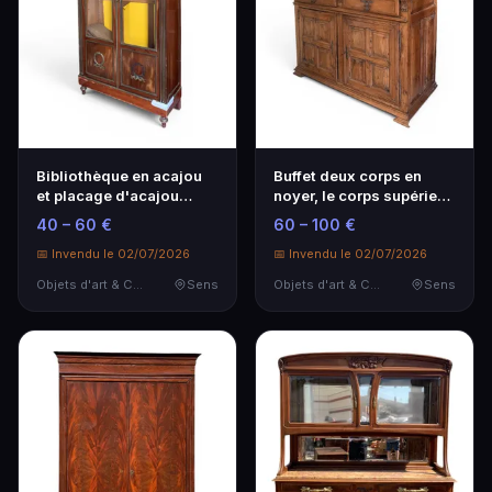
Bibliothèque en acajou
Buffet deux corps en
et placage d'acajou
noyer, le corps supérieur
ouvrant par deuix…
ouvrant par d…
40 – 60 €
60 – 100 €
📅 Invendu le 02/07/2026
📅 Invendu le 02/07/2026
Objets d'art & Curiosités
Sens
Objets d'art & Curiosités
Sens