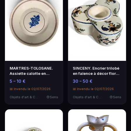
MARTRES-TOLOSANE.
SINCENY. Encrier trilobé
Assiette calotte en
en faïence à décor floral
faïence à décor floral…
de grand …
5 – 10 €
30 – 50 €
📅 Invendu le 02/07/2026
📅 Invendu le 02/07/2026
Objets d'art & Curiosités
Sens
Objets d'art & Curiosités
Sens