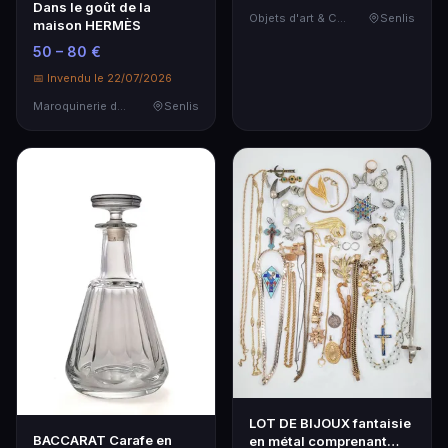
Dans le goût de la
Objets d'art & Curiosités
Senlis
maison HERMÈS
50 – 80 €
📅 Invendu le 22/07/2026
Maroquinerie de Luxe
Senlis
LOT DE BIJOUX fantaisie
BACCARAT Carafe en
en métal comprenant