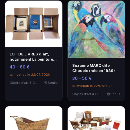
LOT DE LIVRES d'art,
notamment La peinture
de la Renaissance…
Suzanne MARQ dite
40 – 60 €
Choupie (née en 1939)
📅 Invendu le 22/07/2026
30 – 50 €
Objets d'art & Curiosités
Senlis
📅 Invendu le 22/07/2026
Objets d'art & Curiosités
Senlis