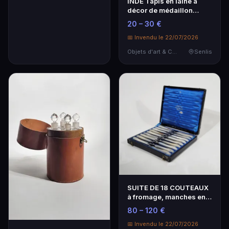
INDE Tapis en laine à
décor de médaillon
central fleuri bleu…
20 – 30 €
📅 Invendu le 22/07/2026
Objets d'art & Curiosités
Senlis
SUITE DE 18 COUTEAUX
à fromage, manches en
nacre et lames en…
80 – 120 €
📅 Invendu le 22/07/2026