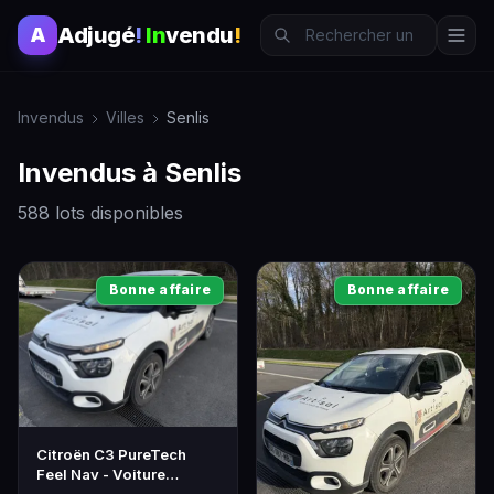
Adjugé
!
In
vendu
!
A
Invendus
Villes
Senlis
Invendus à Senlis
588 lots disponibles
Bonne affaire
Bonne affaire
Citroën C3 PureTech
Feel Nav - Voiture
d'occasion faible