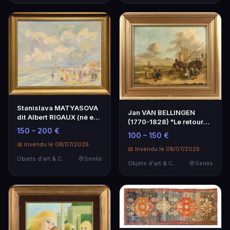
Stanislava MATYASOVA
Jan VAN BELLINGEN
dit Albert RIGAUX (né en
(1770-1828) "Le retour
1954)
150 – 200 €
de pêche"
100 – 150 €
📅 Invendu le 08/07/2026
📅 Invendu le 08/07/2026
Objets d'art & Curiosités
Senlis
Objets d'art & Curiosités
Senlis