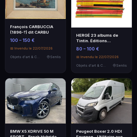
François CARBUCCIA
(1896-?) dit CARBU
HERGÉ 23 albums de
100 – 150 €
Tintin. Éditions
CASTERMAN
📅 Invendu le 22/07/2026
80 – 100 €
Objets d'art & Curiosités
Senlis
📅 Invendu le 22/07/2026
Objets d'art & Curiosités
Senlis
BMW X5 XDRIVE 50 M
Peugeot Boxer 2.0 HDI
SPORT - Break Hybride
Fourgon - Utilitaire avec