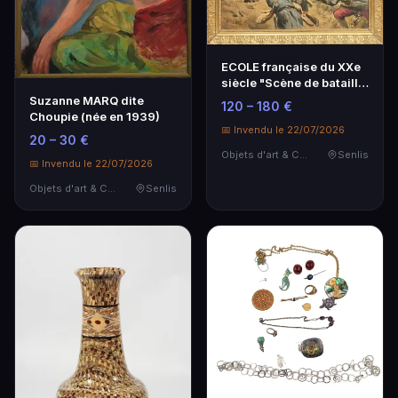
ECOLE française du XXe
siècle "Scène de bataille
de la guerr…
Suzanne MARQ dite
120 – 180 €
Choupie (née en 1939)
📅 Invendu le 22/07/2026
20 – 30 €
Objets d'art & Curiosités
Senlis
📅 Invendu le 22/07/2026
Objets d'art & Curiosités
Senlis