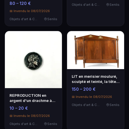
80 – 120 €
Objets d'art & Curiosités
Senlis
📅 Invendu le 08/07/2026
Objets d'art & Curiosités
Senlis
LIT en merisier mouluré,
sculpté et teinté, la tête
et le pi…
150 – 200 €
REPRODUCTION en
📅 Invendu le 08/07/2026
argent d'un drachme à
Objets d'art & Curiosités
Senlis
l'effigie d'Athéna cas…
10 – 20 €
📅 Invendu le 08/07/2026
Objets d'art & Curiosités
Senlis