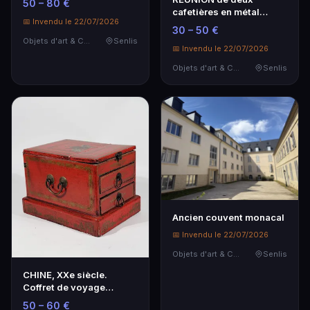
50 – 80 €
cafetières en métal
📅 Invendu le 22/07/2026
argenté.
30 – 50 €
Objets d'art & Curiosités
Senlis
📅 Invendu le 22/07/2026
Objets d'art & Curiosités
Senlis
Ancien couvent monacal
📅 Invendu le 22/07/2026
Objets d'art & Curiosités
Senlis
CHINE, XXe siècle.
Coffret de voyage
formant coiffeuse, en b…
50 – 60 €