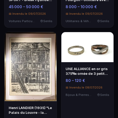
État à Vérifier
Problèmes Mécaniques
45 000 – 50 000 €
8 000 – 10 000 €
📅 Invendu le 09/07/2026
📅 Invendu le 09/07/2026
Voitures Particulières
Senlis
Utilitaires & Véhicules de Société
Senlis
UNE ALLIANCE en or gris
375‰ ornée de 3 petites
pierres blan…
80 – 120 €
📅 Invendu le 08/07/2026
Bijoux & Pierres Précieuses
Senlis
Henri LANDIER (1935) "Le
Palais du Louvre - la
Cour Visconti…