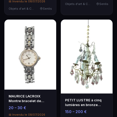
📅 Invendu le 08/07/2026
Objets d'art & Curiosités
Senlis
Objets d'art & Curiosités
Senlis
MAURICE LACROIX
PETIT LUSTRE à cinq
Montre bracelet de
lumières en bronze
dame, le cadran à fond
20 – 30 €
agrémenté de
en…
150 – 200 €
pendeloq…
📅 Invendu le 08/07/2026