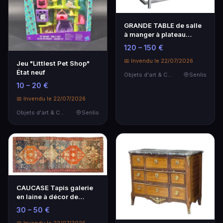
GRANDE TABLE de salle
à manger à plateau
rectangulaire en ve…
120 – 150 €
📅 Invendu le 22/07/2026
Jeu "Littlest Pet Shop"
État neuf
Objets d'art & Curiosités
Senlis
10 – 20 €
📅 Invendu le 22/07/2026
Objets d'art & Curiosités
Senlis
CAUCASE Tapis galerie
en laine à décor de
motifs géométrique…
30 – 50 €