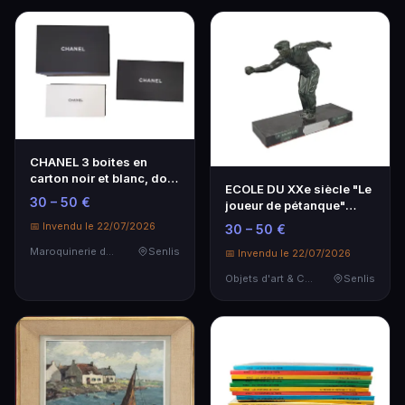
CHANEL 3 boites en
carton noir et blanc, dont
ECOLE DU XXe siècle "Le
une ouvrant pa…
30 – 50 €
joueur de pétanque"
Régule sur plaqu…
📅 Invendu le 22/07/2026
30 – 50 €
Maroquinerie de Luxe
Senlis
📅 Invendu le 22/07/2026
Objets d'art & Curiosités
Senlis