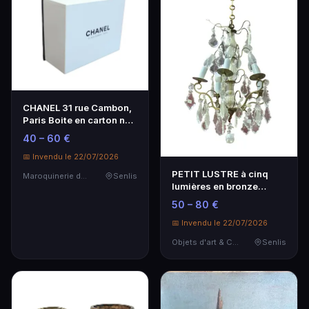
CHANEL 31 rue Cambon,
Paris Boite en carton noir
et blanc ou…
40 – 60 €
📅 Invendu le 22/07/2026
PETIT LUSTRE à cinq
Maroquinerie de Luxe
Senlis
lumières en bronze
agrémenté de
50 – 80 €
pendeloq…
📅 Invendu le 22/07/2026
Objets d'art & Curiosités
Senlis