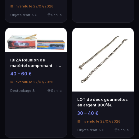
📅 Invendu le 22/07/2026
Objets d'art & Curiosités
Senlis
IBIZA Réunion de
matériel comprenant : -
Twin USB, SD Media …
40 – 60 €
📅 Invendu le 22/07/2026
Destockage & Invendus
Senlis
LOT de deux gourmettes
en argent 800‰.
30 – 40 €
📅 Invendu le 22/07/2026
Objets d'art & Curiosités
Senlis