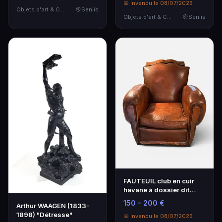
📅 Invendu le 08/07/2026
Objets d'art & Curiosités
Senlis
Objets d'art & Curiosités
Senlis
FAUTEUIL club en cuir
havane à dossier dit
moustache.
150 – 200 €
Arthur WAAGEN (1833-
1898) "Détresse"
📅 Invendu le 08/07/2026