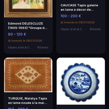
CAUCASE Tapis galerie
en laine à décor de
motifs géométrique…
100 – 200 €
📅 Invendu le 08/07/2026
Edmond DELESCLUZE
(1905-1993) "Groupe de
Objets d'art & Curiosités
Senlis
quatre jeunes femme…
80 – 120 €
📅 Invendu le 08/07/2026
Objets d'art & Curiosités
Senlis
TURQUIE, Malatya Tapis
en laine nouée à la main
orné de larg…