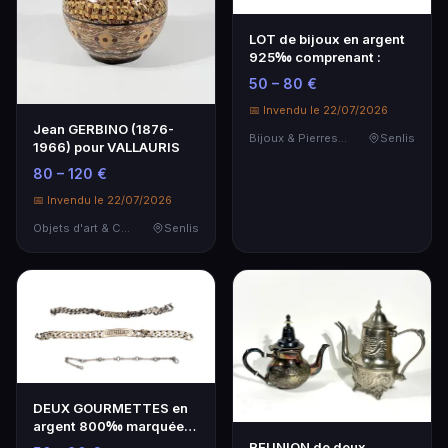
LOT de bijoux en argent
925‰ comprenant :
50 – 80 €
📅 Invendu le 22/07/2026
Jean GERBINO (1876-
Bijoux & Pierres Précieuses
Senlis
1966) pour VALLAURIS
80 – 120 €
📅 Invendu le 22/07/2026
Objets d'art & Curiosités
Senlis
DEUX GOURMETTES en
argent 800‰ marquées
Michel et Marylène e…
REUNION de deux