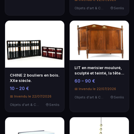
Objets d'art & Curiosités
Senlis
LIT en merisier mouluré,
sculpté et teinté, la tête
CHINE 2 bouliers en bois.
et le pi…
XXe siècle.
60 – 90 €
10 – 20 €
📅 Invendu le 22/07/2026
📅 Invendu le 22/07/2026
Objets d'art & Curiosités
Senlis
Objets d'art & Curiosités
Senlis