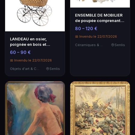
ENSEMBLE DE MOBILIER
de poupée comprenant
armoire, lit et co…
80 – 120 €
📅 Invendu le 22/07/2026
LANDEAU en osier,
poignée en bois et
Céramiques & Porcelaine
Senlis
armature en métal.
60 – 90 €
📅 Invendu le 22/07/2026
Objets d'art & Curiosités
Senlis