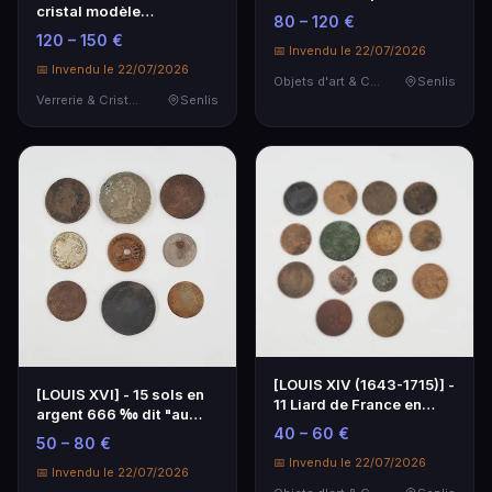
cristal modèle
broches, tours d…
80 – 120 €
Talleyrand.
120 – 150 €
📅 Invendu le 22/07/2026
📅 Invendu le 22/07/2026
Objets d'art & Curiosités
Senlis
Verrerie & Cristallerie
Senlis
[LOUIS XIV (1643-1715)] -
[LOUIS XVI] - 15 sols en
11 Liard de France en
argent 666 ‰ dit "au
cuivre dont …
40 – 60 €
génie" datée 1…
50 – 80 €
📅 Invendu le 22/07/2026
📅 Invendu le 22/07/2026