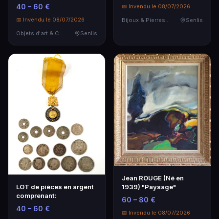
tonneau à…
40 – 60 €
📅 Invendu le 08/07/2026
📅 Invendu le 08/07/2026
Bijoux & Pierres Précieuses
Senlis
Objets d'art & Curiosités
Senlis
Jean ROUGE (Né en
1939) "Paysage"
LOT de pièces en argent
comprenant:
60 – 80 €
40 – 60 €
📅 Invendu le 08/07/2026