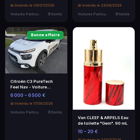
📅 Invendu le 09/07/2026
📅 Invendu le 23/06/2026
Voitures Particulières
Senlis
Voitures Particulières
Senlis
Bonne affaire
Citroën C3 PureTech
Feel Nav - Voiture
Particulière d'Occasion
6 000 – 6 500 €
📅 Invendu le 17/06/2026
Voitures Particulières
Senlis
Van CLEEF & ARPELS Eau
de toilette "Gem". 90 mL
10 – 20 €
📅 Invendu le 22/07/2026