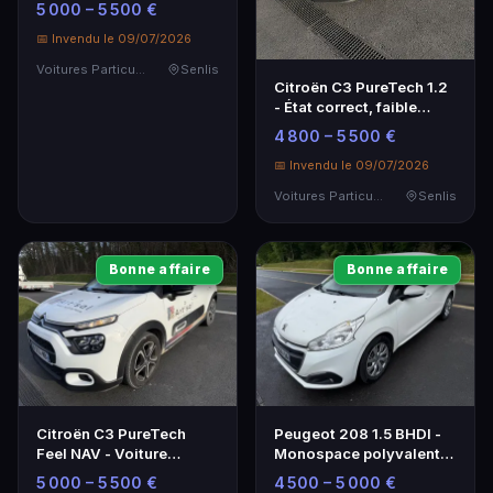
5 000 – 5 500 €
kilométrage
📅 Invendu le 09/07/2026
Voitures Particulières
Senlis
Citroën C3 PureTech 1.2
- État correct, faible
kilométrage
4 800 – 5 500 €
📅 Invendu le 09/07/2026
Voitures Particulières
Senlis
Bonne affaire
Bonne affaire
Citroën C3 PureTech
Peugeot 208 1.5 BHDI -
Feel NAV - Voiture
Monospace polyvalent
d'occasion 2023, faible
et économique
5 000 – 5 500 €
4 500 – 5 000 €
kilométrage