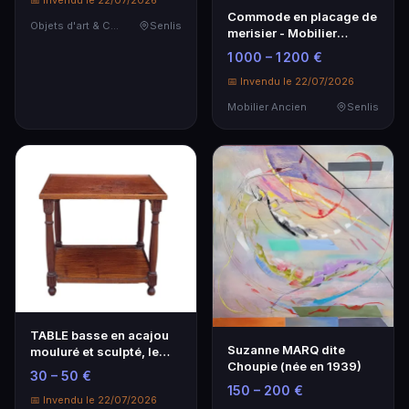
📅 Invendu le 22/07/2026
Commode en placage de
Objets d'art & Curiosités
Senlis
merisier - Mobilier
ancien élégant
1 000 – 1 200 €
📅 Invendu le 22/07/2026
Mobilier Ancien
Senlis
TABLE basse en acajou
Suzanne MARQ dite
mouluré et sculpté, le
Choupie (née en 1939)
plateau supérie…
30 – 50 €
150 – 200 €
📅 Invendu le 22/07/2026