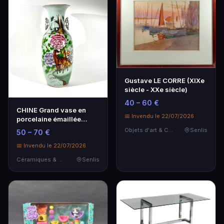
Gustave LE CORRE (XIXe
siècle - XXe siècle)
40 – 60 €
CHINE Grand vase en
📅 Invendu le 22/07/2026
porcelaine émaillée
polychrome et or à d…
Objets d'art & Curiosités
Senlis
50 – 70 €
📅 Invendu le 22/07/2026
Céramiques & Porcelaine
Senlis