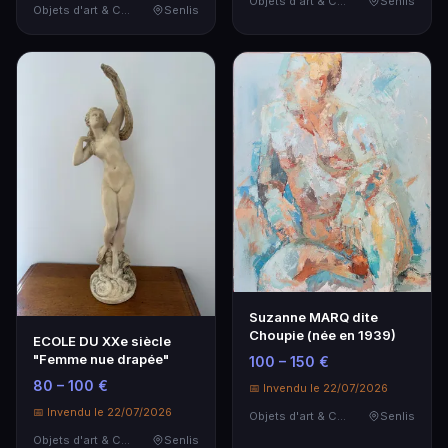
Objets d'art & Curiosités
Senlis
Objets d'art & Curiosités
Senlis
Suzanne MARQ dite
Choupie (née en 1939)
ECOLE DU XXe siècle
"Femme nue drapée"
100 – 150 €
80 – 100 €
📅 Invendu le 22/07/2026
📅 Invendu le 22/07/2026
Objets d'art & Curiosités
Senlis
Objets d'art & Curiosités
Senlis