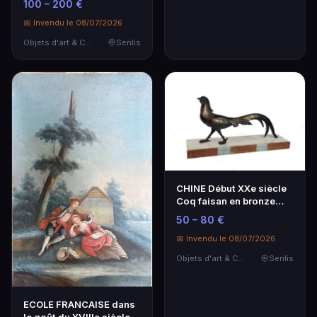
100 – 200 €
📅 Invendu le 08/07/2026
Objets d'art & Curiosités
Senlis
CHINE Début XXe siècle
Coq faisan en bronze
doré et patiné b…
50 – 80 €
📅 Invendu le 08/07/2026
Objets d'art & Curiosités
Senlis
ECOLE FRANCAISE dans