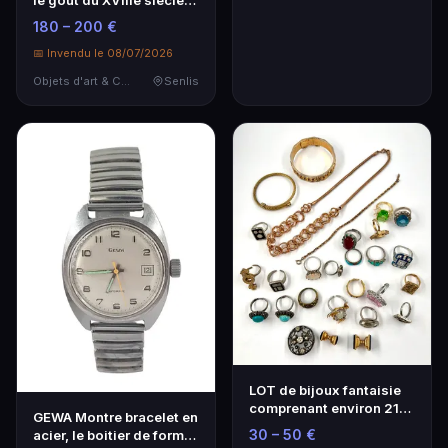
le goût du XVIIIe siècle
"Scène galante…
180 – 200 €
📅 Invendu le 08/07/2026
Objets d'art & Curiosités
Senlis
LOT de bijoux fantaisie
comprenant environ 21
GEWA Montre bracelet en
bagues, 1 pend…
30 – 50 €
acier, le boitier de forme