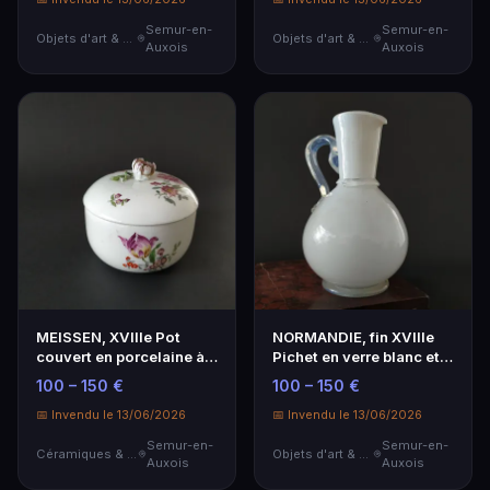
Semur-en-
Semur-en-
Objets d'art & Curiosités
Objets d'art & Curiosités
Auxois
Auxois
MEISSEN, XVIIIe Pot
NORMANDIE, fin XVIIIe
couvert en porcelaine à
Pichet en verre blanc et
décor de jetées …
translucide A…
100 – 150 €
100 – 150 €
📅 Invendu le 13/06/2026
📅 Invendu le 13/06/2026
Semur-en-
Semur-en-
Céramiques & Porcelaine
Objets d'art & Curiosités
Auxois
Auxois