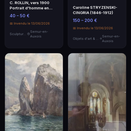
C. ROLLIN, vers 1900
Caroline STRYZENSKI-
Portrait d'homme en
CINGRIA (1846-1912)
buste
40 – 50 €
150 – 200 €
📅 Invendu le 13/06/2026
📅 Invendu le 13/06/2026
Semur-en-
Sculptures
Auxois
Semur-en-
Objets d'art & Curiosités
Auxois