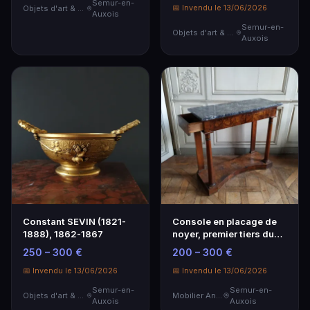
Semur-en-
📅 Invendu le 13/06/2026
Objets d'art & Curiosités
Auxois
Semur-en-
Objets d'art & Curiosités
Auxois
Constant SEVIN (1821-
Console en placage de
1888), 1862-1867
noyer, premier tiers du
XIXe
250 – 300 €
200 – 300 €
📅 Invendu le 13/06/2026
📅 Invendu le 13/06/2026
Semur-en-
Semur-en-
Objets d'art & Curiosités
Mobilier Ancien
Auxois
Auxois