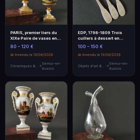
PARIS, premier tiers du
EDP, 1798-1809 Trois
XIXe Paire de vases en
cuillers à dessert en
porcelaine, l…
argent, modèle un…
80 – 120 €
100 – 150 €
📅 Invendu le 13/06/2026
📅 Invendu le 13/06/2026
Semur-en-
Semur-en-
Céramiques & Porcelaine
Objets d'art & Curiosités
Auxois
Auxois