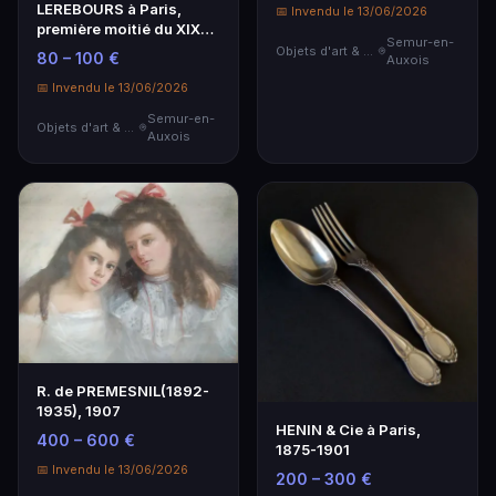
LEREBOURS à Paris,
📅 Invendu le 13/06/2026
première moitié du XIXe
Semur-en-
Baromètre en lait…
Objets d'art & Curiosités
80 – 100 €
Auxois
📅 Invendu le 13/06/2026
Semur-en-
Objets d'art & Curiosités
Auxois
R. de PREMESNIL(1892-
1935), 1907
HENIN & Cie à Paris,
400 – 600 €
1875-1901
📅 Invendu le 13/06/2026
200 – 300 €