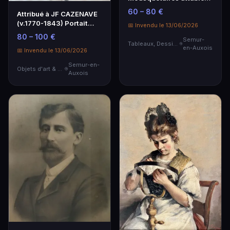
Dessin Aquarelle sign…
60 – 80 €
Attribué à JF CAZENAVE
(v.1770-1843) Portait
📅 Invendu le 13/06/2026
d'une élégante
80 – 100 €
Semur-
Tableaux, Dessins & Estampes
en-Auxois
📅 Invendu le 13/06/2026
Semur-en-
Objets d'art & Curiosités
Auxois