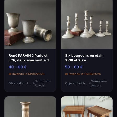
René PARAIN à Paris et
Six bougeoirs en étain,
LCP, deuxième moitié du
XVIII et XIXe
XVIIIe
40 – 60 €
50 – 60 €
📅 Invendu le 13/06/2026
📅 Invendu le 13/06/2026
Semur-en-
Semur-en-
Objets d'art & Curiosités
Objets d'art & Curiosités
Auxois
Auxois