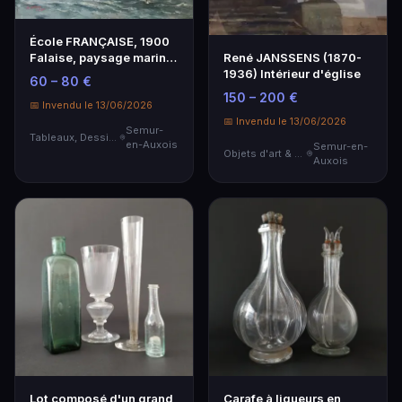
École FRANÇAISE, 1900
René JANSSENS (1870-
Falaise, paysage marin
1936) Intérieur d'église
Huile sur toile…
60 – 80 €
150 – 200 €
📅 Invendu le 13/06/2026
📅 Invendu le 13/06/2026
Semur-
Tableaux, Dessins & Estampes
en-Auxois
Semur-en-
Objets d'art & Curiosités
Auxois
Lot composé d'un grand
Carafe à liqueurs en