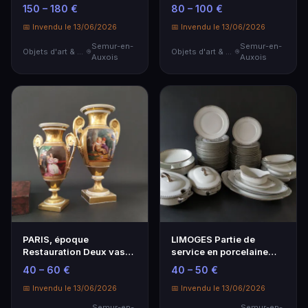
du XVIIIe …
XIXe Composée d…
150 – 180 €
80 – 100 €
📅 Invendu le 13/06/2026
📅 Invendu le 13/06/2026
Semur-en-
Semur-en-
Objets d'art & Curiosités
Objets d'art & Curiosités
Auxois
Auxois
PARIS, époque
LIMOGES Partie de
Restauration Deux vases
service en porcelaine
en porcelaine, les pri…
blanche à décor arge…
40 – 60 €
40 – 50 €
📅 Invendu le 13/06/2026
📅 Invendu le 13/06/2026
Semur-en-
Semur-en-