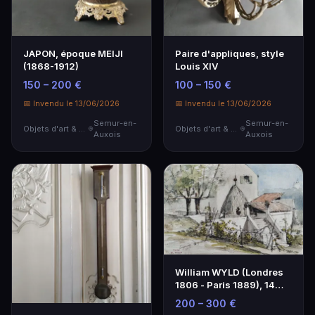
JAPON, époque MEIJI
Paire d'appliques, style
(1868-1912)
Louis XIV
150 – 200 €
100 – 150 €
📅 Invendu le 13/06/2026
📅 Invendu le 13/06/2026
Semur-en-
Semur-en-
Objets d'art & Curiosités
Objets d'art & Curiosités
Auxois
Auxois
William WYLD (Londres
1806 - Paris 1889), 14
septembre 1858
200 – 300 €