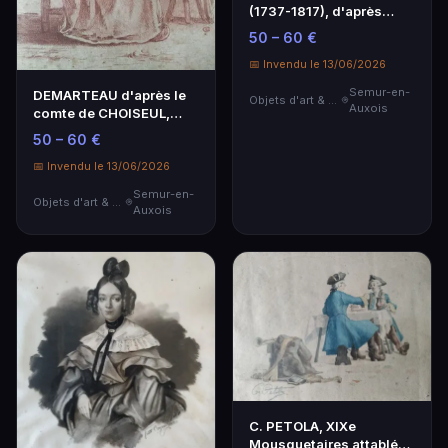
(1737-1817), d'après
Philippe-Jacques d…
50 – 60 €
📅 Invendu le 13/06/2026
Semur-en-
DEMARTEAU d'après le
Objets d'art & Curiosités
Auxois
comte de CHOISEUL,
seconde moitié du XV…
50 – 60 €
📅 Invendu le 13/06/2026
Semur-en-
Objets d'art & Curiosités
Auxois
C. PETOLA, XIXe
Mousquetaires attablés