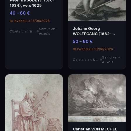
Peter de JODE (v. 1570-
1634), vers 1625
40 – 60 €
📅 Invendu le 13/06/2026
Johann Georg
Semur-en-
Objets d'art & Curiosités
WOLFFGANG (1662-
Auxois
1744) d'après Carl
50 – 60 €
ZIRLLS, débu…
📅 Invendu le 13/06/2026
Semur-en-
Objets d'art & Curiosités
Auxois
Christian VON MECHEL