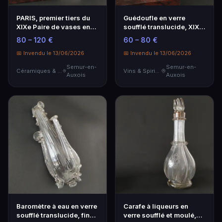
PARIS, premier tiers du
Guédoufle en verre
XIXe Paire de vases en
soufflé translucide, XIXe
porcelaine, à…
Formé de deux f…
80 – 120 €
60 – 80 €
📅 Invendu le 13/06/2026
📅 Invendu le 13/06/2026
Semur-en-
Semur-en-
Céramiques & Porcelaine
Vins & Spiritueux
Auxois
Auxois
Baromètre à eau en verre
Carafe à liqueurs en
soufflé translucide, fin
verre soufflé et moulé,