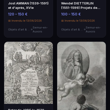
Jost AMMAN (1539-1591)
Wendel DIETTERLIN
et d'après, XVIe
(1551-1599) Projets de
fontaine Deux eaux …
120 – 150 €
100 – 150 €
📅 Invendu le 13/06/2026
📅 Invendu le 13/06/2026
Semur-en-
Semur-en-
Objets d'art & Curiosités
Objets d'art & Curiosités
Auxois
Auxois