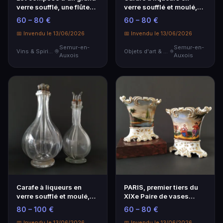
verre soufflé, une flûte
verre soufflé et moulé,
soufflée, et…
XIXe Composée d…
60 – 80 €
60 – 80 €
📅 Invendu le 13/06/2026
📅 Invendu le 13/06/2026
Semur-en-
Semur-en-
Vins & Spiritueux
Objets d'art & Curiosités
Auxois
Auxois
Carafe à liqueurs en
PARIS, premier tiers du
verre soufflé et moulé,
XIXe Paire de vases
XIXe Composée d…
cornet en porcel…
80 – 100 €
60 – 80 €
📅 Invendu le 13/06/2026
📅 Invendu le 13/06/2026