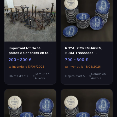
Important lot de 14
ROYAL COPENHAGEN,
paires de chenets en fer
2004 Treeeeees
forgé, XVIIIe e…
importante partie de
200 – 300 €
700 – 800 €
servic…
📅 Invendu le 13/06/2026
📅 Invendu le 13/06/2026
Semur-en-
Semur-en-
Objets d'art & Curiosités
Objets d'art & Curiosités
Auxois
Auxois