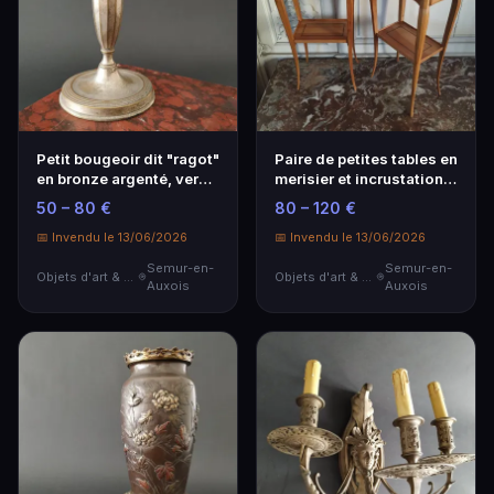
Petit bougeoir dit "ragot"
Paire de petites tables en
en bronze argenté, vers
merisier et incrustations
1790-1800…
de file…
50 – 80 €
80 – 120 €
📅 Invendu le 13/06/2026
📅 Invendu le 13/06/2026
Semur-en-
Semur-en-
Objets d'art & Curiosités
Objets d'art & Curiosités
Auxois
Auxois