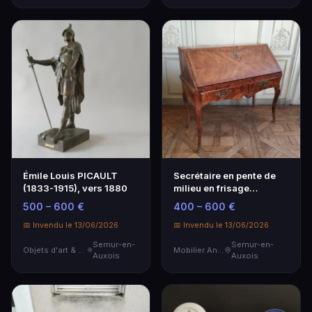
Émile Louis PICAULT
Secrétaire en pente de
(1833-1915), vers 1880
milieu en frisage
d'amarante et de bo…
500 – 600 €
400 – 600 €
📅 Invendu le 13/06/2026
📅 Invendu le 13/06/2026
Semur-en-
Semur-en-
Objets d'art & Curiosités
Mobilier Ancien
Auxois
Auxois