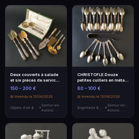
Deux couverts à salade
CHRISTOFLE Douze
et six pièces de service
petites cuillers en métal
dépareillées…
argenté, modèle f…
150 – 200 €
80 – 100 €
📅 Invendu le 13/06/2026
📅 Invendu le 13/06/2026
Semur-en-
Semur-en-
Objets d'art & Curiosités
Argenterie & Orfèvrerie
Auxois
Auxois