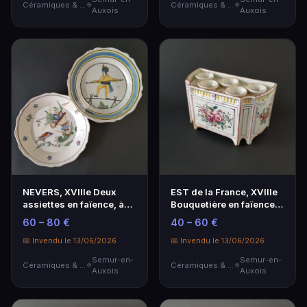
Céramiques & Porcelaine
Céramiques & Porcelaine
Auxois
Auxois
NEVERS, XVIIIe Deux
EST de la France, XVIIIe
assiettes en faïence, à
Bouquetière en faïence à
décor d'un équil…
décor chat…
60 – 80 €
40 – 60 €
📅 Invendu le 13/06/2026
📅 Invendu le 13/06/2026
Semur-en-
Semur-en-
Céramiques & Porcelaine
Céramiques & Porcelaine
Auxois
Auxois