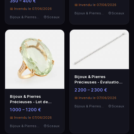
350 – 400 €
📅 Invendu le 07/06/2026
📅 Invendu le 07/06/2026
Bijoux & Pierres Précieuses
Sceaux
Bijoux & Pierres Précieuses
Sceaux
Bijoux & Pierres
Précieuses - Évaluation
Lot Invendu SVV SIBONI
2 200 – 2 300 €
Bijoux & Pierres
📅 Invendu le 07/06/2026
Précieuses - Lot de
Bijoux & Pierres Précieuses
Sceaux
Bijoux de Luxe Estimé
1 000 – 1 200 €
1 000 – 1 200 €
📅 Invendu le 07/06/2026
Bijoux & Pierres Précieuses
Sceaux