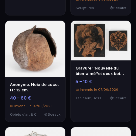
Sculptures
Sceaux
Gravure ''Nouvelle du
bien-aimé''et deux bois
gravés.
5 – 10 €
Anonyme. Noix de coco.
H : 12 cm.
📅 Invendu le 07/06/2026
40 – 60 €
Tableaux, Dessins & Estampes
Sceaux
📅 Invendu le 07/06/2026
Objets d'art & Curiosités
Sceaux