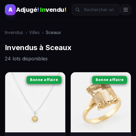
Adjugé
!
In
vendu
!
A
Invendus
Villes
Sceaux
Invendus à Sceaux
24 lots disponibles
Bonne affaire
Bonne affaire