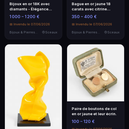
Bijoux en or 18K avec
Bague en or jaune 18
diamants - Élégance
carats avec citrine
intemporelle
rectangulaire
1 000 – 1 200 €
350 – 400 €
📅 Invendu le 07/06/2026
📅 Invendu le 07/06/2026
Bijoux & Pierres Précieuses
Sceaux
Bijoux & Pierres Précieuses
Sceaux
Paire de boutons de col
en or jaune et leur écrin.
100 – 120 €