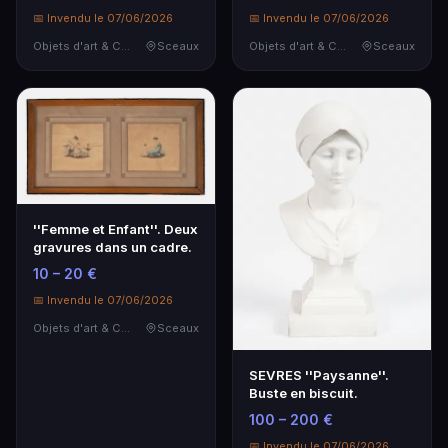
📅 Invendu le 07/06/2026
📅 Invendu le 07/06/2026
Objets d'art & Curiosités
Sceaux
Objets d'art & Curiosités
Sceaux
''Femme et Enfant''. Deux
gravures dans un cadre.
10 – 20 €
📅 Invendu le 07/06/2026
Objets d'art & Curiosités
Sceaux
SEVRES ''Paysanne''.
Buste en biscuit.
100 – 200 €
📅 Invendu le 07/06/2026