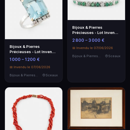
Bijoux & Pierres
Précieuses - Lot Invendu
de SVV SIBONI
2 800 – 3 000 €
Bijoux & Pierres
📅 Invendu le 07/06/2026
Précieuses - Lot Invendu
Bijoux & Pierres Précieuses
Sceaux
de la SVV SIBONI
1 000 – 1 200 €
📅 Invendu le 07/06/2026
Bijoux & Pierres Précieuses
Sceaux