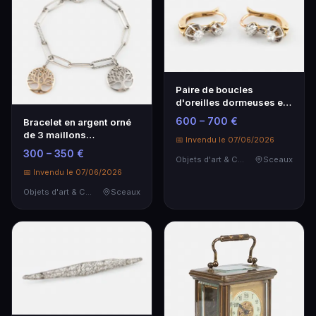
Paire de boucles
d'oreilles dormeuses en
or jaune et pl…
600 – 700 €
Bracelet en argent orné
de 3 maillons
📅 Invendu le 07/06/2026
rectangulaires se…
300 – 350 €
Objets d'art & Curiosités
Sceaux
📅 Invendu le 07/06/2026
Objets d'art & Curiosités
Sceaux