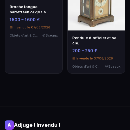
Broche longue
barretteen or gris à
décor de feuillage s…
1 500 – 1 600 €
📅 Invendu le 07/06/2026
Objets d'art & Curiosités
Sceaux
Pendule d'officier et sa
clé.
200 – 250 €
📅 Invendu le 07/06/2026
Objets d'art & Curiosités
Sceaux
Adjugé ! Invendu !
A