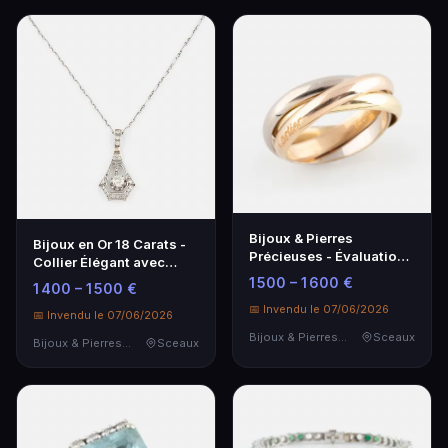
Bijoux & Pierres
Bijoux en Or 18 Carats -
Précieuses - Évaluation
Collier Élégant avec
Lot Invendu SVV SIBONI
Pierre Précieuse
1 500 – 1 600 €
1 400 – 1 500 €
📅 Invendu le 07/06/2026
📅 Invendu le 07/06/2026
Bijoux & Pierres Précieuses
Sceaux
Bijoux & Pierres Précieuses
Sceaux