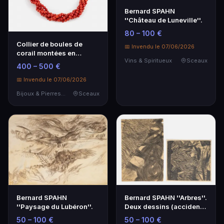
Bernard SPAHN
''Château de Luneville''.
80 – 100 €
Collier de boules de
📅 Invendu le 07/06/2026
corail montées en
Vins & Spiritueux
Sceaux
torsade - Bijoux en corail
400 – 500 €
📅 Invendu le 07/06/2026
Bijoux & Pierres Précieuses
Sceaux
Bernard SPAHN
Bernard SPAHN ''Arbres''.
''Paysage du Lubéron''.
Deux dessins (accident
à l'un…
50 – 100 €
50 – 100 €