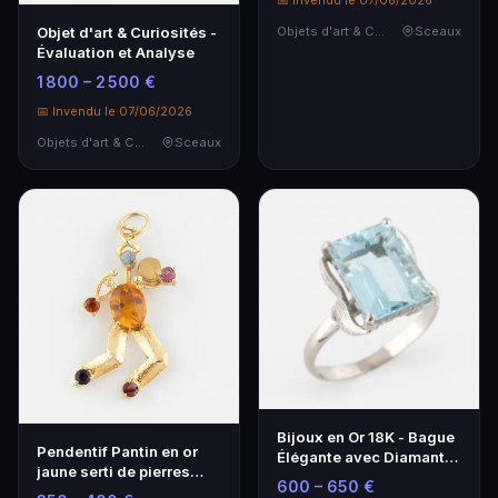
📅 Invendu le 07/06/2026
Objet d'art & Curiosités -
Objets d'art & Curiosités
Sceaux
Évaluation et Analyse
1 800 – 2 500 €
📅 Invendu le 07/06/2026
Objets d'art & Curiosités
Sceaux
Bijoux en Or 18K - Bague
Pendentif Pantin en or
Élégante avec Diamants
jaune serti de pierres
- Artisanat Français
600 – 650 €
fines