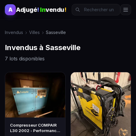
Adjugé
!
In
vendu
!
A
Invendus
Villes
Sasseville
Invendus à Sasseville
7 lots disponibles
Compresseur COMPAIR
L30 2002 - Performance
et Fiabilité