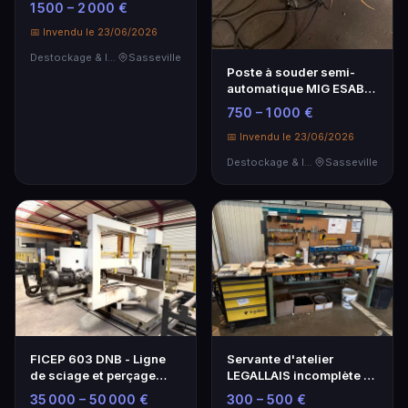
1 500 – 2 000 €
📅 Invendu le 23/06/2026
Destockage & Invendus
Sasseville
Poste à souder semi-
automatique MIG ESAB
Warrior 400i -
750 – 1 000 €
Performance et Fiabilité
📅 Invendu le 23/06/2026
Destockage & Invendus
Sasseville
FICEP 603 DNB - Ligne
Servante d'atelier
de sciage et perçage
LEGALLAIS incomplète et
professionnelle
établi avec étagères
35 000 – 50 000 €
300 – 500 €