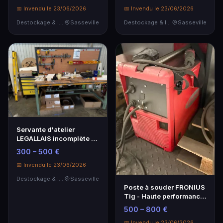
📅 Invendu le 23/06/2026
📅 Invendu le 23/06/2026
Destockage & Invendus
Sasseville
Destockage & Invendus
Sasseville
Servante d'atelier
LEGALLAIS incomplète et
établi avec étagère
300 – 500 €
📅 Invendu le 23/06/2026
Destockage & Invendus
Sasseville
Poste à souder FRONIUS
Tig - Haute performance
pour professionnels
500 – 800 €
📅 Invendu le 23/06/2026