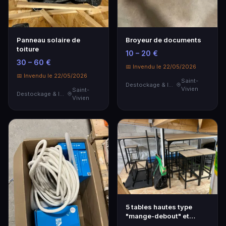
Panneau solaire de
Broyeur de documents
toiture
10 – 20 €
30 – 60 €
📅 Invendu le 22/05/2026
📅 Invendu le 22/05/2026
Saint-
Destockage & Invendus
Vivien
Saint-
Destockage & Invendus
Vivien
5 tables hautes type
"mange-debout" et
tabourets hauts