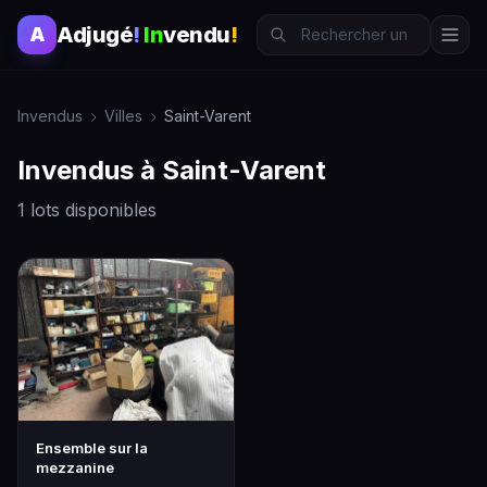
Adjugé
!
In
vendu
!
A
Invendus
Villes
Saint-Varent
Invendus à Saint-Varent
1 lots disponibles
Ensemble sur la
mezzanine