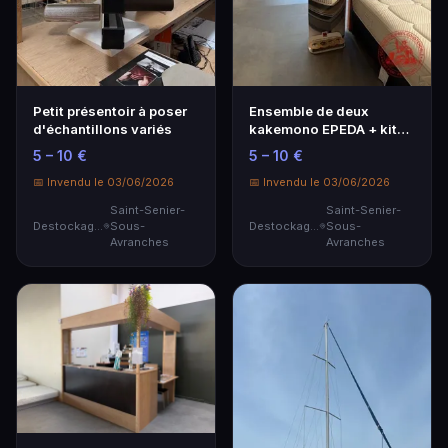
Petit présentoir à poser
Ensemble de deux
d'échantillons variés
kakemono EPEDA + kit
de démonstration
5 – 10 €
5 – 10 €
📅 Invendu le 03/06/2026
📅 Invendu le 03/06/2026
Saint-Senier-
Saint-Senier-
Destockage & Invendus
Sous-
Destockage & Invendus
Sous-
Avranches
Avranches