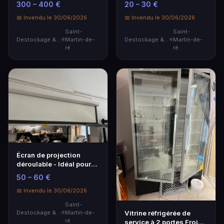
300 – 400 €
20 – 30 €
professionnel
moderne
📅 Invendu le 30/06/2026
📅 Invendu le 30/06/2026
Saint-
Saint-
Destockage & Invendus
Martin-de-
Destockage & Invendus
Martin-de-
ré
ré
Écran de projection
déroulable - Idéal pour
présentations
50 – 60 €
📅 Invendu le 30/06/2026
Saint-
Vitrine réfrigérée de
Destockage & Invendus
Martin-de-
ré
service à 2 portes Froid