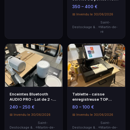
positif
350 – 400 €
📅 Invendu le 30/06/2026
Saint-
Destockage & Invendus
Martin-de-
ré
Enceintes Bluetooth
Tablette - caisse
AUDIO PRO - Lot de 2 -
enregistreuse TOP
Son de qualité
ORDER avec tiroir
240 – 250 €
80 – 100 €
supérieure
caisse…
📅 Invendu le 30/06/2026
📅 Invendu le 30/06/2026
Saint-
Saint-
Destockage & Invendus
Martin-de-
Destockage & Invendus
Martin-de-