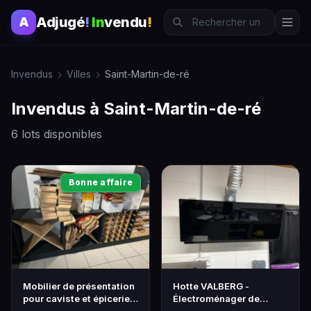
Adjugé
!
In
vendu
!
A
Invendus
Villes
Saint-Martin-de-ré
Invendus à Saint-Martin-de-ré
6 lots disponibles
Bonne affaire
Mobilier de présentation
Hotte VALBERG -
pour caviste et épicerie -
Électroménager de
Lot de mobilier
qualité pour cuisine