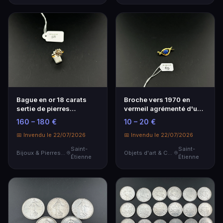
Bague en or 18 carats
Broche vers 1970 en
sertie de pierres
vermeil agrémenté d'un
blanches. Poids : 2,2 g
triplet opale. Poids brut :
160 – 180 €
10 – 20 €
(manque une pierre
pierre, déformation)
📅 Invendu le 22/07/2026
📅 Invendu le 22/07/2026
Saint-
Saint-
Bijoux & Pierres Précieuses
Objets d'art & Curiosités
Étienne
Étienne