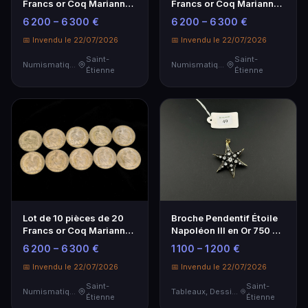
Francs or Coq Marianne -
Francs or Coq Marianne -
Investissement
Investissement
6 200 – 6 300 €
6 200 – 6 300 €
Numismatique
Numismatique
📅 Invendu le 22/07/2026
📅 Invendu le 22/07/2026
Saint-
Saint-
Numismatique
Numismatique
Étienne
Étienne
Lot de 10 pièces de 20
Broche Pendentif Étoile
Francs or Coq Marianne -
Napoléon III en Or 750 et
Investissement
Jais
6 200 – 6 300 €
1 100 – 1 200 €
Numismatique
📅 Invendu le 22/07/2026
📅 Invendu le 22/07/2026
Saint-
Saint-
Numismatique
Tableaux, Dessins & Estampes
Étienne
Étienne