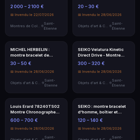
📅 Invendu le 22/07/2026
Saint-
Bijoux & Pierres Précieuses
Petit lot de bijoux
Étienne
fantaisies dont montre
de dame à mouvement
20 – 30 €
quartz
📅 Invendu le 22/07/2026
Saint-
Objets d'art & Curiosités
Étienne
Montre de gousset
chronomètre en or 18
carats Art Déco
2 000 – 2 100 €