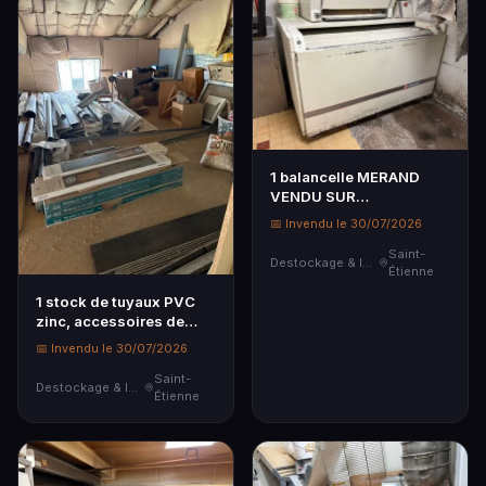
1 balancelle MERAND
VENDU SUR
DESIGNATION le
📅 Invendu le 30/07/2026
30/07/2026 à 9h30 en
notre étude 2C
Saint-
Destockage & Invendus
Étienne
PARTENAIRES sise 4 rue
de la Résista...
1 stock de tuyaux PVC
zinc, accessoires de
velux, panneaux
📅 Invendu le 30/07/2026
isolation, bavettes et
tuyaux aluminium, 20m²
Saint-
Destockage & Invendus
Étienne
de parquet f...