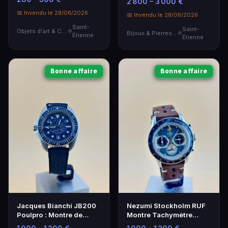
2 800 – 3 000 €
📅 Invendu le 28/06/2026
📅 Invendu le 28/06/2026
Saint-
Saint-
Objets d'art & Curiosités
Bijoux & Pierres Précieuses
Étienne
Étienne
Bonne affaire
Bonne affaire
Jacques Bianchi JB200
Nezumi Stockholm RUF
Poulpro : Montre de
Montre Tachymètre
plongée automatique en
Quartz Seiko Aiguille