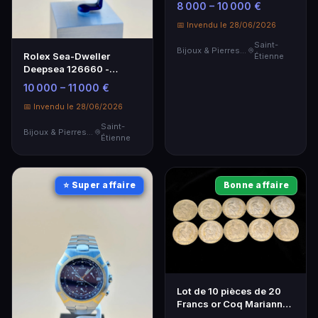
8 000 – 10 000 €
📅 Invendu le 28/06/2026
Saint-
Bijoux & Pierres Précieuses
Rolex Sea-Dweller
Étienne
Deepsea 126660 -
Montre Bracelet Acier
10 000 – 11 000 €
Homme
📅 Invendu le 28/06/2026
Saint-
Bijoux & Pierres Précieuses
Étienne
⭐ Super affaire
Bonne affaire
Lot de 10 pièces de 20
Francs or Coq Marianne -
Investissement