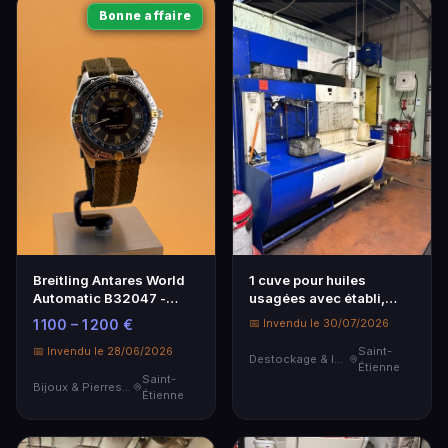
Bonne affaire
Breitling Antares World
1 cuve pour huiles
Automatic B32047 -
usagées avec établi,
Montre Bracelet
avec 2 distributeurs
1 100 – 1 200 €
📅 Invendu le 30/07/2026
Mécanique
enrouleurs d'huiles
📅 Invendu le 28/06/2026
VENDU SUR
Saint-
Destockage & Invendus
Étienne
DESIGNATION le
Saint-
Bijoux & Pierres Précieuses
30/07/2026 ...
Étienne