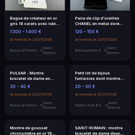
Bague de créateur en or
Paire de clip d'oreilles
gris 18 carats avec rubis,
CHANEL en métal doré
saphirs et émeraudes
avec son écrin d'origine
1 300 – 1 400 €
120 – 150 €
📅 Invendu le 22/07/2026
📅 Invendu le 22/07/2026
Saint-
Saint-
Bijoux & Pierres Précieuses
Maroquinerie de Luxe
Étienne
Étienne
PULSAR - Montre
bracelet de dame en
métal doré, mouvement
30 – 40 €
quartz