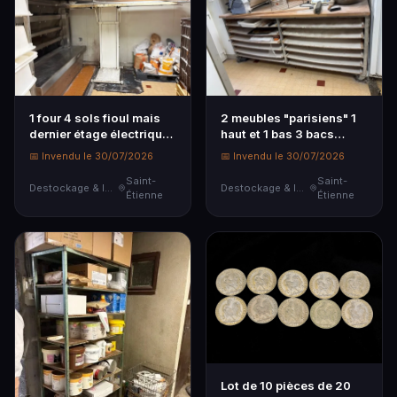
1 four 4 sols fioul mais
2 meubles "parisiens" 1
dernier étage électrique
haut et 1 bas 3 bacs
FRINGAND, 1 tapis
plastique, 1 chariot à
📅 Invendu le 30/07/2026
📅 Invendu le 30/07/2026
d'enfournement
roulettes, 1 chariot à
FRINGAND VENDU SUR
Saint-
roulettes plat 1 tabouret
Saint-
Destockage & Invendus
Destockage & Invendus
Étienne
Étienne
DESIGNATION le ...
...
Lot de 10 pièces de 20