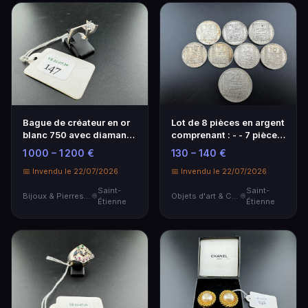
Bague de créateur en or
Lot de 8 pièces en argent
blanc 750 avec diamant -
comprenant : - - 7 pièces
Vers 1930
de 10 francs Turin - - 1
1 000 – 1 200 €
130 – 140 €
pièce de 20 Francs Turin
📅 Invendu le 22/07/2026
- Poids : 89,6 g
📅 Invendu le 22/07/2026
Saint-
Saint-
Bijoux & Pierres Précieuses
Objets d'art & Curiosités
Étienne
Étienne