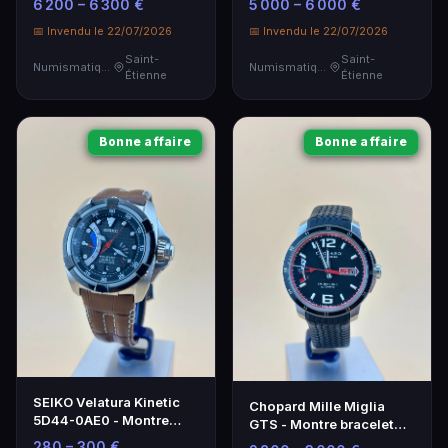
6 200 – 6 300 €
5 000 – 6 000 €
Numismatique
📅 Invendu le 22/07/2026
📅 Invendu le 22/07/2026
Saint-
Saint-
Numismatique
Numismatique
Étienne
Étienne
Bonne affaire
Bonne affaire
SEIKO Velatura Kinetic
Chopard Mille Miglia
5D44-0AE0 - Montre
GTS - Montre bracelet
Homme en Acier et Cuir
homme en acier
280 – 300 €