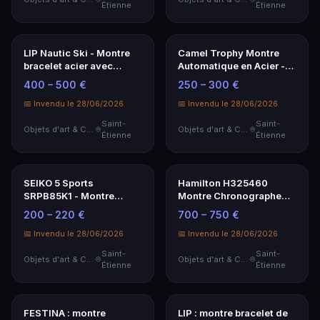
📅 Invendu le 22/07/2026
Saint-
Montres de Collection
SAINT-ROMAIN : montre
Étienne
bracelet de dame deux
tons en métal à
20 – 30 €
mouvement quartz avec
bracelet grain de riz et
📅 Invendu le 28/06/2026
boîtier de...
Saint-
Objets d'art & Curiosités
Étienne