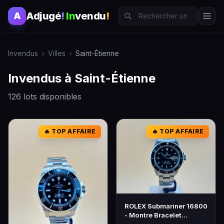
Adjugé
!
In
vendu
!
A
Invendus
Villes
Saint-Étienne
Invendus à Saint-Étienne
126 lots disponibles
🔥 TOP AFFAIRE
🔥 TOP AFFAIRE
ROLEX Submariner 16800
- Montre Bracelet
Homme Acier Noir