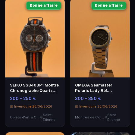
Bonne affaire
Bonne affaire
SEIKO SSB403P1 Montre
OMEGA Seamaster
Chronographe Quartz
Polaris Lady Réf.
Cadran Gris
396.1022 - Montre Acier
200 – 250 €
300 – 350 €
et Or
📅 Invendu le 28/06/2026
📅 Invendu le 28/06/2026
Saint-
Saint-
Objets d'art & Curiosités
Montres de Collection
Étienne
Étienne