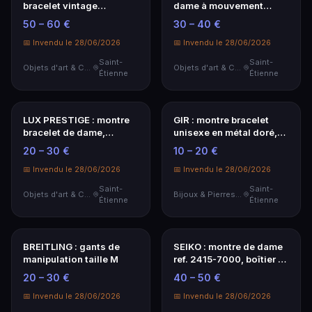
MICHEL HERBELIN :
SEIKO Velatura Kinetic
montre bracelet de
Direct Drive - Montre
dame, mouvement
Bracelet Homme Acier
30 – 50 €
300 – 320 €
quartz, cadran
44mm
rectangulaire en métal
📅 Invendu le 28/06/2026
📅 Invendu le 28/06/2026
deux tons, bracelet cuir
Saint-
Saint-
a...
Objets d'art & Curiosités
Objets d'art & Curiosités
Étienne
Étienne