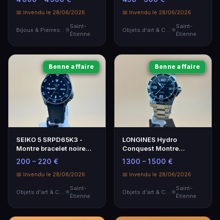
chiffres romains
📅 Invendu le 28/06/2026
📅 Invendu le 28/06/2026
Saint-
Saint-
Bijoux & Pierres Précieuses
Objets d'art & Curiosités
Étienne
Étienne
Bonne affaire
Bonne affaire
SEIKO 5 SRPD65K3 -
LONGINES Hydro
Montre bracelet noire
Conquest Montre
avec affichage jour/date
Bracelet Homme Acier
200 – 220 €
1 300 – 1 500 €
Noir
📅 Invendu le 28/06/2026
📅 Invendu le 28/06/2026
Saint-
Saint-
Objets d'art & Curiosités
Objets d'art & Curiosités
Étienne
Étienne