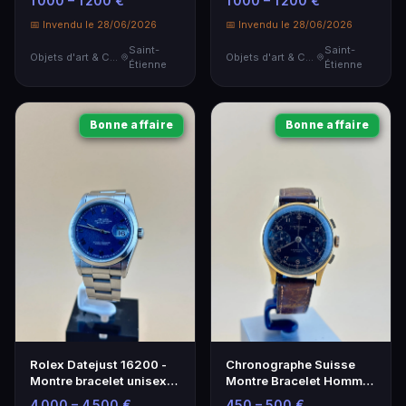
1 000 – 1 200 €
1 000 – 1 200 €
acier
Orange
📅 Invendu le 28/06/2026
📅 Invendu le 28/06/2026
Saint-
Saint-
Objets d'art & Curiosités
Objets d'art & Curiosités
Étienne
Étienne
Bonne affaire
Bonne affaire
Rolex Datejust 16200 -
Chronographe Suisse
Montre bracelet unisexe
Montre Bracelet Homme
avec cadran bleu et
Mécanique Or 18 Carats
4 000 – 4 500 €
450 – 500 €