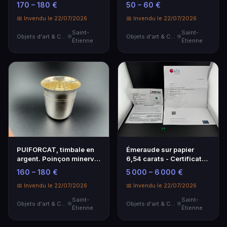
99 g
fines et imitation de
170 – 180 €
50 – 60 €
pierres
📅 Invendu le 22/07/2026
📅 Invendu le 22/07/2026
Saint-
Saint-
Objets d'art & Curiosités
Objets d'art & Curiosités
Étienne
Étienne
PUIFORCAT, timbale en
Émeraude sur papier
argent. Poinçon minerve.
6,54 carats - Certificats
- Poids : 98,8 g - Dans
GEM PRO et LFG
160 – 180 €
5 000 – 6 000 €
son coffret d 'origine
📅 Invendu le 22/07/2026
📅 Invendu le 22/07/2026
Saint-
Saint-
Objets d'art & Curiosités
Objets d'art & Curiosités
Étienne
Étienne