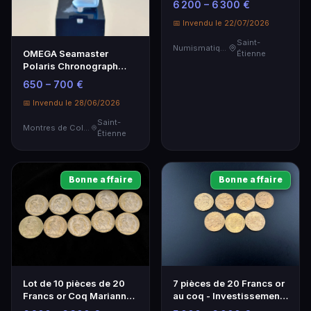
6 200 – 6 300 €
Numismatique
📅 Invendu le 22/07/2026
Saint-
Numismatique
OMEGA Seamaster
Étienne
Polaris Chronograph
Acier et Or 386.1031.1
650 – 700 €
📅 Invendu le 28/06/2026
Saint-
Montres de Collection
Étienne
Bonne affaire
Bonne affaire
Lot de 10 pièces de 20
7 pièces de 20 Francs or
Francs or Coq Marianne -
au coq - Investissement
Investissement
Numismatique