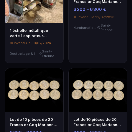
Francs or Coq Marianne -
Investissement
6 200 – 6 300 €
Numismatique
📅 Invendu le 22/07/2026
Saint-
Numismatique
1 échelle métallique
Étienne
verte 1 aspirateur
tonneau inox SIDAMO et
📅 Invendu le 30/07/2026
1 ensemble de balais 1
porte vélo VENDU SUR
Saint-
Destockage & Invendus
Étienne
DESIGNATIO...
Lot de 10 pièces de 20
Lot de 10 pièces de 20
Francs or Coq Marianne -
Francs or Coq Marianne -
Numismatique
Investissement