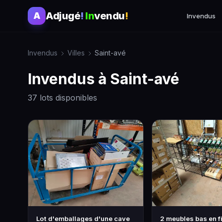
Adjugé
!
In
vendu
!
A
Invendus
Invendus
Villes
Saint-avé
Invendus à Saint-avé
37 lots disponibles
Lot d'emballages d'une cave
2 meubles bas en fi