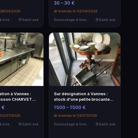
30 – 30 €
e 28/04/2026
📅 Invendu le 02/04/2026
Destockage & Invendus
Saint-avé
Destockage & Invendus
Saint-avé
tion à Vannes :
Sur désignation à Vannes :
uisson CHARVET
stock d'une petite brocante
…
dont …
 €
1 500 – 1 500 €
e 02/07/2026
📅 Invendu le 02/07/2026
Destockage & Invendus
Saint-avé
Destockage & Invendus
Saint-avé