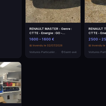
RENAULT MASTER - Genre :
RENAULT TR
CTTE - Energie : GO -
CTTE - Ener
Kilométrage c…
Kilométra
1 600 – 1 600 €
2 500 – 2 
📅 Invendu le 02/07/2026
📅 Invendu l
Voitures Particulières
Saint-avé