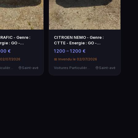
AFIC - Genre :
CITROEN NEMO - Genre :
gie : GO -
CTTE - Energie : GO -
ge c…
Kilométrage com…
500 €
1 200 – 1 200 €
e 02/07/2026
📅 Invendu le 02/07/2026
Voitures Particulières
Saint-avé
Voitures Particulières
Saint-avé