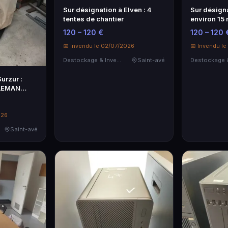
Sur désignation à Elven : 4
Sur désigna
tentes de chantier
environ 15 
élect…
120 – 120 €
120 – 120 
📅 Invendu le 02/07/2026
📅 Invendu l
Destockage & Invendus
Saint-avé
urzur :
 LEMAN
026
Saint-avé