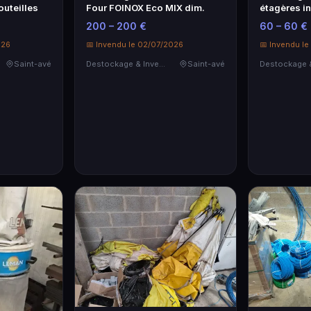
outeilles
Four FOINOX Eco MIX dim.
étagères i
200 – 200 €
60 – 60 €
026
📅 Invendu le 02/07/2026
📅 Invendu l
Saint-avé
Destockage & Invendus
Saint-avé