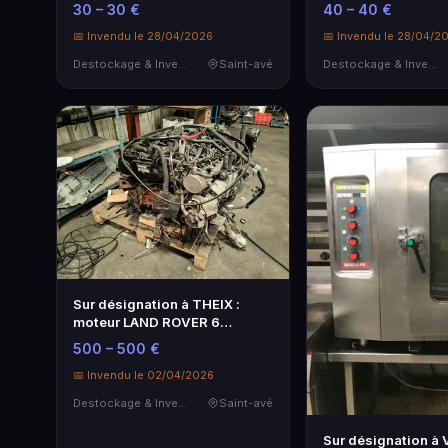
de batte…
30 – 30 €
40 – 40 €
📅 Invendu le 28/04/2026
📅 Invendu le 28/04/2
Destockage & Invendus
Saint-avé
Destockage & Invendus
Sur désignation à THEIX :
moteur LAND ROVER 6
cylindres (pou…
500 – 500 €
📅 Invendu le 02/04/2026
Destockage & Invendus
Saint-avé
Sur désignation à