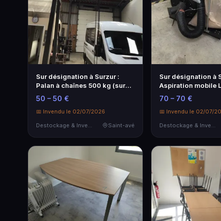
Sur désignation à Surzur :
Sur désignation à S
Palan à chaînes 500 kg (sur
Aspiration mobile
porti…
ASP152 Vi…
50 – 50 €
70 – 70 €
📅 Invendu le 02/07/2026
📅 Invendu le 02/07/2
Destockage & Invendus
Saint-avé
Destockage & Invendus