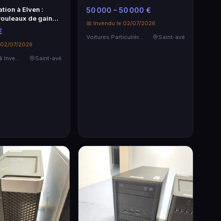
tion à Elven :
50 000 – 50 000 €
rouleaux de gaine
📅 Invendu le 02/07/2026
€
Voitures Particulières
Saint-avé
e 02/07/2026
Destockage & Invendus
Saint-avé