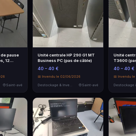
e de pause
Unité centrale HP 290 G1 MT
Unité centr
s, 12
Business PC (pas de câble)
T3600 (pas
40 – 40 €
40 – 40 €
026
📅 Invendu le 02/06/2026
📅 Invendu l
Saint-avé
Destockage & Invendus
Saint-avé