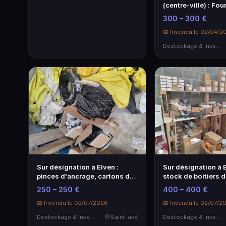
(centre-ville) : Fo
PO, di…
300 – 300 €
📅 Invendu le 02/04/2
Destockage & Invendus
Sur désignation à Elven :
Sur désignation à E
pinces d'ancrage, cartons de
stock de boitiers d
dispo…
optiqu…
250 – 250 €
400 – 400 €
📅 Invendu le 02/07/2026
📅 Invendu le 02/07/2
Destockage & Invendus
Saint-avé
Destockage & Invendus