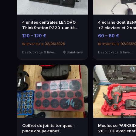
4 unités centrales LENOVO
4 écrans dont BEN
ThinkStation P320 + unité
+2 claviers et 2 so
centrale…
120 – 120 €
60 – 60 €
📅 Invendu le 02/06/2026
📅 Invendu le 02/06/2
Destockage & Invendus
Saint-avé
Destockage & Invendus
Coffret de joints toriques +
Meuleuse PARKSI
pince coupe-tubes
20-LI CE avec char