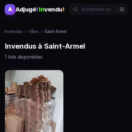
Adjugé
!
In
vendu
!
A
Invendus
Villes
Saint-Armel
Invendus à Saint-Armel
1 lots disponibles