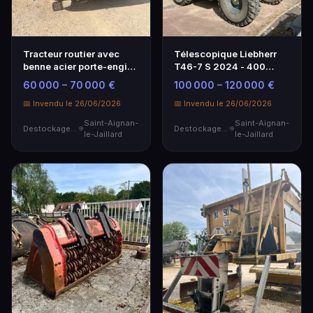
Tracteur routier avec
Télescopique Liebherr
benne acier porte-engins
T46-7 S 2024 - 400
3 essieux - Nautilus
heures d'utilisation
60 000 – 70 000 €
100 000 – 120 000 €
📅 Invendu le 26/06/2026
📅 Invendu le 26/06/2026
Saint-Aignan-
Saint-Aignan-
Destockage & Invendus
Destockage & Invendus
le-Jaillard
le-Jaillard