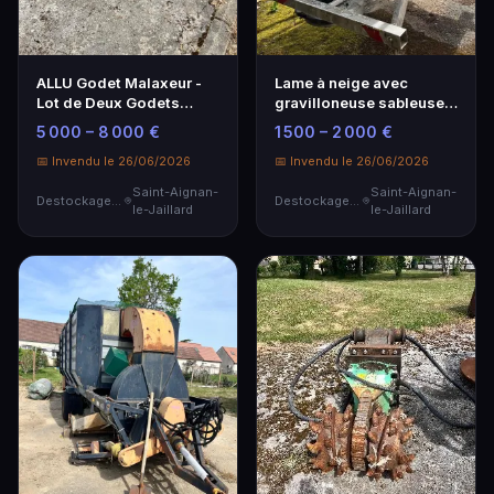
ALLU Godet Malaxeur -
Lame à neige avec
Lot de Deux Godets
gravilloneuse sableuse -
Professionnels
Équipement
5 000 – 8 000 €
1 500 – 2 000 €
professionnel
📅 Invendu le 26/06/2026
📅 Invendu le 26/06/2026
Saint-Aignan-
Saint-Aignan-
Destockage & Invendus
Destockage & Invendus
le-Jaillard
le-Jaillard