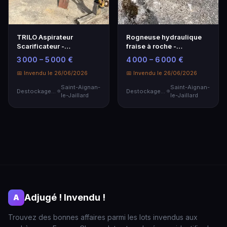
TRILO Aspirateur
Rogneuse hydraulique
Scarificateur -
fraise à roche -
Performance et Efficacité
Équipement
3 000 – 5 000 €
4 000 – 6 000 €
professionnel
📅 Invendu le 26/06/2026
📅 Invendu le 26/06/2026
Saint-Aignan-
Saint-Aignan-
Destockage & Invendus
Destockage & Invendus
le-Jaillard
le-Jaillard
Adjugé ! Invendu !
A
Trouvez des bonnes affaires parmi les lots invendus aux