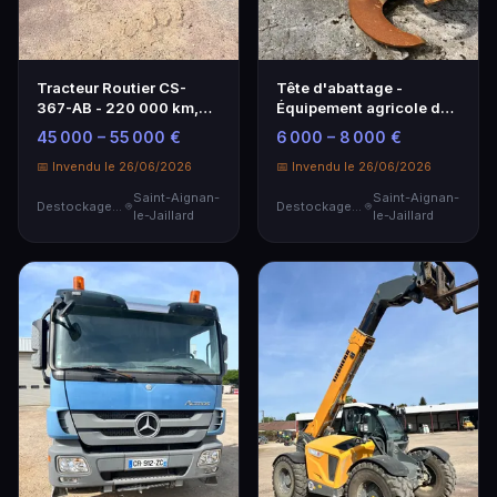
Tracteur Routier CS-
Tête d'abattage -
367-AB - 220 000 km,
Équipement agricole de
Diesel, Bon État
qualité
45 000 – 55 000 €
6 000 – 8 000 €
📅 Invendu le 26/06/2026
📅 Invendu le 26/06/2026
Saint-Aignan-
Saint-Aignan-
Destockage & Invendus
Destockage & Invendus
le-Jaillard
le-Jaillard