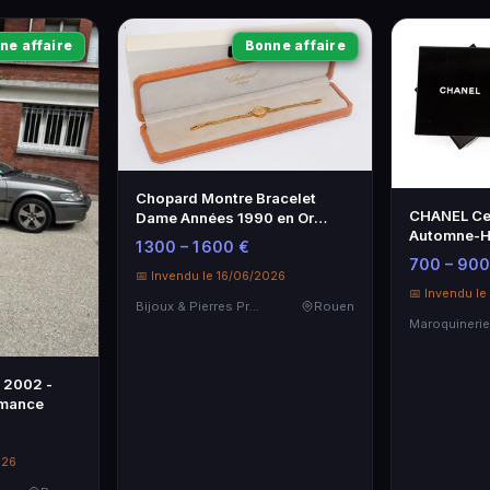
ne affaire
Bonne affaire
Chopard Montre Bracelet
CHANEL Cei
Dame Années 1990 en Or
Automne-Hi
Jaune 18K
1 300 – 1 600 €
Élégance
700 – 900
📅 Invendu le 16/06/2026
📅 Invendu l
Bijoux & Pierres Précieuses
Rouen
 2002 -
rmance
026