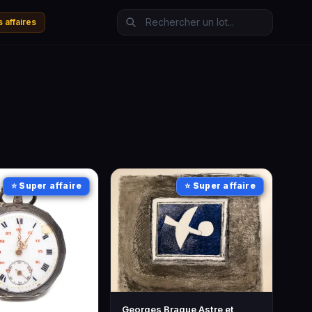
 affaires
⭐ Super affaire
⭐ Super affaire
Georges Braque Astre et