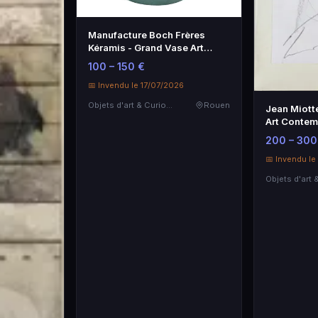
Manufacture Boch Frères
Kéramis - Grand Vase Art
Déco
100 – 150 €
📅 Invendu le 17/07/2026
Objets d'art & Curiosités
Rouen
Jean Miotte
Art Contem
200 – 300
📅 Invendu le