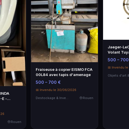
Jaeger-LeC
Volant Tuya
Élégance H
500 – 700
📅 Invendu l
Fraiseuse à copier EISMO FCA
00L84 avec tapis d'amenage
500 – 700 €
📅 Invendu le 30/06/2026
HONDA
Destockage & Invendus
Rouen
-E -
novation
026
Rouen