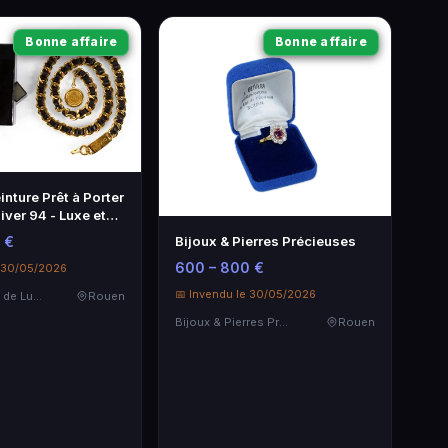
Bonne affaire
Bonne affaire
nture Prêt à Porter
ver 94 - Luxe et
Bijoux & Pierres Précieuses
 €
600 – 800 €
e 30/05/2026
📅 Invendu le 30/05/2026
Maroquinerie de Luxe
Rouen
Bijoux & Pierres Précieuses
Rouen