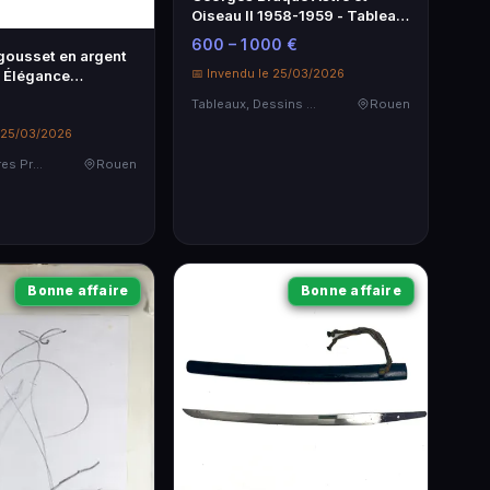
Oiseau II 1958-1959 - Tableau
d'Art Moderne
600 – 1 000 €
gousset en argent
📅 Invendu le 25/03/2026
 Élégance
le
Tableaux, Dessins & Estampes
Rouen
e 25/03/2026
Bijoux & Pierres Précieuses
Rouen
Bonne affaire
Bonne affaire