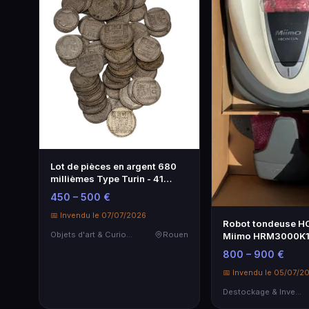
Lot de pièces en argent 680
millièmes Type Turin - 41
pièces de 10 FF et 5 pièces de
450 – 500 €
20 FF
📅 Invendu le 07/07/2026
Robot tondeuse 
Objets d'art & Curiosités
Rouen
Miimo HRM3000K1
Performance et In
800 – 900 €
📅 Invendu le 05/07/2
Destockage & Invendus