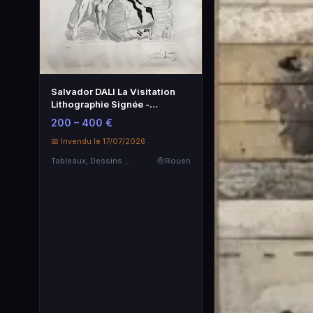
Salvador DALI La Visitation
Lithographie Signée -
Estampe d'Art
200 – 400 €
📅 Invendu le 17/07/2026
Tableaux, Dessins & Estampes
Rouen