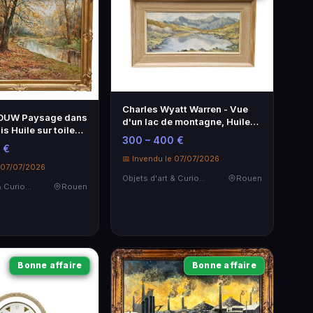
Charles Wyatt Warren - Vue
OUW Paysage dans
d'un lac de montagne, Huile
s Huile sur toile
sur isorel 25x55,5 cm
300 – 400 €
 €
📅 Invendu le 07/07/2026
e 07/07/2026
Objets d'art & Curiosités
Rouen
Objets d'art & Curiosités
Rouen
Bonne affaire
Bonne affaire