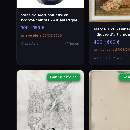
Vase couvert balustre en
bronze chinois - Art asiatique
100 – 150 €
Marcel DYF - Danse
- Œuvre d'art uniq
📅 Invendu le 25/03/2026
400 – 600 €
Arts d'Asie
Rouen
📅 Invendu le 27/06/2
Objets d'art & Curiosités
Bonne affaire
Bon