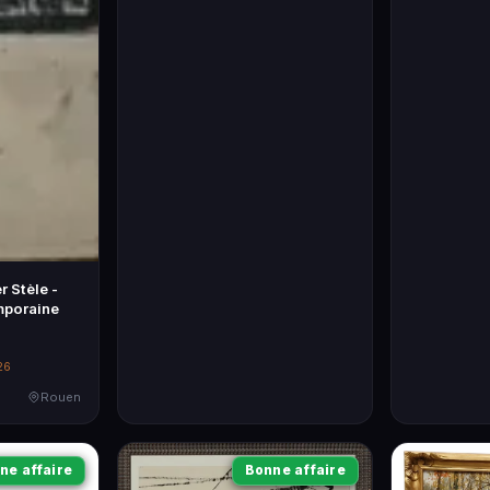
r Stèle -
mporaine
26
Rouen
ne affaire
Bonne affaire