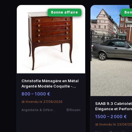
Bonne affaire
Bon
Christofle Ménagère en Métal
Argenté Modèle Coquille -
Élégance et Tradition
800 – 1 000 €
📅 Invendu le 27/06/2026
SAAB 9.3 Cabriolet
Élégance et Perfo
Argenterie & Orfèvrerie
Rouen
1 500 – 2 000 €
📅 Invendu le 23/06/2