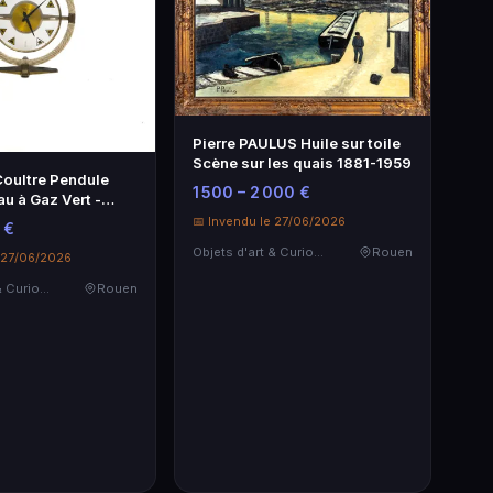
Pierre PAULUS Huile sur toile
Scène sur les quais 1881-1959
oultre Pendule
1 500 – 2 000 €
u à Gaz Vert -
orlogère
📅 Invendu le 27/06/2026
 €
Objets d'art & Curiosités
Rouen
e 27/06/2026
Objets d'art & Curiosités
Rouen