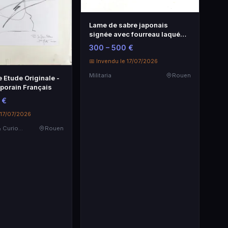
Lame de sabre japonais
signée avec fourreau laqué
noir - Militaria
300 – 500 €
📅 Invendu le 17/07/2026
Militaria
Rouen
 Etude Originale -
porain Français
 €
 17/07/2026
Objets d'art & Curiosités
Rouen