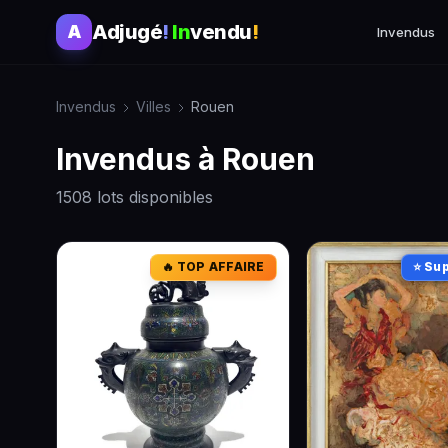
Adjugé
!
In
vendu
!
A
Invendus
Invendus
Villes
Rouen
Invendus à Rouen
1508 lots disponibles
🔥 TOP AFFAIRE
⭐ Sup