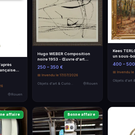
Kees TERL
Hugo WEBER Composition
un sous-boi
noire 1953 - Œuvre d'art
60x81cm
400 – 500
'après
moderne
250 – 350 €
rançaise
📅 Invendu l
📅 Invendu le 17/07/2026
Objets d'art & Curiosités
Rouen
26
Rouen
ne affaire
Bonne affaire