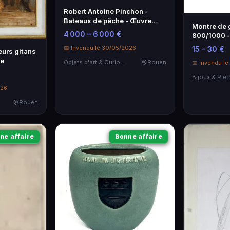
Robert Antoine Pinchon -
Bateaux de pêche - Œuvre
Montre de 
d'art française
4 000 – 6 000 €
800/1000 -
intemporel
📅 Invendu le 30/05/2026
15 – 30 €
urs gitans
ue
Objets d'art & Curiosités
Rouen
📅 Invendu l
026
Rouen
ne affaire
Bonne affaire