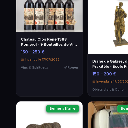
Château Clos René 1988
Pomerol - 9 Bouteilles de Vin
Rares
150 – 250 €
📅 Invendu le 17/07/2026
Diane de Gabies, d
Praxitèle - École F
Vins & Spiritueux
Rouen
XIXe
150 – 200 €
📅 Invendu le 17/07/20
Objets d'art & Curiosités
Bonne affaire
Bon