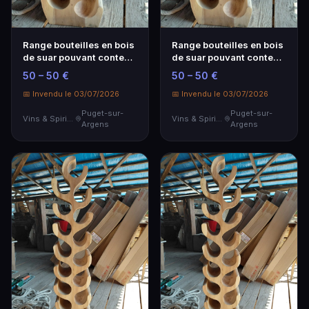
Range bouteilles en bois
Range bouteilles en bois
de suar pouvant contenir
de suar pouvant contenir
8 bouteilles 28x23x70
8 bouteilles 28x23x70
50 – 50 €
50 – 50 €
cm
cm
📅 Invendu le 03/07/2026
📅 Invendu le 03/07/2026
Puget-sur-
Puget-sur-
Vins & Spiritueux
Vins & Spiritueux
Argens
Argens