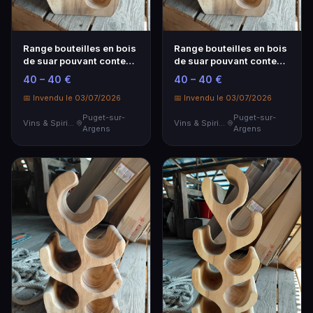
Range bouteilles en bois
Range bouteilles en bois
de suar pouvant contenir
de suar pouvant contenir
6 bouteilles 28x23x50
6 bouteilles 28x23x50
40 – 40 €
40 – 40 €
cm
cm
📅 Invendu le 03/07/2026
📅 Invendu le 03/07/2026
Puget-sur-
Puget-sur-
Vins & Spiritueux
Vins & Spiritueux
Argens
Argens