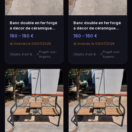
Banc double en fer forgé
Banc double en fer forgé
à décor de céramique
à décor de céramique
imitant le bois
imitant le bois
180 – 180 €
180 – 180 €
150x55x80 cm Avec
150x55x80 cm Avec
rallonge
📅 Invendu le 03/07/2026
rallonge
📅 Invendu le 03/07/2026
Puget-sur-
Puget-sur-
Objets d'art & Curiosités
Objets d'art & Curiosités
Argens
Argens