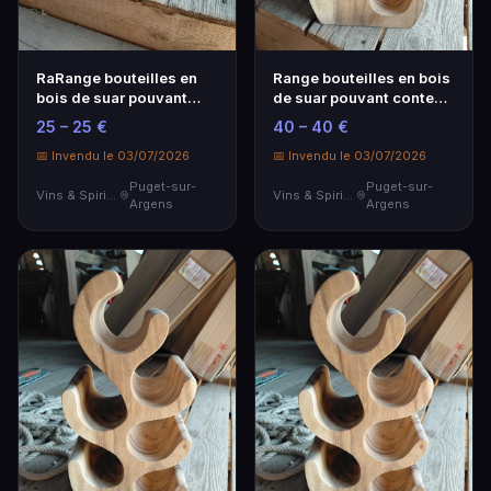
RaRange bouteilles en
Range bouteilles en bois
bois de suar pouvant
de suar pouvant contenir
contenir 3 bouteilles
6 bouteilles 28x23x50
25 – 25 €
40 – 40 €
25x8x30 cm
cm
📅 Invendu le 03/07/2026
📅 Invendu le 03/07/2026
Puget-sur-
Puget-sur-
Vins & Spiritueux
Vins & Spiritueux
Argens
Argens