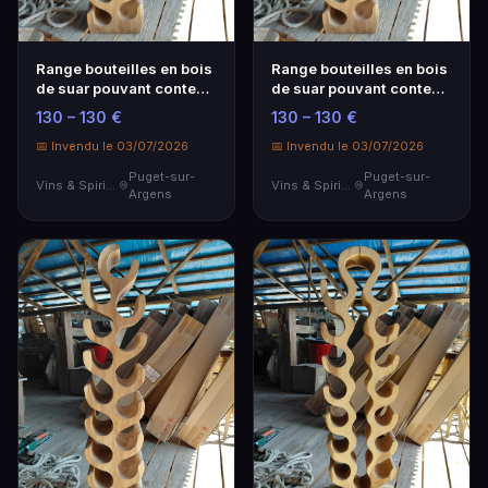
Range bouteilles en bois
Range bouteilles en bois
de suar pouvant contenir
de suar pouvant contenir
16 bouteilles 28x23x130
16 bouteilles 28x23x130
130 – 130 €
130 – 130 €
cm
cm
📅 Invendu le 03/07/2026
📅 Invendu le 03/07/2026
Puget-sur-
Puget-sur-
Vins & Spiritueux
Vins & Spiritueux
Argens
Argens