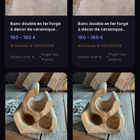
Banc double en fer forgé
Banc double en fer forgé
à décor de céramique
à décor de céramique
imitant le bois
imitant le bois
180 – 180 €
180 – 180 €
150x55x80 cm Avec
150x55x80 cm Avec
rallonge
📅 Invendu le 03/07/2026
rallonge
📅 Invendu le 03/07/2026
Puget-sur-
Puget-sur-
Objets d'art & Curiosités
Objets d'art & Curiosités
Argens
Argens