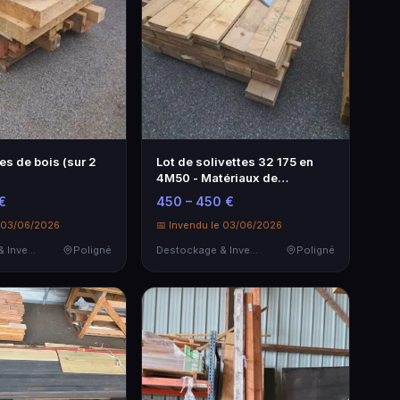
es de bois (sur 2
Lot de solivettes 32 175 en
4M50 - Matériaux de
construction
€
450 – 450 €
e 03/06/2026
📅 Invendu le 03/06/2026
Destockage & Invendus
Poligné
Destockage & Invendus
Poligné