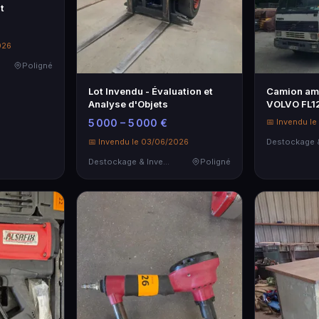
t
026
Poligné
Lot Invendu - Évaluation et
Camion amp
Analyse d'Objets
VOLVO FL1
4, grue…
5 000 – 5 000 €
📅 Invendu l
📅 Invendu le 03/06/2026
Destockage & Invendus
Poligné