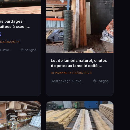
rs bardages :
aitées à cœur,
…
€
e 03/06/2026
Destockage & Invendus
Poligné
Lot de lambris naturel, chutes
de poteaux lamellé collé,
lam…
📅 Invendu le 03/06/2026
Destockage & Invendus
Poligné