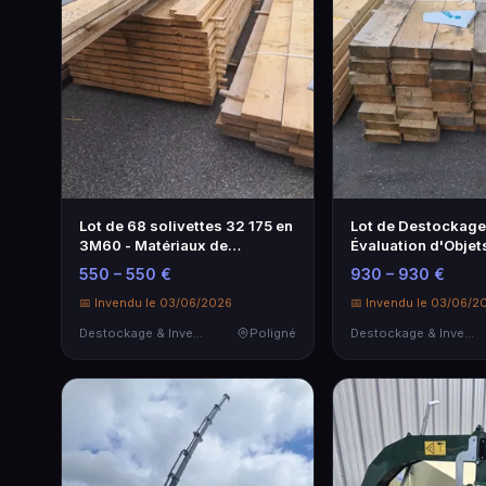
Lot de 68 solivettes 32 175 en
Lot de Destockage
3M60 - Matériaux de
Évaluation d'Objet
construction
550 – 550 €
930 – 930 €
📅 Invendu le 03/06/2026
📅 Invendu le 03/06/2
Destockage & Invendus
Poligné
Destockage & Invendus