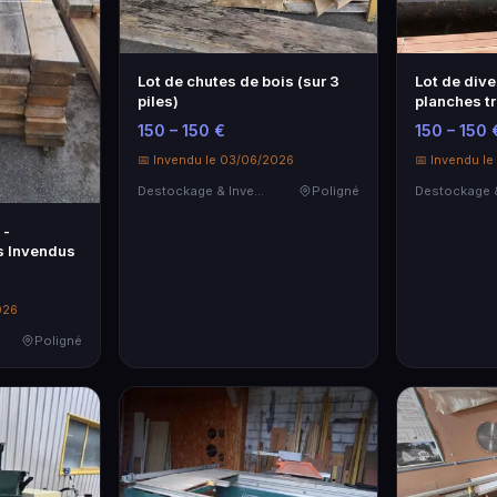
Lot de chutes de bois (sur 3
Lot de dive
piles)
planches tr
tassauds 
150 – 150 €
150 – 150 
📅 Invendu le 03/06/2026
📅 Invendu l
Destockage & Invendus
Poligné
 -
s Invendus
026
Poligné