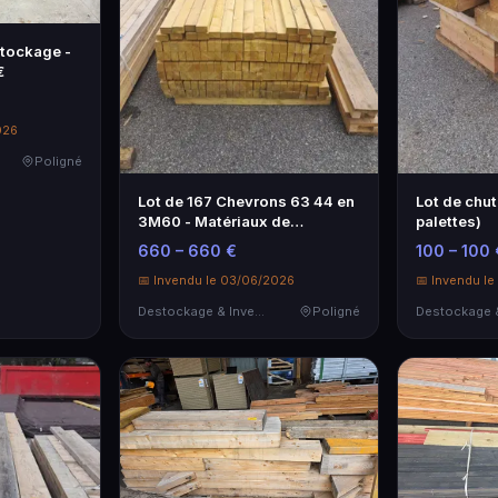
stockage -
€
026
Poligné
Lot de 167 Chevrons 63 44 en
Lot de chut
3M60 - Matériaux de
palettes)
Construction
660 – 660 €
100 – 100 
📅 Invendu le 03/06/2026
📅 Invendu l
Destockage & Invendus
Poligné