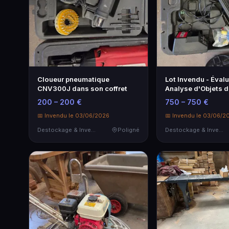
Cloueur pneumatique
Lot Invendu - Évalu
CNV300J dans son coffret
Analyse d'Objets d
Destockage
200 – 200 €
750 – 750 €
📅 Invendu le 03/06/2026
📅 Invendu le 03/06/2
Destockage & Invendus
Poligné
Destockage & Invendus