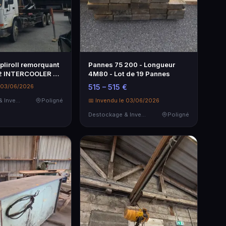
liroll remorquant
Pannes 75 200 - Longueur
2 INTERCOOLER 6
4M80 - Lot de 19 Pannes
e 03/06/2026
515 – 515 €
Destockage & Invendus
Poligné
📅 Invendu le 03/06/2026
Destockage & Invendus
Poligné