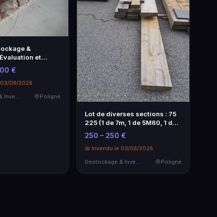
tockage &
Évaluation et
000 €
e 03/06/2026
Destockage & Invendus
Poligné
Lot de diverses sections : 75
225 (1 de 7m, 1 de 5M60, 1 de
…
250 – 250 €
📅 Invendu le 03/06/2026
Destockage & Invendus
Poligné