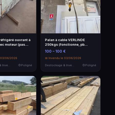
 réfrigéré ouvrant à
Palan à cable VERLINDE
vec moteur (pas
250kgs (fonctionne, pb
électrique) av…
100 – 100 €
e 03/06/2026
📅 Invendu le 03/06/2026
Destockage & Invendus
Poligné
Destockage & Invendus
Poligné