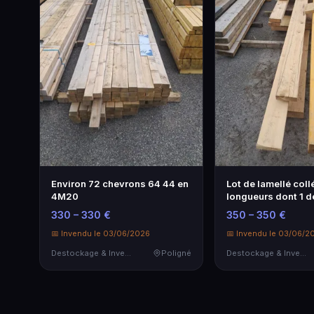
Environ 72 chevrons 64 44 en
Lot de lamellé coll
4M20
longueurs dont 1 d
en …
330 – 330 €
350 – 350 €
📅 Invendu le 03/06/2026
📅 Invendu le 03/06/2
Destockage & Invendus
Poligné
Destockage & Invendus