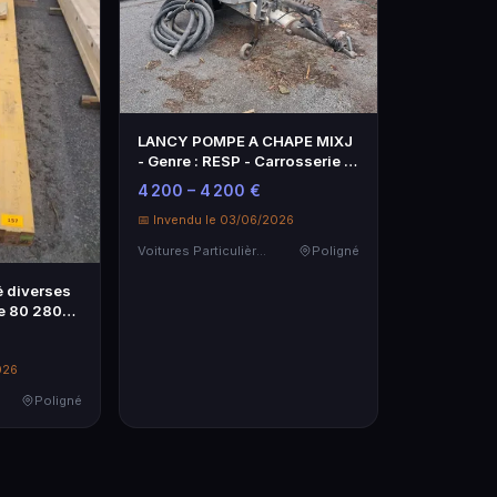
LANCY POMPE A CHAPE MIXJ
- Genre : RESP - Carrosserie :
TRAV…
4 200 – 4 200 €
📅 Invendu le 03/06/2026
Voitures Particulières
Poligné
é diverses
e 80 280
026
Poligné