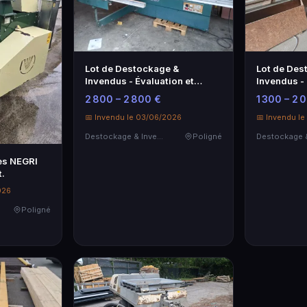
Lot de Destockage &
Lot de Des
Invendus - Évaluation et
Invendus - 
Opportunité d'Achat
Analyse
2 800 – 2 800 €
1 300 – 2 
📅 Invendu le 03/06/2026
📅 Invendu l
Destockage & Invendus
Poligné
es NEGRI
.
026
Poligné