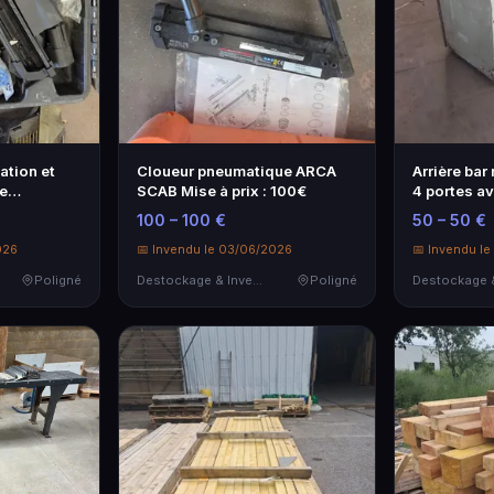
ation et
Cloueur pneumatique ARCA
Arrière bar
e
SCAB Mise à prix : 100€
4 portes a
en…
100 – 100 €
50 – 50 €
026
📅 Invendu le 03/06/2026
📅 Invendu l
Poligné
Destockage & Invendus
Poligné