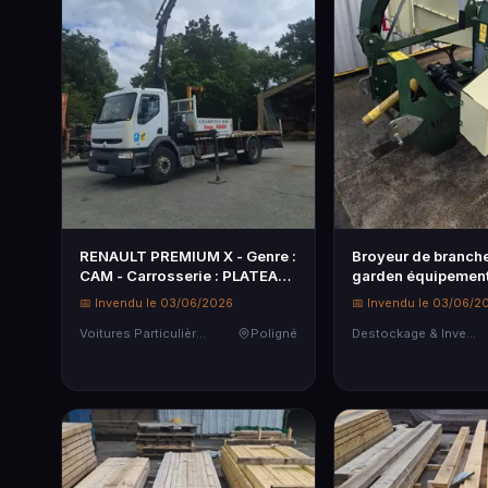
RENAULT PREMIUM X - Genre :
Broyeur de branch
CAM - Carrosserie : PLATEAU
garden équipement
- En…
📅 Invendu le 03/06/2026
📅 Invendu le 03/06/2
Voitures Particulières
Poligné
Destockage & Invendus