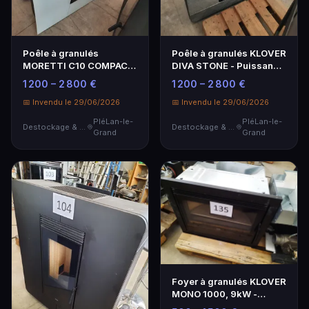
Poêle à granulés
Poêle à granulés KLOVER
MORETTI C10 COMPACT
DIVA STONE - Puissance
GLASS 10kW - Efficacité
et Efficacité Énergétique
1 200 – 2 800 €
1 200 – 2 800 €
et Design
📅 Invendu le 29/06/2026
📅 Invendu le 29/06/2026
PléLan-le-
PléLan-le-
Destockage & Invendus
Destockage & Invendus
Grand
Grand
Foyer à granulés KLOVER
MONO 1000, 9kW -
Énergie Efficace