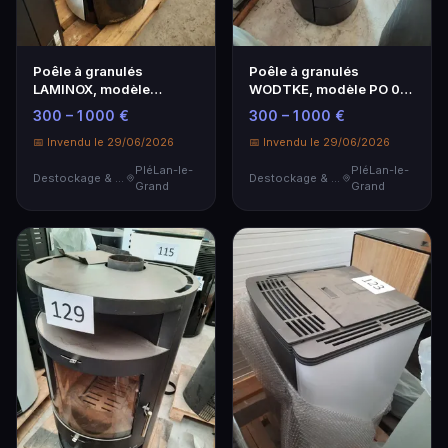
Poêle à granulés
Poêle à granulés
LAMINOX, modèle
WODTKE, modèle PO 03-
JESSICA NATURAL, noir
05 air+, 6kW
300 – 1 000 €
300 – 1 000 €
7,5kW…
📅 Invendu le 29/06/2026
📅 Invendu le 29/06/2026
PléLan-le-
PléLan-le-
Destockage & Invendus
Destockage & Invendus
Grand
Grand