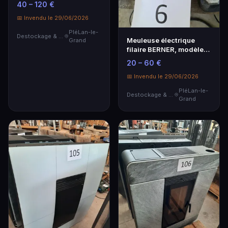
40 – 120 €
📅 Invendu le 29/06/2026
PléLan-le-
Destockage & Invendus
Meuleuse électrique
Grand
filaire BERNER, modèle
BAG 125-2 E, diam…
20 – 60 €
📅 Invendu le 29/06/2026
PléLan-le-
Destockage & Invendus
Grand