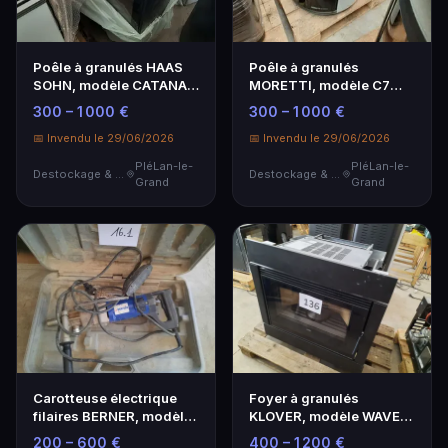
Poêle à granulés HAAS
Poêle à granulés
SOHN, modèle CATANA II
MORETTI, modèle C7
444-06ST, 8kW
GLOBE GLASS
300 – 1 000 €
300 – 1 000 €
📅 Invendu le 29/06/2026
📅 Invendu le 29/06/2026
PléLan-le-
PléLan-le-
Destockage & Invendus
Destockage & Invendus
Grand
Grand
Carotteuse électrique
Foyer à granulés
filaires BERNER, modèle
KLOVER, modèle WAVE
BDIVADW sans b…
80, 9kW
200 – 600 €
400 – 1 200 €