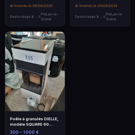
7,5kW…
8kW
📅 Invendu le 29/06/2026
📅 Invendu le 29/06/2026
PléLan-le-
PléLan-le-
Destockage & Invendus
Destockage & Invendus
Grand
Grand
Poêle à granulés DIELLE,
modèle SQUARE 60
blanc, 8kW
300 – 1 000 €