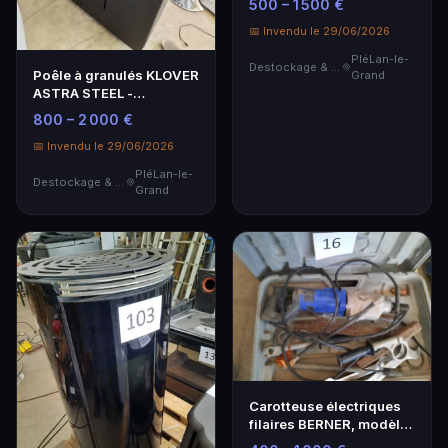
500 – 1 500 €
📅 Invendu le 29/06/2026
PléLan-le-
Destockage & Invendus
Poêle à granulés KLOVER
Grand
ASTRA STEEL -
Performance et Design
800 – 2 000 €
📅 Invendu le 29/06/2026
PléLan-le-
Destockage & Invendus
Grand
Carotteuse électriques
filaires BERNER, modèle
BDIVAD sans b…