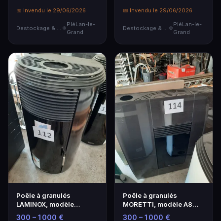
📅 Invendu le 29/06/2026
📅 Invendu le 29/06/2026
PléLan-le-
PléLan-le-
Destockage & Invendus
Destockage & Invendus
Grand
Grand
Poêle à granulés
Poêle à granulés
LAMINOX, modèle
MORETTI, modèle A8
JESSICA NATURAL, noir
COMPACT GLASS gris,
300 – 1 000 €
300 – 1 000 €