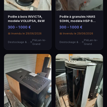
Poêle à bois INVICTA,
Poêle à granulés HAAS
modèle VOLUPSA, 8kW
SOHN, modèle HSP 6
PELLETTO II, 8kW
300 – 1 000 €
300 – 1 000 €
📅 Invendu le 29/06/2026
📅 Invendu le 29/06/2026
PléLan-le-
PléLan-le-
Destockage & Invendus
Destockage & Invendus
Grand
Grand