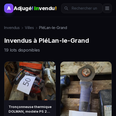
Adjugé
!
In
vendu
!
A
Invendus
Villes
PléLan-le-Grand
Invendus à PléLan-le-Grand
19 lots disponibles
Tronçonneuse thermique
DOLMAN, modèle PS 221
TM, guide 25 cm…