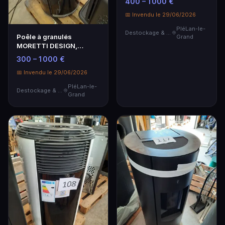
400 – 1 000 €
📅 Invendu le 29/06/2026
PléLan-le-
Destockage & Invendus
Poêle à granulés
Grand
MORETTI DESIGN,
modèle RELAX 6,5 GLOB
300 – 1 000 €
GLASS…
📅 Invendu le 29/06/2026
PléLan-le-
Destockage & Invendus
Grand