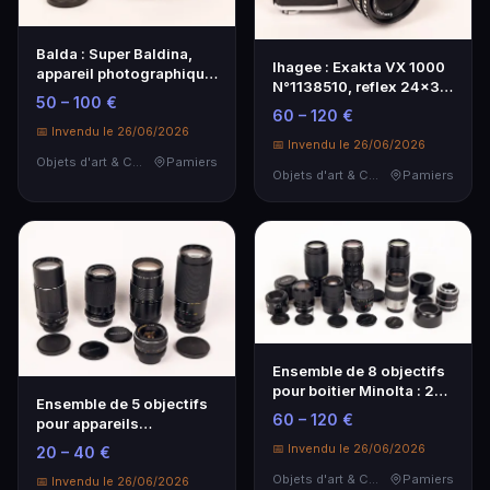
Balda : Super Baldina,
Ihagee : Exakta VX 1000
appareil photographique
N°1138510, reflex 24x36,
24x36 à visée…
50 – 100 €
obj.
60 – 120 €
📅 Invendu le 26/06/2026
📅 Invendu le 26/06/2026
Objets d'art & Curiosités
Pamiers
Objets d'art & Curiosités
Pamiers
Ensemble de 8 objectifs
pour boitier Minolta : 2
Ensemble de 5 objectifs
Zoom Minolt…
60 – 120 €
pour appareils
photographiques
📅 Invendu le 26/06/2026
20 – 40 €
24x36…
Objets d'art & Curiosités
Pamiers
📅 Invendu le 26/06/2026