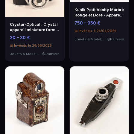
Kunik Petit Vanity Marbré
Rouge et Doré - Appareil
Miniaturisé
750 – 950 €
Crystar-Optical : Crystar
appareil miniature format
📅 Invendu le 26/06/2026
14x14mm …
20 – 30 €
Jouets & Modélisme
Pamiers
📅 Invendu le 26/06/2026
Jouets & Modélisme
Pamiers