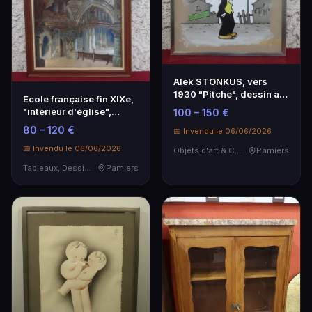
Alek STONKUS, vers
1930 "Pitche", dessin au
Ecole française fin XIXe,
crayon gras en c…
"intérieur d'église",
100 – 150 €
aquarelle 50…
80 – 120 €
📅 Invendu le 06/06/2026
📅 Invendu le 06/06/2026
Objets d'art & Curiosités
Pamiers
Tableaux, Dessins & Estampes
Pamiers