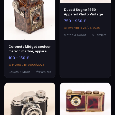
Ducati Sogno 1950 -
Appareil Photo Vintage
750 – 950 €
📅 Invendu le 26/06/2026
Motos & Scooters
Pamiers
Coronet : Midget couleur
marron marbré, appareil
photographi…
100 – 150 €
📅 Invendu le 26/06/2026
Jouets & Modélisme
Pamiers