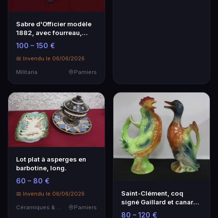
Sabre d'Officier modèle
1882, avec fourreau,
long.
100 – 150 €
📅 Invendu le 06/06/2026
Militaria
Pamiers
Lot plat à asperges en
barbotine, long.
60 – 80 €
Saint-Clément, coq
📅 Invendu le 06/06/2026
signé Gaillard et canard,
Céramiques & Porcelaine
Pamiers
h.
80 – 120 €