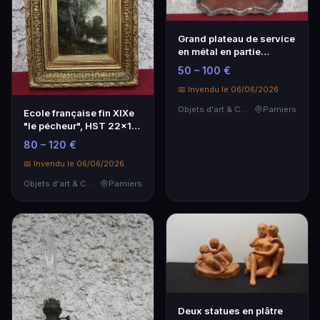
Grand plateau de service
en métal en partie
désargenté, beau…
50 – 100 €
📅 Invendu le 06/06/2026
Objets d'art & Curiosités
Pamiers
Ecole française fin XIXe
"le pécheur", HST 22x16
cm
80 – 120 €
📅 Invendu le 06/06/2026
Objets d'art & Curiosités
Pamiers
Deux statues en plâtre