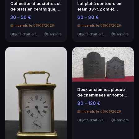
Collection d'assiettes et
Lot plat à contours en
de plats en céramique,
étain 33x52 cm et
provenances…
réchaud de table di…
30 – 50 €
60 – 80 €
📅 Invendu le 06/06/2026
📅 Invendu le 06/06/2026
Objets d'art & Curiosités
Pamiers
Objets d'art & Curiosités
Pamiers
Deux anciennes plaque
de cheminées en fonte,
42x33 et 52x41 …
80 – 120 €
📅 Invendu le 06/06/2026
Objets d'art & Curiosités
Pamiers