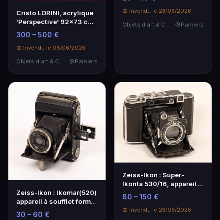
6x13cm: …
📅 Invendu le 26/06/2026
Cristo LORINI, acrylique
'Perspective' 92x73 cm,
Objets d'art & Curiosités
Pamiers
1957
300 – 500 €
📅 Invendu le 06/06/2026
Objets d'art & Curiosités
Pamiers
Zeiss-Ikon : Super-
Ikonta 530/16, appareil à
Zeiss-Ikon : Ikomar(520)
visée télémètrique 6x6
80 – 150 €
appareil à soufflet format
sur film 120 avec obj.
4,5x6cm, obj. Carl Zeiss
Carl Zeiss Jena 2,8/8cm
📅 Invendu le 26/06/2026
30 – 60 €
jena Tessar 4,5/7,5cm,
su...