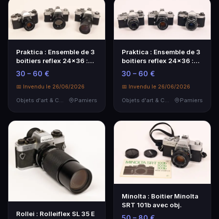
Praktica : Ensemble de 3
Praktica : Ensemble de 3
boitiers reflex 24x36 :
boitiers reflex 24x36 :
Praktica No…
Praktica No…
30 – 60 €
30 – 60 €
📅 Invendu le 26/06/2026
📅 Invendu le 26/06/2026
Objets d'art & Curiosités
Pamiers
Objets d'art & Curiosités
Pamiers
Minolta : Boitier Minolta
SRT 101b avec obj.
Rollei : Rolleiflex SL 35 E
50 – 80 €