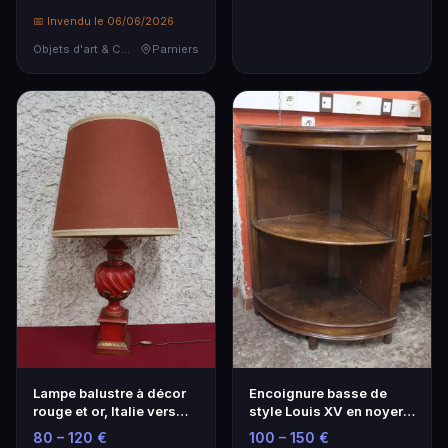
📅 Invendu le 06/06/2026
Objets d'art & Curiosités
Pamiers
Lampe balustre à décor
Encoignure basse de
rouge et or, Italie vers
style Louis XV en noyer,
1960, h.
h.
80 – 120 €
100 – 150 €