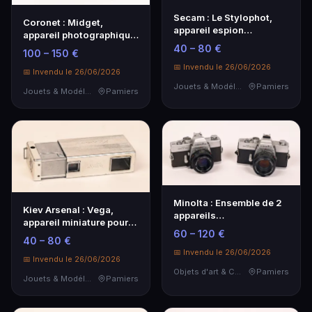
Secam : Le Stylophot,
Coronet : Midget,
appareil espion
appareil photographique
miniature, cond.
miniature en bakel…
40 – 80 €
100 – 150 €
📅 Invendu le 26/06/2026
📅 Invendu le 26/06/2026
Jouets & Modélisme
Pamiers
Jouets & Modélisme
Pamiers
Minolta : Ensemble de 2
Kiev Arsenal : Vega,
appareils
appareil miniature pour
photographiques reflex
60 – 120 €
film 16mm, cond…
40 – 80 €
24x…
📅 Invendu le 26/06/2026
📅 Invendu le 26/06/2026
Objets d'art & Curiosités
Pamiers
Jouets & Modélisme
Pamiers