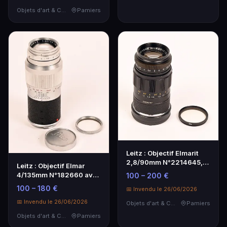
Objets d'art & Curiosités
Pamiers
Leitz : Objectif Elmarit
2,8/90mm N°2214645,
Leitz : Objectif Elmar
un bouchon d'ob…
4/135mm N°182660 avec
100 – 200 €
un bouchon d'ob…
100 – 180 €
📅 Invendu le 26/06/2026
📅 Invendu le 26/06/2026
Objets d'art & Curiosités
Pamiers
Objets d'art & Curiosités
Pamiers