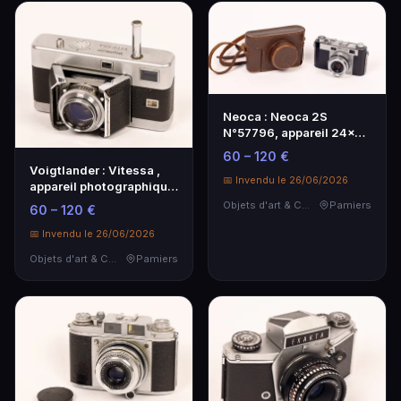
Neoca : Neoca 2S
N°57796, appareil 24x36
à visée télémètriqu…
60 – 120 €
Voigtlander : Vitessa ,
📅 Invendu le 26/06/2026
appareil photographique
24x36 à visé…
Objets d'art & Curiosités
Pamiers
60 – 120 €
📅 Invendu le 26/06/2026
Objets d'art & Curiosités
Pamiers