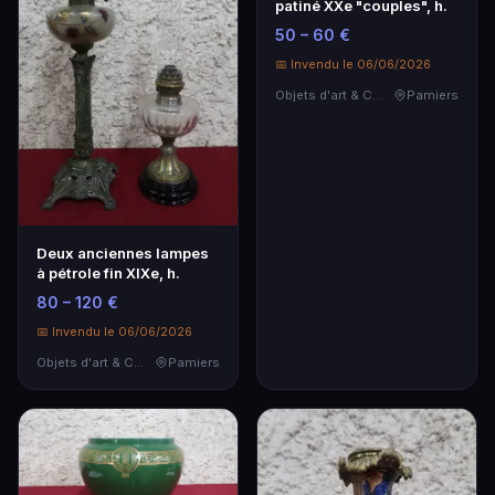
patiné XXe "couples", h.
50 – 60 €
📅 Invendu le 06/06/2026
Objets d'art & Curiosités
Pamiers
Deux anciennes lampes
à pétrole fin XIXe, h.
80 – 120 €
📅 Invendu le 06/06/2026
Objets d'art & Curiosités
Pamiers