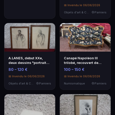
📅 Invendu le 06/06/2026
Objets d'art & Curiosités
Pamiers
A.LANES, début XXe,
Canapé Napoléon III
deux dessins "portraits
trilobé, recouvert de
d'hommes" en pie…
tissu à décor d'oi…
80 – 120 €
100 – 150 €
📅 Invendu le 06/06/2026
📅 Invendu le 06/06/2026
Objets d'art & Curiosités
Pamiers
Numismatique
Pamiers