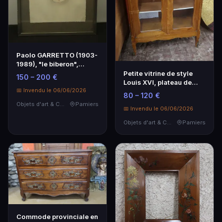
Paolo GARRETTO (1903-
1989), "le biberon",
dessin en couleurs…
Petite vitrine de style
150 – 200 €
Louis XVI, plateau de
📅 Invendu le 06/06/2026
marbre, h.
80 – 120 €
Objets d'art & Curiosités
Pamiers
📅 Invendu le 06/06/2026
Objets d'art & Curiosités
Pamiers
Commode provinciale en