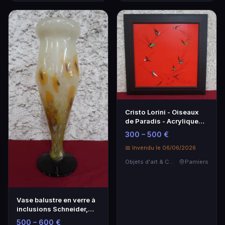
Cristo Lorini - Oiseaux
de Paradis - Acrylique
1957
300 – 500 €
📅 Invendu le 06/06/2026
Objets d'art & Curiosités
Pamiers
Vase balustre en verre à
inclusions Schneider,
époque Art Déco
500 – 600 €