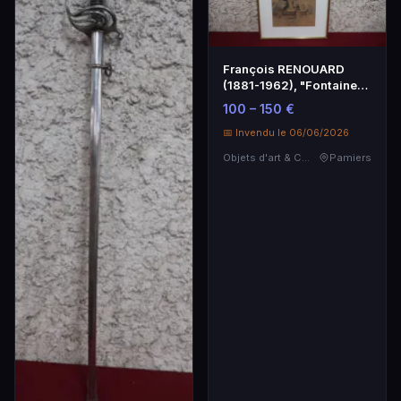
François RENOUARD
(1881-1962), "Fontaine
des fleuves, place …
100 – 150 €
📅 Invendu le 06/06/2026
Objets d'art & Curiosités
Pamiers