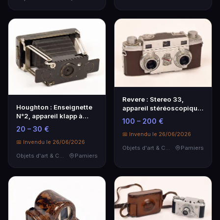
Revere : Stereo 33,
Houghton : Enseignette
appareil stéréoscopique
N°2, appareil klapp à
à visée télémètr…
100 – 200 €
ciseaux format …
20 – 30 €
📅 Invendu le 26/06/2026
📅 Invendu le 26/06/2026
Objets d'art & Curiosités
Pamiers
Objets d'art & Curiosités
Pamiers