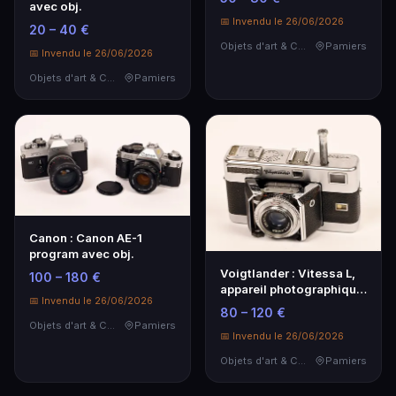
avec obj.
📅 Invendu le 26/06/2026
20 – 40 €
Objets d'art & Curiosités
Pamiers
📅 Invendu le 26/06/2026
Objets d'art & Curiosités
Pamiers
Canon : Canon AE-1
program avec obj.
Voigtlander : Vitessa L,
100 – 180 €
appareil photographique
📅 Invendu le 26/06/2026
24x36 à vis…
80 – 120 €
Objets d'art & Curiosités
Pamiers
📅 Invendu le 26/06/2026
Objets d'art & Curiosités
Pamiers