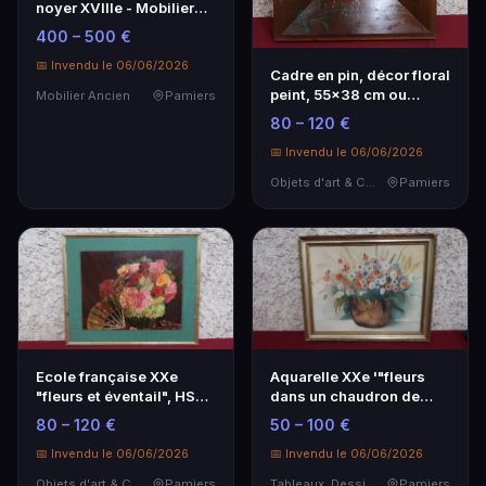
noyer XVIIIe - Mobilier
ancien de qualité
400 – 500 €
📅 Invendu le 06/06/2026
Cadre en pin, décor floral
peint, 55x38 cm ou
Mobilier Ancien
Pamiers
99x82 cm
80 – 120 €
📅 Invendu le 06/06/2026
Objets d'art & Curiosités
Pamiers
Ecole française XXe
Aquarelle XXe '"fleurs
"fleurs et éventail", HSP
dans un chaudron de
36x45 cm, sign…
cuivre" 46x58 cm
80 – 120 €
50 – 100 €
📅 Invendu le 06/06/2026
📅 Invendu le 06/06/2026
Objets d'art & Curiosités
Pamiers
Tableaux, Dessins & Estampes
Pamiers