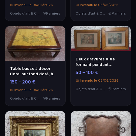
📅 Invendu le 06/06/2026
📅 Invendu le 06/06/2026
Objets d'art & Curiosités
Pamiers
Objets d'art & Curiosités
Pamiers
Deux gravures XIXe
formant pendant
Table basse à décor
"ballons et bulles",
50 – 100 €
floral sur fond doré, h.
19x2…
📅 Invendu le 06/06/2026
150 – 200 €
Objets d'art & Curiosités
Pamiers
📅 Invendu le 06/06/2026
Objets d'art & Curiosités
Pamiers