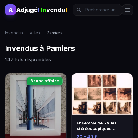
Adjugé
!
In
vendu
!
A
Invendus
Villes
Pamiers
Invendus à Pamiers
147 lots disponibles
Bonne affaire
Ensemble de 5 vues
stéréoscopiques
positives format
20 – 40 €