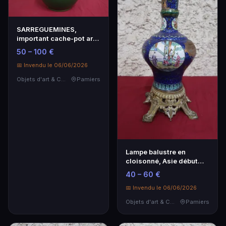
SARREGUEMINES,
important cache-pot art
nouveau vert et or, 2…
50 – 100 €
📅 Invendu le 06/06/2026
Objets d'art & Curiosités
Pamiers
Lampe balustre en
cloisonné, Asie début
XXe, h.
40 – 60 €
📅 Invendu le 06/06/2026
Objets d'art & Curiosités
Pamiers