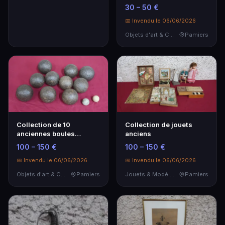
varié", lithograph…
30 – 50 €
📅 Invendu le 06/06/2026
Objets d'art & Curiosités
Pamiers
Collection de 10
Collection de jouets
anciennes boules
anciens
lyonnaises cloutées, on
100 – 150 €
100 – 150 €
jo…
📅 Invendu le 06/06/2026
📅 Invendu le 06/06/2026
Objets d'art & Curiosités
Pamiers
Jouets & Modélisme
Pamiers