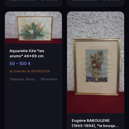
Aquarelle XXe "les
arums" 46x69 cm
50 – 100 €
📅 Invendu le 06/06/2026
Tableaux, Dessins & Estampes
Pamiers
Eugène BABOULENE
(1905-1994), "le bouquet