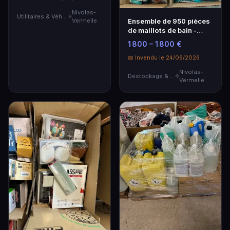
Nivolas-
Utilitaires & Véhicules de Société
Ensemble de 950 pièces
Vermelle
de maillots de bain -
Destockage
1 800 – 1 800 €
📅 Invendu le 24/06/2026
Nivolas-
Destockage & Invendus
Vermelle