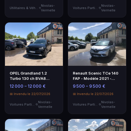
Nivolas-
Nivolas-
Utilitaires & Véhicules de Société
Voitures Particulières
Vermelle
Vermelle
OPEL Grandland 1.2
Renault Scenic TCe 140
Turbo 130 ch BVA8
FAP - Modèle 2021 -
Design & Tech - SUV
Équipement Intens
12 000 – 12 000 €
9 500 – 9 500 €
moderne et performant
📅 Invendu le 22/07/2026
📅 Invendu le 22/07/2026
Nivolas-
Nivolas-
Voitures Particulières
Voitures Particulières
Vermelle
Vermelle