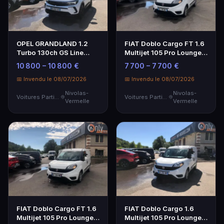
OPEL GRANDLAND 1.2
FIAT Doblo Cargo FT 1.6
Turbo 130ch GS Line
Multijet 105 Pro Lounge -
BVA8 - SUV moderne et
Utilitaire Pratique
10 800 – 10 800 €
7 700 – 7 700 €
performant
📅 Invendu le 08/07/2026
📅 Invendu le 08/07/2026
Nivolas-
Nivolas-
Voitures Particulières
Voitures Particulières
Vermelle
Vermelle
FIAT Doblo Cargo FT 1.6
FIAT Doblo Cargo 1.6
Multijet 105 Pro Lounge -
Multijet 105 Pro Lounge -