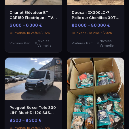
Chariot Élévateur BT
Doosan DX300LC-7
C3E150 Électrique - TVA
Pelle sur Chenilles 30T -
Récupérable
Performance et Fiabilité
6 000 – 6 000 €
80 000 – 80 000 €
📅 Invendu le 24/06/2026
📅 Invendu le 24/06/2026
Nivolas-
Nivolas-
Voitures Particulières
Voitures Particulières
Vermelle
Vermelle
Peugeot Boxer Tole 330
L1H1 BlueHDi 120 S&S
Asphalt - Utilitaire fiable
8 300 – 8 300 €
📅 Invendu le 24/06/2026