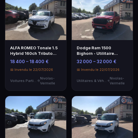
ALFA ROMEO Tonale 1.5
Dodge Ram 1500
Hybrid 160ch Tributo
Bighorn - Utilitaire
Italiano - Voiture
robuste avec plateau
18 400 – 18 400 €
32 000 – 32 000 €
Particulière
📅 Invendu le 22/07/2026
📅 Invendu le 22/07/2026
Nivolas-
Nivolas-
Voitures Particulières
Utilitaires & Véhicules de Société
Vermelle
Vermelle