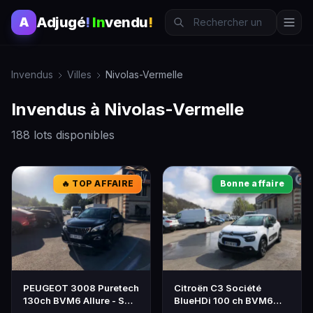
Adjugé
!
In
vendu
!
A
Invendus
Villes
Nivolas-Vermelle
Invendus à Nivolas-Vermelle
188 lots disponibles
🔥 TOP AFFAIRE
Bonne affaire
PEUGEOT 3008 Puretech
Citroën C3 Société
130ch BVM6 Allure - SUV
BlueHDi 100 ch BVM6
d'occasion
Plus - Voiture