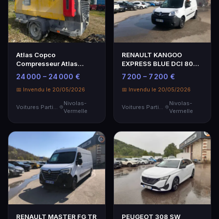
Atlas Copco
RENAULT KANGOO
Compresseur Atlas
EXPRESS BLUE DCI 80
Copco Xahs 408 CD
CONFORT - Genre : CTTE
24 000 – 24 000 €
7 200 – 7 200 €
20800l/Min S…
- …
📅 Invendu le 20/05/2026
📅 Invendu le 20/05/2026
Nivolas-
Nivolas-
Voitures Particulières
Voitures Particulières
Vermelle
Vermelle
RENAULT MASTER FG TR
PEUGEOT 308 SW