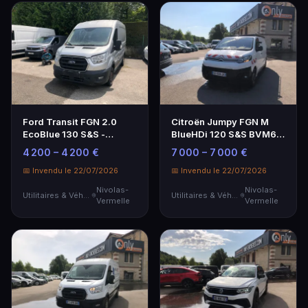
Ford Transit FGN 2.0
Citroën Jumpy FGN M
EcoBlue 130 S&S -
BlueHDi 120 S&S BVM6
Utilitaire performant
Driver - Utilitaire
4 200 – 4 200 €
7 000 – 7 000 €
📅 Invendu le 22/07/2026
📅 Invendu le 22/07/2026
Nivolas-
Nivolas-
Utilitaires & Véhicules de Société
Utilitaires & Véhicules de Société
Vermelle
Vermelle