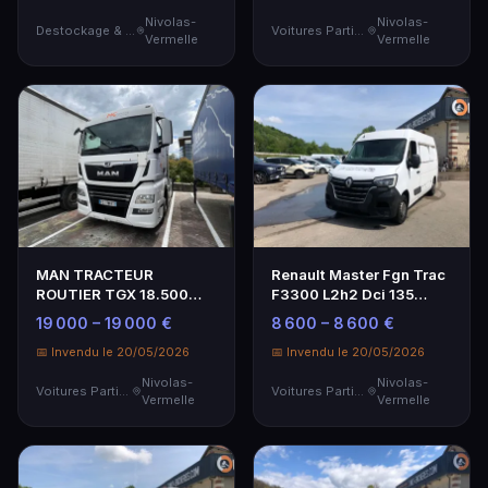
Nivolas-
Nivolas-
Destockage & Invendus
Voitures Particulières
Vermelle
Vermelle
MAN TRACTEUR
Renault Master Fgn Trac
ROUTIER TGX 18.500
F3300 L2h2 Dci 135
4X2 BLS SUR
Grand Confort - G…
19 000 – 19 000 €
8 600 – 8 600 €
DESIGNATION - Ge…
📅 Invendu le 20/05/2026
📅 Invendu le 20/05/2026
Nivolas-
Nivolas-
Voitures Particulières
Voitures Particulières
Vermelle
Vermelle