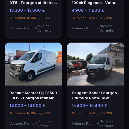
3T5 - Fourgon utilitaire
100ch Élégance - Voiture
fiable
Particulière
13 600 – 13 600 €
4 900 – 4 900 €
📅 Invendu le 08/07/2026
📅 Invendu le 08/07/2026
Nivolas-
Nivolas-
Voitures Particulières
Voitures Particulières
Vermelle
Vermelle
Renault Master Fg F3500
Peugeot Boxer Fourgon -
L3H2 - Fourgon utilitaire
Utilitaire Pratique et
spacieux
Spacieux
14 000 – 14 000 €
15 400 – 15 400 €
📅 Invendu le 08/07/2026
📅 Invendu le 08/07/2026
Nivolas-
Nivolas-
Voitures Particulières
Voitures Particulières
Vermelle
Vermelle