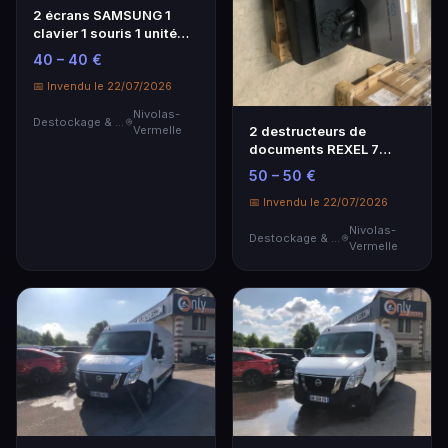
2 écrans SAMSUNG 1
clavier 1 souris 1 unité
centrale 1 imprimante
40 – 40 €
📅 Invendu le 22/07/2026
Nivolas-
Destockage & Invendus
2 destructeurs de
Vermelle
documents REXEL 7
ramettes de papier et
50 – 50 €
banettes 1 ordinateur
portable HP intelCore i5 1
📅 Invendu le 22/07/2026
imprimante HP
Nivolas-
Destockage & Invendus
Vermelle