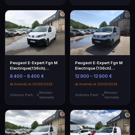
Peugeot E-Expert Fgn M
Peugeot E-Expert Fgn M
Electrique(136ch)
Electrique (136ch)
Batterie 49 Kwh - G…
Batterie 49 Kwh - …
8 400 – 8 400 €
12 900 – 12 900 €
📅 Invendu le 20/05/2026
📅 Invendu le 20/05/2026
Nivolas-
Nivolas-
Voitures Particulières
Voitures Particulières
Vermelle
Vermelle