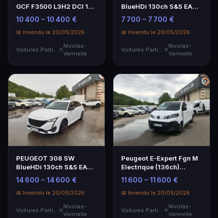
GCF F3500 L3H2 DCI 135
BlueHDi 130ch S&S EAT8
- Genre : CTTE -…
Allure - Genre : VP - …
10 400 – 10 400 €
7 700 – 7 700 €
📅 Invendu le 20/05/2026
📅 Invendu le 20/05/2026
Nivolas-
Nivolas-
Voitures Particulières
Voitures Particulières
Vermelle
Vermelle
PEUGEOT 308 SW
Peugeot E-Expert Fgn M
BlueHDi 130ch S&S EAT8
Electrique (136ch)
Allure - Genre : VP - …
Batterie 49 Kwh - …
14 600 – 14 600 €
11 600 – 11 600 €
📅 Invendu le 20/05/2026
📅 Invendu le 20/05/2026
Nivolas-
Nivolas-
Voitures Particulières
Voitures Particulières
Vermelle
Vermelle