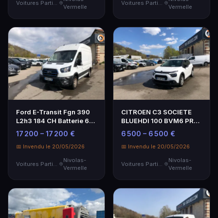
Voitures Particulières
Voitures Particulières
Vermelle
Vermelle
Ford E-Transit Fgn 390
CITROEN C3 SOCIETE
L2h3 184 CH Batterie 68
BLUEHDI 100 BVM6 PRO
Kvh Trend - G…
- Genre : VASP - Car…
17 200 – 17 200 €
6 500 – 6 500 €
📅 Invendu le 20/05/2026
📅 Invendu le 20/05/2026
Nivolas-
Nivolas-
Voitures Particulières
Voitures Particulières
Vermelle
Vermelle