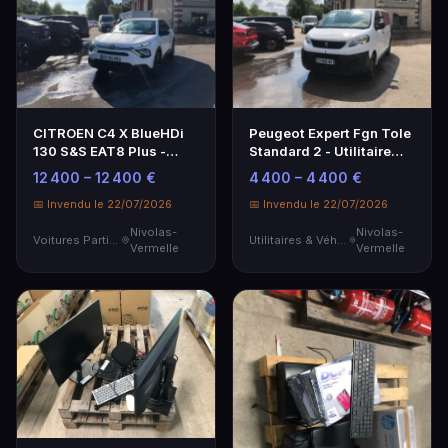
CITROEN C4 X BlueHDi
Peugeot Expert Fgn Tole
130 S&S EAT8 Plus -
Standard 2 - Utilitaire
Voiture Particulière
d'occasion
12 400 – 12 400 €
4 400 – 4 400 €
📅 Invendu le 22/07/2026
📅 Invendu le 22/07/2026
Nivolas-
Nivolas-
Voitures Particulières
Utilitaires & Véhicules de Société
Vermelle
Vermelle