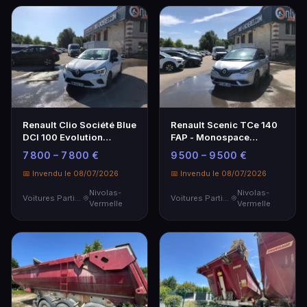
Renault Clio Société Blue
Renault Scenic TCe 140
DCI 100 Evolution
FAP - Monospace
Reversible - Voiture
Familial Économe
7 800 – 7 800 €
9 500 – 9 500 €
d'occasion
📅 Invendu le 08/07/2026
📅 Invendu le 08/07/2026
Nivolas-
Nivolas-
Voitures Particulières
Voitures Particulières
Vermelle
Vermelle