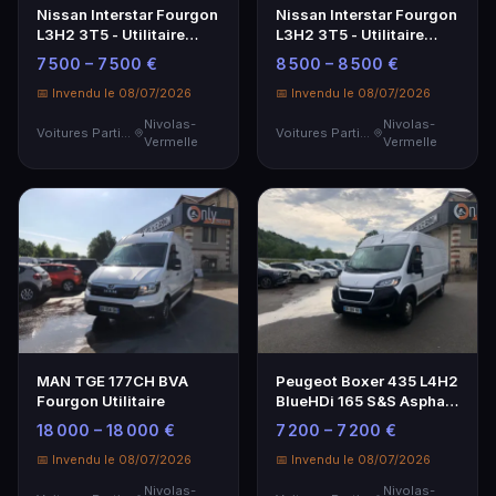
Nissan Interstar Fourgon
Nissan Interstar Fourgon
L3H2 3T5 - Utilitaire
L3H2 3T5 - Utilitaire
Spacieux et Pratique
Spacieux
7 500 – 7 500 €
8 500 – 8 500 €
📅 Invendu le 08/07/2026
📅 Invendu le 08/07/2026
Nivolas-
Nivolas-
Voitures Particulières
Voitures Particulières
Vermelle
Vermelle
MAN TGE 177CH BVA
Peugeot Boxer 435 L4H2
Fourgon Utilitaire
BlueHDi 165 S&S Asphalt
- Utilitaire Spacieux
18 000 – 18 000 €
7 200 – 7 200 €
📅 Invendu le 08/07/2026
📅 Invendu le 08/07/2026
Nivolas-
Nivolas-