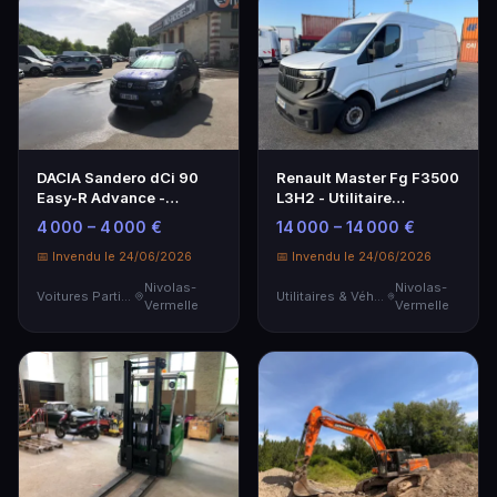
DACIA Sandero dCi 90
Renault Master Fg F3500
Easy-R Advance -
L3H2 - Utilitaire
Voiture Particulière
spacieux et performant
4 000 – 4 000 €
14 000 – 14 000 €
📅 Invendu le 24/06/2026
📅 Invendu le 24/06/2026
Nivolas-
Nivolas-
Voitures Particulières
Utilitaires & Véhicules de Société
Vermelle
Vermelle