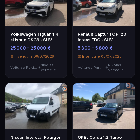
Volkswagen Tiguan 1.4
Renault Captur TCe 120
eHybrid DSG6 - SUV
Intens EDC - SUV
hybride performant
Compact Économique
25 000 – 25 000 €
5 800 – 5 800 €
📅 Invendu le 08/07/2026
📅 Invendu le 08/07/2026
Nivolas-
Nivolas-
Voitures Particulières
Voitures Particulières
Vermelle
Vermelle
Nissan Interstar Fourgon
OPEL Corsa 1.2 Turbo