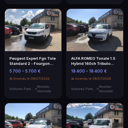
Peugeot Expert Fgn Tole
ALFA ROMEO Tonale 1.5
Standard 2 - Fourgon
Hybrid 160ch Tributo
utilitaire polyvalent
Italiano - Voiture
5 700 – 5 700 €
18 400 – 18 400 €
d'occasion
📅 Invendu le 08/07/2026
📅 Invendu le 08/07/2026
Nivolas-
Nivolas-
Voitures Particulières
Voitures Particulières
Vermelle
Vermelle