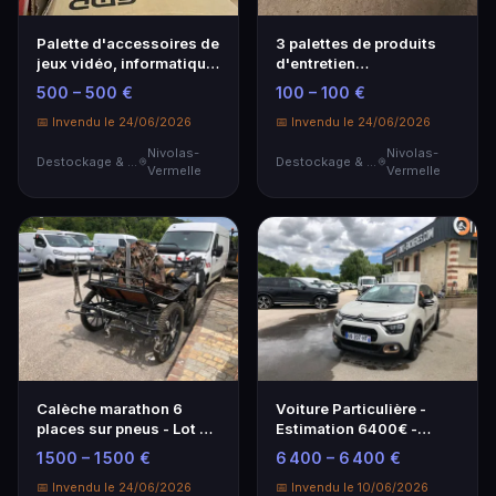
Palette d'accessoires de
3 palettes de produits
jeux vidéo, informatique
d'entretien
et téléphonie
professionnel - Lot de
500 – 500 €
100 – 100 €
déstockage
📅 Invendu le 24/06/2026
📅 Invendu le 24/06/2026
Nivolas-
Nivolas-
Destockage & Invendus
Destockage & Invendus
Vermelle
Vermelle
Calèche marathon 6
Voiture Particulière -
places sur pneus - Lot de
Estimation 6400€ -
loisirs
Bonne Affaire à Saisir
1 500 – 1 500 €
6 400 – 6 400 €
📅 Invendu le 24/06/2026
📅 Invendu le 10/06/2026