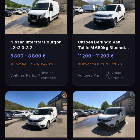
Nissan Interstar Fourgon
Citroen Berlingo Van
L2h2 3t3 2.
Taille M 650kg Bluehdi
100 S&S Bvm6 - G…
8 800 – 8 800 €
11 200 – 11 200 €
📅 Invendu le 20/05/2026
📅 Invendu le 20/05/2026
Nivolas-
Nivolas-
Voitures Particulières
Voitures Particulières
Vermelle
Vermelle