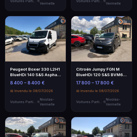
Voitures Particulières
Voitures Particulières
Vermelle
Vermelle
Peugeot Boxer 330 L2H1
Citroën Jumpy FGN M
BlueHDi 140 S&S Asphalt
BlueHDi 120 S&S BVM6 -
- Utilitaire Spacieux
Fourgon utilitaire
8 400 – 8 400 €
17 800 – 17 800 €
📅 Invendu le 08/07/2026
📅 Invendu le 08/07/2026
Nivolas-
Nivolas-
Voitures Particulières
Voitures Particulières
Vermelle
Vermelle