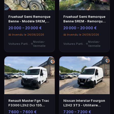
Fruehauf Semi Remorque
Fruehauf Semi Remorque
Benne - Modèle SREM,
Benne SREM - Remorque
Capacité de Charge
de Chantier
20 000 – 20 000 €
20 000 – 20 000 €
Élevée
📅 Invendu le 24/06/2026
📅 Invendu le 24/06/2026
Nivolas-
Nivolas-
Voitures Particulières
Voitures Particulières
Vermelle
Vermelle
Renault Master Fgn Trac
Nissan Interstar Fourgon
F3300 L2h2 Dci 135
L2H2 3T3 - Utilitaire
Grand Confort - Utilitaire
Spacieux et Pratique
7 600 – 7 600 €
7 200 – 7 200 €