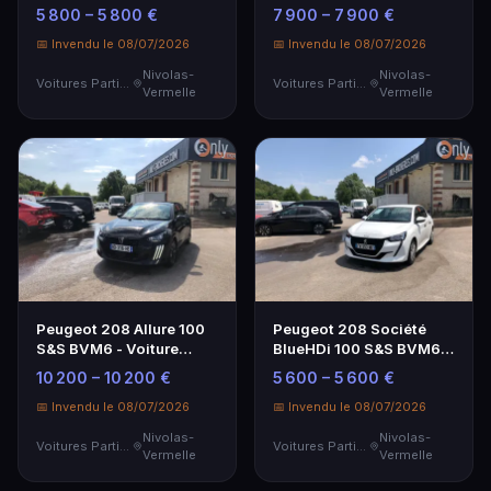
Utilitaire spacieux et
Utilitaire Pratique
5 800 – 5 800 €
7 900 – 7 900 €
économique
📅 Invendu le 08/07/2026
📅 Invendu le 08/07/2026
Nivolas-
Nivolas-
Voitures Particulières
Voitures Particulières
Vermelle
Vermelle
Peugeot 208 Allure 100
Peugeot 208 Société
S&S BVM6 - Voiture
BlueHDi 100 S&S BVM6
d'auto-école
Premium - Compacte
10 200 – 10 200 €
5 600 – 5 600 €
Économique
📅 Invendu le 08/07/2026
📅 Invendu le 08/07/2026
Nivolas-
Nivolas-
Voitures Particulières
Voitures Particulières
Vermelle
Vermelle