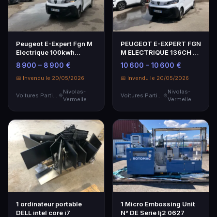
Peugeot E-Expert Fgn M
PEUGEOT E-EXPERT FGN
Electrique 100kwh
M ELECTRIQUE 136CH -
(136ch) Batterie 49…
Genre : CTTE - Car…
8 900 – 8 900 €
10 600 – 10 600 €
📅 Invendu le 20/05/2026
📅 Invendu le 20/05/2026
Nivolas-
Nivolas-
Voitures Particulières
Voitures Particulières
Vermelle
Vermelle
1 ordinateur portable
1 Micro Embossing Unit
DELL intel core i7
N° DE Serie Ij2 0627