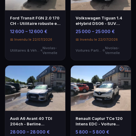
Ford Transit FGN 2.0 170
Volkswagen Tiguan 1.4
CH - Utilitaire robuste et
eHybrid DSG6 - SUV
spacieux
hybride élégant
12 600 – 12 600 €
25 000 – 25 000 €
📅 Invendu le 22/07/2026
📅 Invendu le 22/07/2026
Nivolas-
Nivolas-
Utilitaires & Véhicules de Société
Voitures Particulières
Vermelle
Vermelle
Audi A6 Avant 40 TDI
Renault Captur TCe 120
204ch - Berline
Intens EDC - Voiture
Spacieuse et
Particulière d'Occasion
28 000 – 28 000 €
5 800 – 5 800 €
Performante