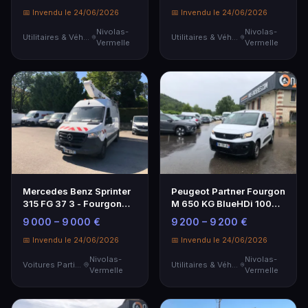
d'occasion
📅 Invendu le 24/06/2026
📅 Invendu le 24/06/2026
Nivolas-
Nivolas-
Utilitaires & Véhicules de Société
Utilitaires & Véhicules de Société
Vermelle
Vermelle
Mercedes Benz Sprinter
Peugeot Partner Fourgon
315 FG 37 3 - Fourgon
M 650 KG BlueHDi 100
utilitaire spacieux
S&S BVM6 - Utilitaire
9 000 – 9 000 €
9 200 – 9 200 €
fiable
📅 Invendu le 24/06/2026
📅 Invendu le 24/06/2026
Nivolas-
Nivolas-
Voitures Particulières
Utilitaires & Véhicules de Société
Vermelle
Vermelle