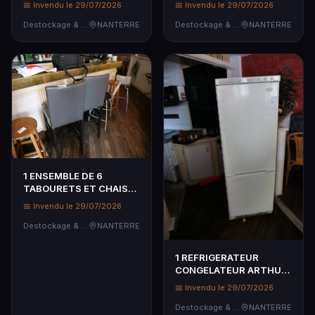
📅 Invendu le 29/07/2026
📅 Invendu le 29/07/2026
DE DECORS, POTS,
DU MUR
PLANTES MIROIRS,
Destockage & Invendus
NANTERRE
Destockage & Invendus
NANTERRE
CHAPEAUX , HORS LES
S...
1 ENSEMBLE DE 6
TABOURETS ET CHAISES
DE BAR DE DIFFERENTS
📅 Invendu le 29/07/2026
HAUTEURS
Destockage & Invendus
NANTERRE
1 REFRIGERATEUR
CONGELATEUR ARTHUR
MARTIN ANCIEN MODELE
📅 Invendu le 29/07/2026
+ 1 REFRIGERATEUR
TABLE TOP PROLINE A
Destockage & Invendus
NANTERRE