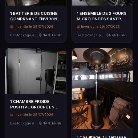
1 BATTERIE DE CUISINE
1 ENSEMBLE DE 2 FOURS
COMPRNANT ENVIRON
MICRO ONDES SILVER
15 ELEMENTS MARMITES
CREST + WHIRLPOOL + 1
📅 Invendu le 29/07/2026
📅 Invendu le 29/07/2026
FAITOUT POELES + 15
BALANCE DE CUISINE
BACS GASTRO DIVERS
Destockage & Invendus
NANTERRE
Destockage & Invendus
NANTERRE
1 CHAMBRE FROIDE
POSITIVE GROUPE EN
PANNEAUX AVEC CLIPS
📅 Invendu le 29/07/2026
220 X 300 XH 236 A
DEMONTER AVEC
Destockage & Invendus
NANTERRE
FRIGORISTE,RECUPERATION
DES ...
1 Chauffage DE Terrasse