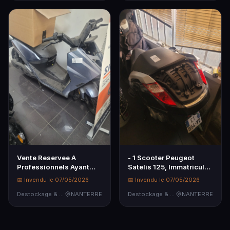
Vente Reservee A
- 1 Scooter Peugeot
Professionnels Ayant
Satelis 125, Immatricule :
Une Attestation DE Cen…
CT-854-YV, DU…
📅 Invendu le 07/05/2026
📅 Invendu le 07/05/2026
Destockage & Invendus
NANTERRE
Destockage & Invendus
NANTERRE