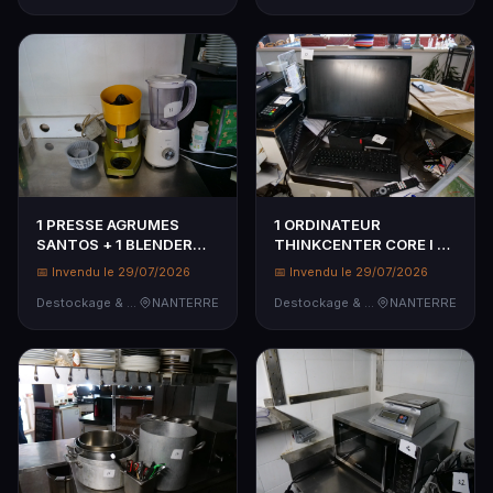
NETTOYER
1 PRESSE AGRUMES
1 ORDINATEUR
SANTOS + 1 BLENDER
THINKCENTER CORE I 3 ,
QUILIVE
ECRAN 22 POUCES VIEW
📅 Invendu le 29/07/2026
📅 Invendu le 29/07/2026
SONIC, CLAVIER ,ETAT
Destockage & Invendus
NANTERRE
INCONNU, PAS D
Destockage & Invendus
NANTERRE
ELECTRICITE