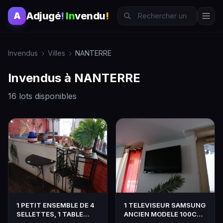
Adjugé
!
In
vendu
!
A
Invendus
Villes
NANTERRE
Invendus à NANTERRE
16 lots disponibles
1 PETIT ENSEMBLE DE 4
1 TELEVISEUR SAMSUNG
SELLETTES, 1 TABLE
ANCIEN MODELE 100CM
DEMI LUNE , ELEMENTS
AVEC TLC A DECROCHER