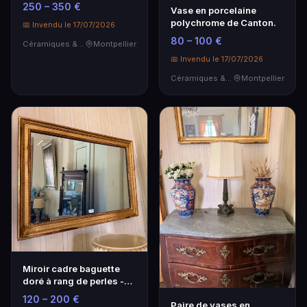
XIXe siècle à décor en
250 – 350 €
Vase en porcelaine
réserve
polychrome de Canton.
📅 Invendu le 17/07/2026
80 – 100 €
Céramiques & Porcelaine
Montpellier
📅 Invendu le 17/07/2026
Céramiques & Porcelaine
Montpellier
Miroir cadre baguette
doré à rang de perles -
Élégance intemporelle
120 – 200 €
Paire de vases en