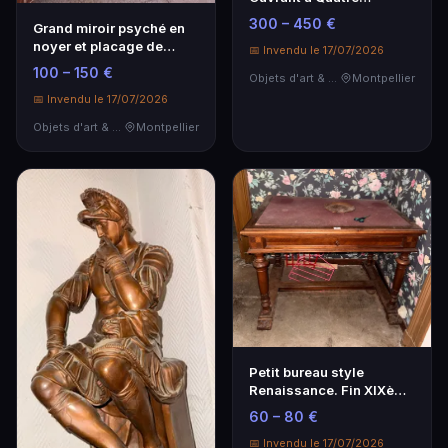
Vantaux et Deux Tiroirs
300 – 450 €
Grand miroir psyché en
noyer et placage de
📅 Invendu le 17/07/2026
noyer
100 – 150 €
Objets d'art & Curiosités
Montpellier
📅 Invendu le 17/07/2026
Objets d'art & Curiosités
Montpellier
Petit bureau style
Renaissance. Fin XIXème
siècle 73 x 65 x …
60 – 80 €
📅 Invendu le 17/07/2026