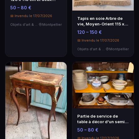
buffets dont un à…
50 – 80 €
📅 Invendu le 17/07/2026
Tapis en soie Arbre de
vie, Moyen-Orient 115 x
Objets d'art & Curiosités
Montpellier
122 cm
120 – 150 €
📅 Invendu le 17/07/2026
Objets d'art & Curiosités
Montpellier
Partie de service de
table à décor d'un semi
floral doré.
50 – 80 €
📅 Invendu le 17/07/2026