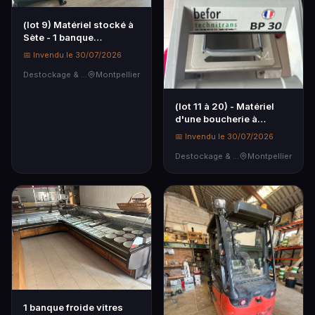
(lot 9) Matériel stocké à
Sète - 1 banque
d'accueil, 1 unité
📅 Invendu le 30/07/2026
centrale HP, 1 écran
DELL, 1 imprimante à
Destockage & Invendus
Montpellier
ticket MUNBYM,...
(lot 11 à 20) - Matériel
d'une boucherie à
Villeneuve lès
📅 Invendu le 30/07/2026
Maguelone - 1
thermoscelleuse BEFOR
Destockage & Invendus
Montpellier
TECHNITRANS sur table
inox
1 banque froide vitres