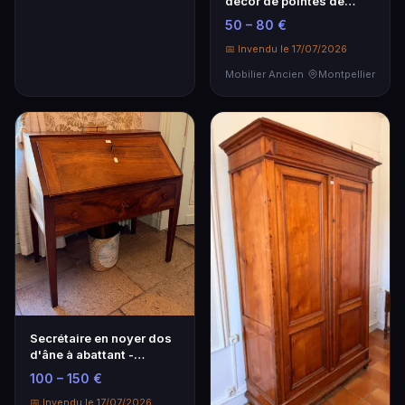
décor de pointes de
diamants.
50 – 80 €
📅 Invendu le 17/07/2026
Mobilier Ancien
Montpellier
Secrétaire en noyer dos
d'âne à abattant -
Mobilier ancien élégant
100 – 150 €
📅 Invendu le 17/07/2026