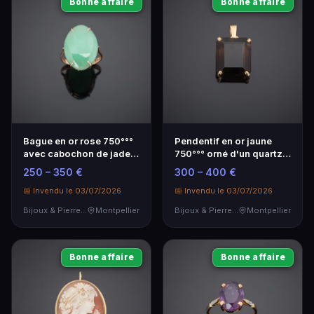
Bonne affaire
Bonne affaire
Bague en or rose 750°°°
Pendentif en or jaune
avec cabochon de jade -
750°°° orné d'un quartz -
Élégance intemporelle
Bijoux de luxe
250 – 350 €
300 – 400 €
📅 Invendu le 03/07/2026
📅 Invendu le 03/07/2026
Bijoux & Pierres Précieuses
Montpellier
Bijoux & Pierres Précieuses
Montpellier
Bonne affaire
Bonne affaire