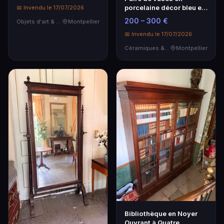
porcelaine décor bleu et
📅 Invendu le 17/07/2026
rouge - Élégance
200 – 300 €
Objets d'art & Curiosités
Montpellier
intemporelle
📅 Invendu le 17/07/2026
Céramiques & Porcelaine
Montpellier
Bibliothèque en Noyer
Ouvrant à Quatre