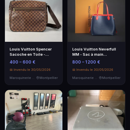
Louis Vuitton Spencer
Louis Vuitton Neverfull
Sacoche en Toile -
MM - Sac à main
Élégance et Praticité
emblématique en toile
400 – 600 €
800 – 1 200 €
Monogram
📅 Invendu le 30/05/2026
📅 Invendu le 30/05/2026
Maroquinerie de Luxe
Montpellier
Maroquinerie de Luxe
Montpellier