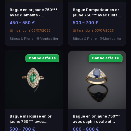
Bague en or jaune 750°°°
Bague Pompadour en or
avec diamants -
jaune 750°°° avec rubis
Élégance intemporelle
et diamants
450 – 550 €
500 – 700 €
📅 Invendu le 03/07/2026
📅 Invendu le 03/07/2026
Bijoux & Pierres Précieuses
Montpellier
Bijoux & Pierres Précieuses
Montpellier
Bonne affaire
Bonne affaire
Bague marquise en or
Bague en or jaune 750°°°
jaune 750°°° avec
avec saphir ovale et
émeraude et diamants
diamants - Élégance
500 – 700 €
600 – 800 €