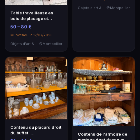
Objets d'art & Curiosités
Montpellier
Table travailleuse en
bois de placage et
marqueterie.
50 – 80 €
📅 Invendu le 17/07/2026
Objets d'art & Curiosités
Montpellier
Contenu du placard droit
du buffet :
Contenu de l'armoire de
Essentiellement des
mariage dont dessous