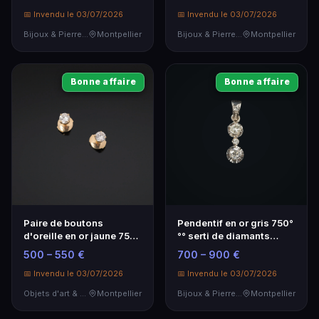
intemporelle
📅 Invendu le 03/07/2026
📅 Invendu le 03/07/2026
Bijoux & Pierres Précieuses
Montpellier
Bijoux & Pierres Précieuses
Montpellier
Bonne affaire
Bonne affaire
Paire de boutons
Pendentif en or gris 750°
d'oreille en or jaune 750°
°° serti de diamants
°° avec diamants - 0,28
anciens – Bijou de
500 – 550 €
700 – 900 €
ct
collection
📅 Invendu le 03/07/2026
📅 Invendu le 03/07/2026
Objets d'art & Curiosités
Montpellier
Bijoux & Pierres Précieuses
Montpellier