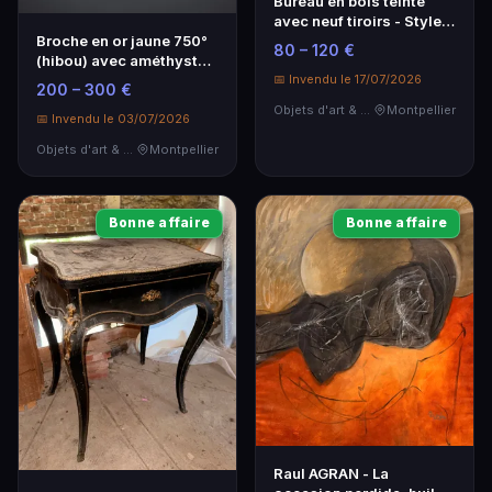
Bureau en bois teinté
avec neuf tiroirs - Style
classique
Broche en or jaune 750°
80 – 120 €
(hibou) avec améthyste -
📅 Invendu le 17/07/2026
Élégance intemporelle
200 – 300 €
Objets d'art & Curiosités
Montpellier
📅 Invendu le 03/07/2026
Objets d'art & Curiosités
Montpellier
Bonne affaire
Bonne affaire
Raul AGRAN - La