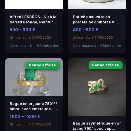
Alfred LESBROS - Nu à la
Potiche balustre en
barrette rouge, Peinture
porcelaine chinoise XIXe
1873-1940
siècle
500 – 600 €
400 – 500 €
📅 Invendu le 05/06/2026
📅 Invendu le 31/05/2026
Objets d'art & Curiosités
Montpellier
Céramiques & Porcelaine
Montpellier
Bonne affaire
Bonne affaire
Bague en or jaune 750°°°
hibou avec émeraude -
Élégance intemporelle
1 500 – 1 800 €
Bague asymétrique en or
📅 Invendu le 30/05/2026
jaune 750° avec sept