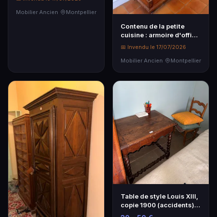
Mobilier Ancien
Montpellier
Contenu de la petite
cuisine : armoire d'office
en pin, deux…
📅 Invendu le 17/07/2026
Mobilier Ancien
Montpellier
Table de style Louis XIII,
copie 1900 (accidents)
69 x 71 x …