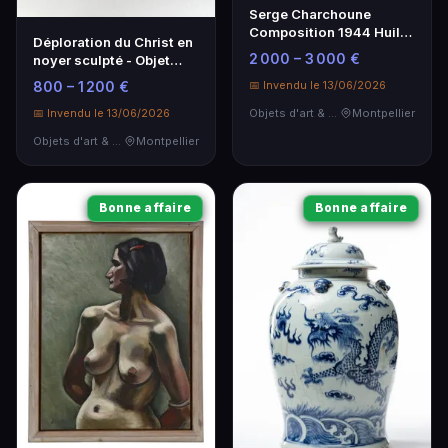
Serge Charchoune
Composition 1944 Huile
Déploration du Christ en
sur Toile
2 000 – 3 000 €
noyer sculpté - Objet
d'art unique
📅 Invendu le 13/06/2026
800 – 1 200 €
Objets d'art & Curiosités
Montpellier
📅 Invendu le 13/06/2026
Objets d'art & Curiosités
Montpellier
Bonne affaire
Bonne affaire