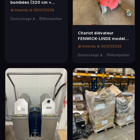
bombées (320 cm +
angle de 59x119x59 cm
📅 Invendu le 30/07/2026
+ 160 cm), 1 meuble à
étagères en bois
Destockage & Invendus
Montpellier
Chariot élévateur
FENWICK-LINDE modèle :
E30/600 H , série :
📅 Invendu le 30/07/2026
H2X387H04457, de 2017
(Plus de batterie), sans
Destockage & Invendus
Montpellier
chargeur,...