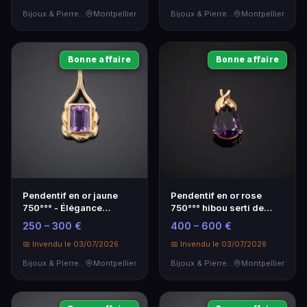
Bijoux & Pierres Précieuses
Montpellier
Bijoux & Pierres Précieuses
Montpellier
Bonne affaire
Bonne affaire
Pendentif en or jaune
Pendentif en or rose
750°°° - Élégance
750°°° hibou serti de
intemporelle
pierres précieuses
250 – 300 €
400 – 600 €
📅 Invendu le 03/07/2026
📅 Invendu le 03/07/2026
Bijoux & Pierres Précieuses
Montpellier
Bijoux & Pierres Précieuses
Montpellier