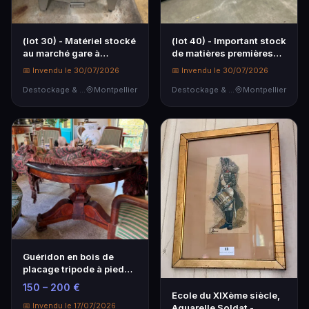
(lot 30) - Matériel stocké
(lot 40) - Important stock
au marché gare à
de matières premières
Montpellier : 1 lot
pour la fabrication de
📅 Invendu le 30/07/2026
📅 Invendu le 30/07/2026
comprenant : 1 autoclave
bijoux fantaisie et
Chaudronnerie
Destockage & Invendus
Montpellier
accessoires stockés à
Destockage & Invendus
Montpellier
industrielle, ...
Lun...
Guéridon en bois de
placage tripode à pieds
griffes - Mobilier Ancien
150 – 200 €
Ecole du XIXème siècle,
📅 Invendu le 17/07/2026
Aquarelle Soldat -