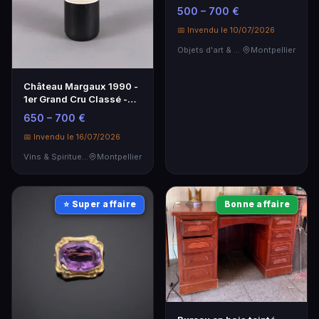
Cuir Lie-de-Vin
500 – 700 €
📅 Invendu le 10/07/2026
Objets d'art & Curiosités
Montpellier
Château Margaux 1990 -
1er Grand Cru Classé -
Vin Rouge d'Exception
650 – 700 €
📅 Invendu le 16/07/2026
Vins & Spiritueux
Montpellier
⭐ Super affaire
Bonne affaire