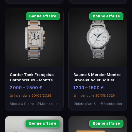
Bonne affaire
Bonne affaire
Cartier Tank Française
Baume & Mercier Montre
Chronoreflex - Montre de
Bracelet Acier Boîtier
Luxe
Rond
2 000 – 2 500 €
1 200 – 1 500 €
📅 Invendu le 30/05/2026
📅 Invendu le 30/05/2026
Bijoux & Pierres Précieuses
Montpellier
Objets d'art & Curiosités
Montpellier
Bonne affaire
Bonne affaire