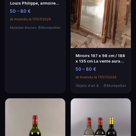
Louis Philippe, armoire
grillagée et armoir…
50 – 80 €
📅 Invendu le 17/07/2026
Mobilier Ancien
Montpellier
Miroirs 167 x 98 cm / 188
x 135 cm La vente aura
lieu à l'ét…
50 – 80 €
📅 Invendu le 17/07/2026
Objets d'art & Curiosités
Montpellier