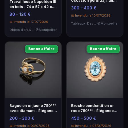
occasion perdida, huile
Travailleuse Napoléon III
sur toile signée, 1943
en bois - 74 x 57 x 42 cm,
300 – 400 €
meuble de caractère
80 – 120 €
📅 Invendu le 10/07/2026
📅 Invendu le 17/07/2026
Tableaux, Dessins & Estampes
Montpellier
Objets d'art & Curiosités
Montpellier
Bonne affaire
Bonne affaire
Bague en or jaune 750°°°
Broche pendentif en or
avec diamant - Élégance
rose 750°°° - Élégance
intemporelle
intemporelle
200 – 300 €
450 – 500 €
📅 Invendu le 03/07/2026
📅 Invendu le 03/07/2026