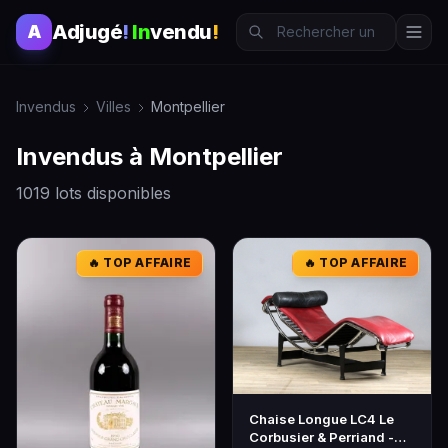
Adjugé
!
In
vendu
!
A
Invendus
Villes
Montpellier
Invendus à Montpellier
1019 lots disponibles
🔥 TOP AFFAIRE
🔥 TOP AFFAIRE
Chaise Longue LC4 Le
Corbusier & Perriand -