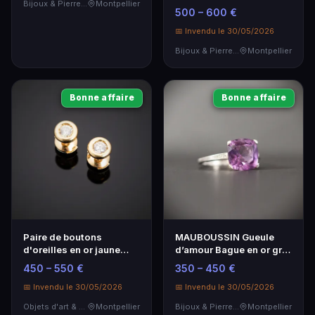
Bijoux & Pierres Précieuses
Montpellier
émeraudes
500 – 600 €
📅 Invendu le 30/05/2026
Bijoux & Pierres Précieuses
Montpellier
Bonne affaire
Bonne affaire
Paire de boutons
MAUBOUSSIN Gueule
d'oreilles en or jaune
d’amour Bague en or gris
750‰ sertis - Élégance
750
450 – 550 €
350 – 450 €
intemporelle
📅 Invendu le 30/05/2026
📅 Invendu le 30/05/2026
Objets d'art & Curiosités
Montpellier
Bijoux & Pierres Précieuses
Montpellier