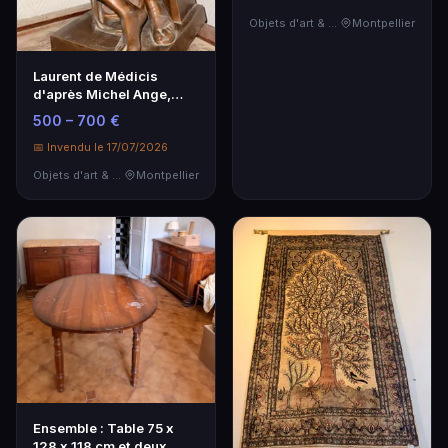
Objets d'art & Curiosités
Montpellier
Laurent de Médicis
d'après Michel Ange,
sujet en bronze
500 – 700 €
📅 Invendu le 17/07/2026
Objets d'art & Curiosités
Montpellier
Ensemble : Table 75 x
128 x 118 cm et deux