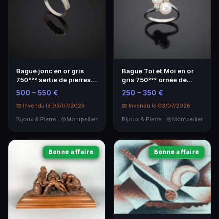
Bague jonc en or gris
Bague Toi et Moi en or
750°°° sertie de pierres
gris 750°°° ornée de
précieuses
pierres précieuses
500 – 550 €
250 – 350 €
📅 Invendu le 03/07/2026
📅 Invendu le 03/07/2026
Bijoux & Pierres Précieuses
Montpellier
Bijoux & Pierres Précieuses
Montpellier
Bonne affaire
Bonne affaire