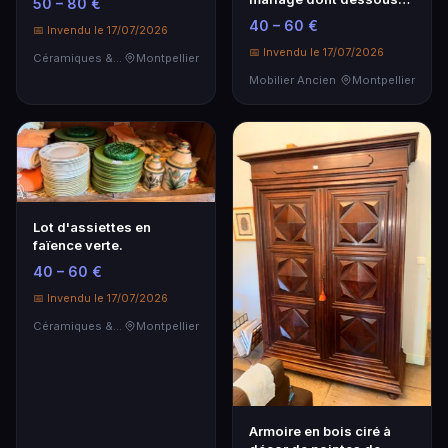
50 – 80 €
car…
de plat en cris…
40 – 60 €
📅 Invendu le 17/07/2026
📅 Invendu le 17/07/2026
Céramiques & Porcelaine
Montpellier
Mobilier Ancien
Montpellier
Lot d'assiettes en
faïence verte.
40 – 60 €
📅 Invendu le 17/07/2026
Céramiques & Porcelaine
Montpellier
Armoire en bois ciré à