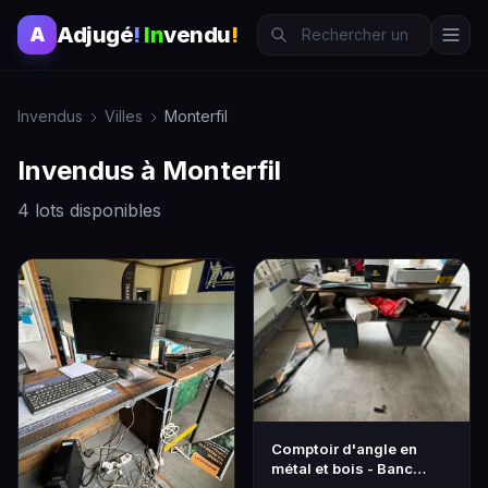
Adjugé
!
In
vendu
!
A
Invendus
Villes
Monterfil
Invendus à Monterfil
4 lots disponibles
Comptoir d'angle en
métal et bois - Banc
d'accueil 2 places -