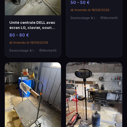
50 – 50 €
Étagère stratifiée
📅 Invendu le 18/06/2026
Destockage & Invendus
Monterfil
Unité centrale DELL avec
écran LG, clavier, souris
et imprimante EPSON
80 – 80 €
📅 Invendu le 18/06/2026
Destockage & Invendus
Monterfil