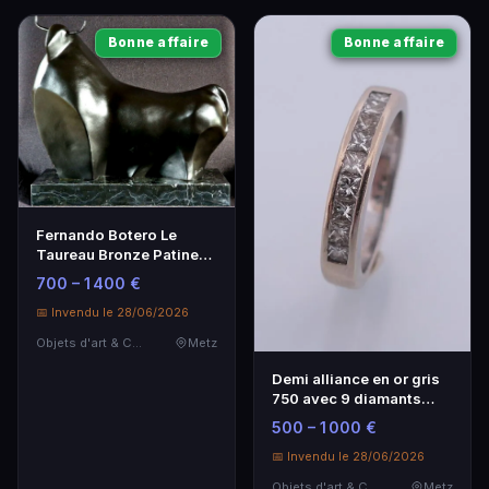
Bonne affaire
Bonne affaire
Fernando Botero Le
Taureau Bronze Patine
Noire 30 cm
700 – 1 400 €
📅 Invendu le 28/06/2026
Objets d'art & Curiosités
Metz
Demi alliance en or gris
750 avec 9 diamants
taille princesse - TDD 51
500 – 1 000 €
📅 Invendu le 28/06/2026
Objets d'art & Curiosités
Metz