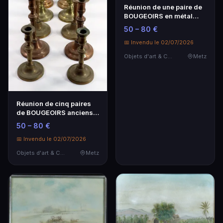
Réunion de une paire de
BOUGEOIRS en métal
argenté, trois pa…
50 – 80 €
📅 Invendu le 02/07/2026
Objets d'art & Curiosités
Metz
Réunion de cinq paires
de BOUGEOIRS anciens
en cuivre et lai…
50 – 80 €
📅 Invendu le 02/07/2026
Objets d'art & Curiosités
Metz