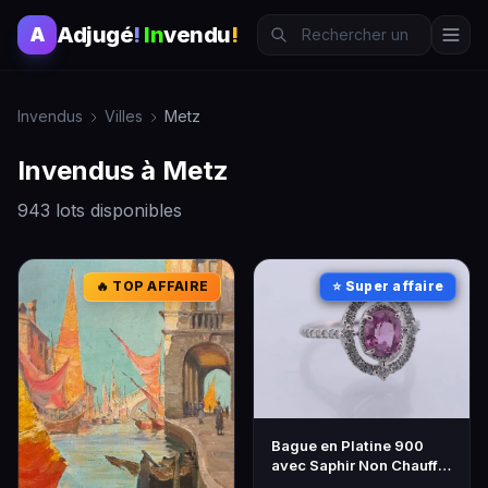
Adjugé
!
In
vendu
!
A
Invendus
Villes
Metz
Invendus à Metz
943 lots disponibles
🔥 TOP AFFAIRE
⭐ Super affaire
Bague en Platine 900
avec Saphir Non Chauffé
1,26 Carat et Diamants