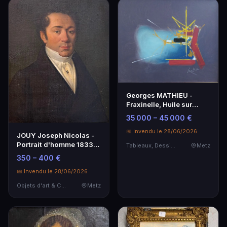
Georges MATHIEU -
Fraxinelle, Huile sur
toile, 1970
35 000 – 45 000 €
📅 Invendu le 28/06/2026
JOUY Joseph Nicolas -
Portrait d'homme 1833
Tableaux, Dessins & Estampes
Metz
Huile sur toile 58x48 cm
350 – 400 €
📅 Invendu le 28/06/2026
Objets d'art & Curiosités
Metz