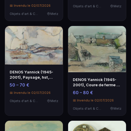
📅 Invendu le 02/07/2026
Objets d'art & Curiosités
Metz
Objets d'art & Curiosités
Metz
DENOS Yannick (1945-
2001), Paysage, hst,
DENOS Yannick (1945-
1972, sbd, titrée a…
2001), Coure de ferme à
50 – 70 €
Massérac, hst, 1…
60 – 80 €
📅 Invendu le 02/07/2026
📅 Invendu le 02/07/2026
Objets d'art & Curiosités
Metz
Objets d'art & Curiosités
Metz