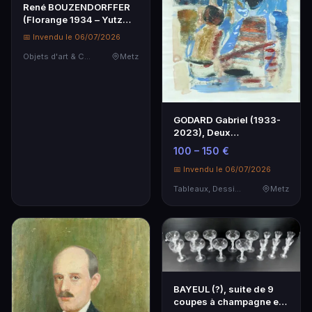
René BOUZENDORFFER
(Florange 1934 – Yutz
2024) est un artist…
📅 Invendu le 06/07/2026
Objets d'art & Curiosités
Metz
GODARD Gabriel (1933-
2023), Deux
personnages, gouache
100 – 150 €
sur pa…
📅 Invendu le 06/07/2026
Tableaux, Dessins & Estampes
Metz
BAYEUL (?), suite de 9
coupes à champagne en