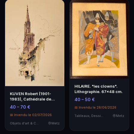
HILAIRE. "les clowns".
Lithographie. 67x48 cm.
KUVEN Robert (1901-
1983), Cathédrale de
40 – 50 €
Strasbourg, dessin à…
40 – 70 €
📅 Invendu le 28/06/2026
📅 Invendu le 02/07/2026
Tableaux, Dessins & Estampes
Metz
Objets d'art & Curiosités
Metz