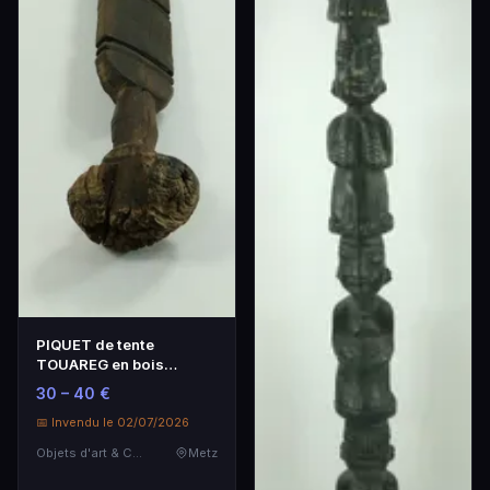
PIQUET de tente
TOUAREG en bois
sculpté.
30 – 40 €
📅 Invendu le 02/07/2026
Objets d'art & Curiosités
Metz