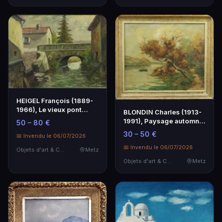
HEIGEL François (1889-
1966), Le vieux pont
BLONDIN Charles (1913-
(Gorze, Moselle),…
1991), Paysage automnal
50 – 80 €
au pêcheur, hs…
30 – 50 €
📅 Invendu le 06/07/2026
📅 Invendu le 06/07/2026
Objets d'art & Curiosités
Metz
Objets d'art & Curiosités
Metz