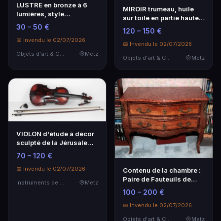
LUSTRE en bronze à 6
MIROIR trumeau, huile
lumières, style
sur toile en partie haute
Restauration, H : 43 cm…
figurant la …
30 – 50 €
120 – 150 €
📅 Invendu le 02/07/2026
📅 Invendu le 02/07/2026
Objets d'art & Curiosités
Metz
Objets d'art & Curiosités
Metz
VIOLON d'étude à décor
sculpté de la Jérusalem
céleste. Copi…
70 – 120 €
📅 Invendu le 02/07/2026
Contenu de la chambre :
Paire de Fauteuils de
Instruments de Musique
Metz
style Louis XV…
100 – 200 €
📅 Invendu le 02/07/2026
Objets d'art & Curiosités
Metz