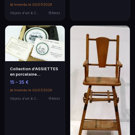
📅 Invendu le 02/07/2026
Objets d'art & Curiosités
Metz
Collection d'ASSIETTES
en porcelaine
SEREMANGE-ERZANGE :
15 – 35 €
6 v…
📅 Invendu le 02/07/2026
Objets d'art & Curiosités
Metz