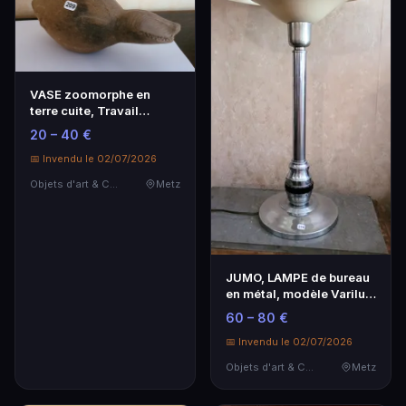
VASE zoomorphe en
terre cuite, Travail
ancien sud amérindien…
20 – 40 €
📅 Invendu le 02/07/2026
Objets d'art & Curiosités
Metz
JUMO, LAMPE de bureau
en métal, modèle Varilux,
années 50.
60 – 80 €
📅 Invendu le 02/07/2026
Objets d'art & Curiosités
Metz