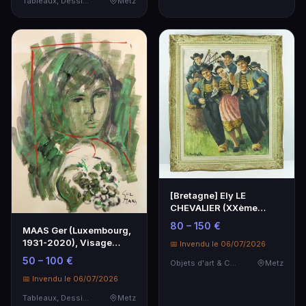
Tableaux, Dessins & Estampes
Metz
[Bretagne] Ely LE
CHEVALIER (XXème
siècle), Danse bretonne,
80 – 150 €
MAAS Ger (Luxembourg,
…
1931-2020), Visage
📅 Invendu le 06/07/2026
féminin, aquarelle …
50 – 100 €
Objets d'art & Curiosités
Metz
📅 Invendu le 06/07/2026
Tableaux, Dessins & Estampes
Metz