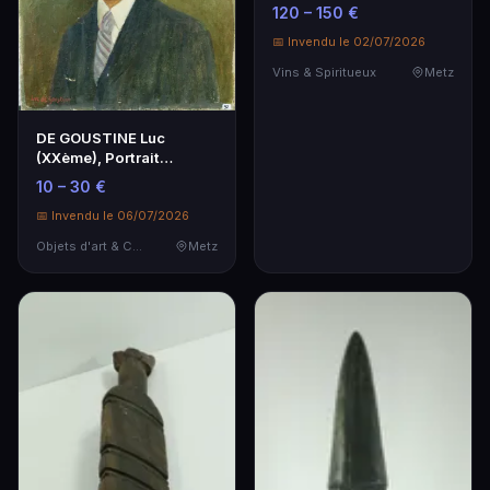
cristal, pied e…
120 – 150 €
📅 Invendu le 02/07/2026
Vins & Spiritueux
Metz
DE GOUSTINE Luc
(XXème), Portrait
d'homme, hst, sbd, 55 x
10 – 30 €
46…
📅 Invendu le 06/07/2026
Objets d'art & Curiosités
Metz