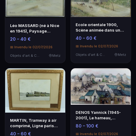
Ecole orientale 1900,
Léo MASSARD (né à Nice
Scène animée dans un
en 1945), Paysage
oasis, hst, sbd e…
enneigé, hst, sbg, …
40 – 60 €
20 – 40 €
📅 Invendu le 02/07/2026
📅 Invendu le 02/07/2026
Objets d'art & Curiosités
Metz
Objets d'art & Curiosités
Metz
DENOS Yannick (1945-
2001), Le hameau,
MARTIN, Tramway à air
Roland-Massérac, hst, …
comprimé, Ligne paris
80 – 100 €
(Louvre) à St-Cl…
40 – 60 €
📅 Invendu le 02/07/2026