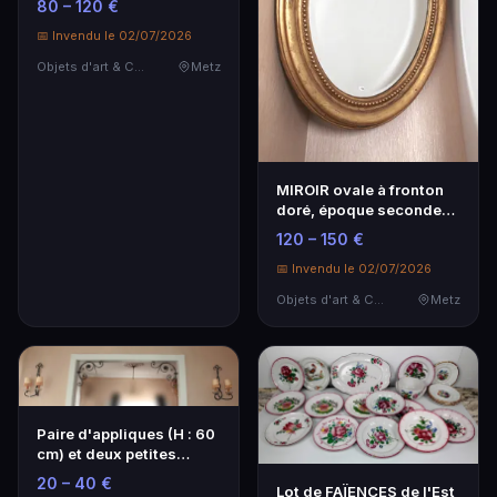
80 – 120 €
📅 Invendu le 02/07/2026
Objets d'art & Curiosités
Metz
MIROIR ovale à fronton
doré, époque seconde
moitié du XIXème…
120 – 150 €
📅 Invendu le 02/07/2026
Objets d'art & Curiosités
Metz
Paire d'appliques (H : 60
cm) et deux petites
consoles en fe…
20 – 40 €
Lot de FAÏENCES de l'Est