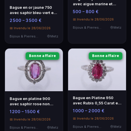
avec aigue marine et
Bague en or jaune 750
diamants - TDD 52
500 – 800 €
avec saphir bleu-vert et
diamants
📅 Invendu le 28/06/2026
2 500 – 3 500 €
Bijoux & Pierres Précieuses
Metz
📅 Invendu le 28/06/2026
Bijoux & Pierres Précieuses
Metz
Bonne affaire
Bonne affaire
Bague en Platine 950
Bague en platine 900
avec Rubis 0,55 Carat et
avec saphir rose non
Diamants 1,57 Carat -
chauffé et diamants -
1 000 – 2 000 €
1 200 – 1 500 €
TDD 50
TDD 52
📅 Invendu le 28/06/2026
📅 Invendu le 28/06/2026
Bijoux & Pierres Précieuses
Metz
Bijoux & Pierres Précieuses
Metz