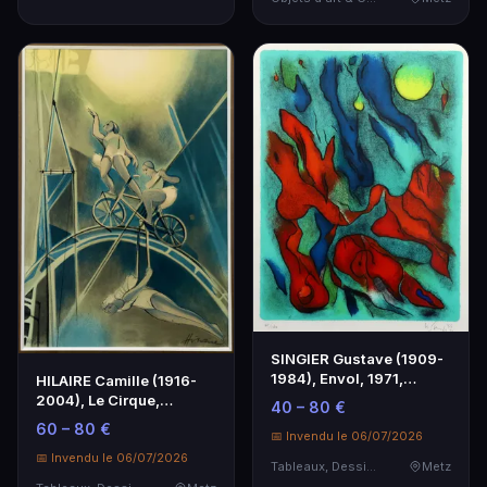
SINGIER Gustave (1909-
1984), Envol, 1971,
HILAIRE Camille (1916-
lithographie, sbd …
2004), Le Cirque,
40 – 80 €
lithographie 63/100,…
60 – 80 €
📅 Invendu le 06/07/2026
📅 Invendu le 06/07/2026
Tableaux, Dessins & Estampes
Metz