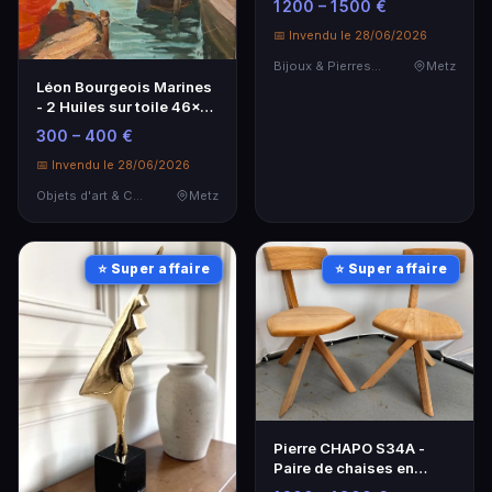
1 200 – 1 500 €
📅 Invendu le 28/06/2026
Bijoux & Pierres Précieuses
Metz
Léon Bourgeois Marines
- 2 Huiles sur toile 46x61
cm
300 – 400 €
📅 Invendu le 28/06/2026
Objets d'art & Curiosités
Metz
⭐ Super affaire
⭐ Super affaire
Pierre CHAPO S34A -
Paire de chaises en
orme, édition Seltz, 1973