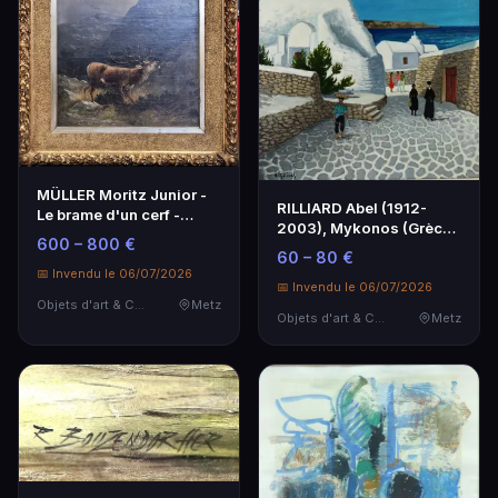
MÜLLER Moritz Junior -
RILLIARD Abel (1912-
Le brame d'un cerf -
2003), Mykonos (Grèce),
Peinture d'art
600 – 800 €
hst, sbd, titrée…
60 – 80 €
📅 Invendu le 06/07/2026
📅 Invendu le 06/07/2026
Objets d'art & Curiosités
Metz
Objets d'art & Curiosités
Metz