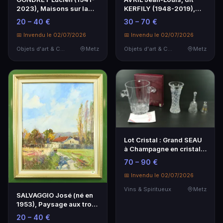
2023), Maisons sur la
KERFILY (1948-2019),
jetée (Bretagne),…
Champs avec coque…
20 – 40 €
30 – 70 €
📅 Invendu le 02/07/2026
📅 Invendu le 02/07/2026
Objets d'art & Curiosités
Metz
Objets d'art & Curiosités
Metz
Lot Cristal : Grand SEAU
à Champagne en cristal
Arnaud de Br…
70 – 90 €
📅 Invendu le 02/07/2026
Vins & Spiritueux
Metz
SALVAGGIO José (né en
1953), Paysage aux trois
peupliers, hs…
20 – 40 €