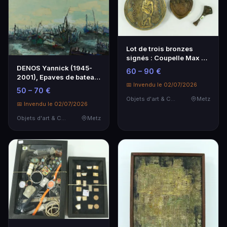
Lot de trois bronzes
signés : Coupelle Max LE
VERRIER "Le Di…
DENOS Yannick (1945-
60 – 90 €
2001), Epaves de bateau,
📅 Invendu le 02/07/2026
hst, 1979, sbd,…
50 – 70 €
Objets d'art & Curiosités
Metz
📅 Invendu le 02/07/2026
Objets d'art & Curiosités
Metz