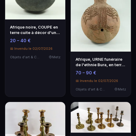
Afrique noire, COUPE en
terre cuite à décor d'une
frise inci…
20 – 40 €
📅 Invendu le 02/07/2026
Objets d'art & Curiosités
Metz
Afrique, URNE funéraire
de l'ethnie Bura, en terre
cuite, fi…
70 – 90 €
📅 Invendu le 02/07/2026
Objets d'art & Curiosités
Metz