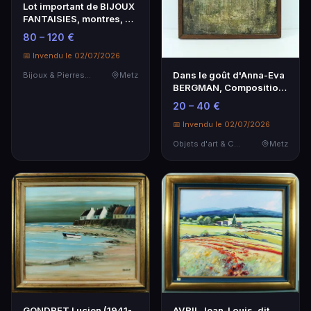
Lot important de BIJOUX
FANTAISIES, montres, 9
paires de bou…
80 – 120 €
📅 Invendu le 02/07/2026
Dans le goût d'Anna-Eva
Bijoux & Pierres Précieuses
Metz
BERGMAN, Composition,
huile sur pann…
20 – 40 €
📅 Invendu le 02/07/2026
Objets d'art & Curiosités
Metz
GONDRET Lucien (1941-
AVRIL Jean-Louis, dit