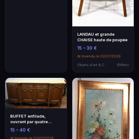
LANDAU et grande
CHAISE haute de poupée
15 – 30 €
📅 Invendu le 02/07/2026
Objets d'art & Curiosités
Metz
BUFFET enfilade,
ouvrant par quatre
portes et deux tiroirs.
15 – 40 €
📅 Invendu le 02/07/2026