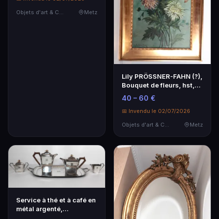
Objets d'art & Curiosités
Metz
Lily PRÖSSNER-FAHN (?),
Bouquet de fleurs, hst,
sbd, 95 x 45…
40 – 60 €
📅 Invendu le 02/07/2026
Objets d'art & Curiosités
Metz
Service à thé et à café en
métal argenté,
comprenant une thé…