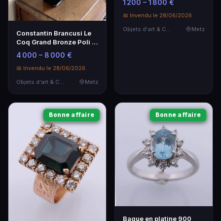
1 200 – 1 800 €
📅 Invendu le 28/06/2026
Objets d'art & Curiosités
Metz
Constantin Brancusi Le
Coq Grand Bronze Poli à
Patine Dorée
4 000 – 8 000 €
📅 Invendu le 28/06/2026
Objets d'art & Curiosités
Metz
Bonne affaire
Bonne affaire
Bague en platine 900