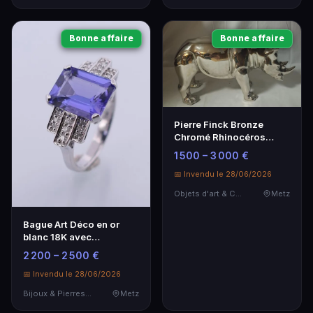
Bonne affaire
Bonne affaire
Pierre Finck Bronze
Chromé Rhinocéros
Debout - Art
1 500 – 3 000 €
Contemporain
📅 Invendu le 28/06/2026
Objets d'art & Curiosités
Metz
Bague Art Déco en or
blanc 18K avec
Tanzanite et diamants
2 200 – 2 500 €
📅 Invendu le 28/06/2026
Bijoux & Pierres Précieuses
Metz