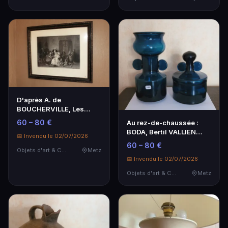
D'après A. de
BOUCHERVILLE, Les
cadeaux de la Marraine &
60 – 80 €
Au rez-de-chaussée :
Pré…
BODA, Bertil VALLIEN
📅 Invendu le 02/07/2026
(1938-2018), Vase …
60 – 80 €
Objets d'art & Curiosités
Metz
📅 Invendu le 02/07/2026
Objets d'art & Curiosités
Metz