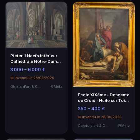
Pieter II Neefs Intérieur
Cathédrale Notre-Dame
d'Anvers Huile sur
3 000 – 6 000 €
Panneau
📅 Invendu le 28/06/2026
Objets d'art & Curiosités
Metz
Ecole XIXème - Descente
de Croix - Huile sur Toile
69 x 100 cm
350 – 400 €
📅 Invendu le 28/06/2026
Objets d'art & Curiosités
Metz