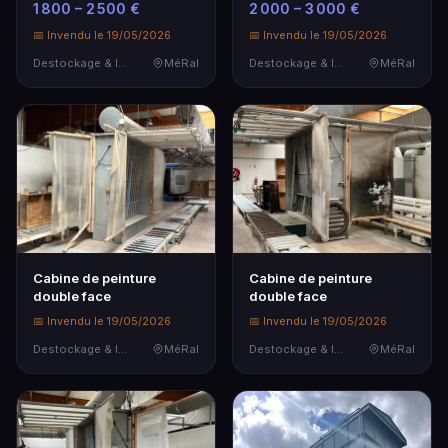
1 800 – 2 500 €
2 000 – 3 000 €
cm env, année 20…
📅 Invendu le 19/05/2026
📅 Invendu le 19/05/2026
Destockage & Invendus
MéRal
Destockage & Invendus
MéRal
Cabine de peinture
Cabine de peinture
double face
double face
📅 Invendu le 19/05/2026
📅 Invendu le 19/05/2026
Destockage & Invendus
MéRal
Destockage & Invendus
MéRal