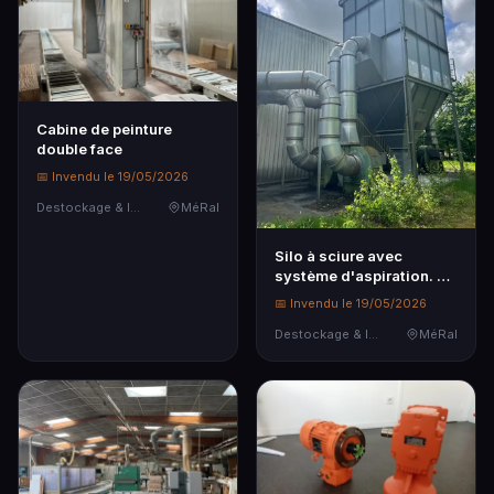
Cabine de peinture
double face
📅 Invendu le 19/05/2026
Destockage & Invendus
MéRal
Silo à sciure avec
système d'aspiration. A
charge de démonta…
📅 Invendu le 19/05/2026
Destockage & Invendus
MéRal