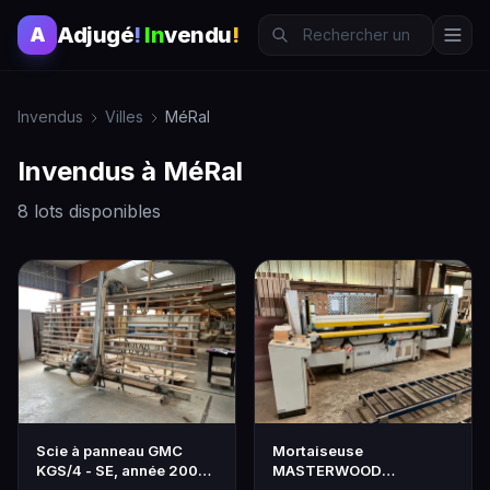
Adjugé
!
In
vendu
!
A
Invendus
Villes
MéRal
Invendus à MéRal
8 lots disponibles
Scie à panneau GMC
Mortaiseuse
KGS/4 - SE, année 2006.
MASTERWOOD
Haut. 300 cm env.…
OMB1CN3K, Course 291