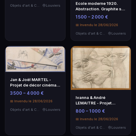
Ecole moderne 1920.
Objets d'art & Curiosités
Louviers
Abstraction. Graphite sur
papier. 31x25 cm.
1 500 – 2 000 €
📅 Invendu le 28/06/2026
Objets d'art & Curiosités
Louviers
Jan & Joël MARTEL -
Projet de décor cinéma
Parisien - Dessin en
3 500 – 4 000 €
couleur
Ivanna & André
📅 Invendu le 28/06/2026
LEMAITRE - Projet
Fresque Salon Lyautey
Objets d'art & Curiosités
Louviers
800 – 1 000 €
1931
📅 Invendu le 28/06/2026
Objets d'art & Curiosités
Louviers