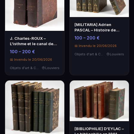
[MILITARIA] Adrien
PASCAL – Histoire de
l'armée et de tous l…
100 – 200 €
J. Charles-ROUX –
L'isthme et le canal de
📅 Invendu le 20/06/2026
Suez, historique, …
100 – 200 €
Objets d'art & Curiosités
Louviers
📅 Invendu le 20/06/2026
Objets d'art & Curiosités
Louviers
[BIBLIOPHILIE] D'EYLAC –
La bibliophilie en 1891-