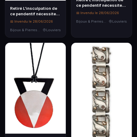
ce pendentif nécessite
Retiré L’insculpation de
des vérifications
📅 Invendu le 28/06/2026
ce pendentif nécessite
complémentaires. En
des vérifications
📅 Invendu le 28/06/2026
conséquence il sera
Bijoux & Pierres Précieuses
Louviers
complémentaires. En
présenté da...
conséquence il sera
Bijoux & Pierres Précieuses
Louviers
présenté da...