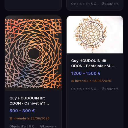
Objets d'art & Curiosités
Louviers
Guy HOUDOUIN dit
ODON - Fantaisie n°4 -
Papier kraft tressé - 110
1 200 – 1 500 €
cm
📅 Invendu le 28/06/2026
Objets d'art & Curiosités
Louviers
Guy HOUDOUIN dit
ODON - Canivet n°1
Collage 1991 - 68,5x51,5
600 – 800 €
cm
📅 Invendu le 28/06/2026
Objets d'art & Curiosités
Louviers