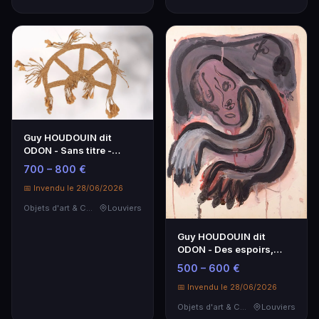
Guy HOUDOUIN dit
ODON - Sans titre -
Papier Kraft tressé - 55
700 – 800 €
cm
📅 Invendu le 28/06/2026
Objets d'art & Curiosités
Louviers
Guy HOUDOUIN dit
ODON - Des espoirs,
Technique mixte, 77x58
500 – 600 €
cm
📅 Invendu le 28/06/2026
Objets d'art & Curiosités
Louviers