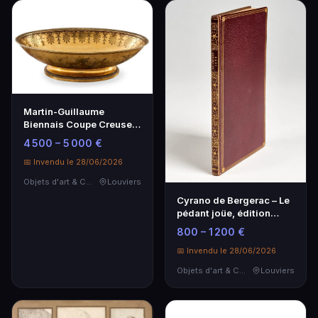
Martin-Guillaume
Biennais Coupe Creuse
Vermeil Ovale Décor
4 500 – 5 000 €
Feuilles
📅 Invendu le 28/06/2026
Objets d'art & Curiosités
Louviers
Cyrano de Bergerac – Le
pédant joüe, édition
1660, reliure maroquin
800 – 1 200 €
📅 Invendu le 28/06/2026
Objets d'art & Curiosités
Louviers