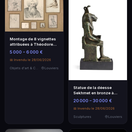
Montage de 8 vignettes
attribuées à Théodore
Géricault et autres
5 000 – 6 000 €
artistes
📅 Invendu le 28/06/2026
Objets d'art & Curiosités
Louviers
Statue de la déesse
Sekhmet en bronze à
patine brune - Égypte
20 000 – 30 000 €
Basse époque
📅 Invendu le 28/06/2026
Sculptures
Louviers