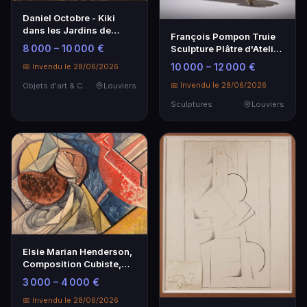
Daniel Octobre - Kiki
dans les Jardins de
François Pompon Truie
l'Orangerie de Versailles,
8 000 – 10 000 €
Sculpture Plâtre d'Atelier
Huile sur toile 65x100cm
1926
10 000 – 12 000 €
📅 Invendu le 28/06/2026
📅 Invendu le 28/06/2026
Objets d'art & Curiosités
Louviers
Sculptures
Louviers
Elsie Marian Henderson,
Composition Cubiste,
Technique Mixte, 1915
3 000 – 4 000 €
📅 Invendu le 28/06/2026