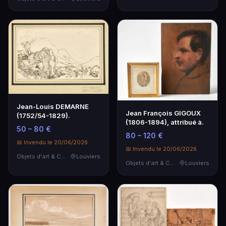
Jean-Louis DEMARNE
Jean François GIGOUX
(1752/54-1829).
(1806-1894), attribué à.
50 – 80 €
80 – 120 €
📅 Invendu le 20/06/2026
📅 Invendu le 20/06/2026
Objets d'art & Curiosités
Louviers
Objets d'art & Curiosités
Louviers