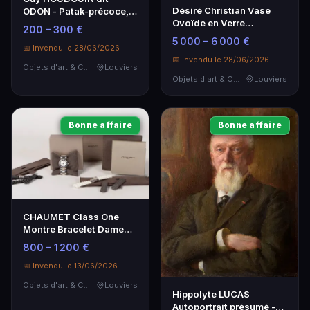
Désiré Christian Vase
ODON - Patak-précoce,
Ovoïde en Verre
Collage signé, 1985
200 – 300 €
Multicouche Givré Violet
5 000 – 6 000 €
📅 Invendu le 28/06/2026
📅 Invendu le 28/06/2026
Objets d'art & Curiosités
Louviers
Objets d'art & Curiosités
Louviers
Bonne affaire
Bonne affaire
CHAUMET Class One
Montre Bracelet Dame
Acier
800 – 1 200 €
📅 Invendu le 13/06/2026
Objets d'art & Curiosités
Louviers
Hippolyte LUCAS
Autoportrait présumé -