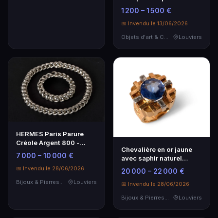
Œuvre d'art unique
1 200 – 1 500 €
📅 Invendu le 13/06/2026
Objets d'art & Curiosités
Louviers
HERMES Paris Parure
Créole Argent 800 -
Chevalière en or jaune
Collier et Bracelet
7 000 – 10 000 €
avec saphir naturel
Ceylan 11 ct
📅 Invendu le 28/06/2026
20 000 – 22 000 €
Bijoux & Pierres Précieuses
Louviers
📅 Invendu le 28/06/2026
Bijoux & Pierres Précieuses
Louviers