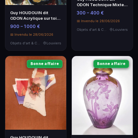
ODON Technique Mixte
sur Papier 1971
300 – 400 €
Guy HOUDOUIN dit
ODON Acrylique sur toile
📅 Invendu le 28/06/2026
140x115 cm 1967
900 – 1 000 €
Objets d'art & Curiosités
Louviers
📅 Invendu le 28/06/2026
Objets d'art & Curiosités
Louviers
Bonne affaire
Bonne affaire
Guy HOUDOUIN dit