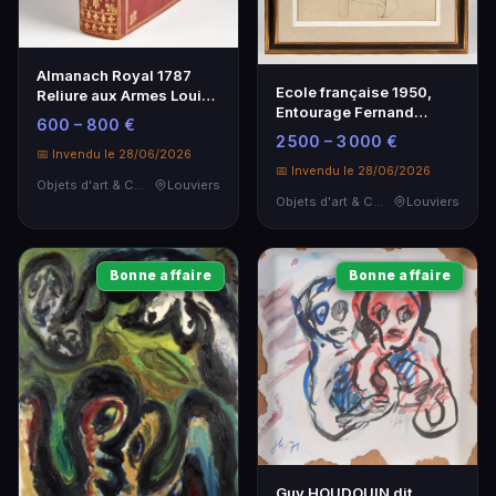
Almanach Royal 1787
Ecole française 1950,
Reliure aux Armes Louis-
Entourage Fernand
Etienne de Saint-Farre
600 – 800 €
Léger, Graphite sur
2 500 – 3 000 €
Papier 90x59 cm
📅 Invendu le 28/06/2026
📅 Invendu le 28/06/2026
Objets d'art & Curiosités
Louviers
Objets d'art & Curiosités
Louviers
Bonne affaire
Bonne affaire
Guy HOUDOUIN dit