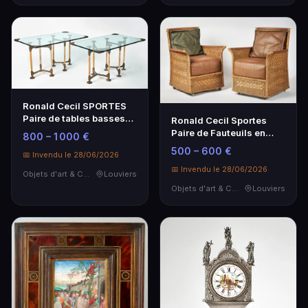
Ronald Cecil SPORTES
Paire de tables basses
Ronald Cecil Sportes
en bambou et verre
Paire de Fauteuils en
800 – 1 000 €
Rotin et Cuir Brun -
500 – 600 €
📅 Invendu le 28/06/2026
Design Années 90
📅 Invendu le 28/06/2026
Objets d'art & Curiosités
Louviers
Objets d'art & Curiosités
Louviers