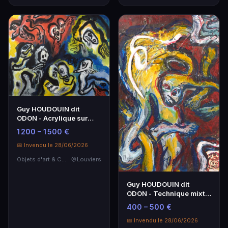
Guy HOUDOUIN dit
ODON - Acrylique sur
toile 163x200 cm, 1967
1 200 – 1 500 €
📅 Invendu le 28/06/2026
Objets d'art & Curiosités
Louviers
Guy HOUDOUIN dit
ODON - Technique mixte
sur panneau - 32,5x50
400 – 500 €
cm
📅 Invendu le 28/06/2026