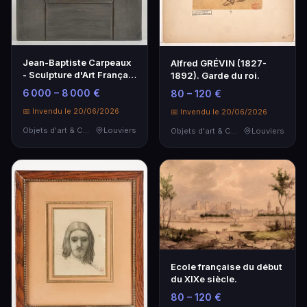
Jean-Baptiste Carpeaux
Alfred GRÉVIN (1827-
- Sculpture d'Art Français
1892). Garde du roi.
du XIXe Siècle
6 000 – 8 000 €
80 – 120 €
📅 Invendu le 20/06/2026
📅 Invendu le 20/06/2026
Objets d'art & Curiosités
Louviers
Objets d'art & Curiosités
Louviers
Ecole française du début
du XIXe siècle.
80 – 120 €