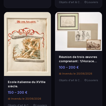
Objets d'art & Curiosités
Louviers
Réunion de trois œuvres
comprenant : 1/Horace
VERNET (1789-1…
100 – 200 €
📅 Invendu le 20/06/2026
Objets d'art & Curiosités
Louviers
Ecole italienne du XVIIIe
siècle.
150 – 200 €
📅 Invendu le 20/06/2026
Objets d'art & Curiosités
Louviers