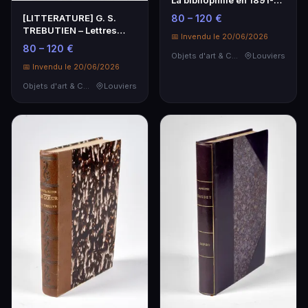
1892 et en …
[LITTERATURE] G. S.
80 – 120 €
TREBUTIEN – Lettres
📅 Invendu le 20/06/2026
d'Eugénie de Guérin …
80 – 120 €
Objets d'art & Curiosités
Louviers
📅 Invendu le 20/06/2026
Objets d'art & Curiosités
Louviers