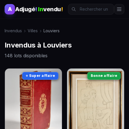
Adjugé
!
In
vendu
!
A
Invendus
Villes
Louviers
Invendus à Louviers
148 lots disponibles
⭐ Super affaire
Bonne affaire