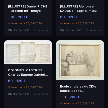
[ILLUSTRE] Daniel RICHE
[ILLUSTRE] Alphonse
– Le cœur de Thellys
DAUDET – Sapho, mœurs
parisiennes
100 – 200 €
80 – 120 €
📅 Invendu le 20/06/2026
📅 Invendu le 20/06/2026
Objets d'art & Curiosités
Louviers
Objets d'art & Curiosités
Louviers
COLONIES. CASTRIES,
Charles Eugène Gabriel
de La Croix de (1…
80 – 120 €
Ecole anglaise du XIXe
📅 Invendu le 20/06/2026
siècle. Scène
Objets d'art & Curiosités
Louviers
caricaturale.
150 – 200 €
📅 Invendu le 20/06/2026