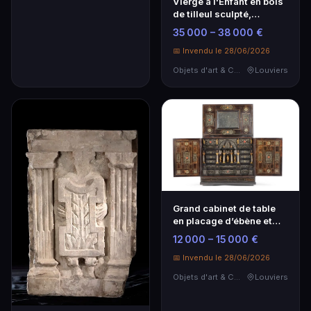
Vierge à l'Enfant en bois
de tilleul sculpté,
Franconie 1490-1500
35 000 – 38 000 €
📅 Invendu le 28/06/2026
Objets d'art & Curiosités
Louviers
Grand cabinet de table
en placage d’ébène et
marqueterie d'ivoire -
12 000 – 15 000 €
Italie
📅 Invendu le 28/06/2026
Objets d'art & Curiosités
Louviers