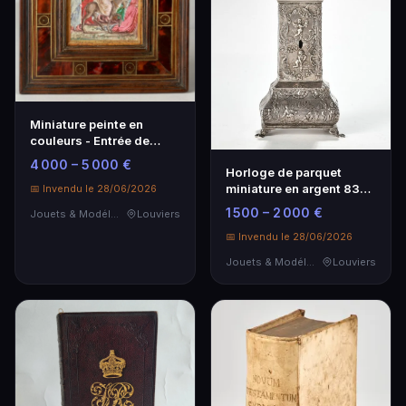
Miniature peinte en
couleurs - Entrée de
Jésus à Jérusalem -
4 000 – 5 000 €
Horloge de parquet
Manuscrit ancien
miniature en argent 835,
📅 Invendu le 28/06/2026
style baroque, Poinçon
1 500 – 2 000 €
Jouets & Modélisme
Louviers
Pays-Bas
📅 Invendu le 28/06/2026
Jouets & Modélisme
Louviers