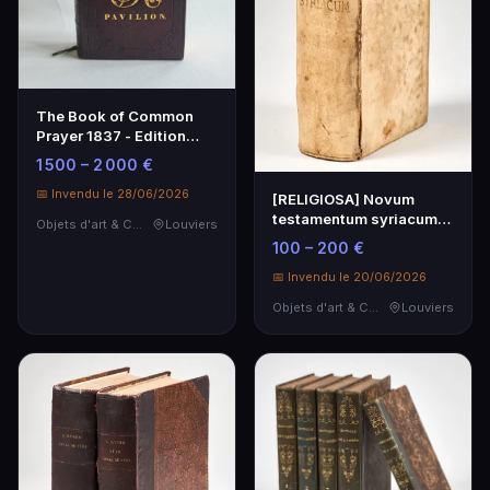
The Book of Common
Prayer 1837 - Edition
Royale, Provenance
1 500 – 2 000 €
Historique
📅 Invendu le 28/06/2026
[RELIGIOSA] Novum
testamentum syriacum
Objets d'art & Curiosités
Louviers
Hamburg,1663-1664-
100 – 200 €
166…
📅 Invendu le 20/06/2026
Objets d'art & Curiosités
Louviers