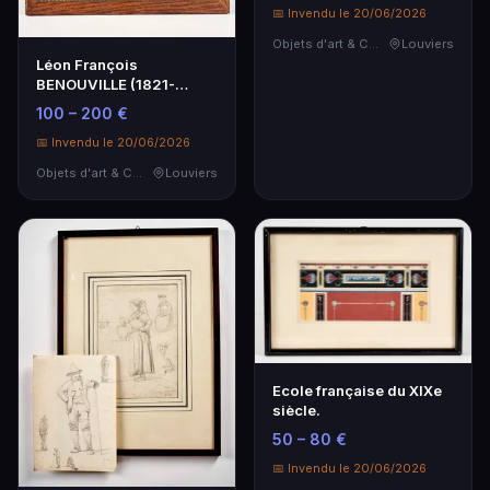
📅 Invendu le 20/06/2026
Objets d'art & Curiosités
Louviers
Léon François
BENOUVILLE (1821-
1859).
100 – 200 €
📅 Invendu le 20/06/2026
Objets d'art & Curiosités
Louviers
Ecole française du XIXe
siècle.
50 – 80 €
📅 Invendu le 20/06/2026