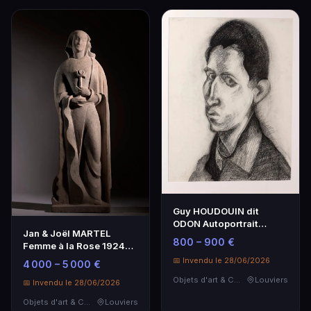
Guy HOUDOUIN dit
ODON Autoportrait
Jan & Joël MARTEL
Fusain sur Papier 63x48
800 – 900 €
Femme à la Rose 1924
cm
Terre cuite Sèvres
📅 Invendu le 28/06/2026
4 000 – 5 000 €
Objets d'art & Curiosités
Louviers
📅 Invendu le 28/06/2026
Objets d'art & Curiosités
Louviers