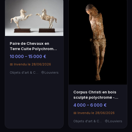
Paire de Chevaux en
Terre Cuite Polychrome -
Art Hellénistique IVème-
10 000 – 15 000 €
IIIème s. av. JC
📅 Invendu le 28/06/2026
Objets d'art & Curiosités
Louviers
Corpus Christi en bois
sculpté polychromé -
Italie, 1480-1500
4 000 – 6 000 €
📅 Invendu le 28/06/2026
Objets d'art & Curiosités
Louviers