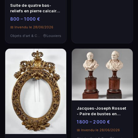
Suite de quatre bas-
reliefs en pierre calcaire
sculptés - France, vers
800 – 1 000 €
1580
📅 Invendu le 28/06/2026
Objets d'art & Curiosités
Louviers
Jacques-Joseph Rosset
- Paire de bustes en
marbre jurassique de
1 800 – 2 000 €
Voltaire et Diderot
📅 Invendu le 28/06/2026