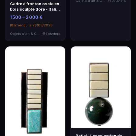
Objets d'art & Curiosités
Louviers
Cadre à fronton ovale en
bois sculpté doré - Italie
1700
1 500 – 2 000 €
📅 Invendu le 28/06/2026
Objets d'art & Curiosités
Louviers
Retiré L’insculpation de