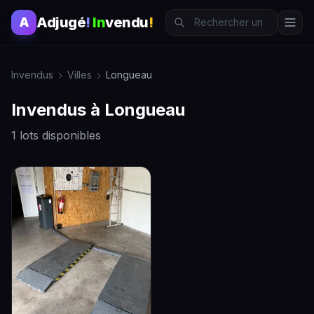
Adjugé
!
In
vendu
!
A
Invendus
Villes
Longueau
Invendus à Longueau
1 lots disponibles