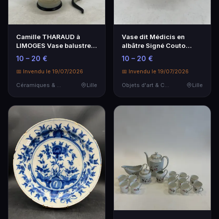
Camille THARAUD à
Vase dit Médicis en
LIMOGES Vase balustre
albâtre Signé Couto
en porcelaine émaill…
sous la base.
10 – 20 €
10 – 20 €
📅 Invendu le 19/07/2026
📅 Invendu le 19/07/2026
Céramiques & Porcelaine
Lille
Objets d'art & Curiosités
Lille