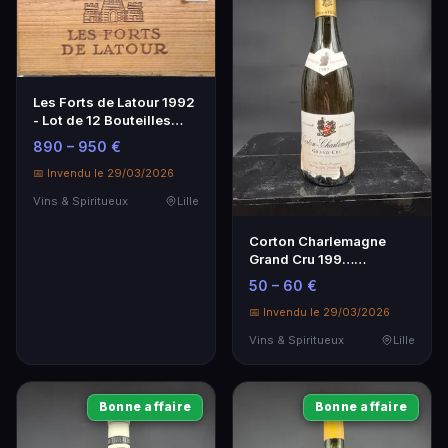
Les Forts de Latour 1992
- Lot de 12 Bouteilles
CBO Non Ouverte
890 – 950 €
📅 Invendu le 29/03/2026
Vins & Spiritueux
Lille
Corton Charlemagne
Grand Cru 199…
Domaine Chevalier - Vin
50 – 60 €
d'exception
📅 Invendu le 29/03/2026
Vins & Spiritueux
Lille
Bonne affaire
Bonne affaire