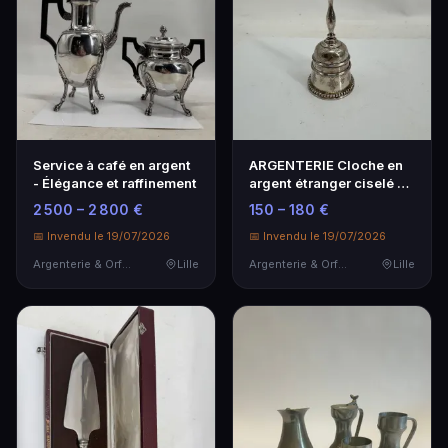
Service à café en argent
ARGENTERIE Cloche en
- Élégance et raffinement
argent étranger ciselé à
décor de frise…
2 500 – 2 800 €
150 – 180 €
📅 Invendu le 19/07/2026
📅 Invendu le 19/07/2026
Argenterie & Orfèvrerie
Lille
Argenterie & Orfèvrerie
Lille