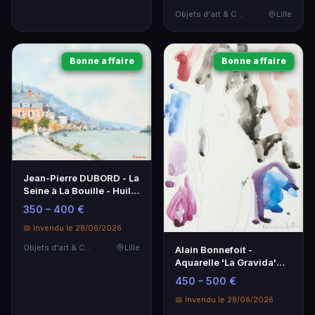
Objets d'art & Curiosités
Lille
Bonne affaire
Bonne affaire
Jean-Pierre DUBORD - La
Seine à La Bouille - Huile
sur toile signée
350 – 400 €
📅 Invendu le 28/06/2026
Objets d'art & Curiosités
Lille
Alain Bonnefoit -
Aquarelle 'La Gravida'
Signée 45x33 cm
450 – 500 €
📅 Invendu le 28/06/2026