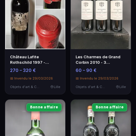
Château Lafite
Les Charmes de Grand
Rothschild 1997 -
Corbin 2010 - 3
Bouteille de Vin Rouge
Bouteilles de Saint
270 – 320 €
60 – 90 €
Prestigieux
Emilion
📅 Invendu le 29/03/2026
📅 Invendu le 29/03/2026
Objets d'art & Curiosités
Lille
Objets d'art & Curiosités
Lille
Bonne affaire
Bonne affaire