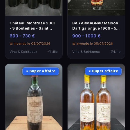
Château Montrose 2001
BAS ARMAGNAC Maison
- 9 Bouteilles - Saint
Dartigalongue 1906 - 50
Estèphe - 2ème Grand
cl
690 – 730 €
900 – 1 000 €
Cru Classé
📅 Invendu le 05/07/2026
📅 Invendu le 05/07/2026
Vins & Spiritueux
Lille
Vins & Spiritueux
Lille
⭐ Super affaire
⭐ Super affaire