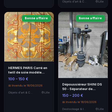
Objets d'art & Curiosités
Lille
Bonne affaire
Bonne affaire
HERMES PARIS Carré en
twill de soie modèle
Proues - 90x90 cm
100 – 150 €
Dépoussiéreur SHINI DS
📅 Invendu le 18/06/2026
50 - Séparateur de
Objets d'art & Curiosités
Lille
poussières Neuf
150 – 200 €
📅 Invendu le 18/06/2026
Destockage & Invendus
Lille