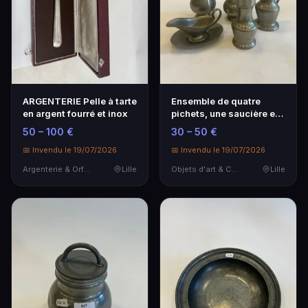
ARGENTERIE Pelle à tarte
Ensemble de quatre
en argent fourré et inox
pichets, une saucière et
une coupelle en …
50 – 100 €
30 – 50 €
📅 Invendu le 19/07/2026
📅 Invendu le 19/07/2026
Argenterie & Orfèvrerie
Lille
Objets d'art & Curiosités
Lille