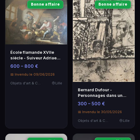
Bonne affaire
Bonne affaire
École flamande XVIIe
siècle - Suiveur Adriaen
Van Ostade - Tableau
600 – 800 €
d'art
📅 Invendu le 09/06/2026
Objets d'art & Curiosités
Lille
Bernard Dufour -
Personnages dans un
intérieur - Œuvre d'art
300 – 500 €
📅 Invendu le 30/05/2026
Objets d'art & Curiosités
Lille