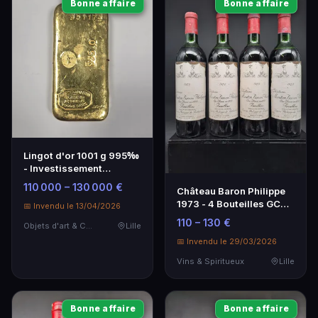
Bonne affaire
Bonne affaire
Lingot d'or 1001 g 995‰
- Investissement
précieux
110 000 – 130 000 €
Château Baron Philippe
1973 - 4 Bouteilles GCC
📅 Invendu le 13/04/2026
Pauillac
110 – 130 €
Objets d'art & Curiosités
Lille
📅 Invendu le 29/03/2026
Vins & Spiritueux
Lille
Bonne affaire
Bonne affaire