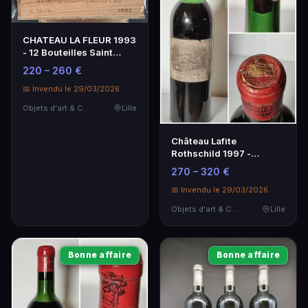
CHATEAU LA FLEUR 1993
- 12 Bouteilles Saint
Emilion CBO Non Ouverte
220 – 260 €
📅 Invendu le 29/03/2026
Objets d'art & Curiosités
Lille
Château Lafite
Rothschild 1997 -
Bouteille de Vin
270 – 320 €
d'Exception
📅 Invendu le 29/03/2026
Objets d'art & Curiosités
Lille
Bonne affaire
Bonne affaire