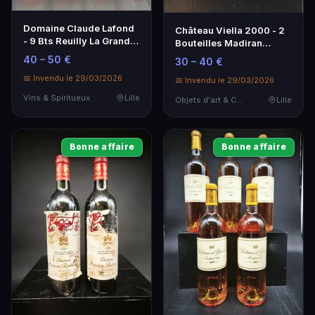
Domaine Claude Lafond
Château Viella 2000 - 2
- 9 Bts Reuilly La Grande
Bouteilles Madiran
Pièce 201…
Prestige
40 – 50 €
30 – 40 €
📅 Invendu le 29/03/2026
📅 Invendu le 29/03/2026
Vins & Spiritueux
Lille
Objets d'art & Curiosités
Lille
Bonne affaire
Bonne affaire