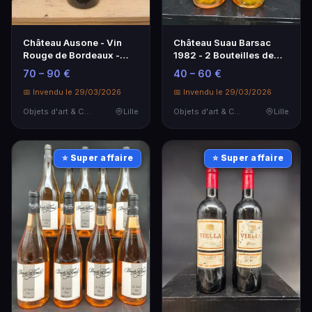
Château Ausone - Vin
Château Suau Barsac
Rouge de Bordeaux -
1982 - 2 Bouteilles de
Niv.-3,1cm sous liège
Vin de Collection
70 – 90 €
40 – 60 €
55mm
📅 Invendu le 29/03/2026
📅 Invendu le 29/03/2026
Objets d'art & Curiosités
Lille
Objets d'art & Curiosités
Lille
⭐ Super affaire
⭐ Super affaire