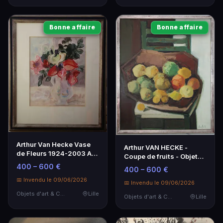
Bonne affaire
Bonne affaire
Arthur Van Hecke Vase
Arthur VAN HECKE -
de Fleurs 1924-2003 Art
Coupe de fruits - Objet
Contemporain
d'art
400 – 600 €
400 – 600 €
📅 Invendu le 09/06/2026
📅 Invendu le 09/06/2026
Objets d'art & Curiosités
Lille
Objets d'art & Curiosités
Lille