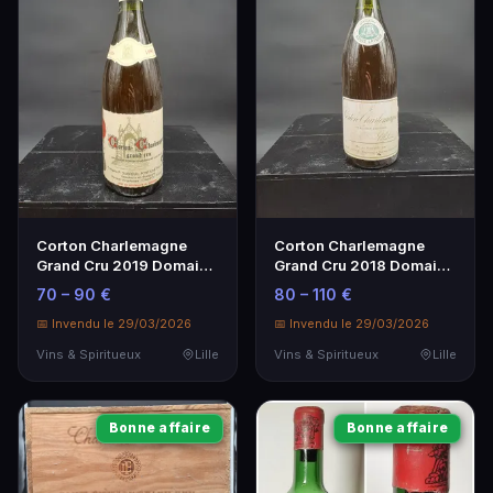
Corton Charlemagne
Corton Charlemagne
Grand Cru 2019 Domaine
Grand Cru 2018 Domaine
Dubreuil Fontaine
Louis Latour - Vin Blanc
70 – 90 €
80 – 110 €
d'Exception
📅 Invendu le 29/03/2026
📅 Invendu le 29/03/2026
Vins & Spiritueux
Lille
Vins & Spiritueux
Lille
Bonne affaire
Bonne affaire