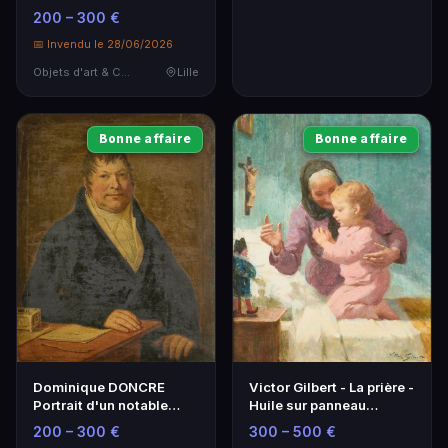
Panneau en chêne 22,5
200 – 300 €
cm
📅 Invendu le 28/06/2026
Objets d'art & Curiosités
Lille
Bonne affaire
Bonne affaire
Victor Gilbert - La prière -
Dominique DONCRE
Huile sur panneau
Portrait d'un notable
41x33cm
arrageois Huile sur toile
300 – 500 €
200 – 300 €
1819