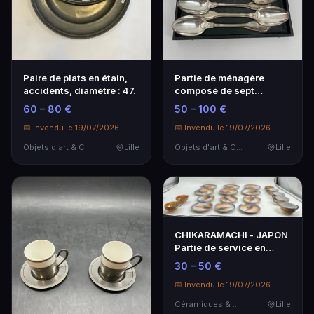
Paire de plats en étain,
Partie de ménagère
accidents, diamètre : 47.
composé de sept
cuillères en métal
60 – 80 €
50 – 100 €
argent…
📅 Invendu le 19/07/2026
📅 Invendu le 19/07/2026
Objets d'art & Curiosités
Lille
Objets d'art & Curiosités
Lille
CHIKARAMACHI - JAPON
Partie de service en
porcelaine émaillé…
30 – 50 €
📅 Invendu le 19/07/2026
Céramiques & Porcelaine
Lille