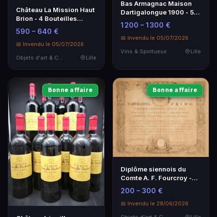
Bas Armagnac Maison
Château La Mission Haut
Dartigalongue 1900 - 50
Brion - 4 Bouteilles
cl
1 200 – 1 300 €
Grand Cru Classé
590 – 640 €
📅 Invendu le 05/07/2026
📅 Invendu le 05/07/2026
Vins & Spiritueux
Lille
Objets d'art & Curiosités
Lille
Bonne affaire
Bonne affaire
Diplôme siennois du
Comte A. F. Fourcroy -
1808, signé par Biagio
200 – 300 €
Bartolini
📅 Invendu le 28/06/2026
Objets d'art & Curiosités
Lille