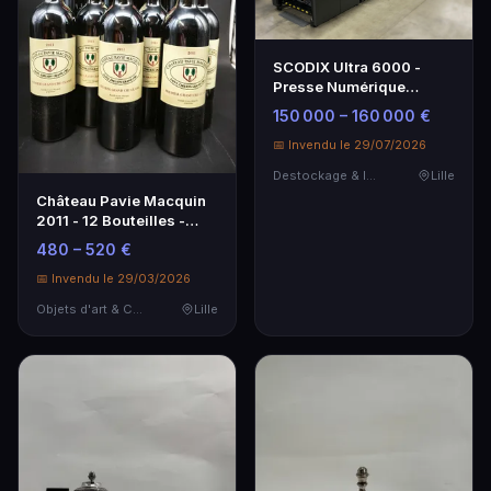
SCODIX Ultra 6000 -
Presse Numérique
d'Impression avec DIE
150 000 – 160 000 €
Co-ordinateur
📅 Invendu le 29/07/2026
Destockage & Invendus
Lille
Château Pavie Macquin
2011 - 12 Bouteilles -
Grand Cru Classé Saint-
480 – 520 €
Émilion
📅 Invendu le 29/03/2026
Objets d'art & Curiosités
Lille