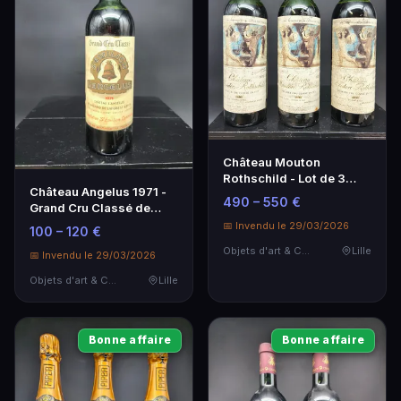
Château Mouton
Rothschild - Lot de 3
Château Angelus 1971 -
Bouteilles - 1er Grand
490 – 550 €
Grand Cru Classé de
Cru Classé
Saint-Émilion
📅 Invendu le 29/03/2026
100 – 120 €
Objets d'art & Curiosités
Lille
📅 Invendu le 29/03/2026
Objets d'art & Curiosités
Lille
Bonne affaire
Bonne affaire