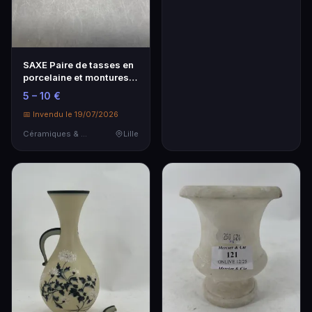
SAXE Paire de tasses en
porcelaine et montures
en étain à fr…
5 – 10 €
📅 Invendu le 19/07/2026
Céramiques & Porcelaine
Lille