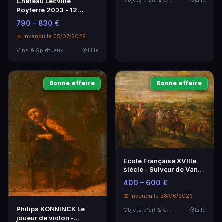
Château Léoville
Poyferré 2003 - 12
Bouteilles - Saint Julien
790 – 830 €
2 GCC
📅 Invendu le 05/07/2026
Vins & Spiritueux
Lille
Bonne affaire
Bonne affaire
Ecole Française XVIIIe
siècle - Suiveur de Van
der Meulen - Toile
400 – 600 €
historique
📅 Invendu le 28/06/2026
Philips KONNINCK Le
Objets d'art & Curiosités
Lille
joueur de violon -