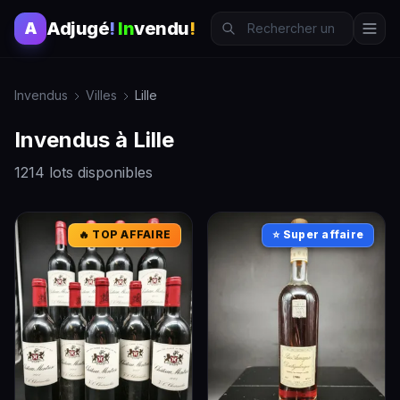
Adjugé
!
In
vendu
!
A
Invendus
Villes
Lille
Invendus à Lille
1214 lots disponibles
🔥 TOP AFFAIRE
⭐ Super affaire