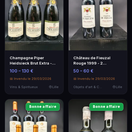
Champagne Piper
Château de Fieuzal
Heidsieck Brut Extra -
Rouge 1999 - 2
Lot de 3 Bouteilles
Bouteilles Pessac
100 – 130 €
50 – 60 €
Léognan
📅 Invendu le 29/03/2026
📅 Invendu le 29/03/2026
Vins & Spiritueux
Lille
Objets d'art & Curiosités
Lille
Bonne affaire
Bonne affaire