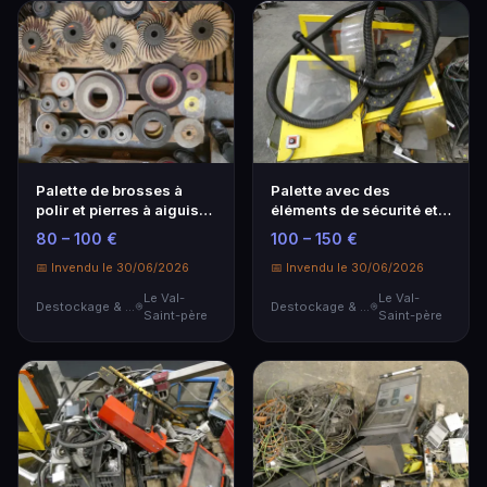
Palette de brosses à
Palette avec des
polir et pierres à aiguiser
éléments de sécurité et
pour meules…
de protection des m…
80 – 100 €
100 – 150 €
📅 Invendu le 30/06/2026
📅 Invendu le 30/06/2026
Le Val-
Le Val-
Destockage & Invendus
Destockage & Invendus
Saint-père
Saint-père