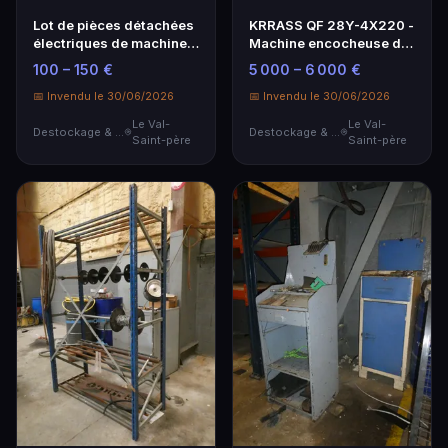
Lot de pièces détachées
KRRASS QF 28Y-4X220 -
électriques de machines
Machine encocheuse de
(occasion) d…
précision
100 – 150 €
5 000 – 6 000 €
📅 Invendu le 30/06/2026
📅 Invendu le 30/06/2026
Le Val-
Le Val-
Destockage & Invendus
Destockage & Invendus
Saint-père
Saint-père