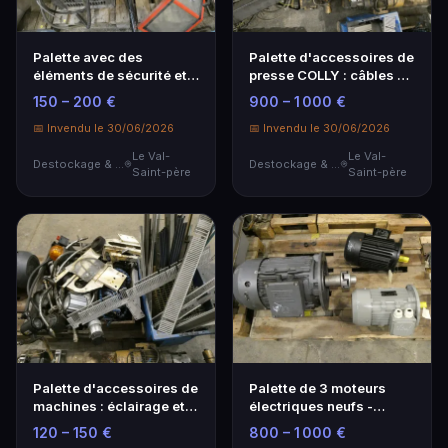
Palette avec des
Palette d'accessoires de
éléments de sécurité et
presse COLLY : câbles et
de protection des m…
commandes
150 – 200 €
900 – 1 000 €
📅 Invendu le 30/06/2026
📅 Invendu le 30/06/2026
Le Val-
Le Val-
Destockage & Invendus
Destockage & Invendus
Saint-père
Saint-père
Palette d'accessoires de
Palette de 3 moteurs
machines : éclairage et
électriques neufs -
divers.
Performance et fiabilité
120 – 150 €
800 – 1 000 €