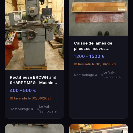
Caisse de lames de
plieuses neuves
3mx10mm - Outil de
1 200 – 1 500 €
chantier
📅 Invendu le 30/06/2026
Le Val-
Destockage & Invendus
Rectifieuse BROWN and
Saint-père
SHARPE MFG - Machine
de précision
400 – 500 €
fonctionnelle
📅 Invendu le 30/06/2026
Le Val-
Destockage & Invendus
Saint-père