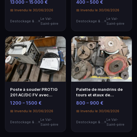
13 000 – 15 000 €
400 – 500 €
de 2025
📅 Invendu le 30/06/2026
📅 Invendu le 30/06/2026
Le Val-
Le Val-
Destockage & Invendus
Destockage & Invendus
Saint-père
Saint-père
Poste à souder PROTIG
Palette de mandrins de
201 AC/DC FV avec
tours et étaux de
torche - Neuf
fraiseuse - Lot
1 200 – 1 500 €
800 – 900 €
professionnel
📅 Invendu le 30/06/2026
📅 Invendu le 30/06/2026
Le Val-
Le Val-
Destockage & Invendus
Destockage & Invendus
Saint-père
Saint-père