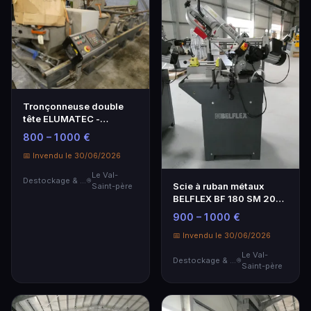
Tronçonneuse double
tête ELUMATEC -
Performante et fiable
800 – 1 000 €
📅 Invendu le 30/06/2026
Le Val-
Destockage & Invendus
Scie à ruban métaux
Saint-père
BELFLEX BF 180 SM 2022
- Neuf
900 – 1 000 €
📅 Invendu le 30/06/2026
Le Val-
Destockage & Invendus
Saint-père