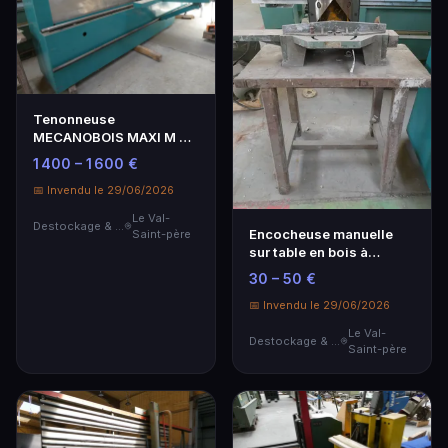
Tenonneuse
MECANOBOIS MAXI M 4
A - Pack Escalier 2004
1 400 – 1 600 €
📅 Invendu le 29/06/2026
Le Val-
Destockage & Invendus
Encocheuse manuelle
Saint-père
sur table en bois à
entretoise.
30 – 50 €
📅 Invendu le 29/06/2026
Le Val-
Destockage & Invendus
Saint-père