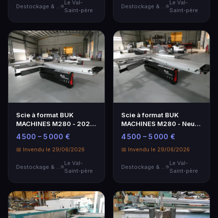
Le Val-
Le Val-
Destockage & Invendus
Destockage & Invendus
Saint-père
Saint-père
Scie à format BUK
Scie à format BUK
MACHINES M280 - 2025
MACHINES M280 - Neuf
(neuf) - Haute
2025 - Performante et
4 500 – 5 000 €
4 500 – 5 000 €
performance
Précise
📅 Invendu le 29/06/2026
📅 Invendu le 29/06/2026
Le Val-
Le Val-
Destockage & Invendus
Destockage & Invendus
Saint-père
Saint-père