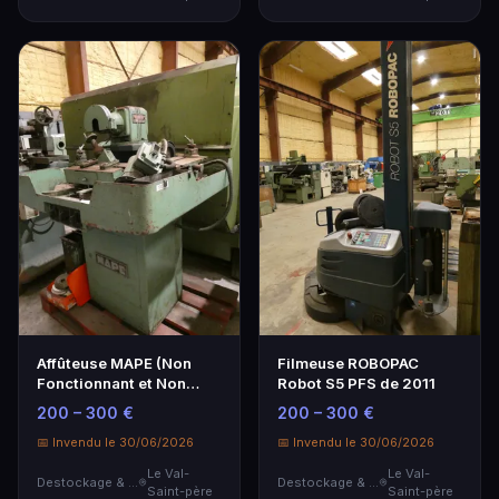
Affûteuse MAPE (Non
Filmeuse ROBOPAC
Fonctionnant et Non
Robot S5 PFS de 2011
Conforme).
200 – 300 €
200 – 300 €
📅 Invendu le 30/06/2026
📅 Invendu le 30/06/2026
Le Val-
Le Val-
Destockage & Invendus
Destockage & Invendus
Saint-père
Saint-père