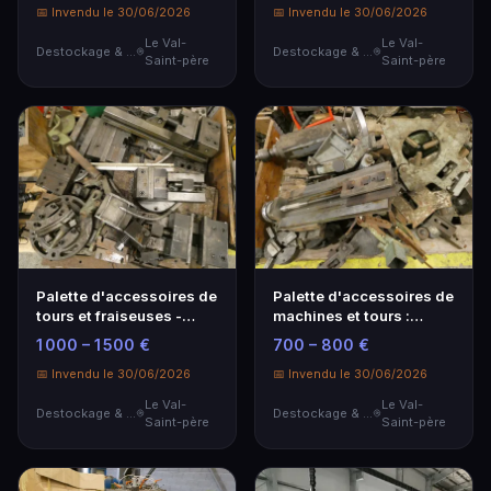
📅 Invendu le 30/06/2026
📅 Invendu le 30/06/2026
Le Val-
Le Val-
Destockage & Invendus
Destockage & Invendus
Saint-père
Saint-père
Palette d'accessoires de
Palette d'accessoires de
tours et fraiseuses -
machines et tours :
Équipements de qualité
lunettes, 3 man
1 000 – 1 500 €
700 – 800 €
📅 Invendu le 30/06/2026
📅 Invendu le 30/06/2026
Le Val-
Le Val-
Destockage & Invendus
Destockage & Invendus
Saint-père
Saint-père