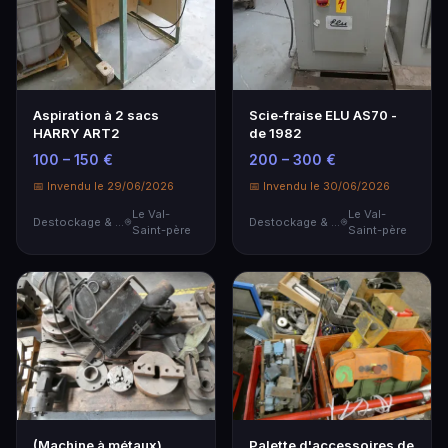
Aspiration à 2 sacs
Scie-fraise ELU AS70 -
HARRY ART2
de 1982
100 – 150 €
200 – 300 €
📅 Invendu le 29/06/2026
📅 Invendu le 30/06/2026
Le Val-
Le Val-
Destockage & Invendus
Destockage & Invendus
Saint-père
Saint-père
(Machine à métaux)
Palette d'accessoires de