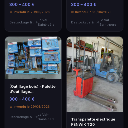
électroportatif et ma…
électroportatif et ma…
300 – 400 €
300 – 400 €
📅 Invendu le 29/06/2026
📅 Invendu le 29/06/2026
Le Val-
Le Val-
Destockage & Invendus
Destockage & Invendus
Saint-père
Saint-père
(Outillage bois) - Palette
d'outillage
électroportatif et ma…
300 – 400 €
📅 Invendu le 29/06/2026
Le Val-
Destockage & Invendus
Transpalette électrique
Saint-père
FENWIK T20