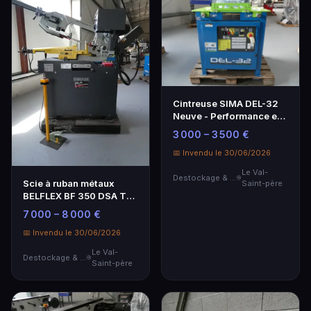
Cintreuse SIMA DEL-32
Neuve - Performance et
Précision
3 000 – 3 500 €
📅 Invendu le 30/06/2026
Le Val-
Destockage & Invendus
Scie à ruban métaux
Saint-père
BELFLEX BF 350 DSA TF -
Neuf
7 000 – 8 000 €
📅 Invendu le 30/06/2026
Le Val-
Destockage & Invendus
Saint-père