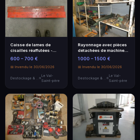
Caisse de lames de
Rayonnage avec pièces
cisailles réaffutées -
détachées de machines-
Outil professionnel
outils
600 – 700 €
1 000 – 1 500 €
📅 Invendu le 30/06/2026
📅 Invendu le 30/06/2026
Le Val-
Le Val-
Destockage & Invendus
Destockage & Invendus
Saint-père
Saint-père