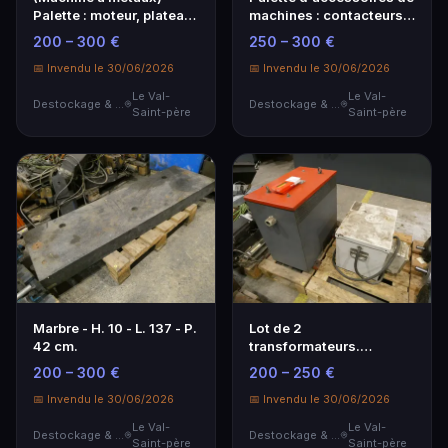
Palette : moteur, plateau
machines : contacteurs
diviseur, éléme…
de sécurité,…
200 – 300 €
250 – 300 €
📅 Invendu le 30/06/2026
📅 Invendu le 30/06/2026
Le Val-
Le Val-
Destockage & Invendus
Destockage & Invendus
Saint-père
Saint-père
Marbre - H. 10 - L. 137 - P.
Lot de 2
42 cm.
transformateurs.
ENLEVEMENTS
200 – 300 €
200 – 250 €
IMPERATIFS SUR PLACE
📅 Invendu le 30/06/2026
a…
📅 Invendu le 30/06/2026
Le Val-
Le Val-
Destockage & Invendus
Destockage & Invendus
Saint-père
Saint-père