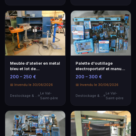
Meuble d'atelier en métal
Palette d'outillage
bleu et lot de
électroportatif et manuel
commandes : pupitre…
FIXTEC (neuf).
200 – 250 €
200 – 300 €
📅 Invendu le 30/06/2026
📅 Invendu le 30/06/2026
Le Val-
Le Val-
Destockage & Invendus
Destockage & Invendus
Saint-père
Saint-père