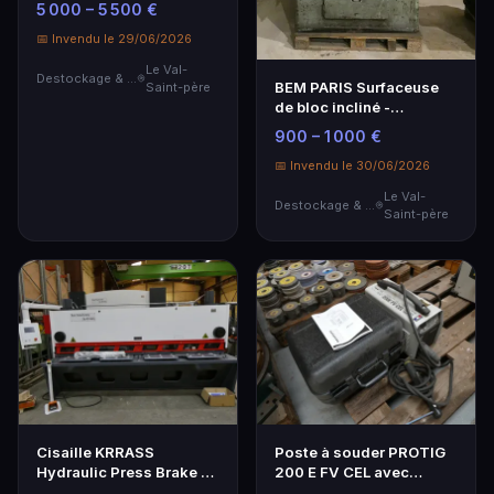
5 000 – 5 500 €
📅 Invendu le 29/06/2026
Le Val-
Destockage & Invendus
BEM PARIS Surfaceuse
Saint-père
de bloc incliné -
Équipement
900 – 1 000 €
professionnel de qualité
📅 Invendu le 30/06/2026
Le Val-
Destockage & Invendus
Saint-père
Cisaille KRRASS
Poste à souder PROTIG
Hydraulic Press Brake Q
200 E FV CEL avec
C 11K-8X3200 - Machine
torche et valise