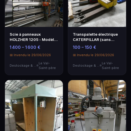
Scie à panneaux
Transpalette électrique
HOLZHER 1205 - Modèle
CATERPILLAR (sans
1990 - L. 5 m
batterie)
1 400 – 1 600 €
100 – 150 €
📅 Invendu le 29/06/2026
📅 Invendu le 29/06/2026
Le Val-
Le Val-
Destockage & Invendus
Destockage & Invendus
Saint-père
Saint-père