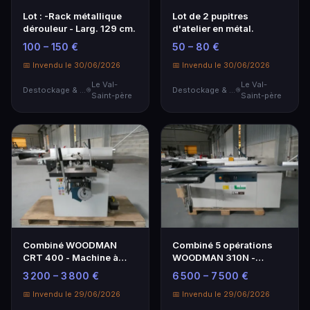
Lot : -Rack métallique
Lot de 2 pupitres
dérouleur - Larg. 129 cm.
d'atelier en métal.
100 – 150 €
50 – 80 €
📅 Invendu le 30/06/2026
📅 Invendu le 30/06/2026
Le Val-
Le Val-
Destockage & Invendus
Destockage & Invendus
Saint-père
Saint-père
Combiné WOODMAN
Combiné 5 opérations
CRT 400 - Machine à
WOODMAN 310N -
bois 3 opérations
Performance et
3 200 – 3 800 €
6 500 – 7 500 €
Polyvalence
📅 Invendu le 29/06/2026
📅 Invendu le 29/06/2026