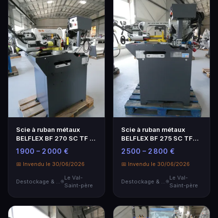
Scie à ruban métaux
Scie à ruban métaux
BELFLEX BF 270 SC TF -
BELFLEX BF 275 SC TF
Performance et
PRO - Neuf
1 900 – 2 000 €
2 500 – 2 800 €
Précision
📅 Invendu le 30/06/2026
📅 Invendu le 30/06/2026
Le Val-
Le Val-
Destockage & Invendus
Destockage & Invendus
Saint-père
Saint-père