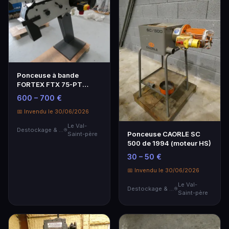
Ponceuse à bande
FORTEX FTX 75-PT
2023 - Neuf et
600 – 700 €
Performante
📅 Invendu le 30/06/2026
Le Val-
Destockage & Invendus
Ponceuse CAORLE SC
Saint-père
500 de 1994 (moteur HS)
30 – 50 €
📅 Invendu le 30/06/2026
Le Val-
Destockage & Invendus
Saint-père