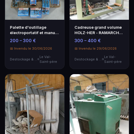
Palette d'outillage
Cadreuse grand volume
électroportatif et manuel
HOLZ-HER - RAMARCH
FIXTEC (neuf).
PN 30.
200 – 300 €
300 – 400 €
📅 Invendu le 30/06/2026
📅 Invendu le 29/06/2026
Le Val-
Le Val-
Destockage & Invendus
Destockage & Invendus
Saint-père
Saint-père