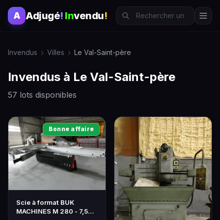
Adjugé
!
In
vendu
!
A
Invendus
Villes
Le Val-Saint-père
Invendus à Le Val-Saint-père
57 lots disponibles
Bonne affaire
Scie à format BUK
MACHINES M 280 - 7,5
KW, Neuve