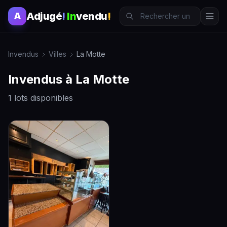
Adjugé
!
In
vendu
!
A
Invendus
Villes
La Motte
Invendus à La Motte
1 lots disponibles