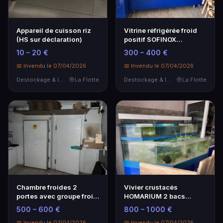
Appareil de cuisson riz
Vitrine réfrigérée froid
(HS sur déclaration)
positif SOFINOX
(mobilier sur mesur…
10 – 20 €
300 – 400 €
📅 Invendu le 07/04/2026
📅 Invendu le 07/04/2026
Destockage & Invendus
La Flotte
Destockage & Invendus
La Flotte
Chambre froides 2
Vivier crustacés
portes avec groupe froid
HOMARIUM 2 bacs
et évaporateur
réalisé sur mesure
500 – 600 €
800 – 1 000 €
📅 Invendu le 07/04/2026
📅 Invendu le 07/04/2026