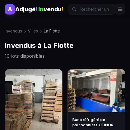
Adjugé
!
In
vendu
!
A
Invendus
Villes
La Flotte
Invendus à La Flotte
10 lots disponibles
Banc réfrigéré de
poissonnier SOFINOX
(mobilier sur mesure)