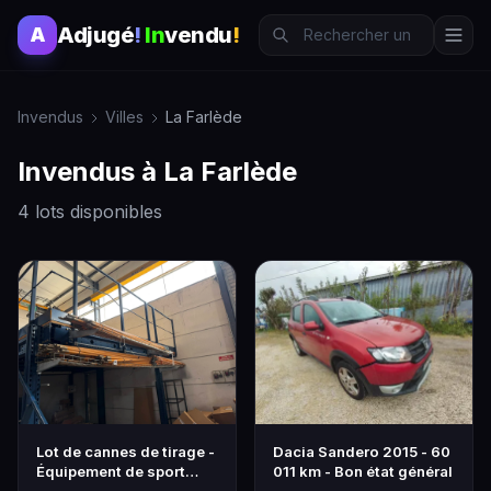
Adjugé
!
In
vendu
!
A
Invendus
Villes
La Farlède
Invendus à La Farlède
4 lots disponibles
Lot de cannes de tirage -
Dacia Sandero 2015 - 60
Équipement de sport
011 km - Bon état général
professionnel