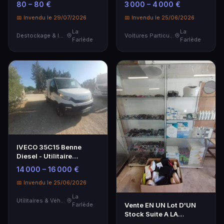
80 – 80 €
3 000 – 4 000 €
📅 Invendu le 29/07/2026
📅 Invendu le 25/06/2026
La
La
Destockage & Invendus
Voitures Particulières
Farlède
Farlède
IVECO 35C15 Benne
Diesel - Utilitaire
d'occasion à faible
14 000 – 16 000 €
kilométrage
📅 Invendu le 25/06/2026
La
Utilitaires & Véhicules de Société
Vente EN UN Lot D'UN
Farlède
Stock Suite A LA
Liquidation Judiciaire…